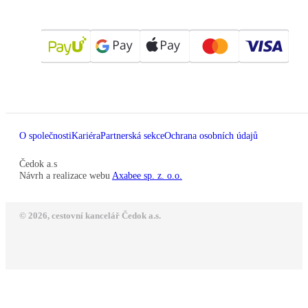
O společnosti
Kariéra
Partnerská sekce
Ochrana osobních údajů
Čedok a.s
Návrh a realizace webu
Axabee sp. z. o.o.
© 2026, cestovní kancelář Čedok a.s.