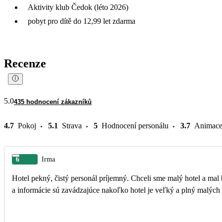
Aktivity klub Čedok (léto 2026)
pobyt pro dítě do 12,99 let zdarma
Recenze
5.0
435 hodnocení zákazníků
4.7
Pokoj
5.1
Strava
5
Hodnocení personálu
3.7
Animac
6
Irma
Hotel pekný, čistý personál príjemný. Chceli sme malý hotel a mal byť 16+ takže sme boli sklamaný
a informácie sú zavádzajúce nakoľko hotel je veľký a plný malých 