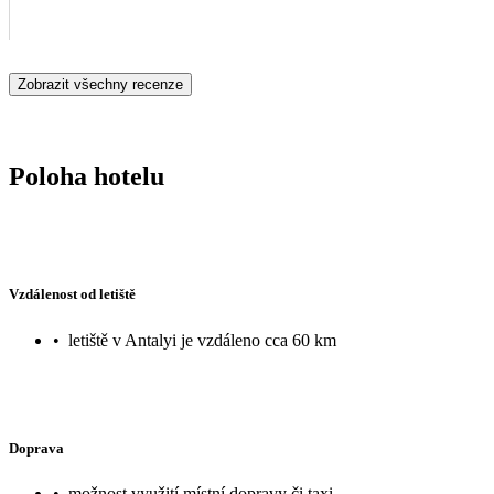
Zobrazit všechny recenze
Poloha hotelu
Vzdálenost od letiště
•
letiště v Antalyi je vzdáleno cca 60 km
Doprava
•
možnost využití místní dopravy či taxi