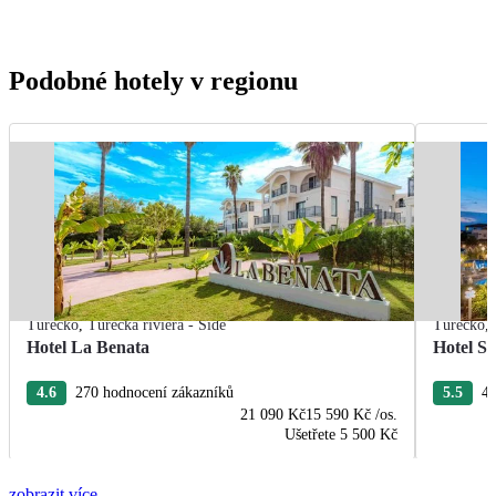
Podobné hotely v regionu
Turecko
,
Turecká riviéra - Side
Turecko
,
Hotel La Benata
Hotel Se
4.6
270 hodnocení zákazníků
5.5
45
21 090 Kč
15 590 Kč
/os.
Ušetřete
5 500 Kč
zobrazit více