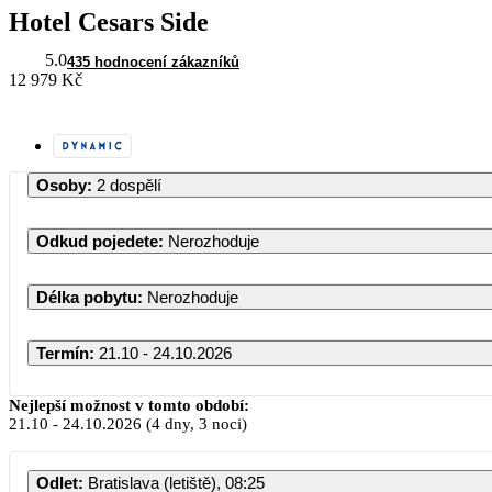
Hotel Cesars Side
5.0
435 hodnocení zákazníků
12 979 Kč
Osoby
:
2 dospělí
Odkud pojedete
:
Nerozhoduje
Délka pobytu
:
Nerozhoduje
Termín
:
21.10 - 24.10.2026
Říjen 2026
Nejlepší možnost v tomto období:
21.10
-
24.10.2026
(4 dny, 3 noci)
PO
ÚT
ST
ČT
PÁ
Odlet
:
Bratislava (letiště), 08:25