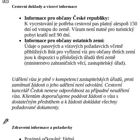
Cestovní doklady a vízové informace
Informace pro občany České republiky:
K vycestování je potřeba cestovní pas platný alespoň 150
dní od vstupu do země. Vízum není nutné pro turistický
pobyt kratší než 90 dní.
Informace pro občany ostatních zemí:
Údaje o pasových a vízových požadavcích včetně
přibližných lhůt pro vyřízení víz pro občany třetích zemí
jsou k dispozici u příslušných úřadů třetí země
(ministerstvo zahraničních věcí, zastupitelský úřad).
Udělení víza je plně v kompetenci zastupitelských úřadů, proti
zamítnutí žádosti o jeho udělení není odvolání. Cestovní
kancelář Čedok nenese odpovědnost za případné neudělení
víza. Klientům doporučujeme podávat žádosti o víza s
dostatečným předstihem a k žádosti dokládat všechny
požadované dokumenty.
Zdravotní informace a požadavky
Povinná očkování: žádná