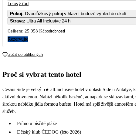
Letový řád
1
2
15 059
12 929
Pokoj
:
Dvoulůžkový pokoj v hlavní budově výhled do okolí
Strava
:
Ultra All Inclusive 24 h
5
6
7
8
9
14 039
11 809
15 159
15 059
13 759
Celkem:
25 958 Kč
podrobnosti
12
13
14
15
16
Rezervujte
14 039
14 449
14 269
14 419
13 269
19
20
21
22
23
uložit do oblíbených
13 269
14 119
12 979
13 179
16 129
26
27
28
29
30
Proč si vybrat tento hotel
18 119
17 609
16 869
15 389
13 859
Cesars Side je velký 5★ all-inclusive hotel v oblasti Side u Antalye, 
aktivní dovolenou. Nabízí několik bazénů, aquapark se skluzavkami,
širokou nabídku jídla formou bufetu. Hotel má spíš živější atmosféru
služeb.
Přímo u písčité pláže
Dětský klub ČEDOG (léto 2026)