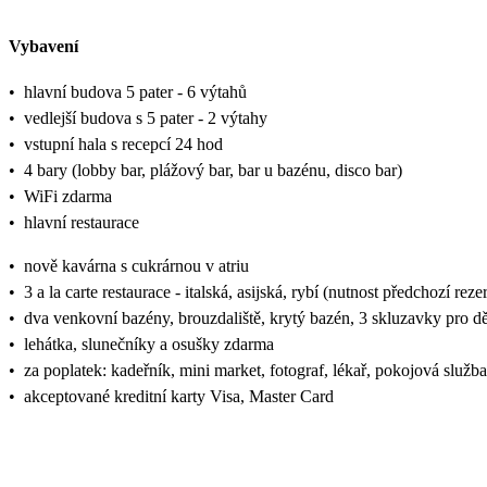
Vybavení
•
hlavní budova 5 pater - 6 výtahů
•
vedlejší budova s 5 pater - 2 výtahy
•
vstupní hala s recepcí 24 hod
•
4 bary (lobby bar, plážový bar, bar u bazénu, disco bar)
•
WiFi zdarma
•
hlavní restaurace
•
nově kavárna s cukrárnou v atriu
•
3 a la carte restaurace - italská, asijská, rybí (nutnost předchozí reze
•
dva venkovní bazény, brouzdaliště, krytý bazén, 3 skluzavky pro dě
•
lehátka, slunečníky a osušky zdarma
•
za poplatek: kadeřník, mini market, fotograf, lékař, pokojová služba
•
akceptované kreditní karty Visa, Master Card