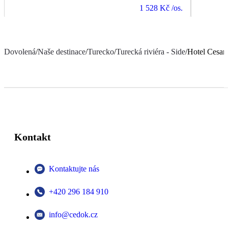
1 528 Kč
/os.
Dovolená
/
Naše destinace
/
Turecko
/
Turecká riviéra - Side
/
Hotel Cesars
Kontakt
Kontaktujte nás
+420 296 184 910
info@cedok.cz