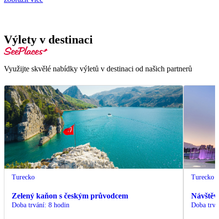
Výlety v destinaci
Využijte skvělé nabídky výletů v destinaci od našich partnerů
Turecko
Turecko
Zelený kaňon s českým průvodcem
Návštěv
Doba trvání
:
8 hodin
Doba trvá