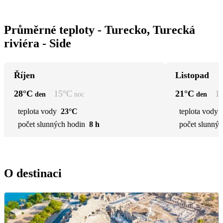
Průměrné teploty - Turecko, Turecká
riviéra - Side
Říjen
Listopad
28
°C
15
°C
21
°C
1
den
noc
den
teplota vody
23°C
teplota vody
počet slunných hodin
8 h
počet slunnýc
O destinaci