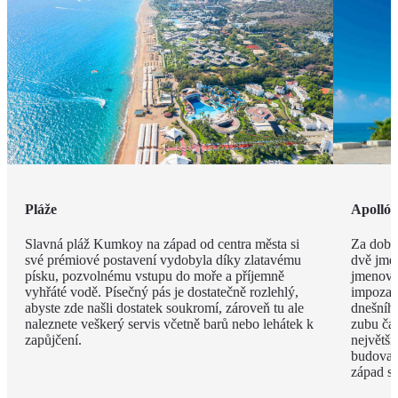
Pláže
Apolló
Slavná pláž Kumkoy na západ od centra města si
Za dob 
své prémiové postavení vydobyla díky zlatavému
dvě jmé
písku, pozvolnému vstupu do moře a příjemně
jmenova
vyhřáté vodě. Písečný pás je dostatečně rozlehlý,
impozan
abyste zde našli dostatek soukromí, zároveň tu ale
dnešního
naleznete veškerý servis včetně barů nebo lehátek k
zubu čas
zapůjčení.
největší
budova 
západ s