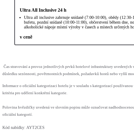
Ultra All Inclusive 24 h
Ultra all inclusive zahrnuje snídaně (7:00-10:00), obědy (12:30
bufetu, pozdní snídaně (10:00-11:00), občerstvení během dne, no
alkoholické nápoje místní výroby v časech a místech určených h
v ceně
Čas stravování a provoz jednotlivých prvků hotelové infrastruktury uvedenýc
důsledku sezónnosti, povětrnostních podmínek, požadavků hostů nebo vyšší moci,
Informace o oficiální kategorizaci hotelu je v souladu s kategorizací používanou
kritéria pro udělení konkrétní kategorie.
Polovina hvězdičky uvedená ve slovním popisu může označovat nadhodnocenou
oficiální kategorií.
Kód nabídky:
AYT2CES