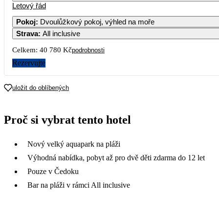
Letový řád
Pokoj
:
Dvoulůžkový pokoj, výhled na moře
Strava
:
All inclusive
Celkem:
40 780 Kč
podrobnosti
Rezervujte
uložit do oblíbených
Proč si vybrat tento hotel
Nový velký aquapark na pláži
Výhodná nabídka, pobyt až pro dvě děti zdarma do 12 let
Pouze v Čedoku
Bar na pláži v rámci All inclusive