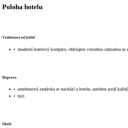
Poloha hotelu
Vzdálenost od letiště
•
moderní hotelový komplex, obklopen vzrostlou zahradou se na
Doprava
•
autobusová zastávka se nachází u hotelu, autobus jezdí každ
•
taxi
Okolí