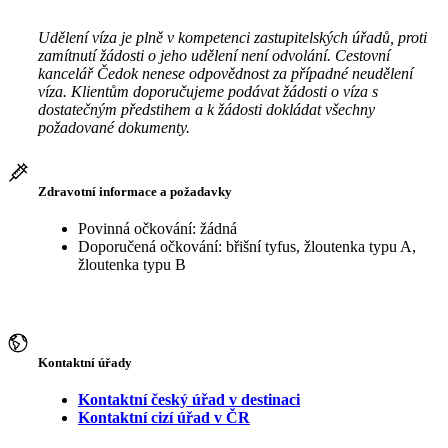
Udělení víza je plně v kompetenci zastupitelských úřadů, proti
zamítnutí žádosti o jeho udělení není odvolání. Cestovní
kancelář Čedok nenese odpovědnost za případné neudělení
víza. Klientům doporučujeme podávat žádosti o víza s
dostatečným předstihem a k žádosti dokládat všechny
požadované dokumenty.
Zdravotní informace a požadavky
Povinná očkování: žádná
Doporučená očkování: břišní tyfus, žloutenka typu A,
žloutenka typu B
Kontaktní úřady
Kontaktní český úřad v destinaci
Kontaktní cizí úřad v ČR