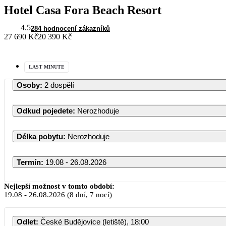
Hotel Casa Fora Beach Resort
4.5
284 hodnocení zákazníků
27 690 Kč
20 390 Kč
LAST MINUTE
Osoby
:
2 dospělí
Odkud pojedete
:
Nerozhoduje
Délka pobytu
:
Nerozhoduje
Termín
:
19.08 - 26.08.2026
Nejlepší možnost v tomto období:
19.08
-
26.08.2026
(8 dní, 7 nocí)
Odlet
:
České Budějovice (letiště), 18:00