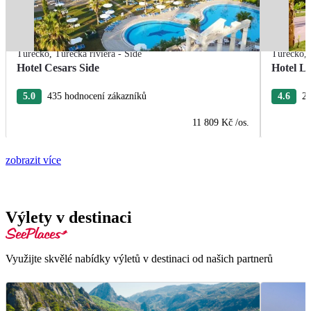
Turecko
,
Turecká riviéra - Side
Turecko
,
Hotel Cesars Side
Hotel L
5.0
435 hodnocení zákazníků
4.6
26
11 809 Kč
/os.
zobrazit více
Výlety v destinaci
Využijte skvělé nabídky výletů v destinaci od našich partnerů