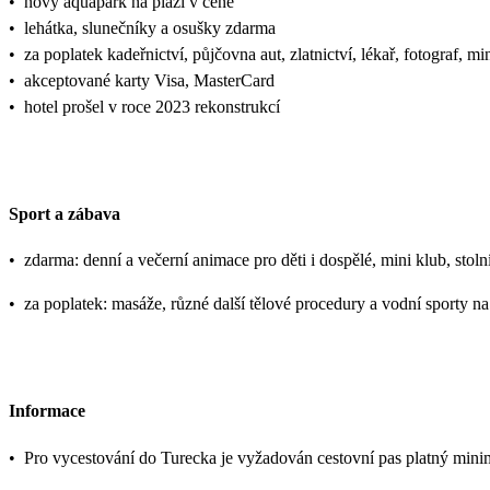
•
nový aquapark na pláži v ceně
•
lehátka, slunečníky a osušky zdarma
•
za poplatek kadeřnictví, půjčovna aut, zlatnictví, lékař, fotograf, mi
•
akceptované karty Visa, MasterCard
•
hotel prošel v roce 2023 rekonstrukcí
Sport a zábava
•
zdarma: denní a večerní animace pro děti i dospělé, mini klub, stolní
•
za poplatek: masáže, různé další tělové procedury a vodní sporty na
Informace
•
Pro vycestování do Turecka je vyžadován cestovní pas platný mini