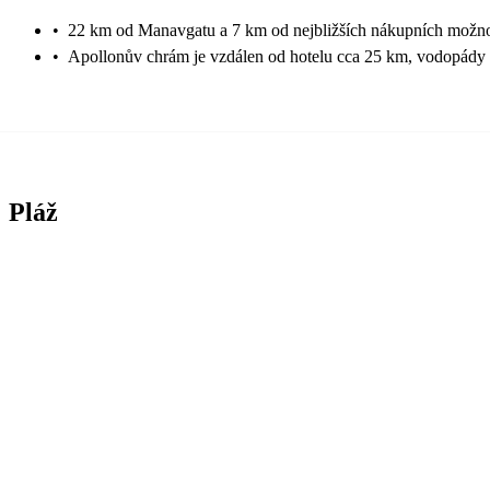
•
22 km od Manavgatu a 7 km od nejbližších nákupních možno
•
Apollonův chrám je vzdálen od hotelu cca 25 km, vodopád
Pláž