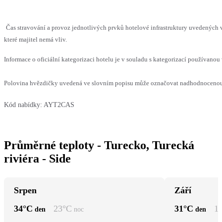
Čas stravování a provoz jednotlivých prvků hotelové infrastruktury uvedenýc
které majitel nemá vliv.
Informace o oficiální kategorizaci hotelu je v souladu s kategorizací používanou 
Polovina hvězdičky uvedená ve slovním popisu může označovat nadhodnocenou n
Kód nabídky:
AYT2CAS
Průměrné teploty - Turecko, Turecká
riviéra - Side
Srpen
Září
34
°C
23
°C
31
°C
1
den
noc
den