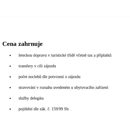
Cena zahrnuje
leteckou dopravu v turistické třídě včetně tax a příplatků
transfery v cíli zájezdu
počet noclehů dle potvrzení o zájezdu
stravování v rozsahu uvedeném u ubytovacího zařízení
služby delegáta
pojištění dle zák. č. 159/99 Sb.