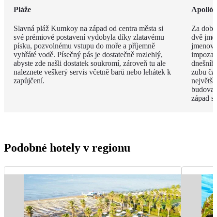
Pláže
Apolló
Slavná pláž Kumkoy na západ od centra města si
Za dob 
své prémiové postavení vydobyla díky zlatavému
dvě jmé
písku, pozvolnému vstupu do moře a příjemně
jmenova
vyhřáté vodě. Písečný pás je dostatečně rozlehlý,
impozan
abyste zde našli dostatek soukromí, zároveň tu ale
dnešního
naleznete veškerý servis včetně barů nebo lehátek k
zubu čas
zapůjčení.
největší
budova 
západ s
Podobné hotely v regionu