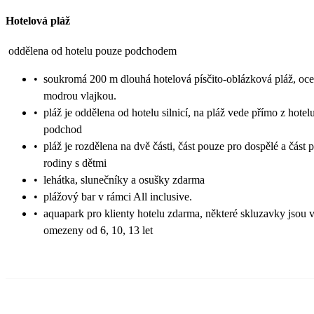
Hotelová pláž
oddělena od hotelu pouze podchodem
•
soukromá 200 m dlouhá hotelová písčito-oblázková pláž, oc
modrou vlajkou.
•
pláž je oddělena od hotelu silnicí, na pláž vede přímo z hotel
podchod
•
pláž je rozdělena na dvě části, část pouze pro dospělé a část 
rodiny s dětmi
•
lehátka, slunečníky a osušky zdarma
•
plážový bar v rámci All inclusive.
•
aquapark pro klienty hotelu zdarma, některé skluzavky jsou 
omezeny od 6, 10, 13 let