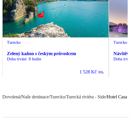
Turecko
Turecko
Zelený kaňon s českým průvodcem
Návštěv
Doba trvání
:
8 hodin
Doba trvá
1 528 Kč
/os.
Dovolená
/
Naše destinace
/
Turecko
/
Turecká riviéra - Side
/
Hotel Casa 