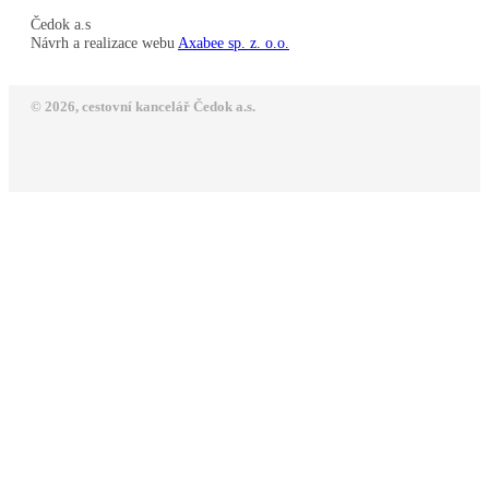
Čedok a.s
Návrh a realizace webu
Axabee sp. z. o.o.
© 2026, cestovní kancelář Čedok a.s.