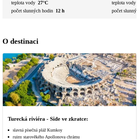
teplota vody
27°C
teplota vody
počet slunných hodin
12 h
počet slunnýc
O destinaci
Turecká riviéra - Side ve zkratce:
slavná písečná pláž Kumkoy
ruiny starověkého Apollonova chrámu