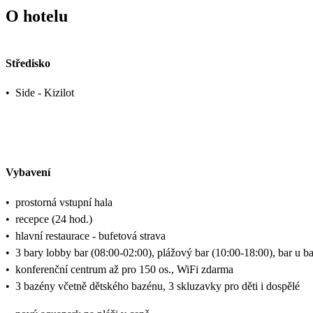
O hotelu
Středisko
•
Side - Kizilot
Vybavení
•
prostorná vstupní hala
•
recepce (24 hod.)
•
hlavní restaurace - bufetová strava
•
3 bary lobby bar (08:00-02:00), plážový bar (10:00-18:00), bar u b
•
konferenční centrum až pro 150 os., WiFi zdarma
•
3 bazény včetně dětského bazénu, 3 skluzavky pro děti i dospělé