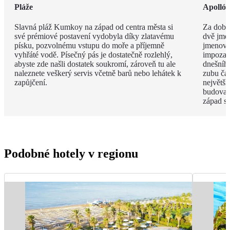
Pláže
Apolló
Slavná pláž Kumkoy na západ od centra města si
Za dob 
své prémiové postavení vydobyla díky zlatavému
dvě jmé
písku, pozvolnému vstupu do moře a příjemně
jmenova
vyhřáté vodě. Písečný pás je dostatečně rozlehlý,
impozan
abyste zde našli dostatek soukromí, zároveň tu ale
dnešního
naleznete veškerý servis včetně barů nebo lehátek k
zubu čas
zapůjčení.
největší
budova 
západ s
Podobné hotely v regionu