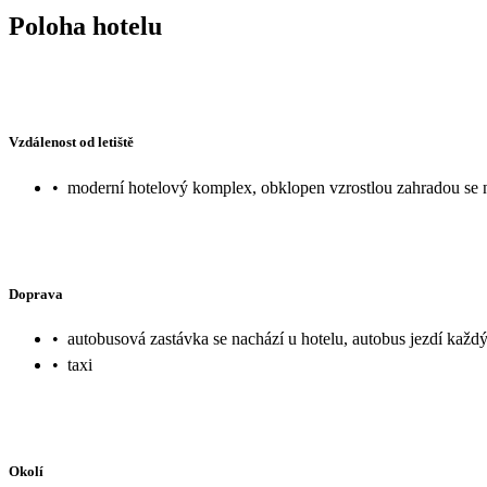
Poloha hotelu
Vzdálenost od letiště
•
moderní hotelový komplex, obklopen vzrostlou zahradou se na
Doprava
•
autobusová zastávka se nachází u hotelu, autobus jezdí každ
•
taxi
Okolí