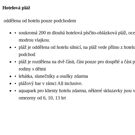
Hotelová pláž
oddělena od hotelu pouze podchodem
•
soukromá 200 m dlouhá hotelová písčito-oblázková pláž, oc
modrou vlajkou.
•
pláž je oddělena od hotelu silnicí, na pláž vede přímo z hotel
podchod
•
pláž je rozdělena na dvě části, část pouze pro dospělé a část 
rodiny s dětmi
•
lehátka, slunečníky a osušky zdarma
•
plážový bar v rámci All inclusive.
•
aquapark pro klienty hotelu zdarma, některé skluzavky jsou 
omezeny od 6, 10, 13 let