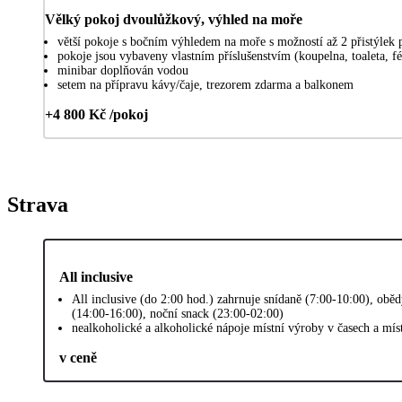
Vělký pokoj dvoulůžkový, výhled na moře
větší pokoje s bočním výhledem na moře s možností až 2 přistýlek p
pokoje jsou vybaveny vlastním příslušenstvím (koupelna, toaleta, 
minibar doplňován vodou
setem na přípravu kávy/čaje, trezorem zdarma a balkonem
+4 800 Kč /pokoj
Strava
All inclusive
All inclusive (do 2:00 hod.) zahrnuje snídaně (7:00-10:00), obě
(14:00-16:00), noční snack (23:00-02:00)
nealkoholické a alkoholické nápoje místní výroby v časech a mí
v ceně