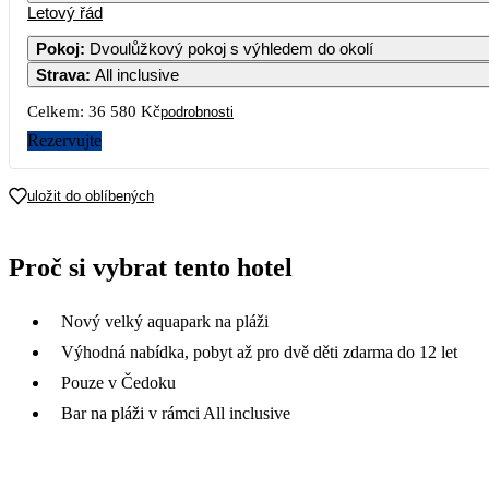
Letový řád
Pokoj
:
Dvoulůžkový pokoj s výhledem do okolí
Strava
:
All inclusive
Celkem:
36 580 Kč
podrobnosti
Rezervujte
uložit do oblíbených
Proč si vybrat tento hotel
Nový velký aquapark na pláži
Výhodná nabídka, pobyt až pro dvě děti zdarma do 12 let
Pouze v Čedoku
Bar na pláži v rámci All inclusive