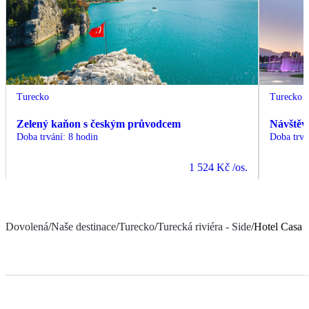
Turecko
Turecko
Zelený kaňon s českým průvodcem
Návštěv
Doba trvání
:
8 hodin
Doba trvá
1 524 Kč
/os.
Dovolená
/
Naše destinace
/
Turecko
/
Turecká riviéra - Side
/
Hotel Casa 