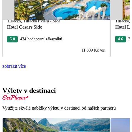
Turecko
,
Turecká riviéra - Side
Turecko
,
Hotel Cesars Side
Hotel L
5.0
434 hodnocení zákazníků
4.6
26
11 809 Kč
/os.
zobrazit více
Výlety v destinaci
Využijte skvělé nabídky výletů v destinaci od našich partnerů