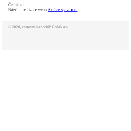
Čedok a.s
Návrh a realizace webu
Axabee sp. z. o.o.
© 2026, cestovní kancelář Čedok a.s.