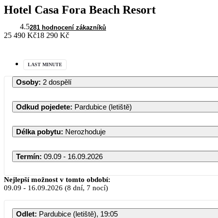
Hotel Casa Fora Beach Resort
4.5
281 hodnocení zákazníků
25 490 Kč
18 290 Kč
LAST MINUTE
Osoby
:
2 dospělí
Odkud pojedete
:
Pardubice (letiště)
Délka pobytu
:
Nerozhoduje
Termín
:
09.09 - 16.09.2026
Nejlepší možnost v tomto období:
09.09
-
16.09.2026
(8 dní, 7 nocí)
Odlet
:
Pardubice (letiště), 19:05