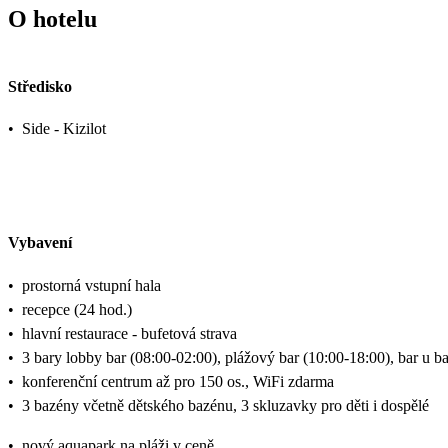
O hotelu
Středisko
•
Side - Kizilot
Vybavení
•
prostorná vstupní hala
•
recepce (24 hod.)
•
hlavní restaurace - bufetová strava
•
3 bary lobby bar (08:00-02:00), plážový bar (10:00-18:00), bar u b
•
konferenční centrum až pro 150 os., WiFi zdarma
•
3 bazény včetně dětského bazénu, 3 skluzavky pro děti i dospělé
•
nový aquapark na pláži v ceně