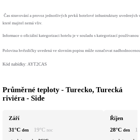
Čas stravování a provoz jednotlivých prvků hotelové infrastruktury uvedenýc
které majitel nemá vliv.
Informace o oficiální kategorizaci hotelu je v souladu s kategorizací používanou 
Polovina hvězdičky uvedená ve slovním popisu může označovat nadhodnocenou n
Kód nabídky:
AYT2CAS
Průměrné teploty - Turecko, Turecká
riviéra - Side
Září
Říjen
31
°C
19
°C
28
°C
1
den
noc
den