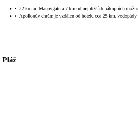
•
22 km od Manavgatu a 7 km od nejbližších nákupních možno
•
Apollonův chrám je vzdálen od hotelu cca 25 km, vodopád
Pláž