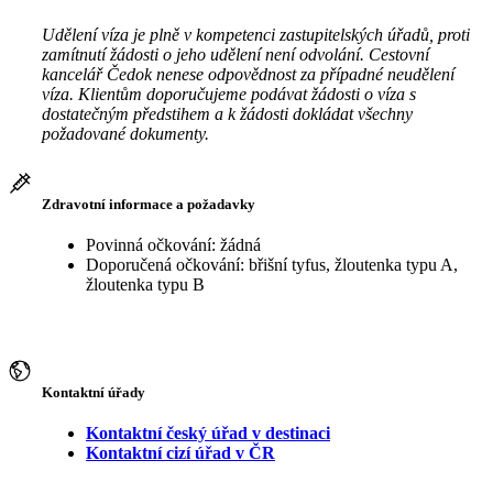
Udělení víza je plně v kompetenci zastupitelských úřadů, proti
zamítnutí žádosti o jeho udělení není odvolání. Cestovní
kancelář Čedok nenese odpovědnost za případné neudělení
víza. Klientům doporučujeme podávat žádosti o víza s
dostatečným předstihem a k žádosti dokládat všechny
požadované dokumenty.
Zdravotní informace a požadavky
Povinná očkování: žádná
Doporučená očkování: břišní tyfus, žloutenka typu A,
žloutenka typu B
Kontaktní úřady
Kontaktní český úřad v destinaci
Kontaktní cizí úřad v ČR