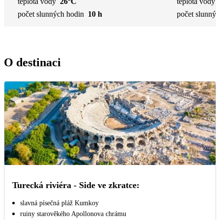
teplota vody
26°C
teplota vody
počet slunných hodin
10 h
počet slunnýc
O destinaci
Turecká riviéra - Side ve zkratce:
slavná písečná pláž Kumkoy
ruiny starověkého Apollonova chrámu