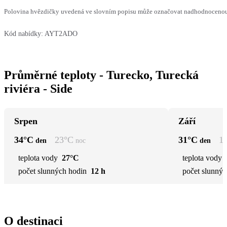
Polovina hvězdičky uvedená ve slovním popisu může označovat nadhodnocenou n
Kód nabídky:
AYT2ADO
Průměrné teploty - Turecko, Turecká
riviéra - Side
Srpen
Září
34
°C
23
°C
31
°C
1
den
noc
den
teplota vody
27°C
teplota vody
počet slunných hodin
12 h
počet slunnýc
O destinaci