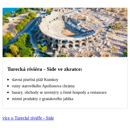
Turecká riviéra - Side ve zkratce:
slavná písečná pláž Kumkoy
ruiny starověkého Apollonova chrámu
bazary, obchody se suvenýry a četné hospody a restaurace
místní produkty z granátového jablka
více o Turecké riviéře - Side