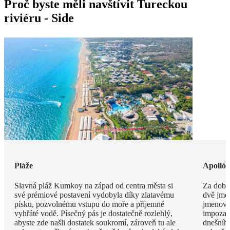
Proč byste měli navštívit Tureckou
riviéru - Side
Pláže
Apolló
Slavná pláž Kumkoy na západ od centra města si
Za dob 
své prémiové postavení vydobyla díky zlatavému
dvě jmé
písku, pozvolnému vstupu do moře a příjemně
jmenova
vyhřáté vodě. Písečný pás je dostatečně rozlehlý,
impozan
abyste zde našli dostatek soukromí, zároveň tu ale
dnešního