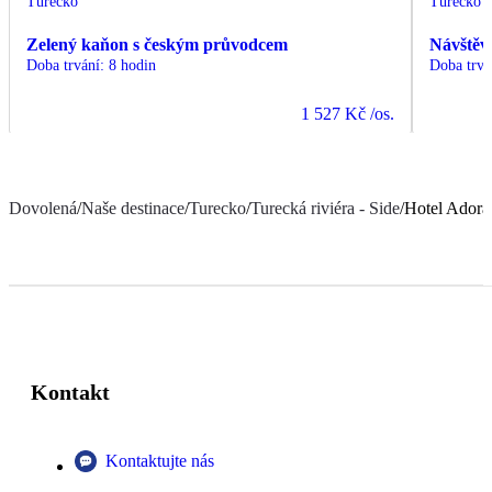
Turecko
Turecko
Zelený kaňon s českým průvodcem
Návštěv
Doba trvání
:
8 hodin
Doba trvá
1 527 Kč
/os.
Dovolená
/
Naše destinace
/
Turecko
/
Turecká riviéra - Side
/
Hotel Adora
Kontakt
Kontaktujte nás