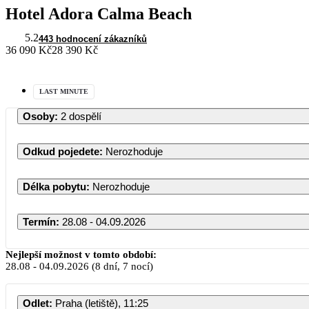
Hotel Adora Calma Beach
5.2
443 hodnocení zákazníků
36 090 Kč
28 390 Kč
LAST MINUTE
Osoby
:
2 dospělí
Odkud pojedete
:
Nerozhoduje
Délka pobytu
:
Nerozhoduje
Termín
:
28.08 - 04.09.2026
Nejlepší možnost v tomto období:
28.08
-
04.09.2026
(8 dní, 7 nocí)
Odlet
:
Praha (letiště), 11:25