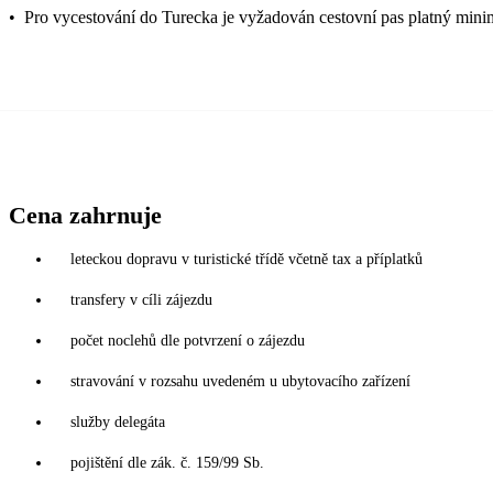
•
Pro vycestování do Turecka je vyžadován cestovní pas platný mini
Cena zahrnuje
leteckou dopravu v turistické třídě včetně tax a příplatků
transfery v cíli zájezdu
počet noclehů dle potvrzení o zájezdu
stravování v rozsahu uvedeném u ubytovacího zařízení
služby delegáta
pojištění dle zák. č. 159/99 Sb.