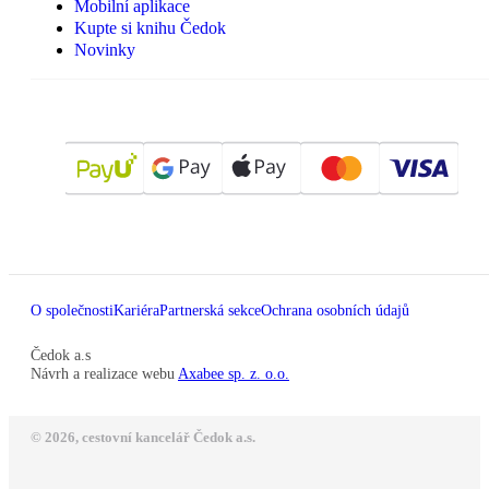
Mobilní aplikace
Kupte si knihu Čedok
Novinky
O společnosti
Kariéra
Partnerská sekce
Ochrana osobních údajů
Čedok a.s
Návrh a realizace webu
Axabee sp. z. o.o.
© 2026, cestovní kancelář Čedok a.s.