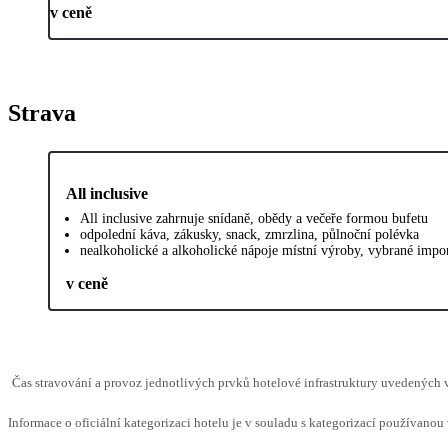
v ceně
Strava
All inclusive
All inclusive zahrnuje snídaně, obědy a večeře formou bufetu
odpolední káva, zákusky, snack, zmrzlina, půlnoční polévka
nealkoholické a alkoholické nápoje místní výroby, vybrané impor
v ceně
Čas stravování a provoz jednotlivých prvků hotelové infrastruktury uvedených
Informace o oficiální kategorizaci hotelu je v souladu s kategorizací používanou 