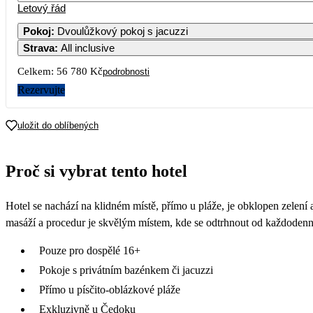
Letový řád
Pokoj
:
Dvoulůžkový pokoj s jacuzzi
Strava
:
All inclusive
Celkem:
56 780 Kč
podrobnosti
Rezervujte
uložit do oblíbených
Proč si vybrat tento hotel
Hotel se nachází na klidném místě, přímo u pláže, je obklopen zelení 
masáží a procedur je skvělým místem, kde se odtrhnout od každodenn
Pouze pro dospělé 16+
Pokoje s privátním bazénkem či jacuzzi
Přímo u písčito-oblázkové pláže
Exkluzivně u Čedoku