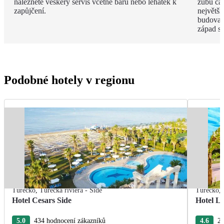
naleznete veškerý servis včetně barů nebo lehátek k
zubu čas
zapůjčení.
největší
budova 
západ s
Podobné hotely v regionu
Turecko
,
Turecká riviéra - Side
Turecko
,
Hotel Cesars Side
Hotel L
5.0
434 hodnocení zákazníků
4.6
26