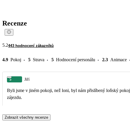
Recenze
5.2
443 hodnocení zákazníků
4.9
Pokoj
5
Strava
5
Hodnocení personálu
2.3
Animace
5
Jiří
Byli jsme v jiném pokoji, než loni, byl nám přislíbený loňský pok
zájezdu.
Zobrazit všechny recenze