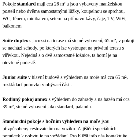
Pokoje
standard
mají cca 26 m² a jsou vybaveny manželskou
postelí nebo dvěma samostatnými lůžky, koupelnou se sprchou,
WC, fénem, minibarem, setem na přípravu kávy, čaje, TV, WiFi,
balkonem.
Suite duplex
s jacuzzi na terase má stejné vybavení, 65 m², v pokoji
se nachází schody, po kterých lze vystoupat na privátní terasu s
vířivkou. Nejedná s o dvě samostatné ložnice, ta horní je na
otevřené podestě.
Junior suite
v hlavní budově s výhledem na moře má cca 65 m²,
rozkládací pohovku v obývací části.
Rodinný pokoj annex
s výhledem do zahrady a na bazén má cca
39 m², stejné vybavení jako standard, palandu.
Standardní pokoje s bočním výhledem na moře
jsou
přizpůsobeny cestovatelům na vozíku. Zajištění speciálních
pomůcek k pobytu je na vyžádání. Pro bližší info nás kontaktujte.