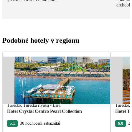
archeol
Podobné hotely v regionu
Turecko
,
Turecká riviéra - Lara
Turecko
,
Hotel Crystal Centro Pearl Collection
Hotel T
5.1
30 hodnocení zákazníků
6.0
3 