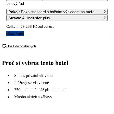
Letový řád
1
20 959
Pokoj
:
Pokoj standard s bočním výhledem na moře
Strava
:
All Inclusive plus
2
3
4
5
6
7
8
21 009
22 249
22 249
29 609
28 069
33 139
36 759
Celkem:
29 238 Kč
podrobnosti
9
10
11
12
13
14
15
Rezervujte
36 759
37 049
37 479
40 959
36 479
37 049
37 339
16
17
18
19
20
21
22
uložit do oblíbených
37 479
41 879
37 339
35 129
23
24
25
26
27
28
29
Proč si vybrat tento hotel
14 619
30
Suite s privátní vířivkou
20 949
Plážový servis v ceně
350 m dlouhá pláž přímo u hotelu
Mnoho aktivit a zábavy