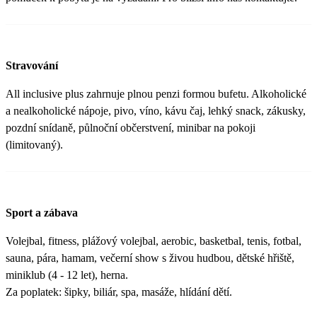
Stravování
All inclusive plus zahrnuje plnou penzi formou bufetu. Alkoholické
a nealkoholické nápoje, pivo, víno, kávu čaj, lehký snack, zákusky,
pozdní snídaně, půlnoční občerstvení, minibar na pokoji
(limitovaný).
Sport a zábava
Volejbal, fitness, plážový volejbal, aerobic, basketbal, tenis, fotbal,
sauna, pára, hamam, večerní show s živou hudbou, dětské hřiště,
miniklub (4 - 12 let), herna.
Za poplatek: šipky, biliár, spa, masáže, hlídání dětí.