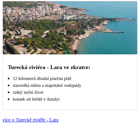
Turecká riviéra - Lara ve zkratce:
12 kilometrů dlouhá písečná pláž
starověká města a majestátní vodopády
rušný noční život
kousek od letiště v Antalyi
více o Turecké riviéře - Lara