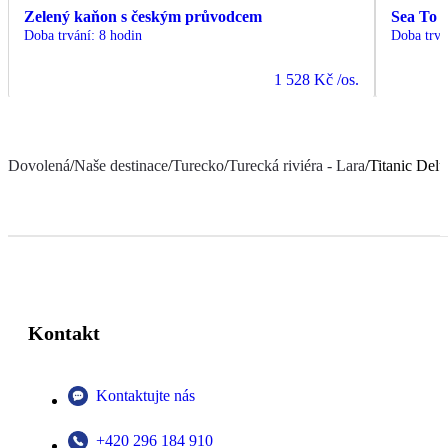
Zelený kaňon s českým průvodcem
Sea To 
Doba trvání
:
8 hodin
Doba trvá
1 528 Kč
/os.
Dovolená
/
Naše destinace
/
Turecko
/
Turecká riviéra - Lara
/
Titanic Del
Kontakt
Kontaktujte nás
+420 296 184 910