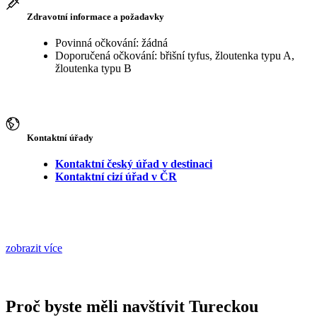
Zdravotní informace a požadavky
Povinná očkování: žádná
Doporučená očkování: břišní tyfus, žloutenka typu A,
žloutenka typu B
Kontaktní úřady
Kontaktní český úřad v destinaci
Kontaktní cizí úřad v ČR
zobrazit více
Proč byste měli navštívit Tureckou