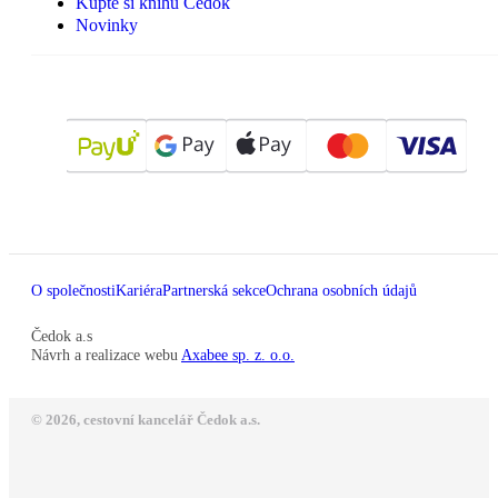
Kupte si knihu Čedok
Novinky
O společnosti
Kariéra
Partnerská sekce
Ochrana osobních údajů
Čedok a.s
Návrh a realizace webu
Axabee sp. z. o.o.
© 2026, cestovní kancelář Čedok a.s.