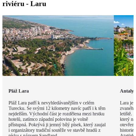
riviéru - Laru
Pláž Lara
Antaly
Pláž Lara patří k nevyhledávanějším v celém
Lara je 
Turecku. Se svými 12 kilometry navíc patří i k těm
zvaného 
nejdelším. Východní část je rozdělena mezi hrstku
letiště.
hotelů, zatímco západní polovina je volně
který na
přístupná. Pokrývá ji jemný bílý písek, který zaujal
otevřen
i organizátory tradiční soutěže ve stavbě hradů z
histori
písku s názvem Sandland.
Atatürk