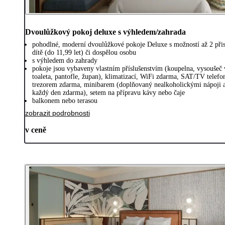
Dvoulůžkový pokoj deluxe s výhledem/zahrada
pohodlné, moderní dvoulůžkové pokoje Deluxe s možností až 2 přis
dítě (do 11,99 let) či dospělou osobu
s výhledem do zahrady
pokoje jsou vybaveny vlastním příslušenstvím (koupelna, vysoušeč 
toaleta, pantofle, župan), klimatizací, WiFi zdarma, SAT/TV telef
trezorem zdarma, minibarem (doplňovaný nealkoholickými nápoji 
každý den zdarma), setem na přípravu kávy nebo čaje
balkonem nebo terasou
zobrazit podrobnosti
v ceně