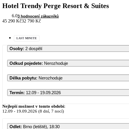
Hotel Trendy Perge Resort & Suites
6.0
3 hodnocení zákazníků
45 290 Kč
32 790 Kč
LAST MINUTE
Osoby
:
2 dospělí
Odkud pojedete
:
Nerozhoduje
Délka pobytu
:
Nerozhoduje
Termín
:
12.09 - 19.09.2026
Září 2026
Nejlepší možnost v tomto období:
12.09
-
19.09.2026
(8 dní, 7 nocí)
PO
ÚT
ST
ČT
PÁ
SO
NE
Odlet
:
Brno (letiště), 18:30