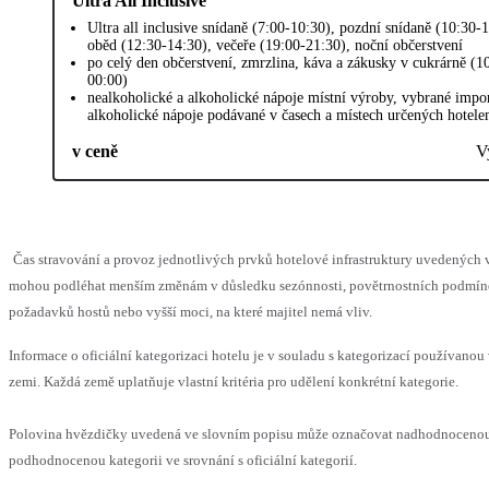
Ultra All Inclusive
Ultra all inclusive snídaně (7:00-10:30), pozdní snídaně (10:30-1
oběd (12:30-14:30), večeře (19:00-21:30), noční občerstvení
po celý den občerstvení, zmrzlina, káva a zákusky v cukrárně (1
00:00)
nealkoholické a alkoholické nápoje místní výroby, vybrané impo
alkoholické nápoje podávané v časech a místech určených hotel
v ceně
V
Čas stravování a provoz jednotlivých prvků hotelové infrastruktury uvedených 
mohou podléhat menším změnám v důsledku sezónnosti, povětrnostních podmín
požadavků hostů nebo vyšší moci, na které majitel nemá vliv.
Informace o oficiální kategorizaci hotelu je v souladu s kategorizací používanou 
zemi. Každá země uplatňuje vlastní kritéria pro udělení konkrétní kategorie.
Polovina hvězdičky uvedená ve slovním popisu může označovat nadhodnoceno
podhodnocenou kategorii ve srovnání s oficiální kategorií.