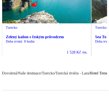
Turecko
Turecko
Zelený kaňon s českým průvodcem
Sea To 
Doba trvání
:
8 hodin
Doba trvá
1 528 Kč
/os.
Dovolená
/
Naše destinace
/
Turecko
/
Turecká riviéra - Lara
/
Hotel Trend