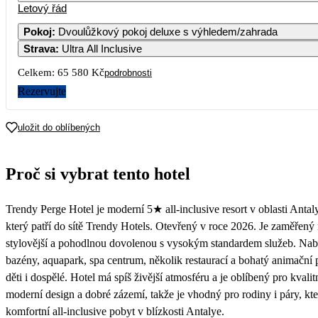
Letový řád
1
2
3
4
5
6
Pokoj
:
Dvoulůžkový pokoj deluxe s výhledem/zahrada
Strava
:
Ultra All Inclusive
7
8
9
10
11
12
13
32 790
Celkem:
65 580 Kč
podrobnosti
14
15
16
17
18
19
20
Rezervujte
21
22
23
24
25
26
27
uložit do oblíbených
28
29
30
Proč si vybrat tento hotel
29 990
Trendy Perge Hotel je moderní 5★ all-inclusive resort v oblasti Antal
který patří do sítě Trendy Hotels. Otevřený v roce 2026. Je zaměřený
stylovější a pohodlnou dovolenou s vysokým standardem služeb. Nabí
bazény, aquapark, spa centrum, několik restaurací a bohatý animační
děti i dospělé. Hotel má spíš živější atmosféru a je oblíbený pro kvalitn
moderní design a dobré zázemí, takže je vhodný pro rodiny i páry, kteř
komfortní all-inclusive pobyt v blízkosti Antalye.