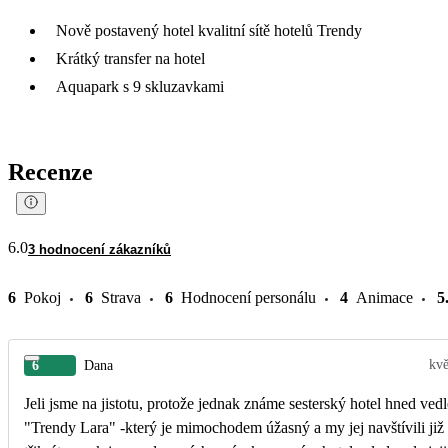
Nově postavený hotel kvalitní sítě hotelů Trendy
Krátký transfer na hotel
Aquapark s 9 skluzavkami
Recenze
6.0
3 hodnocení zákazníků
6
Pokoj
6
Strava
6
Hodnocení personálu
4
Animace
5
kv
6
Dana
Jeli jsme na jistotu, protože jednak známe sesterský hotel hned vedl
"Trendy Lara" -který je mimochodem úžasný a my jej navštívili již