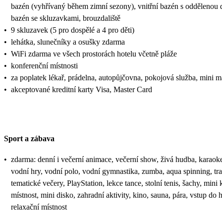
bazén (vyhřívaný během zimní sezony), vnitřní bazén s oddělenou d
bazén se skluzavkami, brouzdaliště
•
9 skluzavek (5 pro dospělé a 4 pro děti)
•
lehátka, slunečníky a osušky zdarma
•
WiFi zdarma ve všech prostorách hotelu včetně pláže
•
konferenční místnosti
•
za poplatek lékař, prádelna, autopůjčovna, pokojová služba, mini m
•
akceptované kreditní karty Visa, Master Card
Sport a zábava
•
zdarma: denní i večerní animace, večerní show, živá hudba, karaoke
vodní hry, vodní polo, vodní gymnastika, zumba, aqua spinning, tr
tematické večery, PlayStation, lekce tance, stolní tenis, šachy, mini 
místnost, mini disko, zahradní aktivity, kino, sauna, pára, vstup do
relaxační místnost