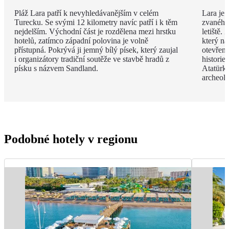
Pláž Lara patří k nevyhledávanějším v celém
Lara je 
Turecku. Se svými 12 kilometry navíc patří i k těm
zvaného 
nejdelším. Východní část je rozdělena mezi hrstku
letiště.
hotelů, zatímco západní polovina je volně
který na
přístupná. Pokrývá ji jemný bílý písek, který zaujal
otevřen
i organizátory tradiční soutěže ve stavbě hradů z
histori
písku s názvem Sandland.
Atatürk
archeol
Podobné hotely v regionu