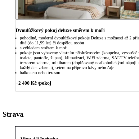
Dvoulůžkový pokoj deluxe směrem k moři
pohodlné, moderní dvoulůžkové pokoje Deluxe s možností až 2 přis
dítě (do 11,99 let) či dospělou osobu
s výhledem směrem k moři
pokoje jsou vybaveny vlastním příslušenstvím (koupelna, vysoušeč 
toaleta, pantofle, župan), klimatizací, WiFi zdarma, SAT/TV telef
trezorem zdarma, minibarem (doplňovaný nealkoholickými nápoji 
každý den zdarma), setem na přípravu kávy nebo čaje
balkonem nebo terasou
+2 400 Kč /pokoj
Strava