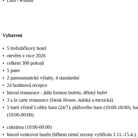
•
Lara - Kundu
Vybavení
•
5 hvězdičkový hotel
•
otevřen v roce 2026
•
celkem 300 pokojů
•
5 pater
•
2 panoramatické výtahy, 4 standardní
•
24 hodinová recepce
•
hlavní restaurace - jídla formou bufetu, dětský bufet
•
3 a la carte restaurace (Steak House, italská a mexická)
•
5 barů včetně Lobby baru (24/7), plážového baru (10:00-18:00), ba
(10:00-00:00)
•
cukrárna (10:00-00:00)
•
hlavní venkovní bazén (během zimní sezony vyhříván 1.11.-15.4.),