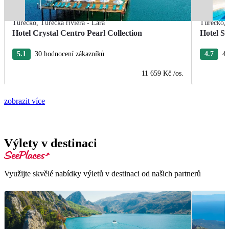
Turecko
,
Turecká riviéra - Lara
Turecko
,
Hotel Crystal Centro Pearl Collection
Hotel S
5.1
30 hodnocení zákazníků
4.7
4 
11 659 Kč
/os.
zobrazit více
Výlety v destinaci
Využijte skvělé nabídky výletů v destinaci od našich partnerů