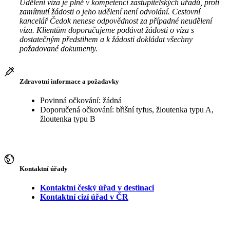
Udělení víza je plně v kompetenci zastupitelských úřadů, proti
zamítnutí žádosti o jeho udělení není odvolání. Cestovní
kancelář Čedok nenese odpovědnost za případné neudělení
víza. Klientům doporučujeme podávat žádosti o víza s
dostatečným předstihem a k žádosti dokládat všechny
požadované dokumenty.
Zdravotní informace a požadavky
Povinná očkování: žádná
Doporučená očkování: břišní tyfus, žloutenka typu A,
žloutenka typu B
Kontaktní úřady
Kontaktní český úřad v destinaci
Kontaktní cizí úřad v ČR