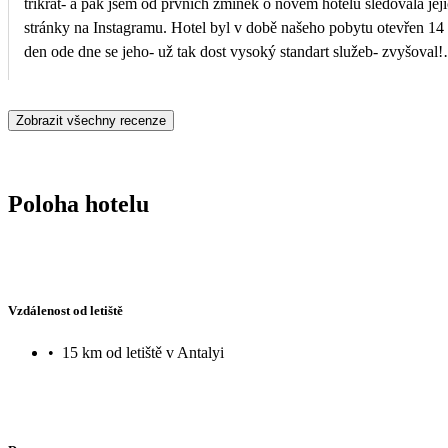
třikrát- a pak jsem od prvních zmínek o novém hotelu sledovala jej
stránky na Instagramu. Hotel byl v době našeho pobytu otevřen 14 
den ode dne se jeho- už tak dost vysoký standart služeb- zvyšoval!
Jediné, čeho lituji, je pouhý týdenní pobyt. Zájezd jsme kupovali n
úplně poslední chvíli- ačkoliv jsem plánovali odjet dříve- ale kvůli
Zobrazit všechny recenze
zdravotním komplikacím to bohužel nedopadlo a delší pobyty byly
omezeném termínu naší dovolené vyprodány. Nevylučuji se do hotelu
ještě někdy vrátit- nejenom kvůli úžasnému personálu, ale i ze
zvědavosti jak pokračuje další zvelebování a plánované zvyšování 
Poloha hotelu
tak dost luxusního prostředí. Doporučuji.
Vzdálenost od letiště
•
15 km od letiště v Antalyi