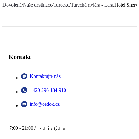
Dovolená
/
Naše destinace
/
Turecko
/
Turecká riviéra - Lara
/
Hotel Sherw
Kontakt
Kontaktujte nás
+420 296 184 910
info@cedok.cz
7:00 - 21:00 /
7 dní v týdnu