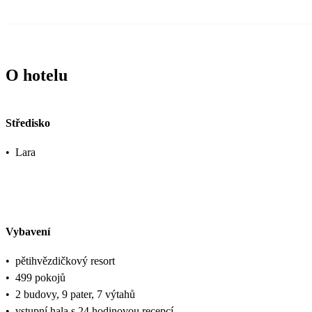
O hotelu
Středisko
•
Lara
Vybavení
•
pětihvězdičkový resort
•
499 pokojů
•
2 budovy, 9 pater, 7 výtahů
•
vstupní hala s 24 hodinovou recepcí