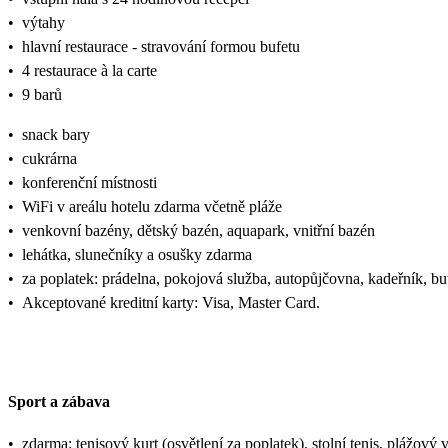
•
výtahy
•
hlavní restaurace - stravování formou bufetu
•
4 restaurace à la carte
•
9 barů
•
snack bary
•
cukrárna
•
konferenční místnosti
•
WiFi v areálu hotelu zdarma včetně pláže
•
venkovní bazény, dětský bazén, aquapark, vnitřní bazén
•
lehátka, slunečníky a osušky zdarma
•
za poplatek: prádelna, pokojová služba, autopůjčovna, kadeřník, bu
•
Akceptované kreditní karty: Visa, Master Card.
Sport a zábava
•
zdarma: tenisový kurt (osvětlení za poplatek), stolní tenis, plážový v