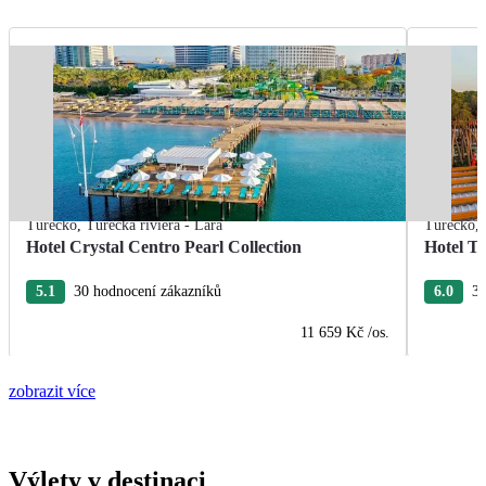
Turecko
,
Turecká riviéra - Lara
Turecko
,
Hotel Crystal Centro Pearl Collection
Hotel T
5.1
30 hodnocení zákazníků
6.0
3 
11 659 Kč
/os.
zobrazit více
Výlety v destinaci