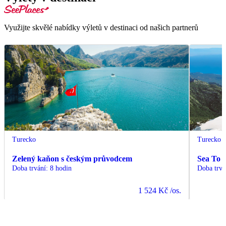
Využijte skvělé nabídky výletů v destinaci od našich partnerů
Turecko
Turecko
Zelený kaňon s českým průvodcem
Sea To 
Doba trvání
:
8 hodin
Doba trvá
1 524 Kč
/os.