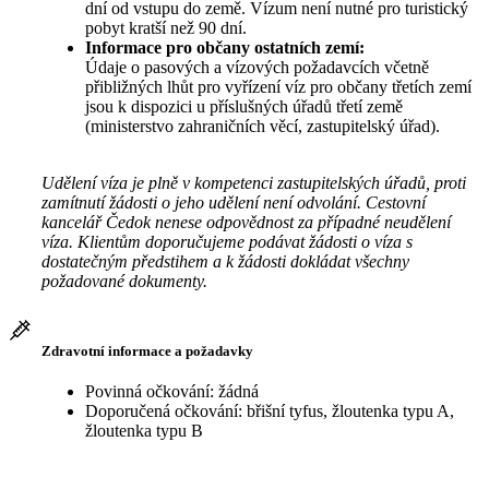
dní od vstupu do země. Vízum není nutné pro turistický
pobyt kratší než 90 dní.
Informace pro občany ostatních zemí:
Údaje o pasových a vízových požadavcích včetně
přibližných lhůt pro vyřízení víz pro občany třetích zemí
jsou k dispozici u příslušných úřadů třetí země
(ministerstvo zahraničních věcí, zastupitelský úřad).
Udělení víza je plně v kompetenci zastupitelských úřadů, proti
zamítnutí žádosti o jeho udělení není odvolání. Cestovní
kancelář Čedok nenese odpovědnost za případné neudělení
víza. Klientům doporučujeme podávat žádosti o víza s
dostatečným předstihem a k žádosti dokládat všechny
požadované dokumenty.
Zdravotní informace a požadavky
Povinná očkování: žádná
Doporučená očkování: břišní tyfus, žloutenka typu A,
žloutenka typu B