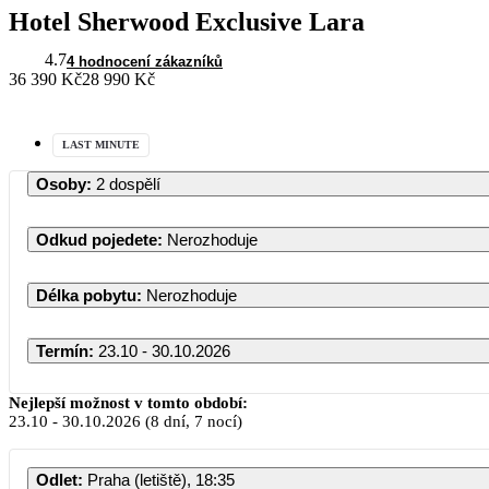
Hotel Sherwood Exclusive Lara
4.7
4 hodnocení zákazníků
36 390 Kč
28 990 Kč
LAST MINUTE
Osoby
:
2 dospělí
Odkud pojedete
:
Nerozhoduje
Délka pobytu
:
Nerozhoduje
Termín
:
23.10 - 30.10.2026
Říjen 2026
Nejlepší možnost v tomto období:
23.10
-
30.10.2026
(8 dní, 7 nocí)
PO
ÚT
ST
ČT
PÁ
S
Odlet
:
Praha (letiště), 18:35