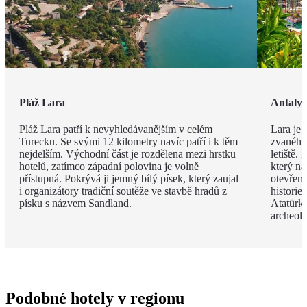
Pláž Lara
Antaly
Pláž Lara patří k nevyhledávanějším v celém
Lara je 
Turecku. Se svými 12 kilometry navíc patří i k těm
zvaného 
nejdelším. Východní část je rozdělena mezi hrstku
letiště.
hotelů, zatímco západní polovina je volně
který na
přístupná. Pokrývá ji jemný bílý písek, který zaujal
otevřen
i organizátory tradiční soutěže ve stavbě hradů z
histori
písku s názvem Sandland.
Atatürk
archeol
Podobné hotely v regionu