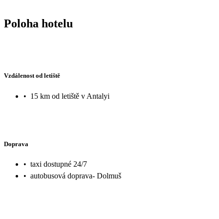
hmoty. Molo, které mělo sloužit všem, obsadili rusky mluvící občané, používali ho jako
skokanský můstek, přestože zde byly nápisy, že skákání je zakázáno.
Poloha hotelu
dění na molu a vůbec se nesnažili je napomenout. Stejně tak nevší
nechal rusky mluvící občany dělat, co sami chtěli, neuklízeli po s
přestože koše k jejich odložení měli na dosah. To nám velmi vadilo 
pobytu.
Vzdálenost od letiště
•
15 km od letiště v Antalyi
Doprava
•
taxi dostupné 24/7
•
autobusová doprava- Dolmuš