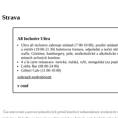
Strava
All Inclusive Ultra
Ultra all inclusive zahrnuje snídaně (7:00-10:00), pozdní snídan
a večeře (19:00-21:30) bufetovou formou, odpolední a noční obč
wafle, Gözleme, hamburgery, pide, nealkoholické a alkoholické 
místech určených hotelem.
4 a lá carte restaurace- turecká, italská, rybí, mongolská (za pop
Lobby Bar (08:00-24:00)
Gilbert Cafe (11:00-18:00)
zobrazit podrobnosti
v ceně
Čas stravování a provoz jednotlivých prvků hotelové infrastruktury uvedenýc