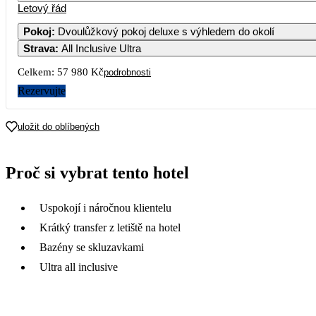
Letový řád
1
2
35 890
36 
Pokoj
:
Dvoulůžkový pokoj deluxe s výhledem do okolí
Strava
:
All Inclusive Ultra
5
6
7
8
9
1
36 590
34 290
34 
Celkem:
57 980 Kč
podrobnosti
12
13
14
15
16
1
Rezervujte
31 490
29 
19
20
21
22
23
2
uložit do oblíbených
28 990
57 
26
27
28
29
30
3
Proč si vybrat tento hotel
33 
Uspokojí i náročnou klientelu
Krátký transfer z letiště na hotel
Bazény se skluzavkami
Ultra all inclusive