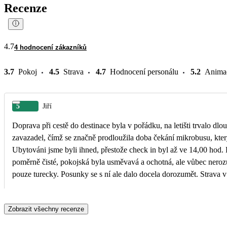
Recenze
4.7
4 hodnocení zákazníků
3.7
Pokoj
4.5
Strava
4.7
Hodnocení personálu
5.2
Anima
5
Jiří
Doprava při cestě do destinace byla v pořádku, na letišti trvalo dl
zavazadel, čímž se značně prodloužila doba čekání mikrobusu, kter
Ubytováni jsme byli ihned, přestože check in byl až ve 14,00 hod.
poměrně čisté, pokojská byla usměvavá a ochotná, ale vůbec neroz
pouze turecky. Posunky se s ní ale dalo docela dorozumět. Strava v 
každý měl možnost si vybrat, co chtěl. Nechutnala nám káva. Voda v bazénech byla čistá,
nebyl z ní cítit chlór. Pláž byla relativně čistá, jenom kočky z přile
Zobrazit všechny recenze
vykonávat svoji potřebu pod lehátka turistů. Moře bylo někdy trochu
velký pohyb vodních skutrů a člunů, což vytvářelo velké vlny nad 