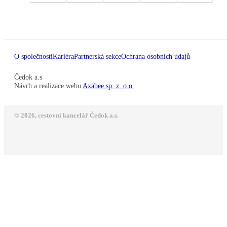
O společnosti
Kariéra
Partnerská sekce
Ochrana osobních údajů
Čedok a.s
Návrh a realizace webu
Axabee sp. z. o.o.
© 2026, cestovní kancelář Čedok a.s.