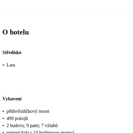
O hotelu
Středisko
•
Lara
Vybavení
•
pětihvězdičkový resort
•
499 pokojů
•
2 budovy, 9 pater, 7 výtahů
•
vstupní hala s 24 hodinovou recepcí