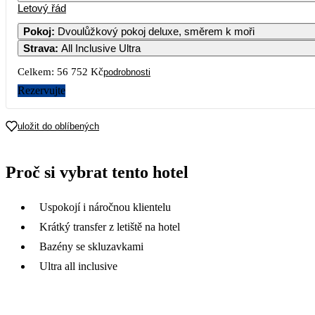
Letový řád
Pokoj
:
Dvoulůžkový pokoj deluxe, směrem k moři
Strava
:
All Inclusive Ultra
3
4
5
6
7
Celkem:
56 752 Kč
podrobnosti
10
11
12
13
14
1
Rezervujte
17
18
19
20
21
2
uložit do oblíbených
44 090
28 
24
25
26
27
28
2
Proč si vybrat tento hotel
37 890
38 290
36 
31
Uspokojí i náročnou klientelu
Krátký transfer z letiště na hotel
Bazény se skluzavkami
Ultra all inclusive