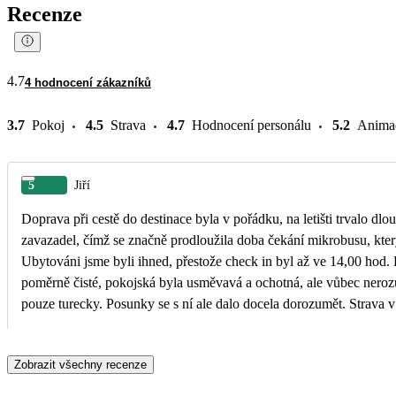
Recenze
4.7
4 hodnocení zákazníků
3.7
Pokoj
4.5
Strava
4.7
Hodnocení personálu
5.2
Anima
5
Jiří
Doprava při cestě do destinace byla v pořádku, na letišti trvalo dl
zavazadel, čímž se značně prodloužila doba čekání mikrobusu, kter
Ubytováni jsme byli ihned, přestože check in byl až ve 14,00 hod.
poměrně čisté, pokojská byla usměvavá a ochotná, ale vůbec neroz
pouze turecky. Posunky se s ní ale dalo docela dorozumět. Strava v 
každý měl možnost si vybrat, co chtěl. Nechutnala nám káva. Voda v bazénech byla čistá,
nebyl z ní cítit chlór. Pláž byla relativně čistá, jenom kočky z přile
Zobrazit všechny recenze
vykonávat svoji potřebu pod lehátka turistů. Moře bylo někdy trochu
velký pohyb vodních skutrů a člunů, což vytvářelo velké vlny nad 