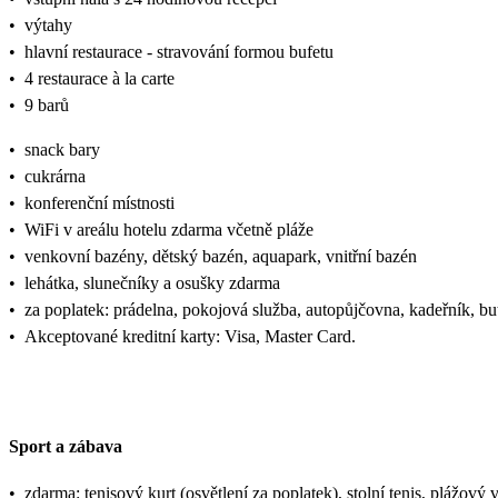
•
výtahy
•
hlavní restaurace - stravování formou bufetu
•
4 restaurace à la carte
•
9 barů
•
snack bary
•
cukrárna
•
konferenční místnosti
•
WiFi v areálu hotelu zdarma včetně pláže
•
venkovní bazény, dětský bazén, aquapark, vnitřní bazén
•
lehátka, slunečníky a osušky zdarma
•
za poplatek: prádelna, pokojová služba, autopůjčovna, kadeřník, bu
•
Akceptované kreditní karty: Visa, Master Card.
Sport a zábava
•
zdarma: tenisový kurt (osvětlení za poplatek), stolní tenis, plážový v