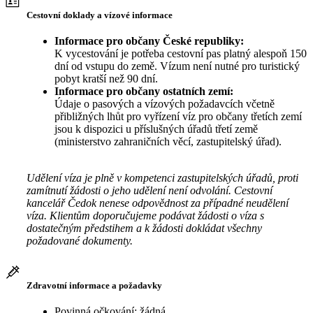
Cestovní doklady a vízové informace
Informace pro občany České republiky:
K vycestování je potřeba cestovní pas platný alespoň 150
dní od vstupu do země. Vízum není nutné pro turistický
pobyt kratší než 90 dní.
Informace pro občany ostatních zemí:
Údaje o pasových a vízových požadavcích včetně
přibližných lhůt pro vyřízení víz pro občany třetích zemí
jsou k dispozici u příslušných úřadů třetí země
(ministerstvo zahraničních věcí, zastupitelský úřad).
Udělení víza je plně v kompetenci zastupitelských úřadů, proti
zamítnutí žádosti o jeho udělení není odvolání. Cestovní
kancelář Čedok nenese odpovědnost za případné neudělení
víza. Klientům doporučujeme podávat žádosti o víza s
dostatečným předstihem a k žádosti dokládat všechny
požadované dokumenty.
Zdravotní informace a požadavky
Povinná očkování: žádná