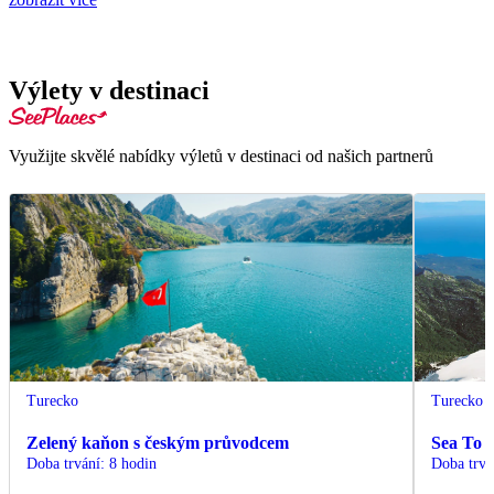
Výlety v destinaci
Využijte skvělé nabídky výletů v destinaci od našich partnerů
Turecko
Turecko
Zelený kaňon s českým průvodcem
Sea To 
Doba trvání
:
8 hodin
Doba trvá