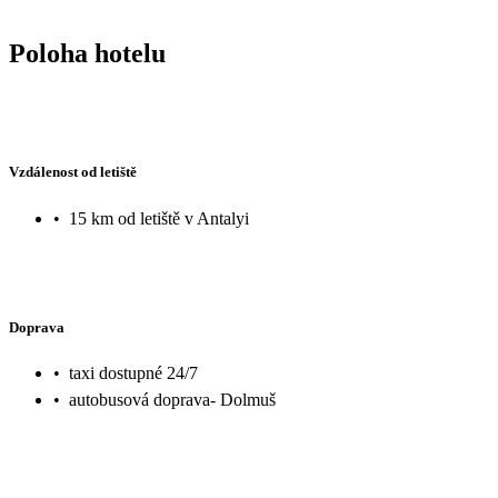
hmoty. Molo, které mělo sloužit všem, obsadili rusky mluvící občané, používali ho jako
skokanský můstek, přestože zde byly nápisy, že skákání je zakázáno.
Poloha hotelu
dění na molu a vůbec se nesnažili je napomenout. Stejně tak nevší
nechal rusky mluvící občany dělat, co sami chtěli, neuklízeli po s
přestože koše k jejich odložení měli na dosah. To nám velmi vadilo 
pobytu.
Vzdálenost od letiště
•
15 km od letiště v Antalyi
Doprava
•
taxi dostupné 24/7
•
autobusová doprava- Dolmuš