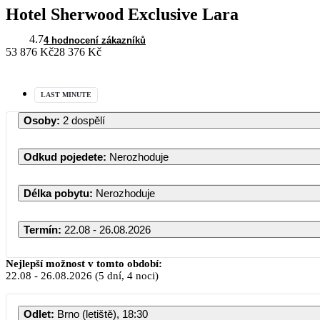
Hotel Sherwood Exclusive Lara
4.7
4 hodnocení zákazníků
53 876 Kč
28 376 Kč
LAST MINUTE
Osoby
:
2 dospělí
Odkud pojedete
:
Nerozhoduje
Délka pobytu
:
Nerozhoduje
Termín
:
22.08 - 26.08.2026
Srpen 2026
Nejlepší možnost v tomto období:
22.08
-
26.08.2026
(5 dní, 4 noci)
PO
ÚT
ST
ČT
PÁ
S
Odlet
:
Brno (letiště), 18:30