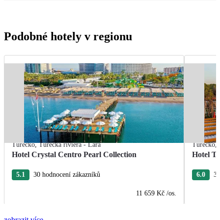
Podobné hotely v regionu
Turecko
,
Turecká riviéra - Lara
Turecko
,
Hotel Crystal Centro Pearl Collection
Hotel T
5.1
30 hodnocení zákazníků
6.0
3 
11 659 Kč
/os.
zobrazit více