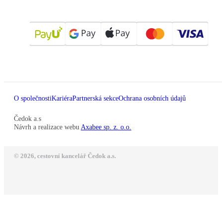
O společnosti
Kariéra
Partnerská sekce
Ochrana osobních údajů
Čedok a.s
Návrh a realizace webu
Axabee sp. z. o.o.
© 2026, cestovní kancelář Čedok a.s.