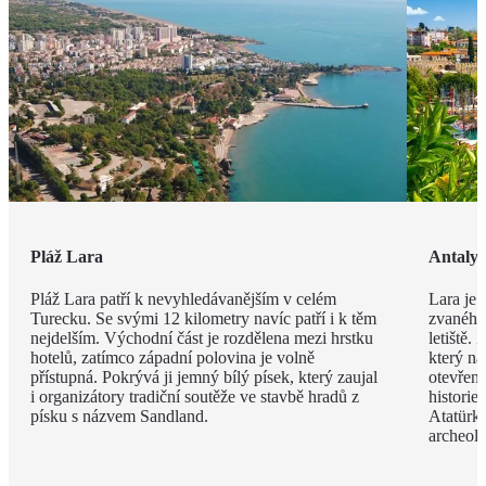
Pláž Lara
Antaly
Pláž Lara patří k nevyhledávanějším v celém
Lara je 
Turecku. Se svými 12 kilometry navíc patří i k těm
zvaného 
nejdelším. Východní část je rozdělena mezi hrstku
letiště.
hotelů, zatímco západní polovina je volně
který na
přístupná. Pokrývá ji jemný bílý písek, který zaujal
otevřen
i organizátory tradiční soutěže ve stavbě hradů z
histori
písku s názvem Sandland.
Atatürk
archeol