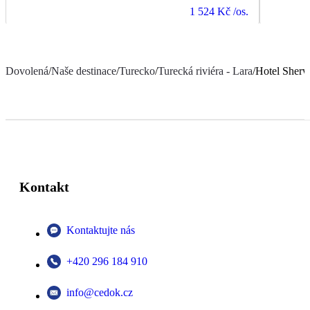
1 524 Kč
/os.
Dovolená
/
Naše destinace
/
Turecko
/
Turecká riviéra - Lara
/
Hotel Sherw
Kontakt
Kontaktujte nás
+420 296 184 910
info@cedok.cz