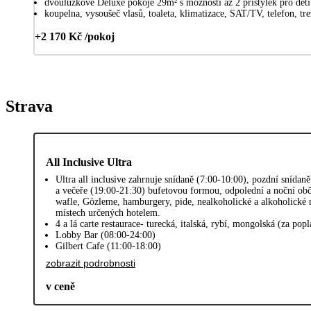
dvoulůžkové Deluxe pokoje 29m² s možností až 2 přistýlek pro dět
koupelna, vysoušeč vlasů, toaleta, klimatizace, SAT/TV, telefon, t
+2 170 Kč /pokoj
Strava
All Inclusive Ultra
Ultra all inclusive zahrnuje snídaně (7:00-10:00), pozdní snídan
a večeře (19:00-21:30) bufetovou formou, odpolední a noční obč
wafle, Gözleme, hamburgery, pide, nealkoholické a alkoholické 
místech určených hotelem.
4 a lá carte restaurace- turecká, italská, rybí, mongolská (za pop
Lobby Bar (08:00-24:00)
Gilbert Cafe (11:00-18:00)
zobrazit podrobnosti
v ceně