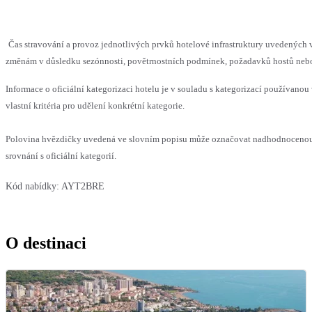
Čas stravování a provoz jednotlivých prvků hotelové infrastruktury uvedenýc
změnám v důsledku sezónnosti, povětrnostních podmínek, požadavků hostů nebo v
Informace o oficiální kategorizaci hotelu je v souladu s kategorizací používanou
vlastní kritéria pro udělení konkrétní kategorie.
Polovina hvězdičky uvedená ve slovním popisu může označovat nadhodnoceno
srovnání s oficiální kategorií.
Kód nabídky:
AYT2BRE
O destinaci