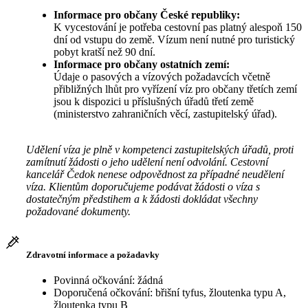
Informace pro občany České republiky:
K vycestování je potřeba cestovní pas platný alespoň 150
dní od vstupu do země. Vízum není nutné pro turistický
pobyt kratší než 90 dní.
Informace pro občany ostatních zemí:
Údaje o pasových a vízových požadavcích včetně
přibližných lhůt pro vyřízení víz pro občany třetích zemí
jsou k dispozici u příslušných úřadů třetí země
(ministerstvo zahraničních věcí, zastupitelský úřad).
Udělení víza je plně v kompetenci zastupitelských úřadů, proti
zamítnutí žádosti o jeho udělení není odvolání. Cestovní
kancelář Čedok nenese odpovědnost za případné neudělení
víza. Klientům doporučujeme podávat žádosti o víza s
dostatečným předstihem a k žádosti dokládat všechny
požadované dokumenty.
Zdravotní informace a požadavky
Povinná očkování: žádná
Doporučená očkování: břišní tyfus, žloutenka typu A,
žloutenka typu B