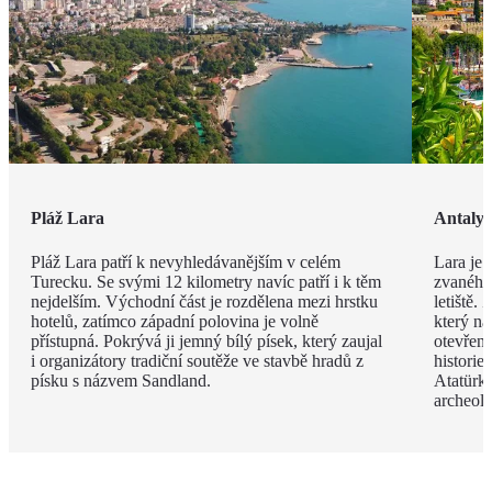
Pláž Lara
Antaly
Pláž Lara patří k nevyhledávanějším v celém
Lara je 
Turecku. Se svými 12 kilometry navíc patří i k těm
zvaného 
nejdelším. Východní část je rozdělena mezi hrstku
letiště.
hotelů, zatímco západní polovina je volně
který na
přístupná. Pokrývá ji jemný bílý písek, který zaujal
otevřen
i organizátory tradiční soutěže ve stavbě hradů z
histori
písku s názvem Sandland.
Atatürk
archeol