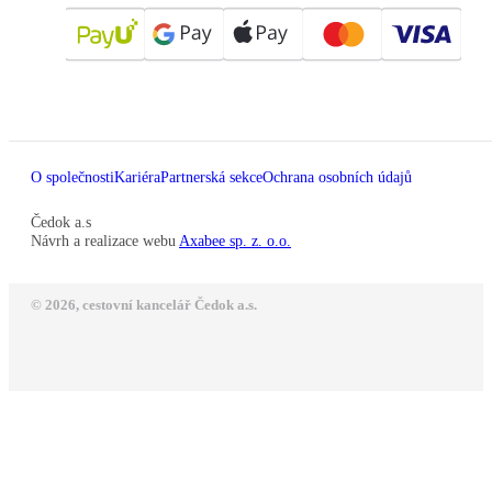
O společnosti
Kariéra
Partnerská sekce
Ochrana osobních údajů
Čedok a.s
Návrh a realizace webu
Axabee sp. z. o.o.
© 2026, cestovní kancelář Čedok a.s.