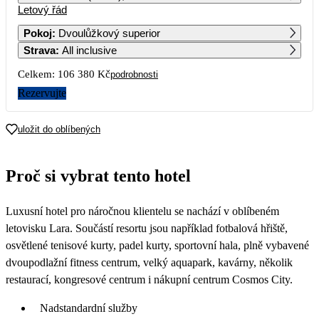
Letový řád
1
2
3
4
5
6
53 190
49 190
51 090
Pokoj
:
Dvoulůžkový superior
Strava
:
All inclusive
7
8
9
10
11
12
13
49 690
49 190
51 090
Celkem:
106 380 Kč
podrobnosti
14
15
16
17
18
19
20
Rezervujte
46 490
44 490
45 890
21
22
23
24
25
26
27
uložit do oblíbených
44 590
43 690
47 390
28
29
30
Proč si vybrat tento hotel
44 090
Luxusní hotel pro náročnou klientelu se nachází v oblíbeném
letovisku Lara. Součástí resortu jsou například fotbalová hřiště,
osvětlené tenisové kurty, padel kurty, sportovní hala, plně vybavené
dvoupodlažní fitness centrum, velký aquapark, kavárny, několik
restaurací, kongresové centrum i nákupní centrum Cosmos City.
Nadstandardní služby