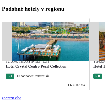
Podobné hotely v regionu
Turecko
,
Turecká riviéra - Lara
Turecko
,
Hotel Crystal Centro Pearl Collection
Hotel T
5.1
30 hodnocení zákazníků
6.0
3 
11 659 Kč
/os.
zobrazit více