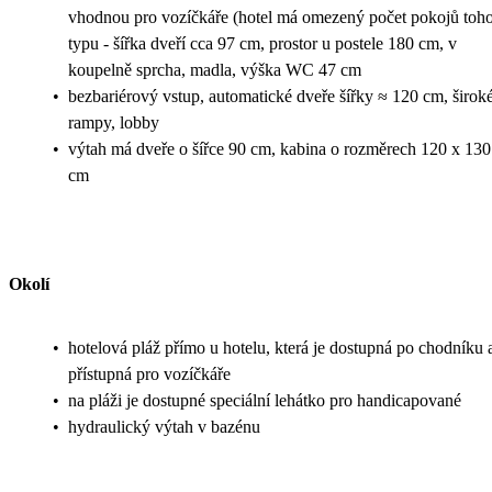
vhodnou pro vozíčkáře (hotel má omezený počet pokojů toh
typu - šířka dveří cca 97 cm, prostor u postele 180 cm, v
koupelně sprcha, madla, výška WC 47 cm
•
bezbariérový vstup, automatické dveře šířky ≈ 120 cm, širok
rampy, lobby
•
výtah má dveře o šířce 90 cm, kabina o rozměrech 120 x 130
cm
Okolí
•
hotelová pláž přímo u hotelu, která je dostupná po chodníku 
přístupná pro vozíčkáře
•
na pláži je dostupné speciální lehátko pro handicapované
•
hydraulický výtah v bazénu