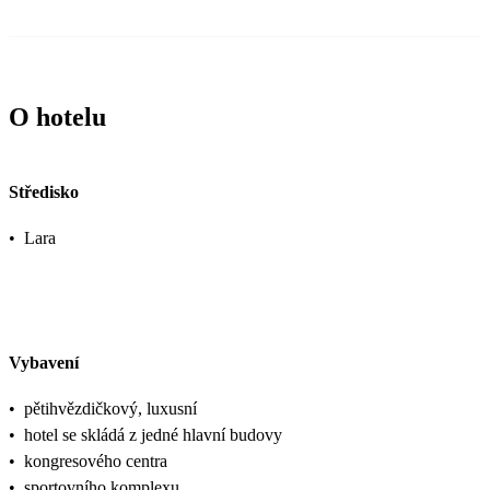
O hotelu
Středisko
•
Lara
Vybavení
•
pětihvězdičkový, luxusní
•
hotel se skládá z jedné hlavní budovy
•
kongresového centra
•
sportovního komplexu