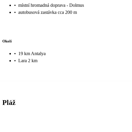
•
místní hromadná doprava - Dolmus
•
autobusová zastávka cca 200 m
Okolí
•
19 km Antalya
•
Lara 2 km
Pláž