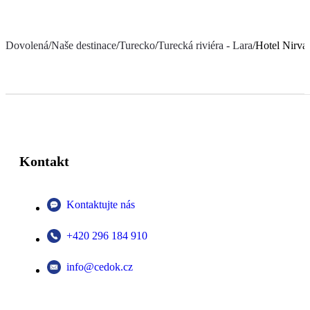
Dovolená
/
Naše destinace
/
Turecko
/
Turecká riviéra - Lara
/
Hotel Nirva
Kontakt
Kontaktujte nás
+420 296 184 910
info@cedok.cz