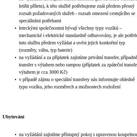
letišti příletu), k této službě potřebujeme znát předem přesný
rozsah požadovaných služeb - rozsah omezení cestujícího se
speciálními potřebami
•
leteckými společnostmi bývají všechny typy vozíků –
mechanické i elektrické standardně odbavovány, je ale potře
tuto službu předem vyžádat a uvést jejich konkrétní typ
(rozměry, váhu, typ baterie)
•
na vyžádání a za příplatek zajistíme privátní transfer, případn
transfer s výtahem nebo rampou (příplatek za zpáteční transfe
výtahem je cca 3000 Kč)
•
v případě zájmu o speciální transfery nás informujte ohledně
typu vozíku, jeho rozměrech a možnostech rozložení
Ubytování
•
na vyžádání zajistíme přístupný pokoj s upravenou koupelno