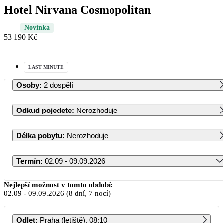
Hotel Nirvana Cosmopolitan
Novinka
53 190 Kč
LAST MINUTE
Osoby
:
2 dospělí
Odkud pojedete
:
Nerozhoduje
Délka pobytu
:
Nerozhoduje
Termín
:
02.09 - 09.09.2026
Září 2026
Nejlepší možnost v tomto období:
02.09
-
09.09.2026
(8 dní, 7 nocí)
PO
ÚT
ST
ČT
PÁ
SO
NE
Odlet
:
Praha (letiště), 08:10