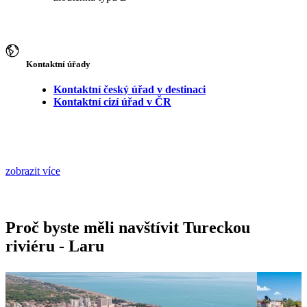
Kontaktní úřady
Kontaktní český úřad v destinaci
Kontaktní cizí úřad v ČR
zobrazit více
Proč byste měli navštívit Tureckou
riviéru - Laru