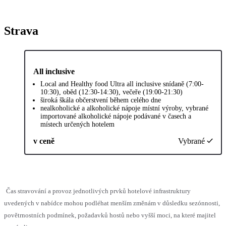
Strava
All inclusive
Local and Healthy food Ultra all inclusive snídaně (7:00-
10:30), oběd (12:30-14:30), večeře (19:00-21:30)
široká škála občerstvení během celého dne
nealkoholické a alkoholické nápoje místní výroby, vybrané
importované alkoholické nápoje podávané v časech a
místech určených hotelem
v ceně
Vybrané
Čas stravování a provoz jednotlivých prvků hotelové infrastruktury
uvedených v nabídce mohou podléhat menším změnám v důsledku sezónnosti,
povětrnostních podmínek, požadavků hostů nebo vyšší moci, na které majitel