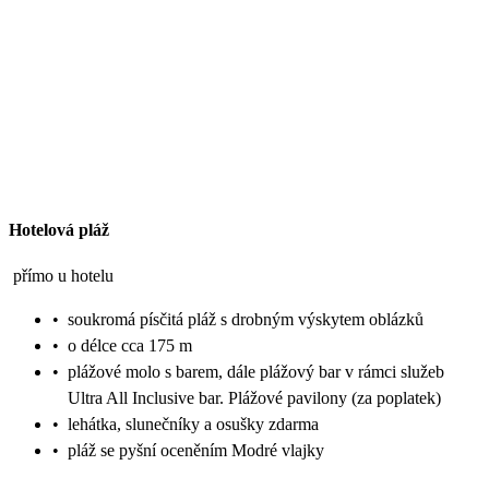
Hotelová pláž
přímo u hotelu
•
soukromá písčitá pláž s drobným výskytem oblázků
•
o délce cca 175 m
•
plážové molo s barem, dále plážový bar v rámci služeb
Ultra All Inclusive bar. Plážové pavilony (za poplatek)
•
lehátka, slunečníky a osušky zdarma
•
pláž se pyšní oceněním Modré vlajky