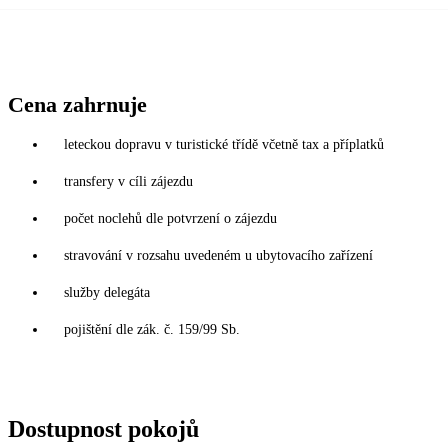
Cena zahrnuje
leteckou dopravu v turistické třídě včetně tax a příplatků
transfery v cíli zájezdu
počet noclehů dle potvrzení o zájezdu
stravování v rozsahu uvedeném u ubytovacího zařízení
služby delegáta
pojištění dle zák. č. 159/99 Sb.
Dostupnost pokojů