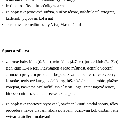
•
lehátka, osušky i slunečníky zdarma
•
za poplatek: pokojová služba, služby lékaře, hlídání dětí, fotograf,
kadeřník, půjčovna kol a aut
•
akceptované kreditní karty Visa, Master Card
Sport a zábava
•
zdarma: baby klub (0-3 let), mini klub (4-7 let), junior klub (8-12let)
teen klub 13-16 let), PlayStation a lego místnost, denní a večerní
animační program pro děti i dospělé, živá hudba, tematické večery,
karaoke, tenisové kurty, padel kurty, běžecká dráha, aerobic, plážo
volejbal, basketbalové hřiště, stolní tenis, jóga, spinningové lekce,
fitness centrum, sauna, turecké lázně, pára
•
za poplatek: sportovní vybavení, osvětlení kurtů, vodní sporty, tělo
procedury, lekce plavání, škola potápění, půjčovna kol, osobní trené
výtvarná ateliér - malování