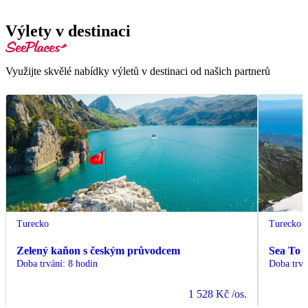
Výlety v destinaci
Využijte skvělé nabídky výletů v destinaci od našich partnerů
Turecko
Turecko
Zelený kaňon s českým průvodcem
Sea To 
Doba trvání
:
8 hodin
Doba trvá
1 528 Kč
/os.