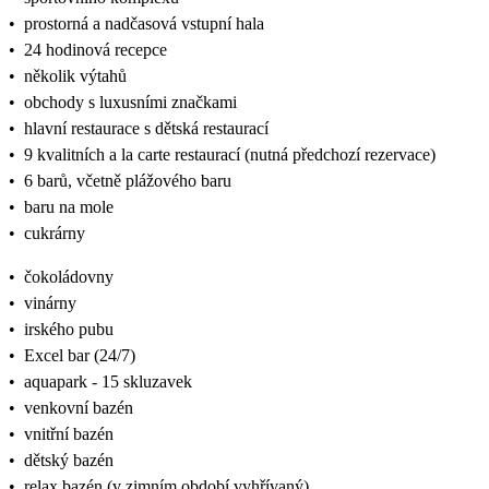
•
prostorná a nadčasová vstupní hala
•
24 hodinová recepce
•
několik výtahů
•
obchody s luxusními značkami
•
hlavní restaurace s dětská restaurací
•
9 kvalitních a la carte restaurací (nutná předchozí rezervace)
•
6 barů, včetně plážového baru
•
baru na mole
•
cukrárny
•
čokoládovny
•
vinárny
•
irského pubu
•
Excel bar (24/7)
•
aquapark - 15 skluzavek
•
venkovní bazén
•
vnitřní bazén
•
dětský bazén
•
relax bazén (v zimním období vyhřívaný)