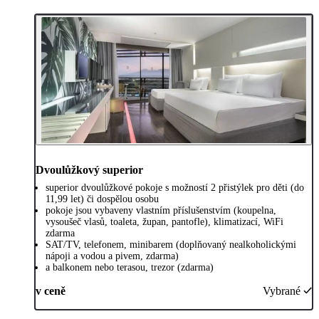
Dvoulůžkový superior
superior dvoulůžkové pokoje s možností 2 přistýlek pro děti (do
11,99 let) či dospělou osobu
pokoje jsou vybaveny vlastním příslušenstvím (koupelna,
vysoušeč vlasů, toaleta, župan, pantofle), klimatizací, WiFi
zdarma
SAT/TV, telefonem, minibarem (doplňovaný nealkoholickými
nápoji a vodou a pivem, zdarma)
a balkonem nebo terasou, trezor (zdarma)
v ceně
Vybrané