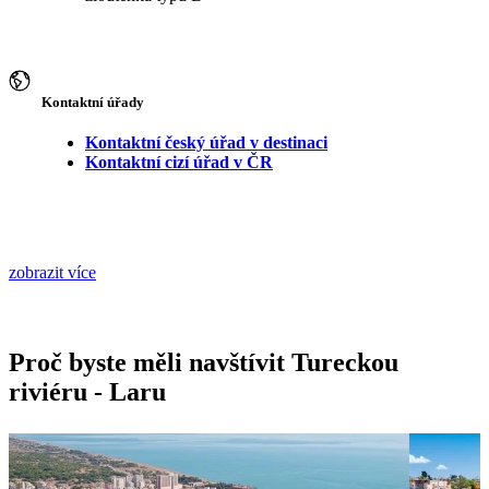
Kontaktní úřady
Kontaktní český úřad v destinaci
Kontaktní cizí úřad v ČR
zobrazit více
Proč byste měli navštívit Tureckou
riviéru - Laru