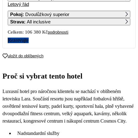
Letový řád
1
2
3
4
5
6
53 190
49 190
51 090
Pokoj
:
Dvoulůžkový superior
Strava
:
All inclusive
7
8
9
10
11
12
13
49 690
49 190
51 090
Celkem:
106 380 Kč
podrobnosti
14
15
16
17
18
19
20
Rezervujte
46 490
44 490
45 890
21
22
23
24
25
26
27
uložit do oblíbených
44 590
43 690
47 390
28
29
30
Proč si vybrat tento hotel
44 090
Luxusní hotel pro náročnou klientelu se nachází v oblíbeném
letovisku Lara. Součástí resortu jsou například fotbalová hřiště,
osvětlené tenisové kurty, padel kurty, sportovní hala, plně vybavené
dvoupodlažní fitness centrum, velký aquapark, kavárny, několik
restaurací, kongresové centrum i nákupní centrum Cosmos City.
Nadstandardní služby