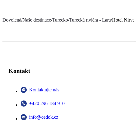
Dovolená
/
Naše destinace
/
Turecko
/
Turecká riviéra - Lara
/
Hotel Nirva
Kontakt
Kontaktujte nás
+420 296 184 910
info@cedok.cz