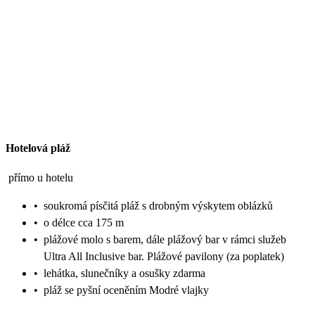
Hotelová pláž
přímo u hotelu
•
soukromá písčitá pláž s drobným výskytem oblázků
•
o délce cca 175 m
•
plážové molo s barem, dále plážový bar v rámci služeb
Ultra All Inclusive bar. Plážové pavilony (za poplatek)
•
lehátka, slunečníky a osušky zdarma
•
pláž se pyšní oceněním Modré vlajky