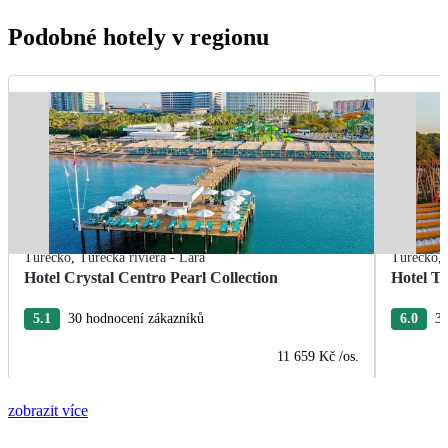
Podobné hotely v regionu
Turecko
,
Turecká riviéra - Lara
Turecko
,
Hotel Crystal Centro Pearl Collection
Hotel T
5.1
30 hodnocení zákazníků
6.0
3 
11 659 Kč
/os.
zobrazit více