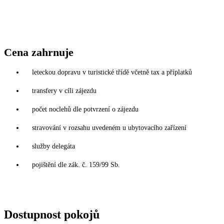
Cena zahrnuje
leteckou dopravu v turistické třídě včetně tax a příplatků
transfery v cíli zájezdu
počet noclehů dle potvrzení o zájezdu
stravování v rozsahu uvedeném u ubytovacího zařízení
služby delegáta
pojištění dle zák. č. 159/99 Sb.
Dostupnost pokojů