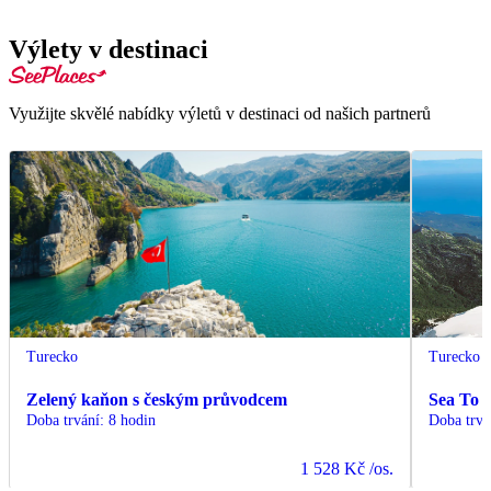
Výlety v destinaci
Využijte skvělé nabídky výletů v destinaci od našich partnerů
Turecko
Turecko
Zelený kaňon s českým průvodcem
Sea To 
Doba trvání
:
8 hodin
Doba trvá
1 528 Kč
/os.