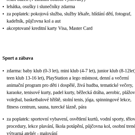
•
lehátka, osušky i slunečníky zdarma
•
za poplatek: pokojová služba, služby lékaře, hlídání dětí, fotograf,
kadeřník, půjčovna kol a aut
•
akceptované kreditní karty Visa, Master Card
Sport a zábava
•
zdarma: baby klub (0-3 let), mini klub (4-7 let), junior klub (8-12let)
teen klub 13-16 let), PlayStation a lego místnost, denní a večerní
animační program pro děti i dospělé, živá hudba, tematické večery,
karaoke, tenisové kurty, padel kurty, běžecká dráha, aerobic, plážo
volejbal, basketbalové hřiště, stolní tenis, jóga, spinningové lekce,
fitness centrum, sauna, turecké lázně, pára
•
za poplatek: sportovní vybavení, osvětlení kurtů, vodní sporty, tělo
procedury, lekce plavání, škola potápění, půjčovna kol, osobní trené
výtvarná ateliér - malování