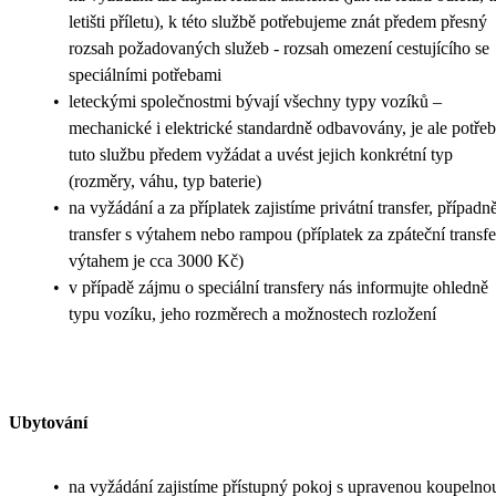
letišti příletu), k této službě potřebujeme znát předem přesný
rozsah požadovaných služeb - rozsah omezení cestujícího se
speciálními potřebami
•
leteckými společnostmi bývají všechny typy vozíků –
mechanické i elektrické standardně odbavovány, je ale potře
tuto službu předem vyžádat a uvést jejich konkrétní typ
(rozměry, váhu, typ baterie)
•
na vyžádání a za příplatek zajistíme privátní transfer, případn
transfer s výtahem nebo rampou (příplatek za zpáteční transfe
výtahem je cca 3000 Kč)
•
v případě zájmu o speciální transfery nás informujte ohledně
typu vozíku, jeho rozměrech a možnostech rozložení
Ubytování
•
na vyžádání zajistíme přístupný pokoj s upravenou koupelno