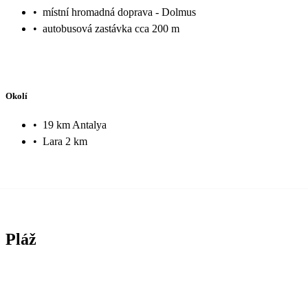
•
místní hromadná doprava - Dolmus
•
autobusová zastávka cca 200 m
Okolí
•
19 km Antalya
•
Lara 2 km
Pláž