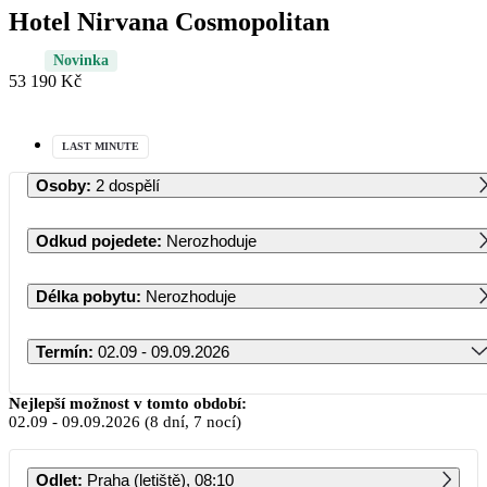
Hotel Nirvana Cosmopolitan
Novinka
53 190 Kč
LAST MINUTE
Osoby
:
2 dospělí
Odkud pojedete
:
Nerozhoduje
Délka pobytu
:
Nerozhoduje
Termín
:
02.09 - 09.09.2026
Září 2026
Nejlepší možnost v tomto období:
02.09
-
09.09.2026
(8 dní, 7 nocí)
PO
ÚT
ST
ČT
PÁ
SO
NE
Odlet
:
Praha (letiště), 08:10