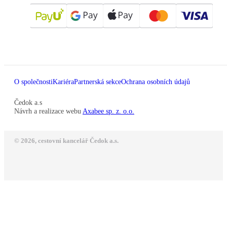
O společnosti
Kariéra
Partnerská sekce
Ochrana osobních údajů
Čedok a.s
Návrh a realizace webu
Axabee sp. z. o.o.
© 2026, cestovní kancelář Čedok a.s.