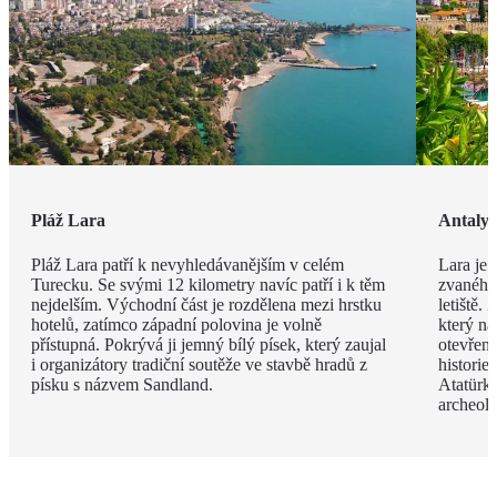
Pláž Lara
Antaly
Pláž Lara patří k nevyhledávanějším v celém
Lara je 
Turecku. Se svými 12 kilometry navíc patří i k těm
zvaného 
nejdelším. Východní část je rozdělena mezi hrstku
letiště.
hotelů, zatímco západní polovina je volně
který na
přístupná. Pokrývá ji jemný bílý písek, který zaujal
otevřen
i organizátory tradiční soutěže ve stavbě hradů z
histori
písku s názvem Sandland.
Atatürk
archeol