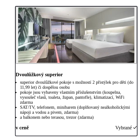
Dvoulůžkový superior
superior dvoulůžkové pokoje s možností 2 přistýlek pro děti (do
11,99 let) či dospělou osobu
pokoje jsou vybaveny vlastním příslušenstvím (koupelna,
vysoušeč vlasů, toaleta, župan, pantofle), klimatizací, WiFi
zdarma
SAT/TV, telefonem, minibarem (doplňovaný nealkoholickými
nápoji a vodou a pivem, zdarma)
a balkonem nebo terasou, trezor (zdarma)
v ceně
Vybrané