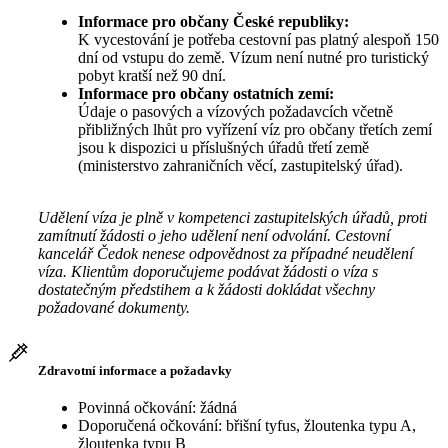
Informace pro občany České republiky:
K vycestování je potřeba cestovní pas platný alespoň 150
dní od vstupu do země. Vízum není nutné pro turistický
pobyt kratší než 90 dní.
Informace pro občany ostatních zemí:
Údaje o pasových a vízových požadavcích včetně
přibližných lhůt pro vyřízení víz pro občany třetích zemí
jsou k dispozici u příslušných úřadů třetí země
(ministerstvo zahraničních věcí, zastupitelský úřad).
Udělení víza je plně v kompetenci zastupitelských úřadů, proti
zamítnutí žádosti o jeho udělení není odvolání. Cestovní
kancelář Čedok nenese odpovědnost za případné neudělení
víza. Klientům doporučujeme podávat žádosti o víza s
dostatečným předstihem a k žádosti dokládat všechny
požadované dokumenty.
Zdravotní informace a požadavky
Povinná očkování: žádná
Doporučená očkování: břišní tyfus, žloutenka typu A,
žloutenka typu B