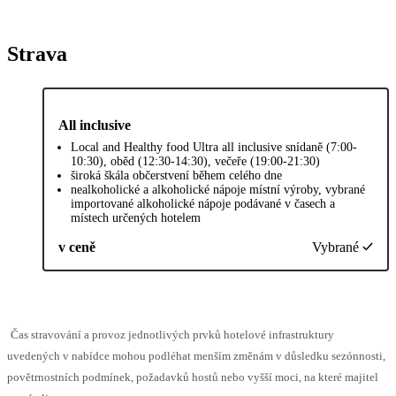
Strava
All inclusive
Local and Healthy food Ultra all inclusive snídaně (7:00-
10:30), oběd (12:30-14:30), večeře (19:00-21:30)
široká škála občerstvení během celého dne
nealkoholické a alkoholické nápoje místní výroby, vybrané
importované alkoholické nápoje podávané v časech a
místech určených hotelem
v ceně
Vybrané
Čas stravování a provoz jednotlivých prvků hotelové infrastruktury
uvedených v nabídce mohou podléhat menším změnám v důsledku sezónnosti,
povětrnostních podmínek, požadavků hostů nebo vyšší moci, na které majitel