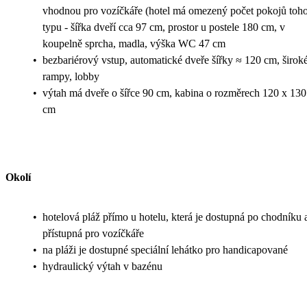
vhodnou pro vozíčkáře (hotel má omezený počet pokojů toh
typu - šířka dveří cca 97 cm, prostor u postele 180 cm, v
koupelně sprcha, madla, výška WC 47 cm
•
bezbariérový vstup, automatické dveře šířky ≈ 120 cm, širok
rampy, lobby
•
výtah má dveře o šířce 90 cm, kabina o rozměrech 120 x 130
cm
Okolí
•
hotelová pláž přímo u hotelu, která je dostupná po chodníku 
přístupná pro vozíčkáře
•
na pláži je dostupné speciální lehátko pro handicapované
•
hydraulický výtah v bazénu