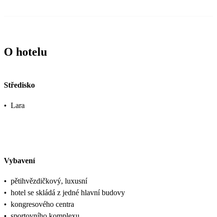
O hotelu
Středisko
•
Lara
Vybavení
•
pětihvězdičkový, luxusní
•
hotel se skládá z jedné hlavní budovy
•
kongresového centra
•
sportovního komplexu