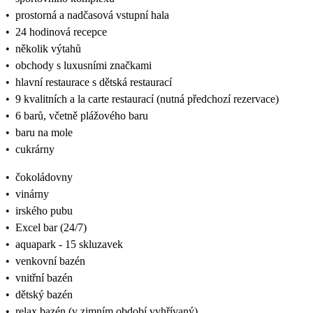
•
prostorná a nadčasová vstupní hala
•
24 hodinová recepce
•
několik výtahů
•
obchody s luxusními značkami
•
hlavní restaurace s dětská restaurací
•
9 kvalitních a la carte restaurací (nutná předchozí rezervace)
•
6 barů, včetně plážového baru
•
baru na mole
•
cukrárny
•
čokoládovny
•
vinárny
•
irského pubu
•
Excel bar (24/7)
•
aquapark - 15 skluzavek
•
venkovní bazén
•
vnitřní bazén
•
dětský bazén
•
relax bazén (v zimním období vyhřívaný)