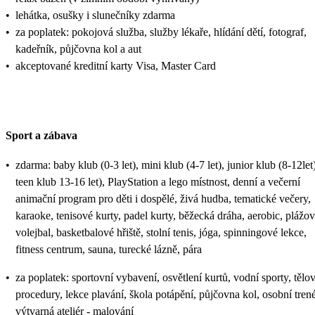
•
lehátka, osušky i slunečníky zdarma
•
za poplatek: pokojová služba, služby lékaře, hlídání dětí, fotograf,
kadeřník, půjčovna kol a aut
•
akceptované kreditní karty Visa, Master Card
Sport a zábava
•
zdarma: baby klub (0-3 let), mini klub (4-7 let), junior klub (8-12let)
teen klub 13-16 let), PlayStation a lego místnost, denní a večerní
animační program pro děti i dospělé, živá hudba, tematické večery,
karaoke, tenisové kurty, padel kurty, běžecká dráha, aerobic, plážo
volejbal, basketbalové hřiště, stolní tenis, jóga, spinningové lekce,
fitness centrum, sauna, turecké lázně, pára
•
za poplatek: sportovní vybavení, osvětlení kurtů, vodní sporty, tělo
procedury, lekce plavání, škola potápění, půjčovna kol, osobní trené
výtvarná ateliér - malování