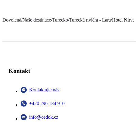
Dovolená
/
Naše destinace
/
Turecko
/
Turecká riviéra - Lara
/
Hotel Nirva
Kontakt
Kontaktujte nás
+420 296 184 910
info@cedok.cz