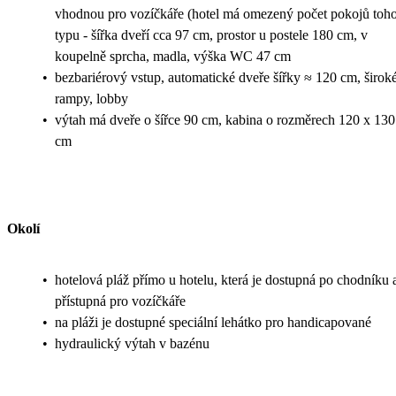
vhodnou pro vozíčkáře (hotel má omezený počet pokojů toh
typu - šířka dveří cca 97 cm, prostor u postele 180 cm, v
koupelně sprcha, madla, výška WC 47 cm
•
bezbariérový vstup, automatické dveře šířky ≈ 120 cm, širok
rampy, lobby
•
výtah má dveře o šířce 90 cm, kabina o rozměrech 120 x 130
cm
Okolí
•
hotelová pláž přímo u hotelu, která je dostupná po chodníku 
přístupná pro vozíčkáře
•
na pláži je dostupné speciální lehátko pro handicapované
•
hydraulický výtah v bazénu