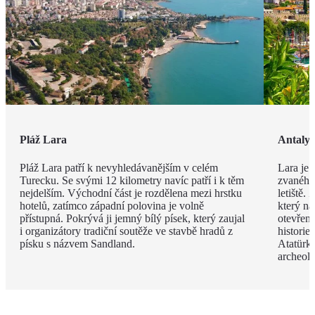
Pláž Lara
Antaly
Pláž Lara patří k nevyhledávanějším v celém
Lara je 
Turecku. Se svými 12 kilometry navíc patří i k těm
zvaného 
nejdelším. Východní část je rozdělena mezi hrstku
letiště.
hotelů, zatímco západní polovina je volně
který na
přístupná. Pokrývá ji jemný bílý písek, který zaujal
otevřen
i organizátory tradiční soutěže ve stavbě hradů z
histori
písku s názvem Sandland.
Atatürk
archeol