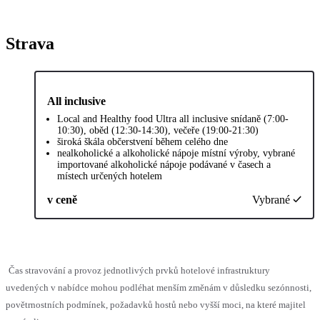
Strava
All inclusive
Local and Healthy food Ultra all inclusive snídaně (7:00-
10:30), oběd (12:30-14:30), večeře (19:00-21:30)
široká škála občerstvení během celého dne
nealkoholické a alkoholické nápoje místní výroby, vybrané
importované alkoholické nápoje podávané v časech a
místech určených hotelem
v ceně
Vybrané
Čas stravování a provoz jednotlivých prvků hotelové infrastruktury
uvedených v nabídce mohou podléhat menším změnám v důsledku sezónnosti,
povětrnostních podmínek, požadavků hostů nebo vyšší moci, na které majitel