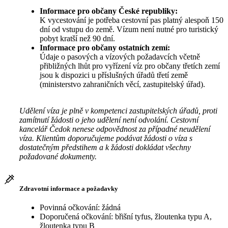
Informace pro občany České republiky:
K vycestování je potřeba cestovní pas platný alespoň 150
dní od vstupu do země. Vízum není nutné pro turistický
pobyt kratší než 90 dní.
Informace pro občany ostatních zemí:
Údaje o pasových a vízových požadavcích včetně
přibližných lhůt pro vyřízení víz pro občany třetích zemí
jsou k dispozici u příslušných úřadů třetí země
(ministerstvo zahraničních věcí, zastupitelský úřad).
Udělení víza je plně v kompetenci zastupitelských úřadů, proti
zamítnutí žádosti o jeho udělení není odvolání. Cestovní
kancelář Čedok nenese odpovědnost za případné neudělení
víza. Klientům doporučujeme podávat žádosti o víza s
dostatečným předstihem a k žádosti dokládat všechny
požadované dokumenty.
Zdravotní informace a požadavky
Povinná očkování: žádná
Doporučená očkování: břišní tyfus, žloutenka typu A,
žloutenka typu B