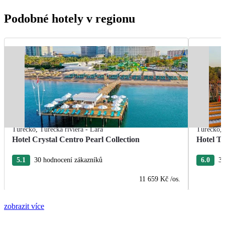
Podobné hotely v regionu
Turecko
,
Turecká riviéra - Lara
Turecko
,
Hotel Crystal Centro Pearl Collection
Hotel T
5.1
30 hodnocení zákazníků
6.0
3 
11 659 Kč
/os.
zobrazit více