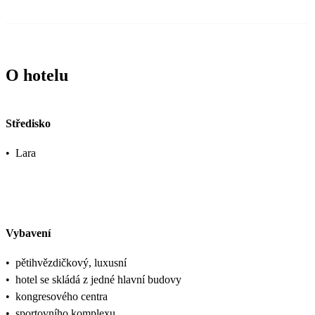
O hotelu
Středisko
•
Lara
Vybavení
•
pětihvězdičkový, luxusní
•
hotel se skládá z jedné hlavní budovy
•
kongresového centra
•
sportovního komplexu