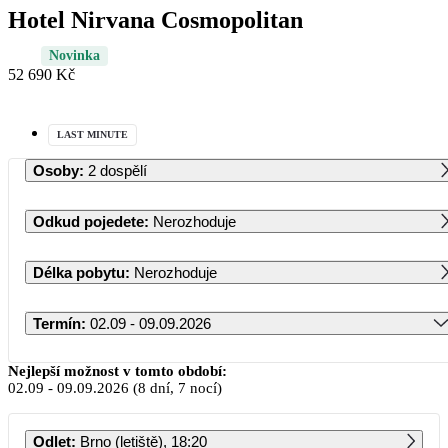
Hotel Nirvana Cosmopolitan
Novinka
52 690 Kč
LAST MINUTE
Osoby
:
2 dospělí
Odkud pojedete
:
Nerozhoduje
Délka pobytu
:
Nerozhoduje
Termín
:
02.09 - 09.09.2026
Září 2026
Nejlepší možnost v tomto období:
02.09
-
09.09.2026
(8 dní, 7 nocí)
PO
ÚT
ST
ČT
PÁ
SO
NE
Odlet
:
Brno (letiště), 18:20