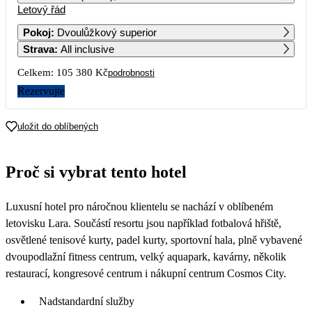
Letový řád
1
2
3
4
5
6
52 690
49 790
49 490
Pokoj
:
Dvoulůžkový superior
Strava
:
All inclusive
7
8
9
10
11
12
13
49 290
48 690
49 490
Celkem:
105 380 Kč
podrobnosti
14
15
16
17
18
19
20
Rezervujte
45 990
43 990
42 490
21
22
23
24
25
26
27
uložit do oblíbených
43 590
44 090
43 890
28
29
30
Proč si vybrat tento hotel
41 190
Luxusní hotel pro náročnou klientelu se nachází v oblíbeném
letovisku Lara. Součástí resortu jsou například fotbalová hřiště,
osvětlené tenisové kurty, padel kurty, sportovní hala, plně vybavené
dvoupodlažní fitness centrum, velký aquapark, kavárny, několik
restaurací, kongresové centrum i nákupní centrum Cosmos City.
Nadstandardní služby