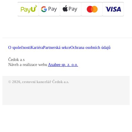
O společnosti
Kariéra
Partnerská sekce
Ochrana osobních údajů
Čedok a.s
Návrh a realizace webu
Axabee sp. z. o.o.
© 2026, cestovní kancelář Čedok a.s.