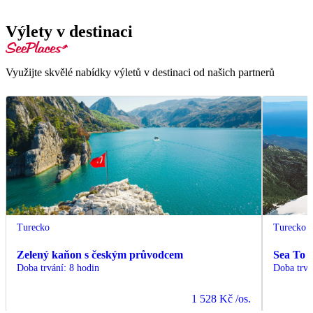
Výlety v destinaci
Využijte skvělé nabídky výletů v destinaci od našich partnerů
Turecko
Turecko
Zelený kaňon s českým průvodcem
Sea To 
Doba trvání
:
8 hodin
Doba trvá
1 528 Kč
/os.