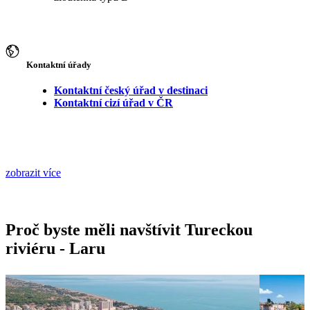
Kontaktní úřady
Kontaktní český úřad v destinaci
Kontaktní cizí úřad v ČR
zobrazit více
Proč byste měli navštívit Tureckou
riviéru - Laru