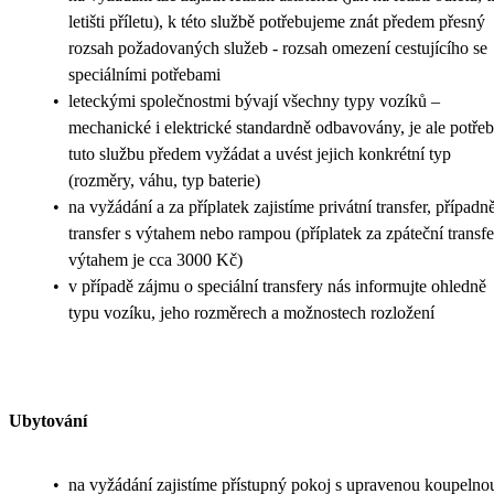
letišti příletu), k této službě potřebujeme znát předem přesný
rozsah požadovaných služeb - rozsah omezení cestujícího se
speciálními potřebami
•
leteckými společnostmi bývají všechny typy vozíků –
mechanické i elektrické standardně odbavovány, je ale potře
tuto službu předem vyžádat a uvést jejich konkrétní typ
(rozměry, váhu, typ baterie)
•
na vyžádání a za příplatek zajistíme privátní transfer, případn
transfer s výtahem nebo rampou (příplatek za zpáteční transfe
výtahem je cca 3000 Kč)
•
v případě zájmu o speciální transfery nás informujte ohledně
typu vozíku, jeho rozměrech a možnostech rozložení
Ubytování
•
na vyžádání zajistíme přístupný pokoj s upravenou koupelno