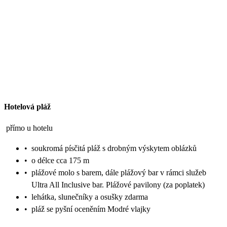
Hotelová pláž
přímo u hotelu
•
soukromá písčitá pláž s drobným výskytem oblázků
•
o délce cca 175 m
•
plážové molo s barem, dále plážový bar v rámci služeb
Ultra All Inclusive bar. Plážové pavilony (za poplatek)
•
lehátka, slunečníky a osušky zdarma
•
pláž se pyšní oceněním Modré vlajky