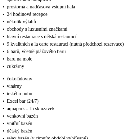
•
prostorná a nadčasová vstupní hala
•
24 hodinová recepce
•
několik výtahů
•
obchody s luxusními značkami
•
hlavní restaurace s dětská restaurací
•
9 kvalitních a la carte restaurací (nutná předchozí rezervace)
•
6 barů, včetně plážového baru
•
baru na mole
•
cukrárny
•
čokoládovny
•
vinárny
•
irského pubu
•
Excel bar (24/7)
•
aquapark - 15 skluzavek
•
venkovní bazén
•
vnitřní bazén
•
dětský bazén
•
relax bazén (v zimním období vyhřívaný)