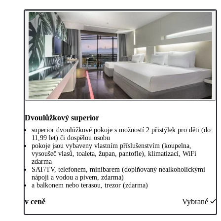
Dvoulůžkový superior
superior dvoulůžkové pokoje s možností 2 přistýlek pro děti (do
11,99 let) či dospělou osobu
pokoje jsou vybaveny vlastním příslušenstvím (koupelna,
vysoušeč vlasů, toaleta, župan, pantofle), klimatizací, WiFi
zdarma
SAT/TV, telefonem, minibarem (doplňovaný nealkoholickými
nápoji a vodou a pivem, zdarma)
a balkonem nebo terasou, trezor (zdarma)
v ceně
Vybrané