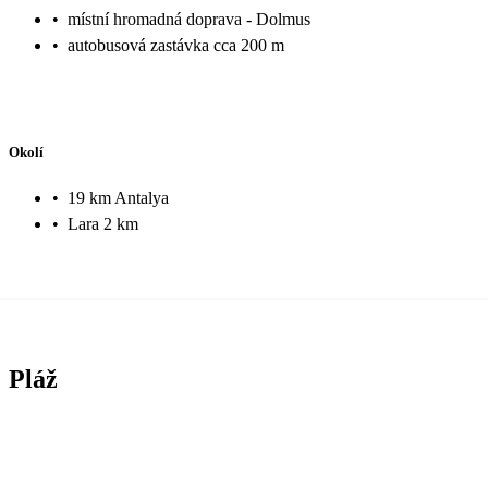
•
místní hromadná doprava - Dolmus
•
autobusová zastávka cca 200 m
Okolí
•
19 km Antalya
•
Lara 2 km
Pláž