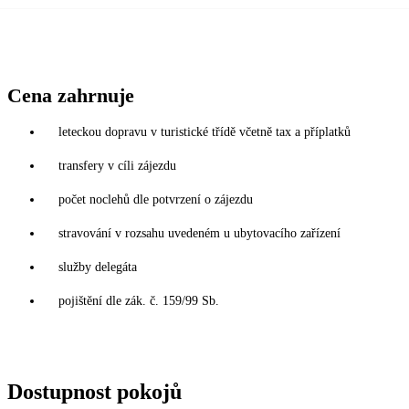
Cena zahrnuje
leteckou dopravu v turistické třídě včetně tax a příplatků
transfery v cíli zájezdu
počet noclehů dle potvrzení o zájezdu
stravování v rozsahu uvedeném u ubytovacího zařízení
služby delegáta
pojištění dle zák. č. 159/99 Sb.
Dostupnost pokojů