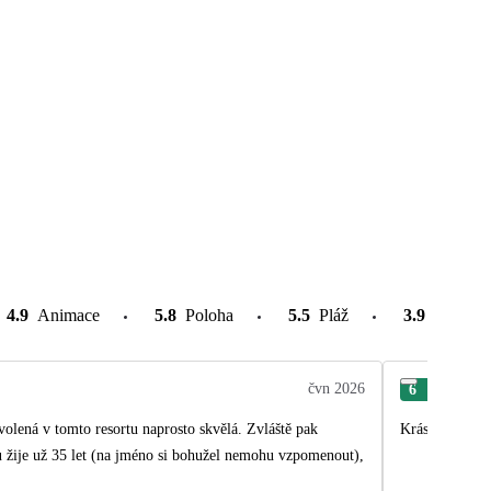
4.9
Animace
5.8
Poloha
5.5
Pláž
3.9
Atrakce
čvn 2026
6
Mar
volená v tomto resortu naprosto skvělá. Zvláště pak
Krásná dovolen
u žije už 35 let (na jméno si bohužel nemohu vzpomenout),