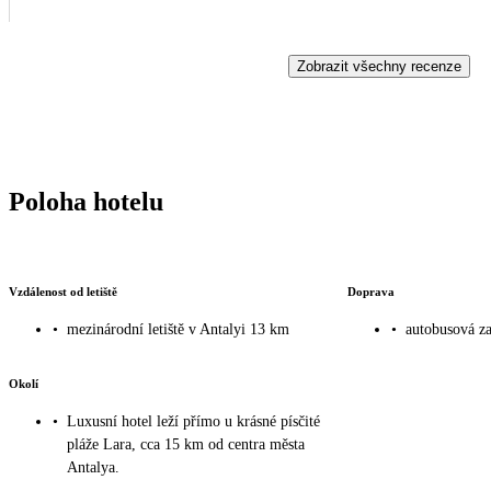
Zobrazit všechny recenze
Poloha hotelu
Vzdálenost od letiště
Doprava
•
mezinárodní letiště v Antalyi 13 km
•
autobusová z
Okolí
•
Luxusní hotel leží přímo u krásné písčité
pláže Lara, cca 15 km od centra města
Antalya.