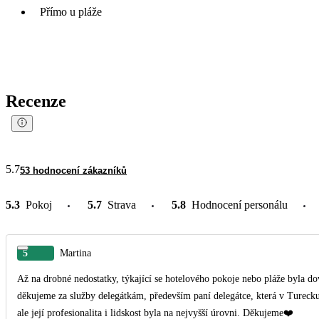
Přímo u pláže
Recenze
5.7
53 hodnocení zákazníků
5.3
Pokoj
5.7
Strava
5.8
Hodnocení personálu
5
Martina
Až na drobné nedostatky, týkající se hotelového pokoje nebo pláže byla do
děkujeme za služby delegátkám, především paní delegátce, která v Tureck
ale její profesionalita i lidskost byla na nejvyšší úrovni. Děkujeme❤️