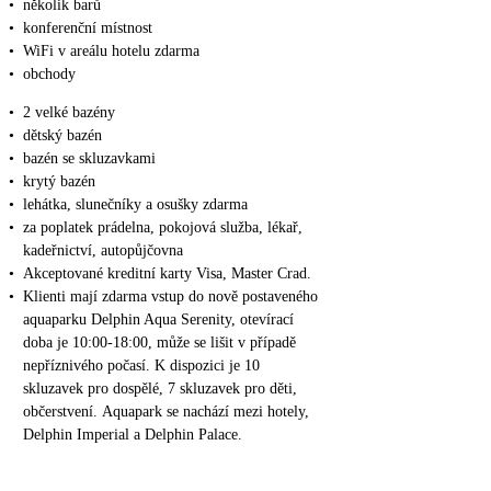
•
několik barů
•
konferenční místnost
•
WiFi v areálu hotelu zdarma
•
obchody
•
2 velké bazény
•
dětský bazén
•
bazén se skluzavkami
•
krytý bazén
•
lehátka, slunečníky a osušky zdarma
•
za poplatek prádelna, pokojová služba, lékař,
kadeřnictví, autopůjčovna
•
Akceptované kreditní karty Visa, Master Crad.
•
Klienti mají zdarma vstup do nově postaveného
aquaparku Delphin Aqua Serenity, otevírací
doba je 10:00-18:00, může se lišit v případě
nepříznivého počasí. K dispozici je 10
skluzavek pro dospělé, 7 skluzavek pro děti,
občerstvení. Aquapark se nachází mezi hotely,
Delphin Imperial a Delphin Palace.