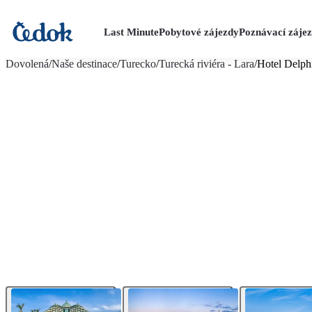
Last Minute
Pobytové zájezdy
Poznávací záje
více fotografií (18)
Dovolená
/
Naše destinace
/
Turecko
/
Turecká riviéra - Lara
/
Hotel Delph