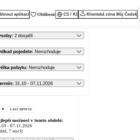
áhnout aplikaci
Oblíbené
CS / Kč
Klientská zóna Můj Čedok
Osoby
:
2 dospělí
dkud pojedete
:
Nerozhoduje
élka pobytu
:
Nerozhoduje
ermín
:
31.10 - 07.11.2026
LAST MINUTE
jlepší možnost v tomto období:
.10
-
07.11.2026
 dní, 7 nocí)