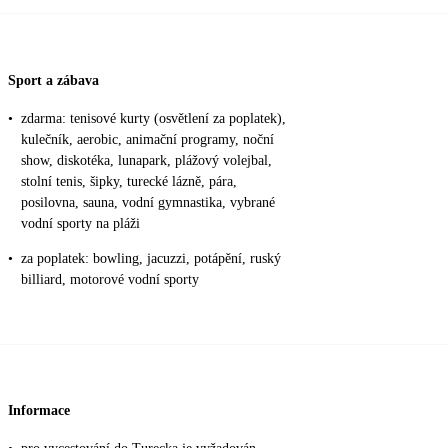
Sport a zábava
•
zdarma: tenisové kurty (osvětlení za poplatek),
kulečník, aerobic, animační programy, noční
show, diskotéka, lunapark, plážový volejbal,
stolní tenis, šipky, turecké lázně, pára,
posilovna, sauna, vodní gymnastika, vybrané
vodní sporty na pláži
•
za poplatek: bowling, jacuzzi, potápění, ruský
billiard, motorové vodní sporty
Informace