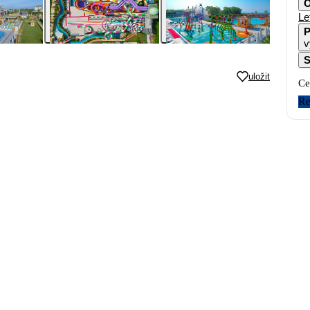
O
Le
P
v
S
uložit
Ce
Re