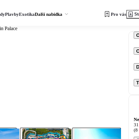
zdy
Plavby
Exotika
Další nabídka
Pro vás
St
in Palace
O
D
T
Ne
31
(8