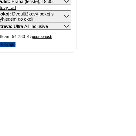
dlet
:
Praha (letiště), 18:35
tový řád
okoj
:
Dvoulůžkový pokoj s
ýhledem do okolí
trava
:
Ultra All Inclusive
lkem:
64 780 Kč
podrobnosti
zervujte