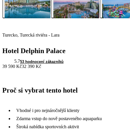
Turecko, Turecká riviéra - Lara
Hotel Delphin Palace
5.7
53 hodnocení zákazníků
39 590 Kč
32 390 Kč
Proč si vybrat tento hotel
Vhodné i pro nejnáročnější klienty
Zdarma vstup do nově postaveného aquaparku
Široká nabídka sportovních aktivit