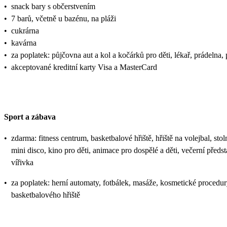
•
snack bary s občerstvením
•
7 barů, včetně u bazénu, na pláži
•
cukrárna
•
kavárna
•
za poplatek: půjčovna aut a kol a kočárků pro děti, lékař, prádelna,
•
akceptované kreditní karty Visa a MasterCard
Sport a zábava
•
zdarma: fitness centrum, basketbalové hřiště, hřiště na volejbal, stoln
mini disco, kino pro děti, animace pro dospělé a děti, večerní před
vířivka
•
za poplatek: herní automaty, fotbálek, masáže, kosmetické procedury 
basketbalového hřiště