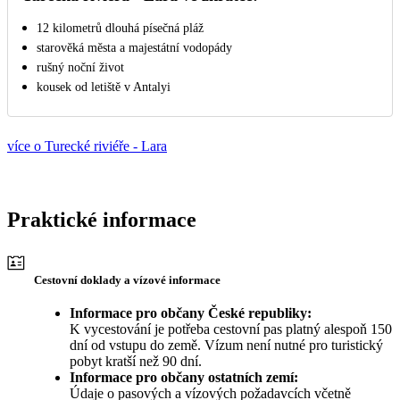
12 kilometrů dlouhá písečná pláž
starověká města a majestátní vodopády
rušný noční život
kousek od letiště v Antalyi
více o Turecké riviéře - Lara
Praktické informace
Cestovní doklady a vízové informace
Informace pro občany České republiky:
K vycestování je potřeba cestovní pas platný alespoň 150
dní od vstupu do země. Vízum není nutné pro turistický
pobyt kratší než 90 dní.
Informace pro občany ostatních zemí:
Údaje o pasových a vízových požadavcích včetně