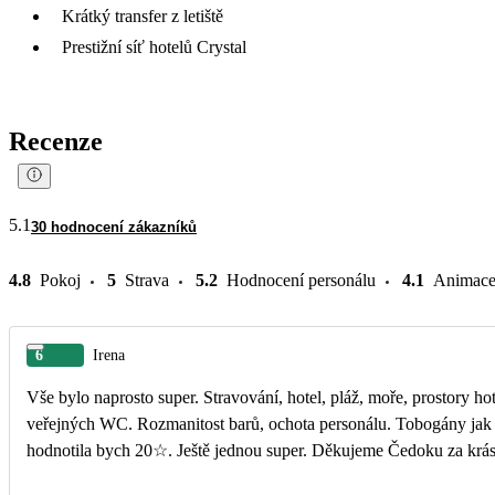
Krátký transfer z letiště
Prestižní síť hotelů Crystal
Recenze
5.1
30 hodnocení zákazníků
4.8
Pokoj
5
Strava
5.2
Hodnocení personálu
4.1
Animac
6
Irena
Vše bylo naprosto super. Stravování, hotel, pláž, moře, prostory hotelu, úklid. Čistota v celém resortu, včetně
veřejných WC. Rozmanitost barů, ochota personálu. Tobogány jak pro děti tak dospělé. 6 hvězdiček je málo,
hodnotila bych 20☆. Ještě jednou super. Děkujeme Čedoku za krá