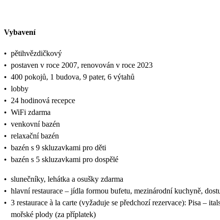
Vybavení
•
pětihvězdičkový
•
postaven v roce 2007, renovován v roce 2023
•
400 pokojů, 1 budova, 9 pater, 6 výtahů
•
lobby
•
24 hodinová recepce
•
WiFi zdarma
•
venkovní bazén
•
relaxační bazén
•
bazén s 9 skluzavkami pro děti
•
bazén s 5 skluzavkami pro dospělé
•
slunečníky, lehátka a osušky zdarma
•
hlavní restaurace – jídla formou bufetu, mezinárodní kuchyně, dost
•
3 restaurace à la carte (vyžaduje se předchozí rezervace): Pisa – i
mořské plody (za příplatek)