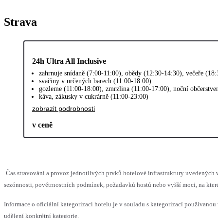
Strava
24h Ultra All Inclusive
zahrnuje snídaně (7:00-11:00), obědy (12:30-14:30), večeře (18:
svačiny v určených barech (11:00-18:00)
gozleme (11:00-18:00), zmrzlina (11:00-17:00), noční občerstve
káva, zákusky v cukrárně (11:00-23:00)
zobrazit podrobnosti
v ceně
Čas stravování a provoz jednotlivých prvků hotelové infrastruktury uvedený
sezónnosti, povětrnostních podmínek, požadavků hostů nebo vyšší moci, na které
Informace o oficiální kategorizaci hotelu je v souladu s kategorizací používanou 
udělení konkrétní kategorie.