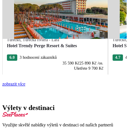
Turecko
,
Turecká riviéra - Lara
Turecko
,
Hotel Trendy Perge Resort & Suites
Hotel S
6.0
3 hodnocení zákazníků
4.7
4 
35 590 Kč
25 890 Kč
/os.
Ušetřete
9 700 Kč
zobrazit více
Výlety v destinaci
Využijte skvělé nabídky výletů v destinaci od našich partnerů