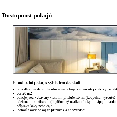
Dostupnost pokojů
Standardní pokoj s výhledem do okolí
pohodlné, moderní dvoulůžkové pokoje s možností přistýlky pro dít
cca 28 m2
pokoje jsou vybaveny vlastním příslušenstvím (koupelna, vysoušeč 
telefonem, minibarem (doplňovaný nealkoholickými nápoji a vodou,
přípravu kávy nebo čaje
jednolůžkový pokoj za příplatek a na vyžádání