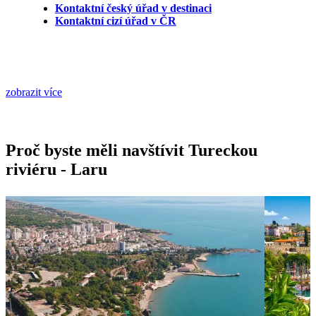
Kontaktní český úřad v destinaci
Kontaktní cizí úřad v ČR
zobrazit více
Proč byste měli navštívit Tureckou
riviéru - Laru