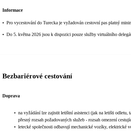
Informace
•
Pro vycestování do Turecka je vyžadován cestovní pas platný mini
•
Do 5. května 2026 jsou k dispozici pouze služby virtuálního delegá
Bezbariérové cestování
Doprava
•
na vyžádání lze zajistit letištní asistenci (jak na letišti odletu
přesný rozsah požadovaných služeb - rozsah omezení cestujíc
•
letecké společnosti odbavují mechanické vozíky, elektrické v