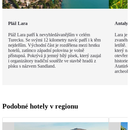
Pláž Lara
Antaly
Pláž Lara patří k nevyhledávanějším v celém
Lara je 
Turecku. Se svými 12 kilometry navíc patří i k těm
zvaného 
nejdelším. Východní část je rozdělena mezi hrstku
letiště.
hotelů, zatímco západní polovina je volně
který na
přístupná. Pokrývá ji jemný bílý písek, který zaujal
otevřen
i organizátory tradiční soutěže ve stavbě hradů z
histori
písku s názvem Sandland.
Atatürk
archeol
Podobné hotely v regionu