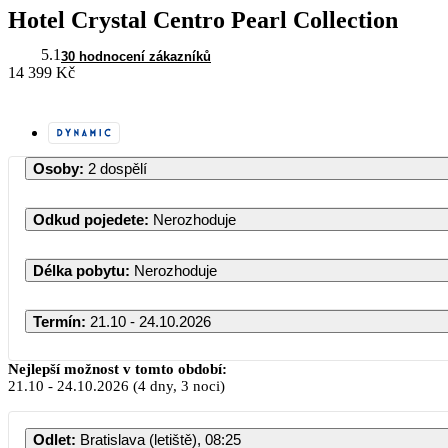
Hotel Crystal Centro Pearl Collection
5.1
30 hodnocení zákazníků
14 399 Kč
Osoby
:
2 dospělí
Odkud pojedete
:
Nerozhoduje
Délka pobytu
:
Nerozhoduje
Termín
:
21.10 - 24.10.2026
Říjen 20
Nejlepší možnost v tomto období:
21.10
-
24.10.2026
(4 dny, 3 noci)
PO
ÚT
ST
ČT
Odlet
:
Bratislava (letiště), 08:25