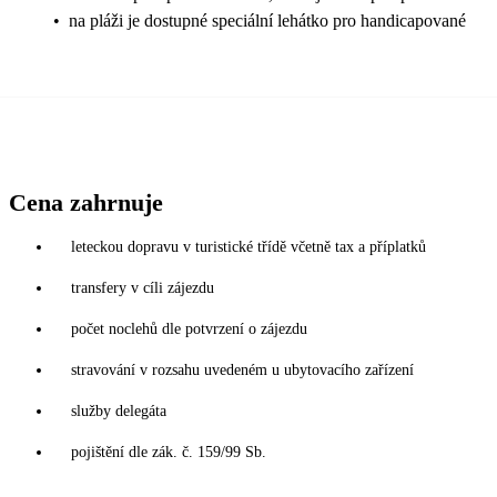
•
na pláži je dostupné speciální lehátko pro handicapované
Cena zahrnuje
leteckou dopravu v turistické třídě včetně tax a příplatků
transfery v cíli zájezdu
počet noclehů dle potvrzení o zájezdu
stravování v rozsahu uvedeném u ubytovacího zařízení
služby delegáta
pojištění dle zák. č. 159/99 Sb.