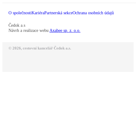
O společnosti
Kariéra
Partnerská sekce
Ochrana osobních údajů
Čedok a.s
Návrh a realizace webu
Axabee sp. z. o.o.
© 2026, cestovní kancelář Čedok a.s.