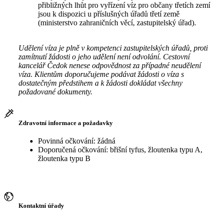
přibližných lhůt pro vyřízení víz pro občany třetích zemí
jsou k dispozici u příslušných úřadů třetí země
(ministerstvo zahraničních věcí, zastupitelský úřad).
Udělení víza je plně v kompetenci zastupitelských úřadů, proti
zamítnutí žádosti o jeho udělení není odvolání. Cestovní
kancelář Čedok nenese odpovědnost za případné neudělení
víza. Klientům doporučujeme podávat žádosti o víza s
dostatečným předstihem a k žádosti dokládat všechny
požadované dokumenty.
Zdravotní informace a požadavky
Povinná očkování: žádná
Doporučená očkování: břišní tyfus, žloutenka typu A,
žloutenka typu B
Kontaktní úřady