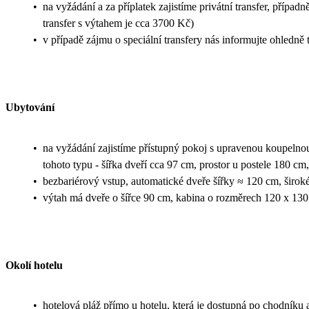
•
na vyžádání a za příplatek zajistíme privátní transfer, případ
transfer s výtahem je cca 3700 Kč)
•
v případě zájmu o speciální transfery nás informujte ohledn
Ubytování
•
na vyžádání zajistíme přístupný pokoj s upravenou koupeln
tohoto typu - šířka dveří cca 97 cm, prostor u postele 180 
•
bezbariérový vstup, automatické dveře šířky ≈ 120 cm, širok
•
výtah má dveře o šířce 90 cm, kabina o rozměrech 120 x 13
Okolí hotelu
•
hotelová pláž přímo u hotelu, která je dostupná po chodníku 