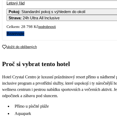
Letový řád
1
Pokoj
:
Standardní pokoj s výhledem do okolí
Strava
:
24h Ultra All Inclusive
5
6
7
8
14 529
12 249
15 349
15 249
Celkem:
28 798 Kč
podrobnosti
12
13
14
15
Rezervujte
14 249
14 739
15 349
15 809
19
20
21
22
uložit do oblíbených
14 399
15 239
14 399
14 859
26
27
28
29
Proč si vybrat tento hotel
19 679
19 679
21 489
18 299
Hotel Crystal Centro je luxusní prázdninový resort přímo u nádherné pí
inclusive program a prvotřídní služby, které uspokojí i ty náročnější h
wellness centrum i pestrou nabídku sportovních a večerních aktivit. Je 
odpočinek a zábavu pod sluncem.
Přímo u písčité pláže
Aquapark