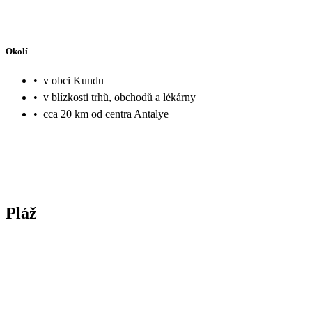
Okolí
•
v obci Kundu
•
v blízkosti trhů, obchodů a lékárny
•
cca 20 km od centra Antalye
Pláž