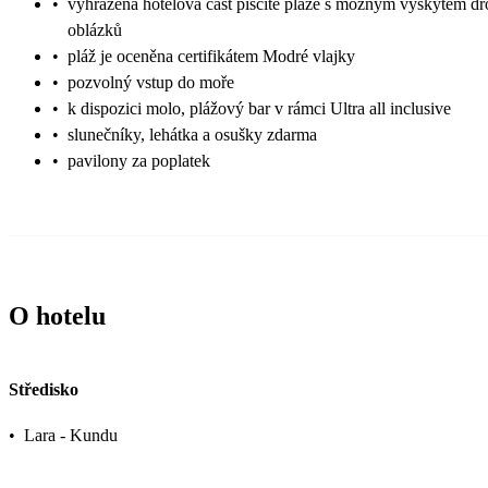
•
vyhrazená hotelová část písčité pláže s možným výskytem d
oblázků
•
pláž je oceněna certifikátem Modré vlajky
•
pozvolný vstup do moře
•
k dispozici molo, plážový bar v rámci Ultra all inclusive
•
slunečníky, lehátka a osušky zdarma
•
pavilony za poplatek
O hotelu
Středisko
•
Lara - Kundu