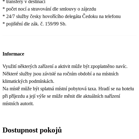
* transfery v destinaci
* počet nocí a stravování dle smlouvy o zájezdu
* 24/7 služby česky hovořícího delegáta Čedoku na telefonu
* pojištění dle zák. č. 159/99 Sb.
Informace
Využití některých zařízení a aktivit může být zpoplatněno navíc.
Některé služby jsou závislé na ročním období a na místních
klimatických podmínkách.
Na místě může být splatná místní pobytová taxa. Hradí se na hotelu
při příjezdu a její výše se může měnit dle aktuálních nařízení
místních autorit.
Dostupnost pokojů