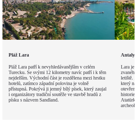
Pláž Lara
Antaly
Pláž Lara patří k nevyhledávanějším v celém
Lara je 
Turecku. Se svými 12 kilometry navíc patří i k těm
zvaného 
nejdelším. Východní část je rozdělena mezi hrstku
letiště.
hotelů, zatímco západní polovina je volně
který na
přístupná. Pokrývá ji jemný bílý písek, který zaujal
otevřen
i organizátory tradiční soutěže ve stavbě hradů z
histori
písku s názvem Sandland.
Atatürk
archeol