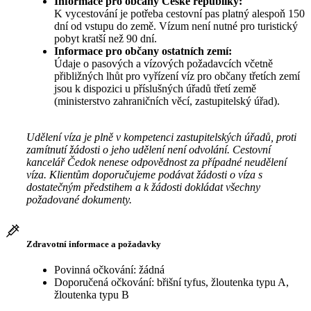
Informace pro občany České republiky:
K vycestování je potřeba cestovní pas platný alespoň 150
dní od vstupu do země. Vízum není nutné pro turistický
pobyt kratší než 90 dní.
Informace pro občany ostatních zemí:
Údaje o pasových a vízových požadavcích včetně
přibližných lhůt pro vyřízení víz pro občany třetích zemí
jsou k dispozici u příslušných úřadů třetí země
(ministerstvo zahraničních věcí, zastupitelský úřad).
Udělení víza je plně v kompetenci zastupitelských úřadů, proti
zamítnutí žádosti o jeho udělení není odvolání. Cestovní
kancelář Čedok nenese odpovědnost za případné neudělení
víza. Klientům doporučujeme podávat žádosti o víza s
dostatečným předstihem a k žádosti dokládat všechny
požadované dokumenty.
Zdravotní informace a požadavky
Povinná očkování: žádná
Doporučená očkování: břišní tyfus, žloutenka typu A,
žloutenka typu B