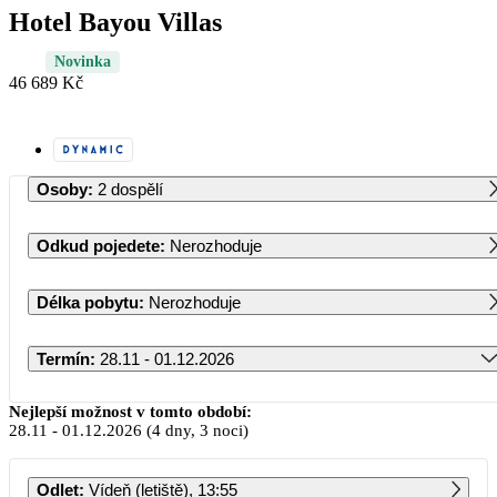
Hotel Bayou Villas
Novinka
46 689 Kč
Osoby
:
2 dospělí
Odkud pojedete
:
Nerozhoduje
Délka pobytu
:
Nerozhoduje
Termín
:
28.11 - 01.12.2026
Listopad 2026
Nejlepší možnost v tomto období:
28.11
-
01.12.2026
(4 dny, 3 noci)
PO
ÚT
ST
ČT
PÁ
SO
NE
Odlet
:
Vídeň (letiště), 13:55