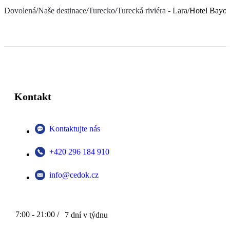
Dovolená
/
Naše destinace
/
Turecko
/
Turecká riviéra - Lara
/
Hotel Bayou
Kontakt
Kontaktujte nás
+420 296 184 910
info@cedok.cz
7:00 - 21:00 /
7 dní v týdnu