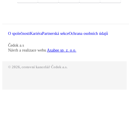
O společnosti
Kariéra
Partnerská sekce
Ochrana osobních údajů
Čedok a.s
Návrh a realizace webu
Axabee sp. z. o.o.
© 2026, cestovní kancelář Čedok a.s.