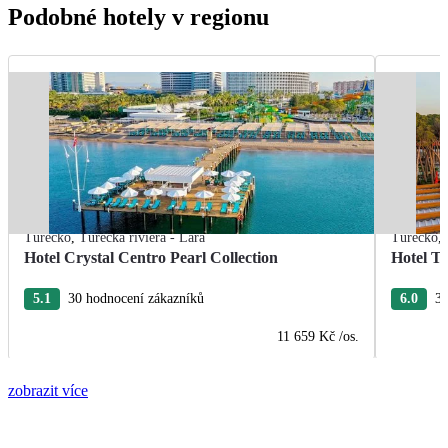
Podobné hotely v regionu
Turecko
,
Turecká riviéra - Lara
Turecko
,
Hotel Crystal Centro Pearl Collection
Hotel T
5.1
30 hodnocení zákazníků
6.0
3 
11 659 Kč
/os.
zobrazit více