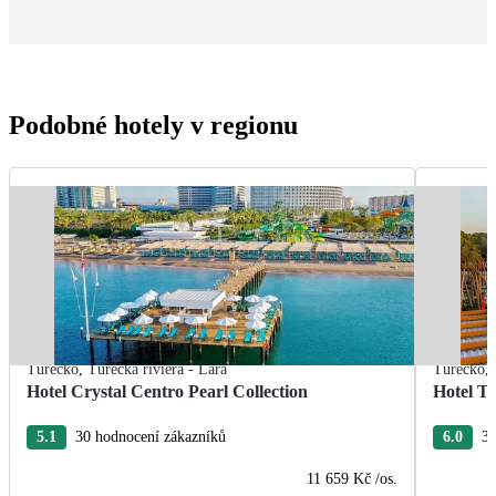
Podobné hotely v regionu
Turecko
,
Turecká riviéra - Lara
Turecko
,
Hotel Crystal Centro Pearl Collection
Hotel T
5.1
30 hodnocení zákazníků
6.0
3 
11 659 Kč
/os.