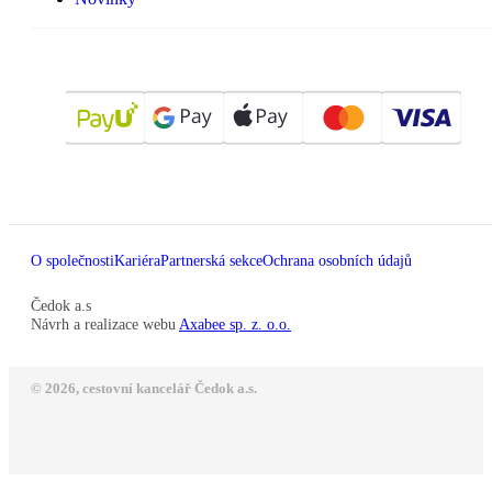
O společnosti
Kariéra
Partnerská sekce
Ochrana osobních údajů
Čedok a.s
Návrh a realizace webu
Axabee sp. z. o.o.
© 2026, cestovní kancelář Čedok a.s.