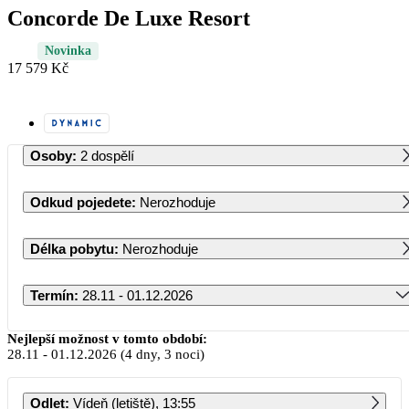
Concorde De Luxe Resort
Novinka
17 579 Kč
Osoby
:
2 dospělí
Odkud pojedete
:
Nerozhoduje
Délka pobytu
:
Nerozhoduje
Termín
:
28.11 - 01.12.2026
Listopad 2026
Nejlepší možnost v tomto období:
28.11
-
01.12.2026
(4 dny, 3 noci)
PO
ÚT
ST
ČT
PÁ
SO
NE
Odlet
:
Vídeň (letiště), 13:55