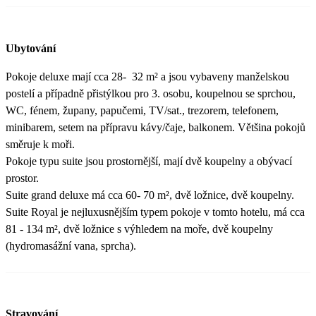
Ubytování
Pokoje deluxe mají cca 28- 32 m² a jsou vybaveny manželskou
postelí a případně přistýlkou pro 3. osobu, koupelnou se sprchou,
WC, fénem, župany, papučemi, TV/sat., trezorem, telefonem,
minibarem, setem na přípravu kávy/čaje, balkonem. Většina pokojů
směruje k moři.
Pokoje typu suite jsou prostornější, mají dvě koupelny a obývací
prostor.
Suite grand deluxe má cca 60- 70 m², dvě ložnice, dvě koupelny.
Suite Royal je nejluxusnějším typem pokoje v tomto hotelu, má cca
81 - 134 m², dvě ložnice s výhledem na moře, dvě koupelny
(hydromasážní vana, sprcha).
Stravování