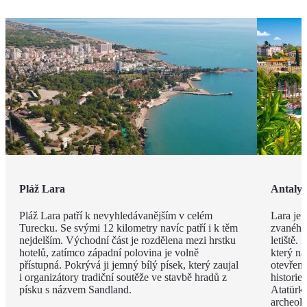
Pláž Lara
Antaly
Pláž Lara patří k nevyhledávanějším v celém
Lara je 
Turecku. Se svými 12 kilometry navíc patří i k těm
zvaného 
nejdelším. Východní část je rozdělena mezi hrstku
letiště.
hotelů, zatímco západní polovina je volně
který na
přístupná. Pokrývá ji jemný bílý písek, který zaujal
otevřen
i organizátory tradiční soutěže ve stavbě hradů z
histori
písku s názvem Sandland.
Atatürk
archeol