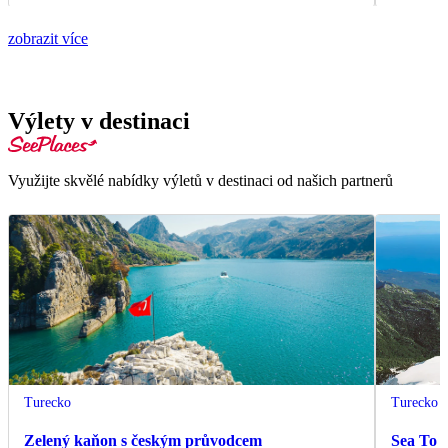
zobrazit více
Výlety v destinaci
Využijte skvělé nabídky výletů v destinaci od našich partnerů
Turecko
Turecko
Zelený kaňon s českým průvodcem
Sea To 