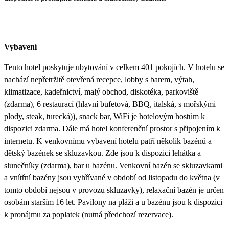
Vybavení
Tento hotel poskytuje ubytování v celkem 401 pokojích. V hotelu se
nachází nepřetržitě otevřená recepce, lobby s barem, výtah,
klimatizace, kadeřnictví, malý obchod, diskotéka, parkoviště
(zdarma), 6 restaurací (hlavní bufetová, BBQ, italská, s mořskými
plody, steak, turecká)), snack bar, WiFi je hotelovým hostům k
dispozici zdarma. Dále má hotel konferenční prostor s připojením k
internetu. K venkovnímu vybavení hotelu patří několik bazénů a
dětský bazének se skluzavkou. Zde jsou k dispozici lehátka a
slunečníky (zdarma), bar u bazénu. Venkovní bazén se skluzavkami
a vnítřní bazény jsou vyhřívané v období od listopadu do května (v
tomto období nejsou v provozu skluzavky), relaxační bazén je určen
osobám starším 16 let. Pavilony na pláži a u bazénu jsou k dispozici
k pronájmu za poplatek (nutná předchozí rezervace).