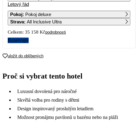
Letový řád
1
19 509
Pokoj
:
Pokoj deluxe
Strava
:
All Inclusive Ultra
2
3
4
5
6
7
8
19 069
19 649
20 799
23 549
19 789
18 349
17 919
Celkem:
35 158 Kč
podrobnosti
9
10
11
12
13
14
15
Rezervujte
17 919
17 919
18 209
22 089
18 209
18 279
17 989
16
17
18
19
20
21
22
uložit do oblíbených
17 839
21 959
22 149
24 239
17 549
18 279
23
24
25
26
27
28
29
Proč si vybrat tento hotel
17 149
24 269
21 929
21 809
17 149
17 579
30
Luxusní dovolená pro náročné
Skvělá volba pro rodiny s dětmi
Design inspirovaný proslulým letadlem
Možnost pronájmu pavilonů u bazénu nebo na pláži