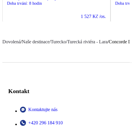
Doba trvání
:
8 hodin
Doba trvá
1 527 Kč
/os.
Dovolená
/
Naše destinace
/
Turecko
/
Turecká riviéra - Lara
/
Concorde D
Kontakt
Kontaktujte nás
+420 296 184 910