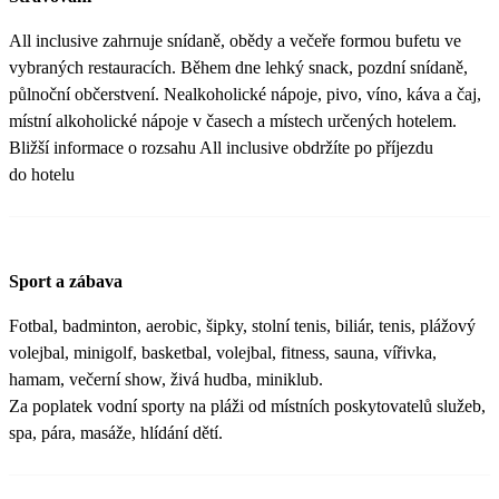
All inclusive zahrnuje snídaně, obědy a večeře formou bufetu ve
vybraných restauracích. Během dne lehký snack, pozdní snídaně,
půlnoční občerstvení. Nealkoholické nápoje, pivo, víno, káva a čaj,
místní alkoholické nápoje v časech a místech určených hotelem.
Bližší informace o rozsahu All inclusive obdržíte po příjezdu
do hotelu
Sport a zábava
Fotbal, badminton, aerobic, šipky, stolní tenis, biliár, tenis, plážový
volejbal, minigolf, basketbal, volejbal, fitness, sauna, vířivka,
hamam, večerní show, živá hudba, miniklub.
Za poplatek vodní sporty na pláži od místních poskytovatelů služeb,
spa, pára, masáže, hlídání dětí.