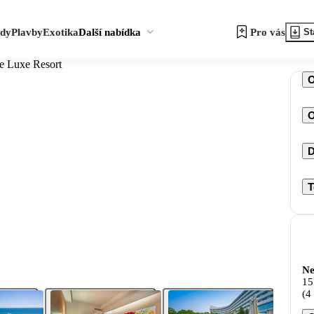
zdy
Plavby
Exotika
Další nabídka
Pro vás
St
e Luxe Resort
O
D
T
Ne
15
(4