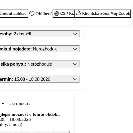
áhnout aplikaci
Oblíbené
CS / Kč
Klientská zóna Můj Čedok
Osoby
:
2 dospělí
dkud pojedete
:
Nerozhoduje
élka pobytu
:
Nerozhoduje
ermín
:
15.08 - 18.08.2026
LAST MINUTE
jlepší možnost v tomto období:
.08
-
18.08.2026
 dny, 3 noci)