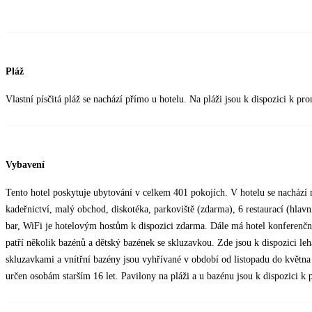
Pláž
Vlastní písčitá pláž se nachází přímo u hotelu. Na pláži jsou k dispozici k p
Vybavení
Tento hotel poskytuje ubytování v celkem 401 pokojích. V hotelu se nachází n
kadeřnictví, malý obchod, diskotéka, parkoviště (zdarma), 6 restaurací (hlavn
bar, WiFi je hotelovým hostům k dispozici zdarma. Dále má hotel konferenčn
patří několik bazénů a dětský bazének se skluzavkou. Zde jsou k dispozici le
skluzavkami a vnítřní bazény jsou vyhřívané v období od listopadu do května
určen osobám starším 16 let. Pavilony na pláži a u bazénu jsou k dispozici k