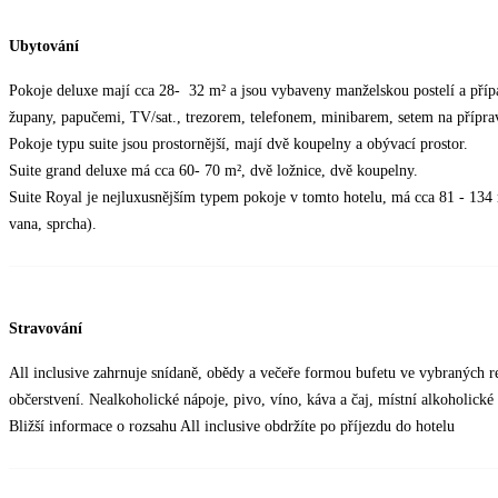
Ubytování
Pokoje deluxe mají cca 28- 32 m² a jsou vybaveny manželskou postelí a příp
župany, papučemi, TV/sat., trezorem, telefonem, minibarem, setem na přípra
Pokoje typu suite jsou prostornější, mají dvě koupelny a obývací prostor.
Suite grand deluxe má cca 60- 70 m², dvě ložnice, dvě koupelny.
Suite Royal je nejluxusnějším typem pokoje v tomto hotelu, má cca 81 - 13
vana, sprcha).
Stravování
All inclusive zahrnuje snídaně, obědy a večeře formou bufetu ve vybraných r
občerstvení. Nealkoholické nápoje, pivo, víno, káva a čaj, místní alkoholick
Bližší informace o rozsahu All inclusive obdržíte po příjezdu do hotelu