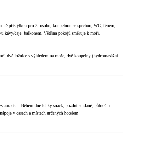
adně přistýlkou pro 3. osobu, koupelnou se sprchou, WC, fénem,
vu kávy/čaje, balkonem. Většina pokojů směruje k moři.
4 m², dvě ložnice s výhledem na moře, dvě koupelny (hydromasážní
estauracích. Během dne lehký snack, pozdní snídaně, půlnoční
é nápoje v časech a místech určených hotelem.