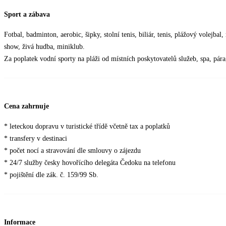
Sport a zábava
Fotbal, badminton, aerobic, šipky, stolní tenis, biliár, tenis, plážový volejbal
show, živá hudba, miniklub.
Za poplatek vodní sporty na pláži od místních poskytovatelů služeb, spa, pára,
Cena zahrnuje
* leteckou dopravu v turistické třídě včetně tax a poplatků
* transfery v destinaci
* počet nocí a stravování dle smlouvy o zájezdu
* 24/7 služby česky hovořícího delegáta Čedoku na telefonu
* pojištění dle zák. č. 159/99 Sb.
Informace