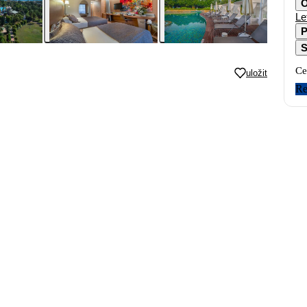
O
Le
P
S
Ce
uložit
Re