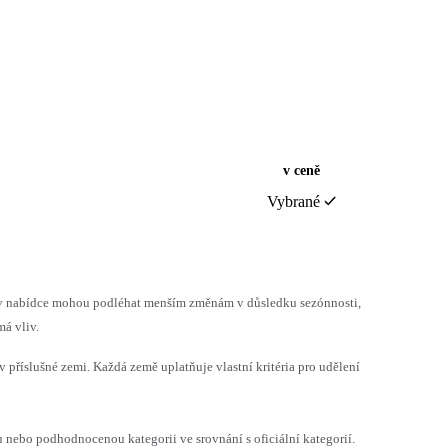
v ceně
Vybrané
h v nabídce mohou podléhat menším změnám v důsledku sezónnosti,
á vliv.
v příslušné zemi. Každá země uplatňuje vlastní kritéria pro udělení
ebo podhodnocenou kategorii ve srovnání s oficiální kategorií.