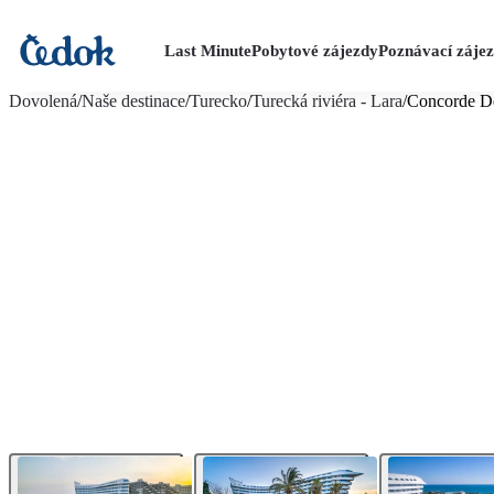
Last Minute
Pobytové zájezdy
Poznávací záje
více fotografií (19)
Dovolená
/
Naše destinace
/
Turecko
/
Turecká riviéra - Lara
/
Concorde D