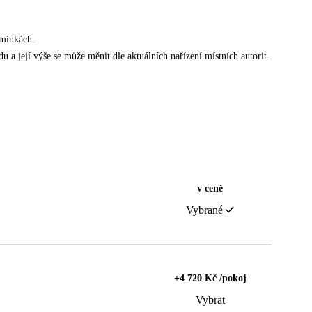
dmínkách.
u a její výše se může měnit dle aktuálních nařízení místních autorit.
v ceně
Vybrané
+4 720 Kč /pokoj
Vybrat