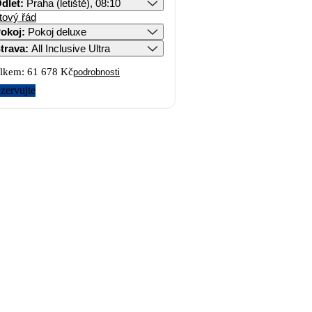
dlet
:
Praha (letiště), 08:10
tový řád
okoj
:
Pokoj deluxe
trava
:
All Inclusive Ultra
lkem:
61 678 Kč
podrobnosti
zervujte