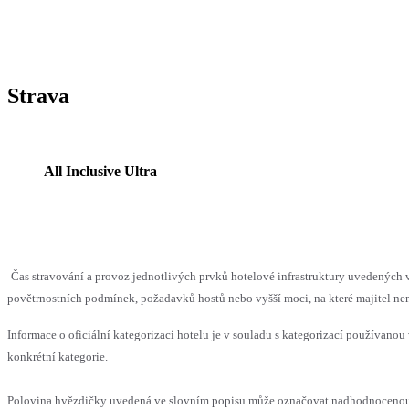
Strava
All Inclusive Ultra
Čas stravování a provoz jednotlivých prvků hotelové infrastruktury uvedenýc
povětrnostních podmínek, požadavků hostů nebo vyšší moci, na které majitel nem
Informace o oficiální kategorizaci hotelu je v souladu s kategorizací používanou 
konkrétní kategorie.
Polovina hvězdičky uvedená ve slovním popisu může označovat nadhodnocenou n