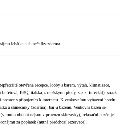
ronájmu lehátka a slunečníky zdarma.
epřetržitě otevřená recepce, lobby s barem, výtah, klimatizace,
í bufetová, BBQ, italská, s mořskými plody, steak, turecká)), snack
í prostor s připojením k internetu. K venkovnímu vybavení hotelu
hátka a slunečníky (zdarma), bar u bazénu. Venkovní bazén se
 (v tomto období nejsou v provozu skluzavky), relaxační bazén je
 pronájmu za poplatek (nutná předchozí rezervace).