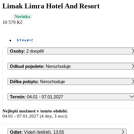
Limak Limra Hotel And Resort
Novinka
10 579 Kč
Osoby
:
2 dospělí
Odkud pojedete
:
Nerozhoduje
Délka pobytu
:
Nerozhoduje
Termín
:
04.01 - 07.01.2027
Leden 2027
Nejlepší možnost v tomto období:
04.01
-
07.01.2027
(4 dny, 3 noci)
PO
ÚT
ST
ČT
PÁ
SO
NE
Odlet
:
Vídeň (letiště), 13:55