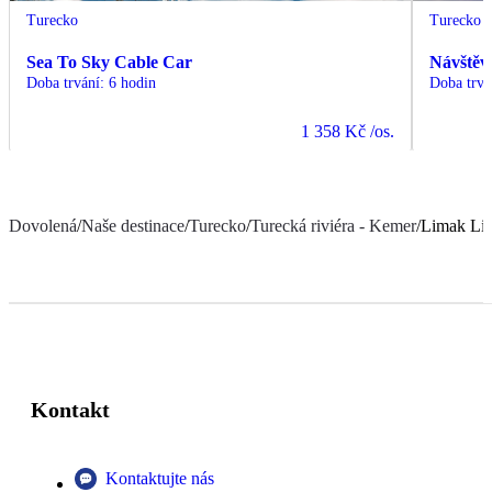
Turecko
Turecko
Sea To Sky Cable Car
Návštěv
Doba trvání
:
6 hodin
Doba trvá
1 358 Kč
/os.
Dovolená
/
Naše destinace
/
Turecko
/
Turecká riviéra - Kemer
/
Limak Lim
Kontakt
Kontaktujte nás