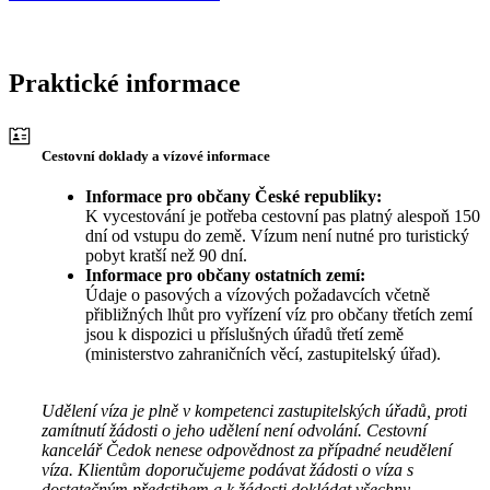
Praktické informace
Cestovní doklady a vízové informace
Informace pro občany České republiky:
K vycestování je potřeba cestovní pas platný alespoň 150
dní od vstupu do země. Vízum není nutné pro turistický
pobyt kratší než 90 dní.
Informace pro občany ostatních zemí:
Údaje o pasových a vízových požadavcích včetně
přibližných lhůt pro vyřízení víz pro občany třetích zemí
jsou k dispozici u příslušných úřadů třetí země
(ministerstvo zahraničních věcí, zastupitelský úřad).
Udělení víza je plně v kompetenci zastupitelských úřadů, proti
zamítnutí žádosti o jeho udělení není odvolání. Cestovní
kancelář Čedok nenese odpovědnost za případné neudělení
víza. Klientům doporučujeme podávat žádosti o víza s
dostatečným předstihem a k žádosti dokládat všechny