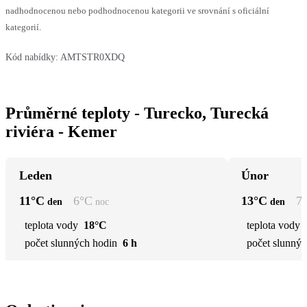
nadhodnocenou nebo podhodnocenou kategorii ve srovnání s oficiální
kategorií.
Kód nabídky:
AMTSTR0XDQ
Průměrné teploty - Turecko, Turecká
riviéra - Kemer
Leden
Únor
11
°C
6
°C
13
°C
7
den
noc
den
teplota vody
18°C
teplota vody
počet slunných hodin
6 h
počet slunnýc