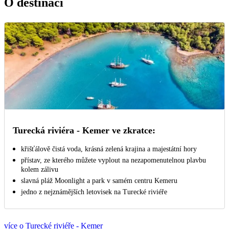
O destinaci
Turecká riviéra - Kemer ve zkratce:
křišťálově čistá voda, krásná zelená krajina a majestátní hory
přístav, ze kterého můžete vyplout na nezapomenutelnou plavbu
kolem zálivu
slavná pláž Moonlight a park v samém centru Kemeru
jedno z nejznámějších letovisek na Turecké riviéře
více o Turecké riviéře - Kemer