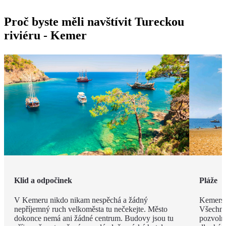
Proč byste měli navštívit Tureckou
riviéru - Kemer
Klid a odpočinek
Pláže
V Kemeru nikdo nikam nespěchá a žádný
Kemerské
nepříjemný ruch velkoměsta tu nečekejte. Město
Všechny
dokonce nemá ani žádné centrum. Budovy jsou tu
pozvoln