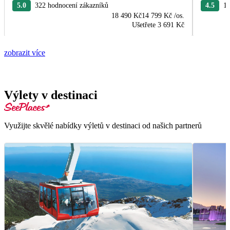
5.0
322 hodnocení zákazníků
4.5
19
18 490 Kč
14 799 Kč
/os.
Ušetřete
3 691 Kč
zobrazit více
Výlety v destinaci
Využijte skvělé nabídky výletů v destinaci od našich partnerů