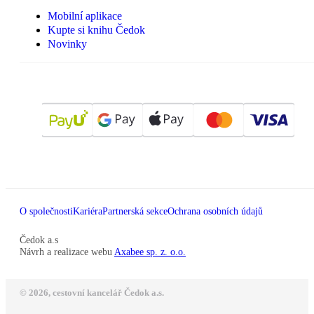
Mobilní aplikace
Kupte si knihu Čedok
Novinky
O společnosti
Kariéra
Partnerská sekce
Ochrana osobních údajů
Čedok a.s
Návrh a realizace webu
Axabee sp. z. o.o.
© 2026, cestovní kancelář Čedok a.s.