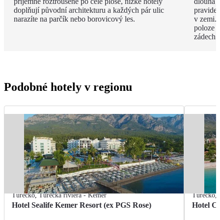
příjemně roztroušené po celé ploše, nízké hotely
dlouhá 
doplňují původní architekturu a každých pár ulic
pravide
narazíte na parčík nebo borovicový les.
v zemi. 
poloze 
zádech.
Podobné hotely v regionu
Turecko
,
Turecká riviéra - Kemer
Turecko
,
Hotel Sealife Kemer Resort (ex PGS Rose)
Hotel C