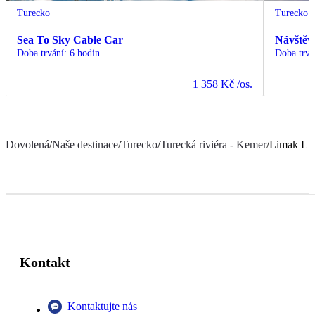
Turecko
Turecko
Sea To Sky Cable Car
Návštěv
Doba trvání
:
6 hodin
Doba trvá
1 358 Kč
/os.
Dovolená
/
Naše destinace
/
Turecko
/
Turecká riviéra - Kemer
/
Limak Lim
Kontakt
Kontaktujte nás