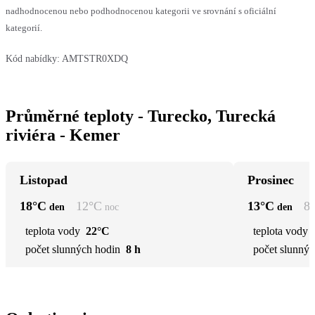
nadhodnocenou nebo podhodnocenou kategorii ve srovnání s oficiální
kategorií.
Kód nabídky:
AMTSTR0XDQ
Průměrné teploty - Turecko, Turecká
riviéra - Kemer
Listopad
Prosinec
18
°C
12
°C
13
°C
8
den
noc
den
teplota vody
22°C
teplota vody
počet slunných hodin
8 h
počet slunnýc