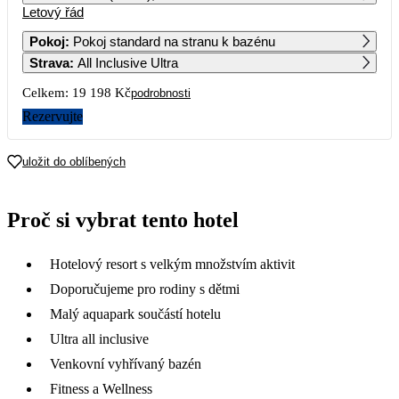
Letový řád
1
12 309
Pokoj
:
Pokoj standard na stranu k bazénu
Strava
:
All Inclusive Ultra
2
3
4
5
6
7
8
11 879
12 449
13 599
Celkem:
19 198 Kč
podrobnosti
9
10
11
12
13
14
15
Rezervujte
16
17
18
19
20
21
22
uložit do oblíbených
10 119
23
24
25
26
27
28
29
Proč si vybrat tento hotel
9 179
12 549
11 299
13 789
9 179
9 599
9 179
30
Hotelový resort s velkým množstvím aktivit
8 469
Doporučujeme pro rodiny s dětmi
Malý aquapark součástí hotelu
Ultra all inclusive
Venkovní vyhřívaný bazén
Fitness a Wellness