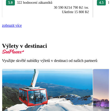
5.0
322 hodnocení zákazníků
4.5
19
30 590 Kč
14 790 Kč
/os.
Ušetřete
15 800 Kč
zobrazit více
Výlety v destinaci
Využijte skvělé nabídky výletů v destinaci od našich partnerů