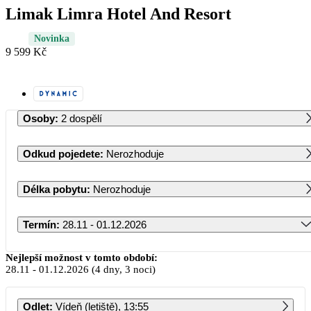
Limak Limra Hotel And Resort
Novinka
9 599 Kč
Osoby
:
2 dospělí
Odkud pojedete
:
Nerozhoduje
Délka pobytu
:
Nerozhoduje
Termín
:
28.11 - 01.12.2026
Listopad 2026
Nejlepší možnost v tomto období:
28.11
-
01.12.2026
(4 dny, 3 noci)
PO
ÚT
ST
ČT
PÁ
SO
NE
Odlet
:
Vídeň (letiště), 13:55