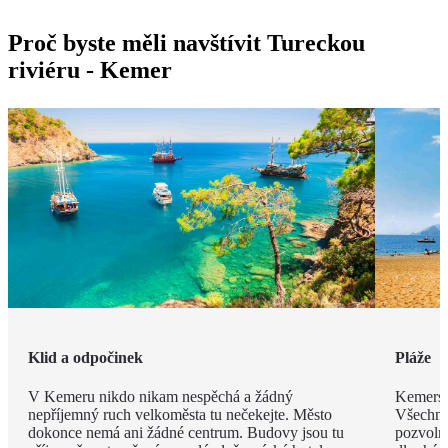
Proč byste měli navštívit Tureckou
riviéru - Kemer
Klid a odpočinek
Pláže
V Kemeru nikdo nikam nespěchá a žádný
Kemerské
nepříjemný ruch velkoměsta tu nečekejte. Město
Všechny
dokonce nemá ani žádné centrum. Budovy jsou tu
pozvoln