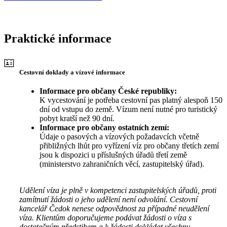
Praktické informace
Cestovní doklady a vízové informace
Informace pro občany České republiky:
K vycestování je potřeba cestovní pas platný alespoň 150
dní od vstupu do země. Vízum není nutné pro turistický
pobyt kratší než 90 dní.
Informace pro občany ostatních zemí:
Údaje o pasových a vízových požadavcích včetně
přibližných lhůt pro vyřízení víz pro občany třetích zemí
jsou k dispozici u příslušných úřadů třetí země
(ministerstvo zahraničních věcí, zastupitelský úřad).
Udělení víza je plně v kompetenci zastupitelských úřadů, proti
zamítnutí žádosti o jeho udělení není odvolání. Cestovní
kancelář Čedok nenese odpovědnost za případné neudělení
víza. Klientům doporučujeme podávat žádosti o víza s
dostatečným předstihem a k žádosti dokládat všechny