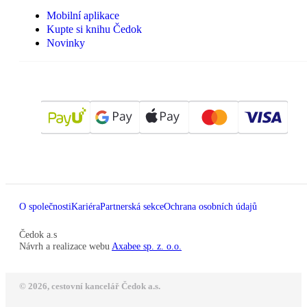
Mobilní aplikace
Kupte si knihu Čedok
Novinky
O společnosti
Kariéra
Partnerská sekce
Ochrana osobních údajů
Čedok a.s
Návrh a realizace webu
Axabee sp. z. o.o.
© 2026, cestovní kancelář Čedok a.s.