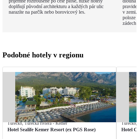
příjemně roztroušené po celé ploše, nízké hotely
dlouhá 
doplňují původní architekturu a každých pár ulic
pravide
narazíte na parčík nebo borovicový les.
v zemi. 
poloze 
zádech.
Podobné hotely v regionu
Turecko
,
Turecká riviéra - Kemer
Turecko
,
Hotel Sealife Kemer Resort (ex PGS Rose)
Hotel C