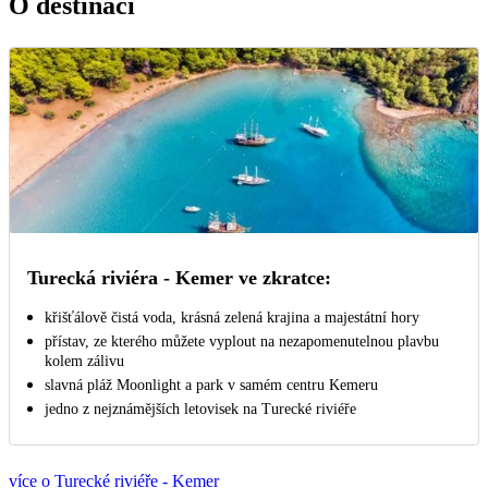
O destinaci
Turecká riviéra - Kemer ve zkratce:
křišťálově čistá voda, krásná zelená krajina a majestátní hory
přístav, ze kterého můžete vyplout na nezapomenutelnou plavbu
kolem zálivu
slavná pláž Moonlight a park v samém centru Kemeru
jedno z nejznámějších letovisek na Turecké riviéře
více o Turecké riviéře - Kemer