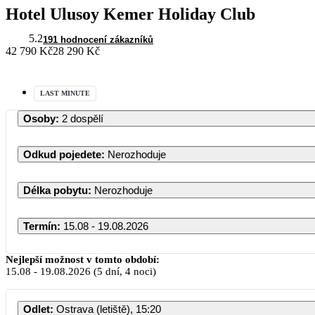
Hotel Ulusoy Kemer Holiday Club
5.2
191 hodnocení zákazníků
42 790 Kč
28 290 Kč
LAST MINUTE
Osoby
:
2 dospělí
Odkud pojedete
:
Nerozhoduje
Délka pobytu
:
Nerozhoduje
Termín
:
15.08 - 19.08.2026
Nejlepší možnost v tomto období:
15.08
-
19.08.2026
(5 dní, 4 noci)
Odlet
:
Ostrava (letiště), 15:20