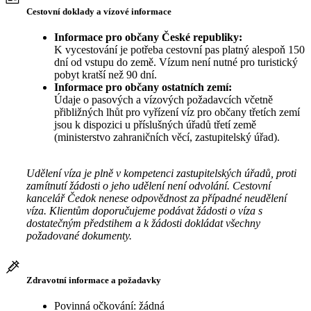
Cestovní doklady a vízové informace
Informace pro občany České republiky:
K vycestování je potřeba cestovní pas platný alespoň 150
dní od vstupu do země. Vízum není nutné pro turistický
pobyt kratší než 90 dní.
Informace pro občany ostatních zemí:
Údaje o pasových a vízových požadavcích včetně
přibližných lhůt pro vyřízení víz pro občany třetích zemí
jsou k dispozici u příslušných úřadů třetí země
(ministerstvo zahraničních věcí, zastupitelský úřad).
Udělení víza je plně v kompetenci zastupitelských úřadů, proti
zamítnutí žádosti o jeho udělení není odvolání. Cestovní
kancelář Čedok nenese odpovědnost za případné neudělení
víza. Klientům doporučujeme podávat žádosti o víza s
dostatečným předstihem a k žádosti dokládat všechny
požadované dokumenty.
Zdravotní informace a požadavky
Povinná očkování: žádná