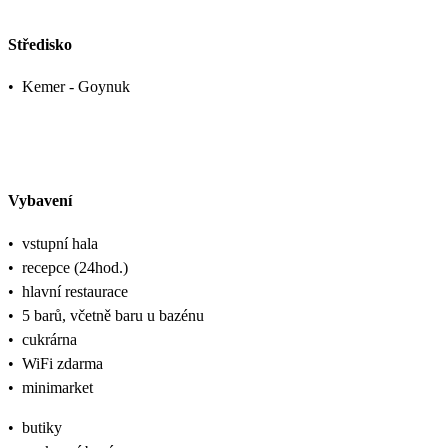
Středisko
•
Kemer - Goynuk
Vybavení
•
vstupní hala
•
recepce (24hod.)
•
hlavní restaurace
•
5 barů, včetně baru u bazénu
•
cukrárna
•
WiFi zdarma
•
minimarket
•
butiky