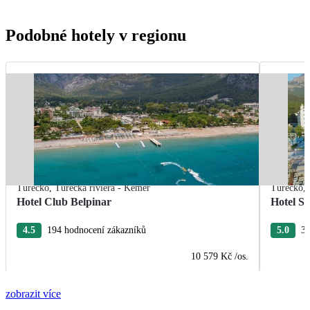
Podobné hotely v regionu
Turecko
,
Turecká riviéra - Kemer
Turecko
,
Hotel Club Belpinar
Hotel Se
4.5
194 hodnocení zákazníků
5.0
31
10 579 Kč
/os.
zobrazit více