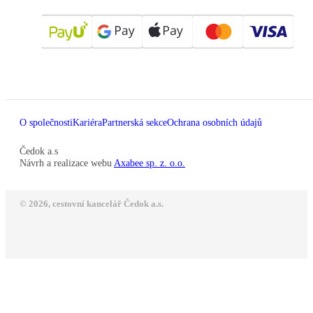
O společnosti
Kariéra
Partnerská sekce
Ochrana osobních údajů
Čedok a.s
Návrh a realizace webu
Axabee sp. z. o.o.
© 2026, cestovní kancelář Čedok a.s.