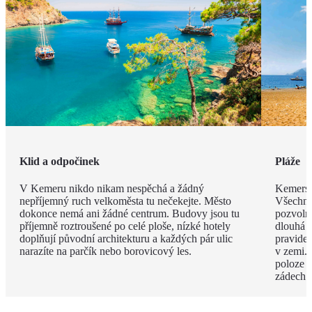
Klid a odpočinek
Pláže
V Kemeru nikdo nikam nespěchá a žádný
Kemerské
nepříjemný ruch velkoměsta tu nečekejte. Město
Všechny
dokonce nemá ani žádné centrum. Budovy jsou tu
pozvoln
příjemně roztroušené po celé ploše, nízké hotely
dlouhá 
doplňují původní architekturu a každých pár ulic
pravide
narazíte na parčík nebo borovicový les.
v zemi. 
poloze 
zádech.