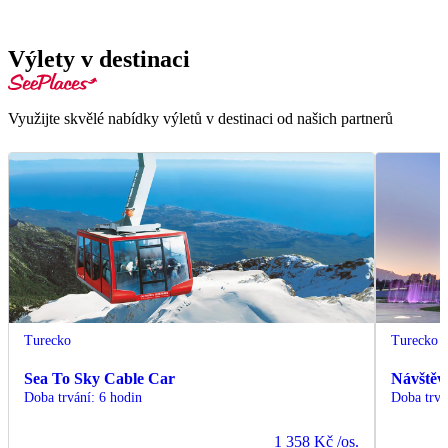
Výlety v destinaci
Využijte skvělé nabídky výletů v destinaci od našich partnerů
Turecko
Turecko
Sea To Sky Cable Car
Návštěv
Doba trvání
:
6 hodin
Doba trvá
1 358 Kč
/os.