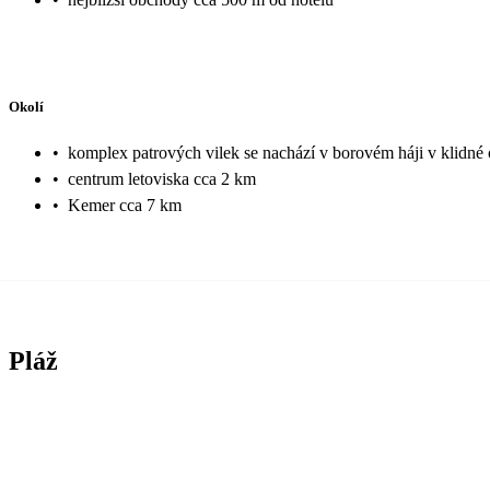
Okolí
•
komplex patrových vilek se nachází v borovém háji v klidné
•
centrum letoviska cca 2 km
•
Kemer cca 7 km
Pláž