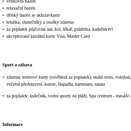
•
venkovní bazén
•
relaxační bazén
•
dětský bazén se skluzavkami
•
lehátka, slunečníky a osušky zdarma
•
za poplatek půjčovna aut, kol, lékař, prádelna, kadeřnictví
•
akceptované kreditní karty Visa, Master Card
Sport a zábava
•
zdarma: tenisové kurty (osvětlení za poplatek), stolní tenis, volejbal
večerní představení, kanoe, šlapadla, hammam, sauna
•
za poplatek: kulečník, vodní sporty na pláži, Spa centrum - masáže
Informace