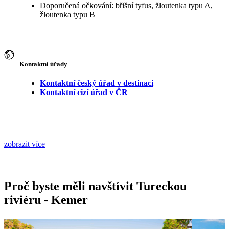
Doporučená očkování: břišní tyfus, žloutenka typu A,
žloutenka typu B
Kontaktní úřady
Kontaktní český úřad v destinaci
Kontaktní cizí úřad v ČR
zobrazit více
Proč byste měli navštívit Tureckou
riviéru - Kemer