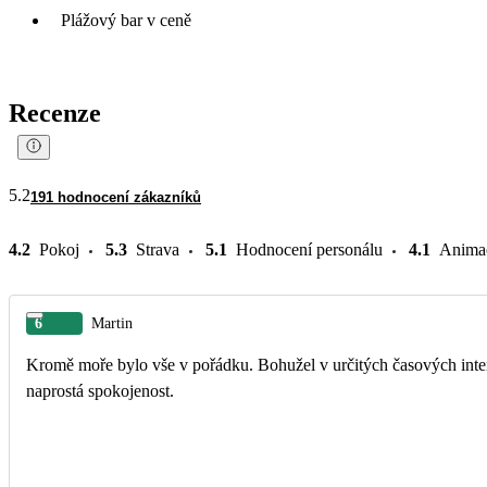
Plážový bar v ceně
Recenze
5.2
191 hodnocení zákazníků
4.2
Pokoj
5.3
Strava
5.1
Hodnocení personálu
4.1
Anima
6
Martin
Kromě moře bylo vše v pořádku. Bohužel v určitých časových inter
naprostá spokojenost.