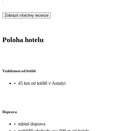
Zobrazit všechny recenze
Poloha hotelu
Vzdálenost od letiště
•
45 km od letiště v Antalyi
Doprava
•
místní doprava
•
nejbližší obchody cca 500 m od hotelu