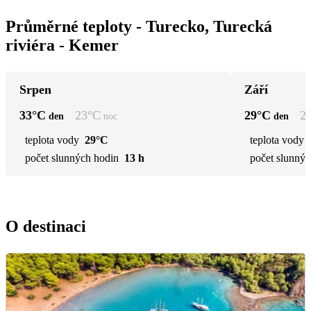
Průměrné teploty - Turecko, Turecká
riviéra - Kemer
Srpen
Září
33
°C
23
°C
29
°C
2
den
noc
den
teplota vody
29°C
teplota vody
počet slunných hodin
13 h
počet slunnýc
O destinaci