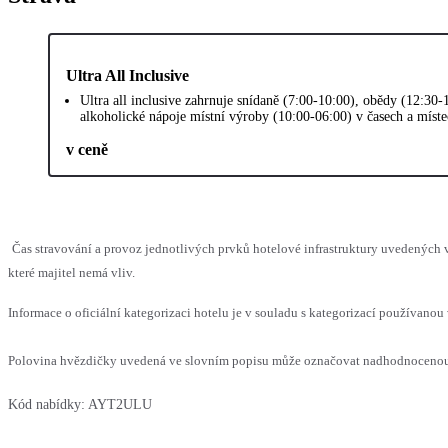
Ultra All Inclusive
Ultra all inclusive zahrnuje snídaně (7:00-10:00), obědy (12:30-
alkoholické nápoje místní výroby (10:00-06:00) v časech a míst
v ceně
Čas stravování a provoz jednotlivých prvků hotelové infrastruktury uvedenýc
které majitel nemá vliv.
Informace o oficiální kategorizaci hotelu je v souladu s kategorizací používanou 
Polovina hvězdičky uvedená ve slovním popisu může označovat nadhodnocenou n
Kód nabídky:
AYT2ULU