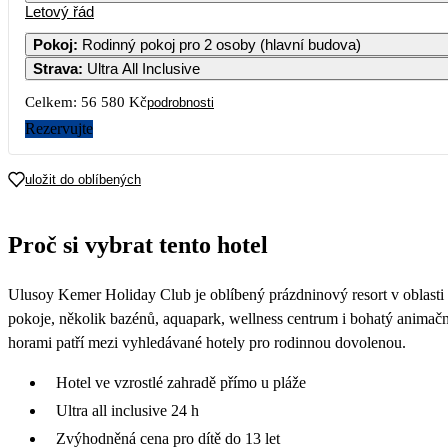
Letový řád
Pokoj
:
Rodinný pokoj pro 2 osoby (hlavní budova)
Strava
:
Ultra All Inclusive
Celkem:
56 580 Kč
podrobnosti
Rezervujte
uložit do oblíbených
Proč si vybrat tento hotel
Ulusoy Kemer Holiday Club je oblíbený prázdninový resort v oblast
pokoje, několik bazénů, aquapark, wellness centrum i bohatý animačn
horami patří mezi vyhledávané hotely pro rodinnou dovolenou.
Hotel ve vzrostlé zahradě přímo u pláže
Ultra all inclusive 24 h
Zvýhodněná cena pro dítě do 13 let