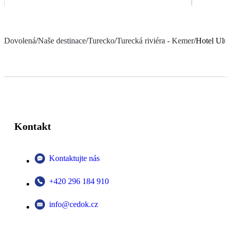
Dovolená
/
Naše destinace
/
Turecko
/
Turecká riviéra - Kemer
/
Hotel Ulu
Kontakt
Kontaktujte nás
+420 296 184 910
info@cedok.cz