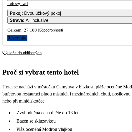
Letový řád
Pokoj
:
Dvoulůžkový pokoj
Strava
:
All inclusive
Celkem:
27 180 Kč
podrobnosti
Rezervujte
uložit do oblíbených
Proč si vybrat tento hotel
Hotel se nachází v městečku Camyuva v blízkosti pláže oceněné Modr
bufetovou restauraci plnou místních i mezinárodních chutí, posilovnu a
nebo při minidiskotéce.
Zvýhodněná cena dítěte do 13 let
Bazén se skluzavkou
Pláž oceněná Modrou vlajkou