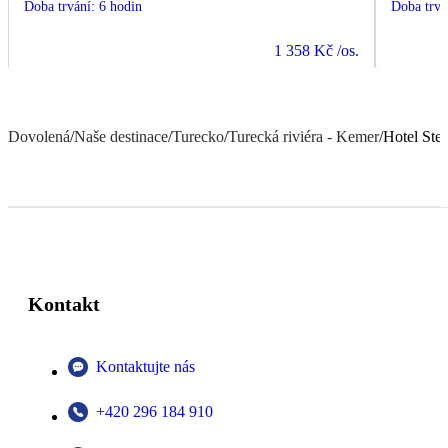
Doba trvání
:
6 hodin
Doba trvá
1 358 Kč
/os.
Dovolená
/
Naše destinace
/
Turecko
/
Turecká riviéra - Kemer
/
Hotel Ste
Kontakt
Kontaktujte nás
+420 296 184 910