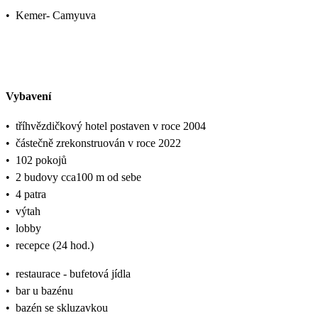
•
Kemer- Camyuva
Vybavení
•
tříhvězdičkový hotel postaven v roce 2004
•
částečně zrekonstruován v roce 2022
•
102 pokojů
•
2 budovy cca100 m od sebe
•
4 patra
•
výtah
•
lobby
•
recepce (24 hod.)
•
restaurace - bufetová jídla
•
bar u bazénu
•
bazén se skluzavkou