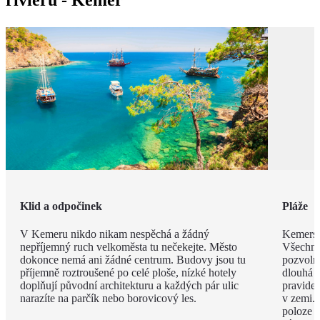
riviéru - Kemer
Klid a odpočinek
Pláže
V Kemeru nikdo nikam nespěchá a žádný
Kemerské
nepříjemný ruch velkoměsta tu nečekejte. Město
Všechny
dokonce nemá ani žádné centrum. Budovy jsou tu
pozvoln
příjemně roztroušené po celé ploše, nízké hotely
dlouhá 
doplňují původní architekturu a každých pár ulic
pravide
narazíte na parčík nebo borovicový les.
v zemi. 
poloze 