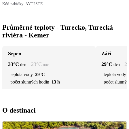
Kód nabídky:
AYT2STE
Průměrné teploty - Turecko, Turecká
riviéra - Kemer
Srpen
Září
33
°C
23
°C
29
°C
2
den
noc
den
teplota vody
29°C
teplota vody
počet slunných hodin
13 h
počet slunnýc
O destinaci