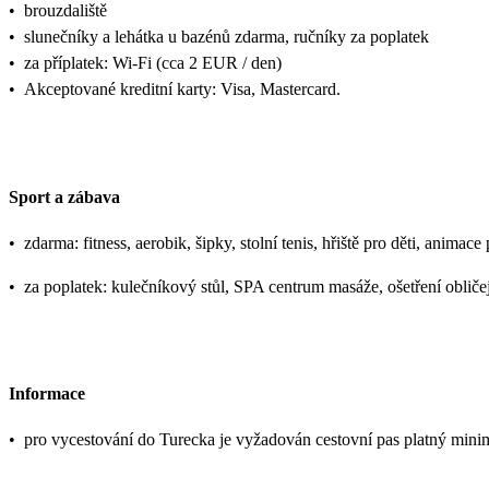
•
brouzdaliště
•
slunečníky a lehátka u bazénů zdarma, ručníky za poplatek
•
za příplatek: Wi-Fi (cca 2 EUR / den)
•
Akceptované kreditní karty: Visa, Mastercard.
Sport a zábava
•
zdarma: fitness, aerobik, šipky, stolní tenis, hřiště pro děti, animac
•
za poplatek: kulečníkový stůl, SPA centrum masáže, ošetření obličej
Informace
•
pro vycestování do Turecka je vyžadován cestovní pas platný mini