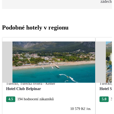
zádech.
Podobné hotely v regionu
Turecko
,
Turecká riviéra - Kemer
Turecko
,
Hotel Club Belpinar
Hotel Se
4.5
194 hodnocení zákazníků
5.0
31
10 579 Kč
/os.