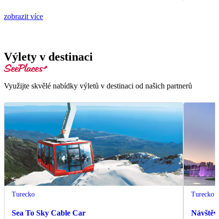
zobrazit více
Výlety v destinaci
Využijte skvělé nabídky výletů v destinaci od našich partnerů
Turecko
Turecko
Sea To Sky Cable Car
Návštěv