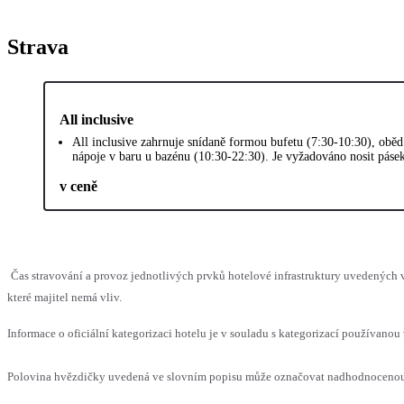
Strava
All inclusive
All inclusive zahrnuje snídaně formou bufetu (7:30-10:30), oběd
nápoje v baru u bazénu (10:30-22:30). Je vyžadováno nosit pásek 
v ceně
Čas stravování a provoz jednotlivých prvků hotelové infrastruktury uvedenýc
které majitel nemá vliv.
Informace o oficiální kategorizaci hotelu je v souladu s kategorizací používanou 
Polovina hvězdičky uvedená ve slovním popisu může označovat nadhodnocenou n