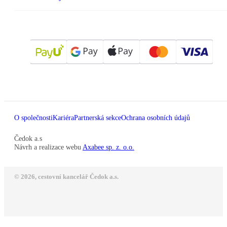
O společnosti
Kariéra
Partnerská sekce
Ochrana osobních údajů
Čedok a.s
Návrh a realizace webu
Axabee sp. z. o.o.
© 2026, cestovní kancelář Čedok a.s.