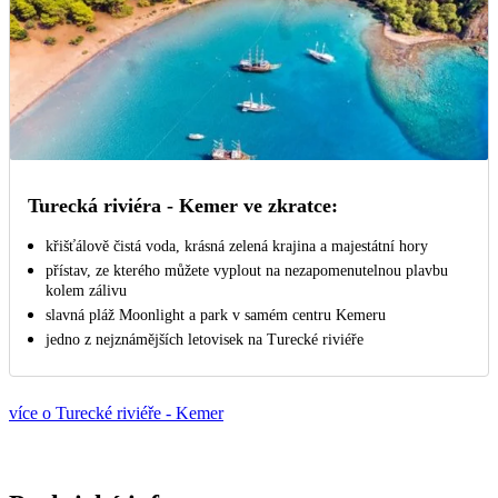
Turecká riviéra - Kemer ve zkratce:
křišťálově čistá voda, krásná zelená krajina a majestátní hory
přístav, ze kterého můžete vyplout na nezapomenutelnou plavbu
kolem zálivu
slavná pláž Moonlight a park v samém centru Kemeru
jedno z nejznámějších letovisek na Turecké riviéře
více o Turecké riviéře - Kemer