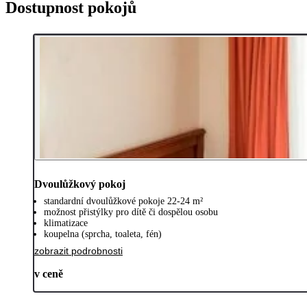
Dostupnost pokojů
Dvoulůžkový pokoj
standardní dvoulůžkové pokoje 22-24 m²
možnost přistýlky pro dítě či dospělou osobu
klimatizace
koupelna (sprcha, toaleta, fén)
zobrazit podrobnosti
v ceně