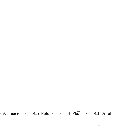
5
Animace
4.5
Poloha
4
Pláž
4.1
Atrakce v oko