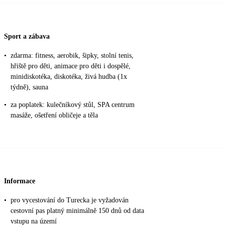
Sport a zábava
•
zdarma: fitness, aerobik, šipky, stolní tenis,
hřiště pro děti, animace pro děti i dospělé,
minidiskotéka, diskotéka, živá hudba (1x
týdně), sauna
•
za poplatek: kulečníkový stůl, SPA centrum
masáže, ošetření obličeje a těla
Informace
•
pro vycestování do Turecka je vyžadován
cestovní pas platný minimálně 150 dnů od data
vstupu na území