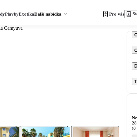
zdy
Plavby
Exotika
Další nabídka
Pro vás
St
lla Camyuva
O
D
T
Ne
28
(8