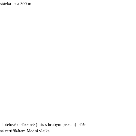
astávka- cca 300 m
t hotelové oblázkové (mix s hrubým pískem) pláže
ěná certifikátem Modrá vlajka