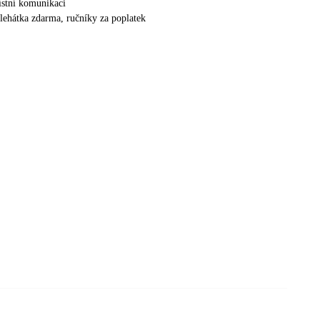
ístní komunikaci
 lehátka zdarma, ručníky za poplatek