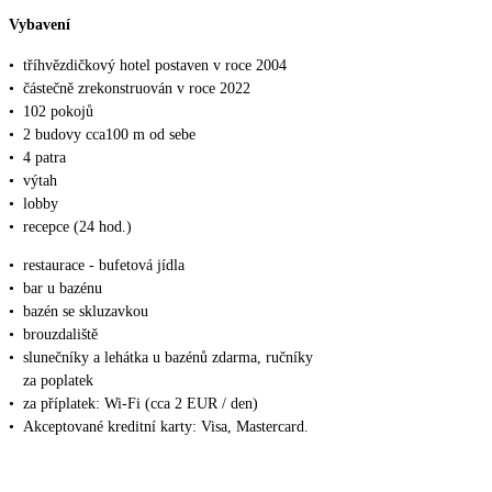
Vybavení
•
tříhvězdičkový hotel postaven v roce 2004
•
částečně zrekonstruován v roce 2022
•
102 pokojů
•
2 budovy cca100 m od sebe
•
4 patra
•
výtah
•
lobby
•
recepce (24 hod.)
•
restaurace - bufetová jídla
•
bar u bazénu
•
bazén se skluzavkou
•
brouzdaliště
•
slunečníky a lehátka u bazénů zdarma, ručníky
za poplatek
•
za příplatek: Wi-Fi (cca 2 EUR / den)
•
Akceptované kreditní karty: Visa, Mastercard.