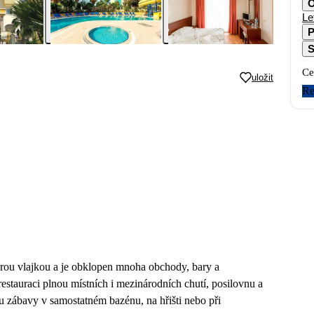
O
Le
P
S
Ce
uložit
Re
rou vlajkou a je obklopen mnoha obchody, bary a
estauraci plnou místních i mezinárodních chutí, posilovnu a
stu zábavy v samostatném bazénu, na hřišti nebo při