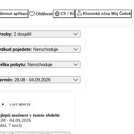
áhnout aplikaci
Oblíbené
CS / Kč
Klientská zóna Můj Čedok
Osoby
:
2 dospělí
dkud pojedete
:
Nerozhoduje
élka pobytu
:
Nerozhoduje
ermín
:
28.08 - 04.09.2026
LAST MINUTE
jlepší možnost v tomto období:
.08
-
04.09.2026
 dní, 7 nocí)