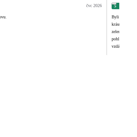
čvc 2026
5
Eva
ovu.
Byli jsme spok
krásný výhled 
zeleninových s
pohled nenadch
vzdálenosti jso