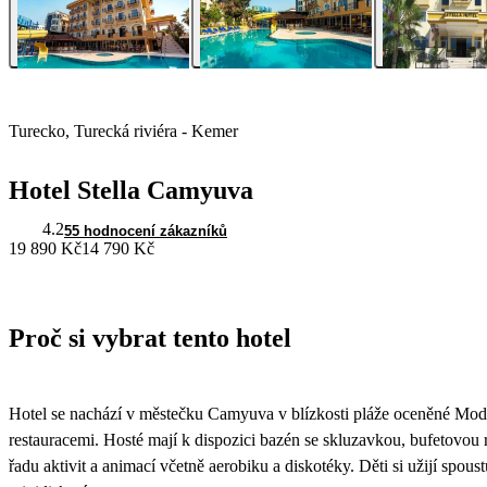
Turecko, Turecká riviéra - Kemer
Hotel Stella Camyuva
4.2
55 hodnocení zákazníků
19 890 Kč
14 790 Kč
Proč si vybrat tento hotel
Hotel se nachází v městečku Camyuva v blízkosti pláže oceněné Mod
restauracemi. Hosté mají k dispozici bazén se skluzavkou, bufetovou r
řadu aktivit a animací včetně aerobiku a diskotéky. Děti si užijí spou