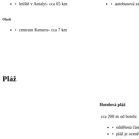
•
letiště v Antalyi- cca 65 km
•
autobusová z
Okolí
•
centrum Kemeru- cca 7 km
Pláž
Hotelová pláž
cca 200 m od hotelu
•
oddělená čás
•
pláž je ocen