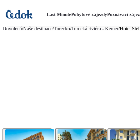
Last Minute
Pobytové zájezdy
Poznávací záje
více fotografií (7)
Dovolená
/
Naše destinace
/
Turecko
/
Turecká riviéra - Kemer
/
Hotel Ste