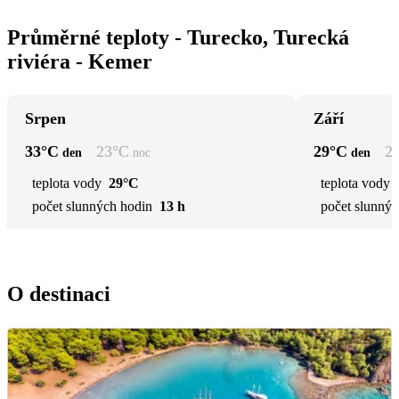
Průměrné teploty - Turecko, Turecká
riviéra - Kemer
Srpen
Září
33
°C
23
°C
29
°C
2
den
noc
den
teplota vody
29°C
teplota vody
počet slunných hodin
13 h
počet slunnýc
O destinaci