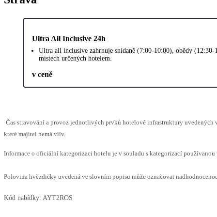
Ultra All Inclusive 24h
Ultra all inclusive zahrnuje snídaně (7:00-10:00), obědy (12:30
místech určených hotelem.
v ceně
Čas stravování a provoz jednotlivých prvků hotelové infrastruktury uvedenýc
které majitel nemá vliv.
Informace o oficiální kategorizaci hotelu je v souladu s kategorizací používanou 
Polovina hvězdičky uvedená ve slovním popisu může označovat nadhodnocenou n
Kód nabídky:
AYT2ROS