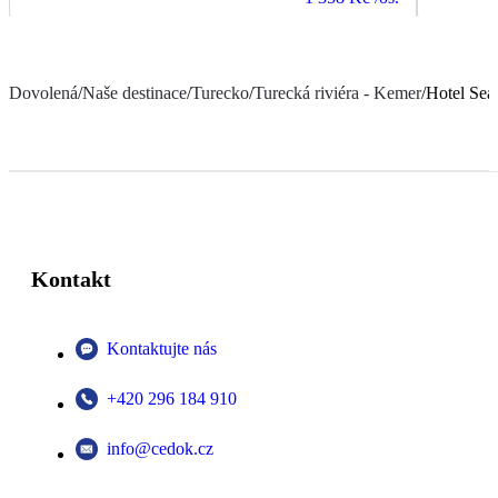
Dovolená
/
Naše destinace
/
Turecko
/
Turecká riviéra - Kemer
/
Hotel Sea
Kontakt
Kontaktujte nás
+420 296 184 910
info@cedok.cz