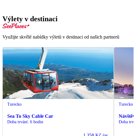
Výlety v destinaci
Využijte skvělé nabídky výletů v destinaci od našich partnerů
Turecko
Turecko
Sea To Sky Cable Car
Návštěv
Doba trvání
:
6 hodin
Doba trvá
1 358 Kč
/os.