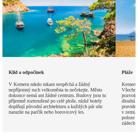
Klid a odpočinek
Pláže
V Kemeru nikdo nikam nespěchá a žádný
Kemerské
nepříjemný ruch velkoměsta tu nečekejte. Město
Všechny
dokonce nemá ani žádné centrum. Budovy jsou tu
pozvoln
příjemně roztroušené po celé ploše, nízké hotely
dlouhá 
doplňují původní architekturu a každých pár ulic
pravide
narazíte na parčík nebo borovicový les.
v zemi. 
poloze 
zádech.