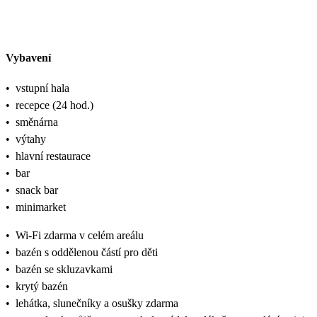
Vybavení
•
vstupní hala
•
recepce (24 hod.)
•
směnárna
•
výtahy
•
hlavní restaurace
•
bar
•
snack bar
•
minimarket
•
Wi-Fi zdarma v celém areálu
•
bazén s oddělenou částí pro děti
•
bazén se skluzavkami
•
krytý bazén
•
lehátka, slunečníky a osušky zdarma