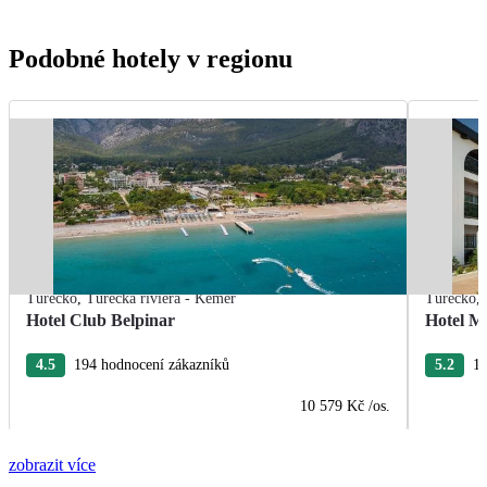
Podobné hotely v regionu
Turecko
,
Turecká riviéra - Kemer
Turecko
,
Hotel Club Belpinar
Hotel M
4.5
194 hodnocení zákazníků
5.2
18
10 579 Kč
/os.
zobrazit více