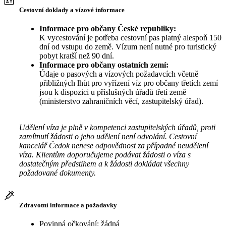
Cestovní doklady a vízové informace
Informace pro občany České republiky:
K vycestování je potřeba cestovní pas platný alespoň 150
dní od vstupu do země. Vízum není nutné pro turistický
pobyt kratší než 90 dní.
Informace pro občany ostatních zemí:
Údaje o pasových a vízových požadavcích včetně
přibližných lhůt pro vyřízení víz pro občany třetích zemí
jsou k dispozici u příslušných úřadů třetí země
(ministerstvo zahraničních věcí, zastupitelský úřad).
Udělení víza je plně v kompetenci zastupitelských úřadů, proti
zamítnutí žádosti o jeho udělení není odvolání. Cestovní
kancelář Čedok nenese odpovědnost za případné neudělení
víza. Klientům doporučujeme podávat žádosti o víza s
dostatečným předstihem a k žádosti dokládat všechny
požadované dokumenty.
Zdravotní informace a požadavky
Povinná očkování: žádná