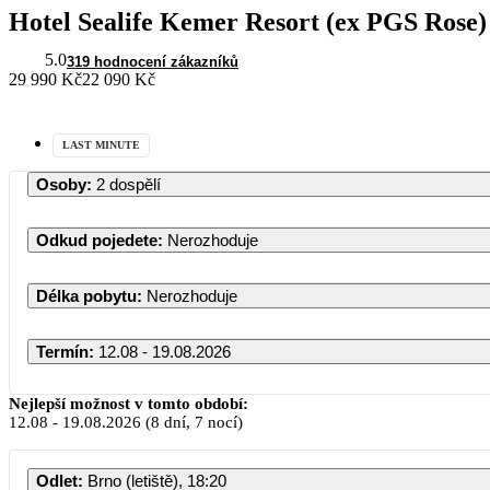
Hotel Sealife Kemer Resort (ex PGS Rose)
5.0
319 hodnocení zákazníků
29 990 Kč
22 090 Kč
LAST MINUTE
Osoby
:
2 dospělí
Odkud pojedete
:
Nerozhoduje
Délka pobytu
:
Nerozhoduje
Termín
:
12.08 - 19.08.2026
Nejlepší možnost v tomto období:
12.08
-
19.08.2026
(8 dní, 7 nocí)
Odlet
:
Brno (letiště), 18:20