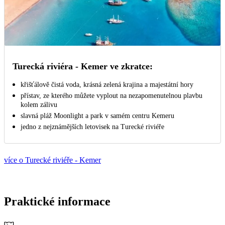
Turecká riviéra - Kemer ve zkratce:
křišťálově čistá voda, krásná zelená krajina a majestátní hory
přístav, ze kterého můžete vyplout na nezapomenutelnou plavbu
kolem zálivu
slavná pláž Moonlight a park v samém centru Kemeru
jedno z nejznámějších letovisek na Turecké riviéře
více o Turecké riviéře - Kemer
Praktické informace