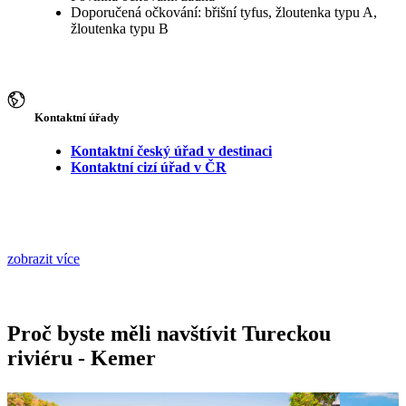
Doporučená očkování: břišní tyfus, žloutenka typu A,
žloutenka typu B
Kontaktní úřady
Kontaktní český úřad v destinaci
Kontaktní cizí úřad v ČR
zobrazit více
Proč byste měli navštívit Tureckou
riviéru - Kemer