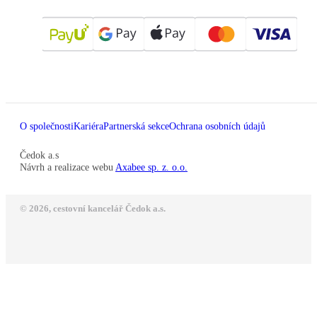
O společnosti
Kariéra
Partnerská sekce
Ochrana osobních údajů
Čedok a.s
Návrh a realizace webu
Axabee sp. z. o.o.
© 2026, cestovní kancelář Čedok a.s.