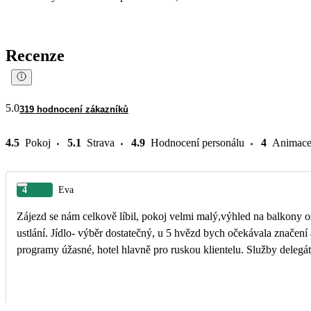
Recenze
5.0
319 hodnocení zákazníků
4.5
Pokoj
5.1
Strava
4.9
Hodnocení personálu
4
Animac
4
Eva
Zájezd se nám celkově líbil, pokoj velmi malý,výhled na balkony os
ustlání. Jídlo- výběr dostatečný, u 5 hvězd bych očekávala znače
programy úžasné, hotel hlavně pro ruskou klientelu. Služby delegát