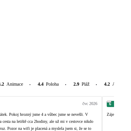
3.2
Animace
4.4
Poloha
2.9
Pláž
4.2
Atrakce v
čvc 2026
6
Jar
evešli. V
Zájezd celkově
že se to