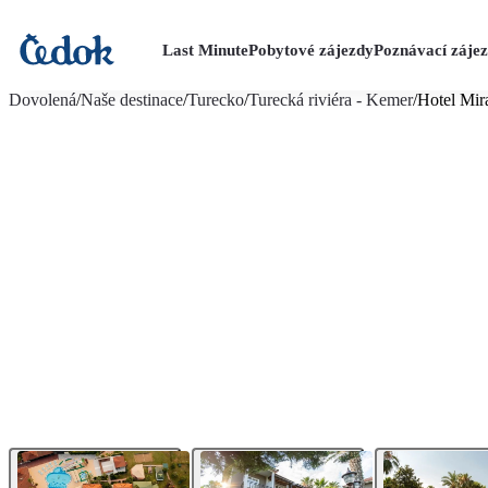
Last Minute
Pobytové zájezdy
Poznávací záje
více fotografií (28)
Dovolená
/
Naše destinace
/
Turecko
/
Turecká riviéra - Kemer
/
Hotel Mir