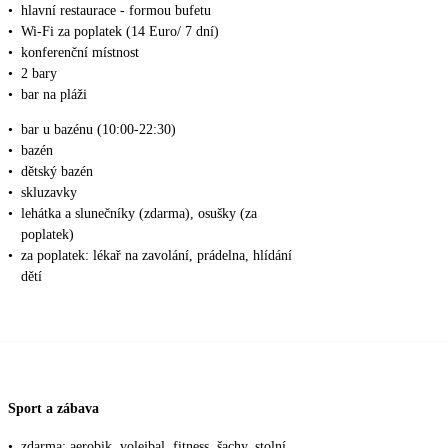
•
hlavní restaurace - formou bufetu
•
Wi-Fi za poplatek (14 Euro/ 7 dní)
•
konferenční místnost
•
2 bary
•
bar na pláži
•
bar u bazénu (10:00-22:30)
•
bazén
•
dětský bazén
•
skluzavky
•
lehátka a slunečníky (zdarma), osušky (za
poplatek)
•
za poplatek: lékař na zavolání, prádelna, hlídání
dětí
Sport a zábava
•
zdarma: aerobik, volejbal, fitness, šachy, stolní