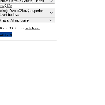
dlet
:
Ostrava (letiště), 15:20
tový řád
okoj
:
Dvoulůžkový superior,
lavní budova
trava
:
All inclusive
lkem:
33 380 Kč
podrobnosti
zervujte