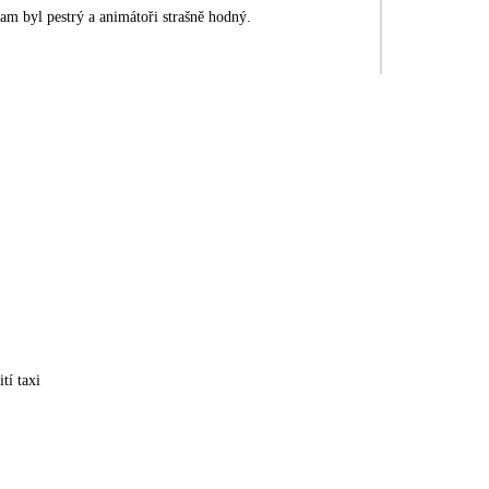
ram byl pestrý a animátoři strašně hodný.
tí taxi