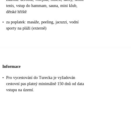
tenis, vstup do hammam, sauna, mini klub,
dětské hřiště
•
za poplatek: masáže, peeling, jacuzzi, vodní
sporty na pláži (externě)
Informace
•
Pro vycestování do Turecka je vyžadován
cestovní pas platný minimálně 150 dnů od data
vstupu na území.