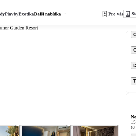
zdy
Plavby
Exotika
Další nabídka
Pro vás
St
amor Garden Resort
O
D
T
Ne
15
(8