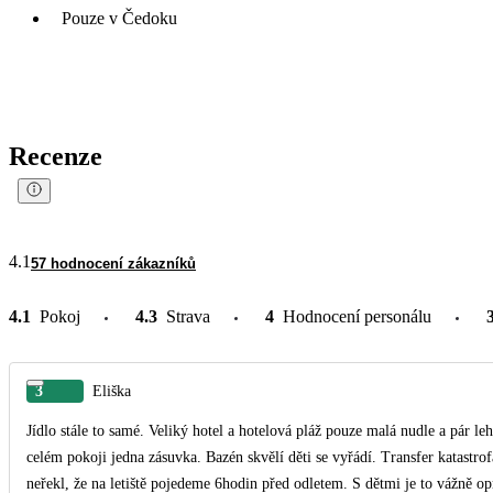
Pouze v Čedoku
Recenze
4.1
57 hodnocení zákazníků
4.1
Pokoj
4.3
Strava
4
Hodnocení personálu
3
Eliška
Jídlo stále to samé. Veliký hotel a hotelová pláž pouze malá nudle a pár lehátek. Pokoj hrozný jsme 4 a vůbec jsme se n
celém pokoji jedna zásuvka. Bazén skvělí děti se vyřádí. Transfer katastrofa cesta na letiště cca 2hodiny, ale už mi v cestovce nikdo
neřekl, že na letiště pojedeme 6hodin před odletem. S dětmi je to vážně opruz. Pozor na wifi je placená a myslela jsem si, 