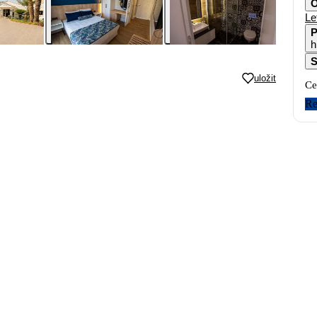
O
Le
P
h
S
uložit
Ce
Re