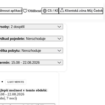
áhnout aplikaci
Oblíbené
CS / Kč
Klientská zóna Můj Čedok
Osoby
:
2 dospělí
dkud pojedete
:
Nerozhoduje
élka pobytu
:
Nerozhoduje
ermín
:
15.08 - 22.08.2026
LAST MINUTE
jlepší možnost v tomto období:
.08
-
22.08.2026
 dní, 7 nocí)