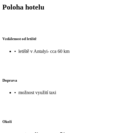
Poloha hotelu
Vzdálenost od letiště
•
letiště v Antalyi- cca 60 km
Doprava
•
možnost využití taxi
Okolí