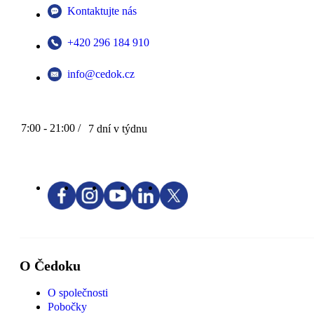
Kontaktujte nás
+420 296 184 910
info@cedok.cz
7:00 - 21:00 /
7 dní v týdnu
O Čedoku
O společnosti
Pobočky