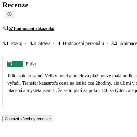
Recenze
4.1
57 hodnocení zákazníků
4.1
Pokoj
4.3
Strava
4
Hodnocení personálu
3.2
Animac
3
Eliška
Jídlo stále to samé. Veliký hotel a hotelová pláž pouze malá nudle a pár lehátek. Pokoj hrozný jsme 4 a vůbec jsme se nevešli. V celém pokoji jedna 
vyřádí. Transfer katastrofa cesta na letiště cca 2hodiny, ale už mi v cesto
placená a myslela jsem si, že se to platí za pokoj 14€ za týden, ale
Zobrazit všechny recenze