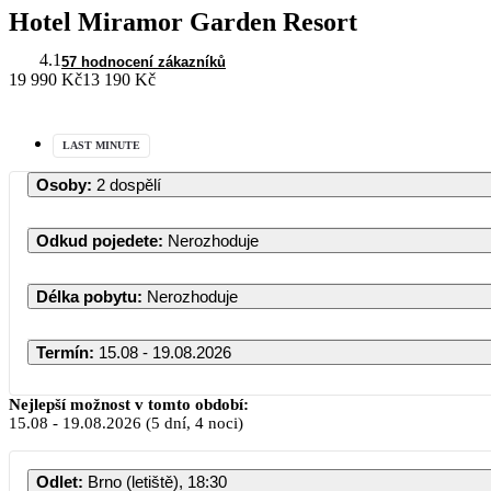
Hotel Miramor Garden Resort
4.1
57 hodnocení zákazníků
19 990 Kč
13 190 Kč
LAST MINUTE
Osoby
:
2 dospělí
Odkud pojedete
:
Nerozhoduje
Délka pobytu
:
Nerozhoduje
Termín
:
15.08 - 19.08.2026
Nejlepší možnost v tomto období:
15.08
-
19.08.2026
(5 dní, 4 noci)
Odlet
:
Brno (letiště), 18:30