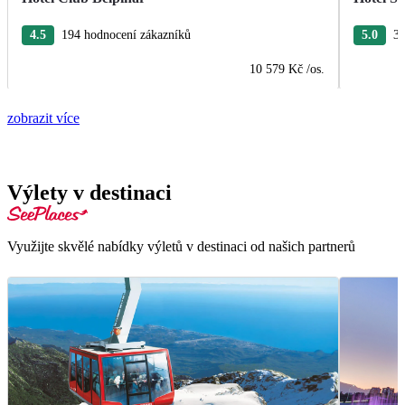
4.5
194 hodnocení zákazníků
5.0
31
10 579 Kč
/os.
zobrazit více
Výlety v destinaci
Využijte skvělé nabídky výletů v destinaci od našich partnerů