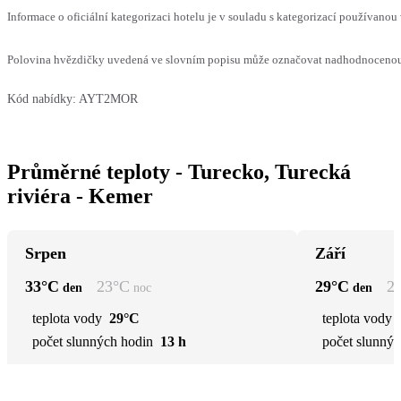
Informace o oficiální kategorizaci hotelu je v souladu s kategorizací používanou 
Polovina hvězdičky uvedená ve slovním popisu může označovat nadhodnocenou n
Kód nabídky:
AYT2MOR
Průměrné teploty - Turecko, Turecká
riviéra - Kemer
Srpen
Září
33
°C
23
°C
29
°C
2
den
noc
den
teplota vody
29°C
teplota vody
počet slunných hodin
13 h
počet slunnýc