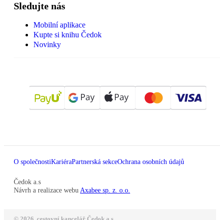
Sledujte nás
Mobilní aplikace
Kupte si knihu Čedok
Novinky
O společnosti
Kariéra
Partnerská sekce
Ochrana osobních údajů
Čedok a.s
Návrh a realizace webu
Axabee sp. z. o.o.
© 2026, cestovní kancelář Čedok a.s.