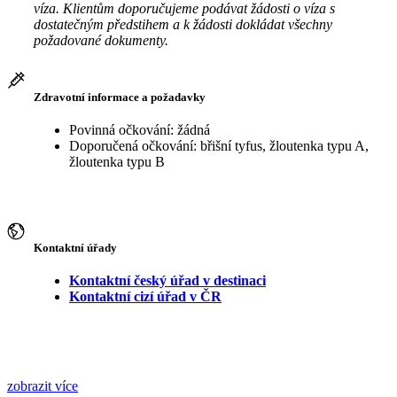
víza. Klientům doporučujeme podávat žádosti o víza s
dostatečným předstihem a k žádosti dokládat všechny
požadované dokumenty.
Zdravotní informace a požadavky
Povinná očkování: žádná
Doporučená očkování: břišní tyfus, žloutenka typu A,
žloutenka typu B
Kontaktní úřady
Kontaktní český úřad v destinaci
Kontaktní cizí úřad v ČR
zobrazit více