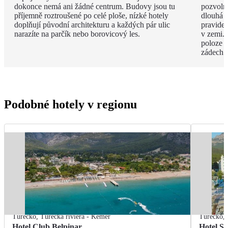
dokonce nemá ani žádné centrum. Budovy jsou tu
pozvoln
příjemně roztroušené po celé ploše, nízké hotely
dlouhá 
doplňují původní architekturu a každých pár ulic
pravide
narazíte na parčík nebo borovicový les.
v zemi. 
poloze 
zádech.
Podobné hotely v regionu
Turecko
,
Turecká riviéra - Kemer
Turecko
,
Hotel Club Belpinar
Hotel Se