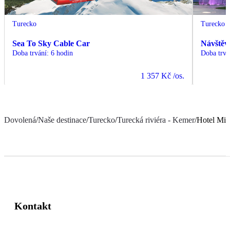
Turecko
Turecko
Sea To Sky Cable Car
Návštěv
Doba trvání
:
6 hodin
Doba trvá
1 357 Kč
/os.
Dovolená
/
Naše destinace
/
Turecko
/
Turecká riviéra - Kemer
/
Hotel Mir
Kontakt