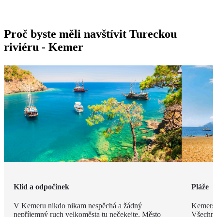
Proč byste měli navštívit Tureckou
riviéru - Kemer
Klid a odpočinek
Pláže
V Kemeru nikdo nikam nespěchá a žádný
Kemerské
nepříjemný ruch velkoměsta tu nečekejte. Město
Všechny