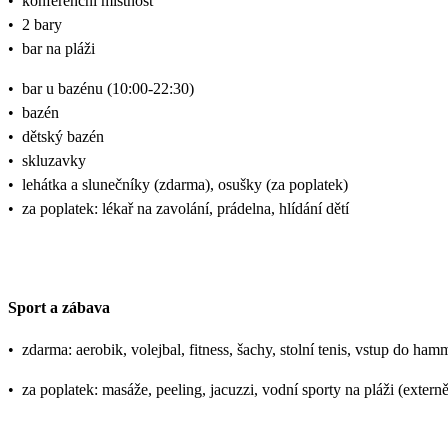
•
konferenční místnost
•
2 bary
•
bar na pláži
•
bar u bazénu (10:00-22:30)
•
bazén
•
dětský bazén
•
skluzavky
•
lehátka a slunečníky (zdarma), osušky (za poplatek)
•
za poplatek: lékař na zavolání, prádelna, hlídání dětí
Sport a zábava
•
zdarma: aerobik, volejbal, fitness, šachy, stolní tenis, vstup do ham
•
za poplatek: masáže, peeling, jacuzzi, vodní sporty na pláži (externě