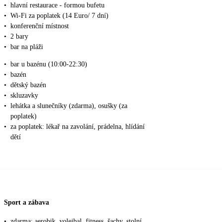
•
hlavní restaurace - formou bufetu
•
Wi-Fi za poplatek (14 Euro/ 7 dní)
•
konferenční místnost
•
2 bary
•
bar na pláži
•
bar u bazénu (10:00-22:30)
•
bazén
•
dětský bazén
•
skluzavky
•
lehátka a slunečníky (zdarma), osušky (za
poplatek)
•
za poplatek: lékař na zavolání, prádelna, hlídání
dětí
Sport a zábava
•
zdarma: aerobik, volejbal, fitness, šachy, stolní