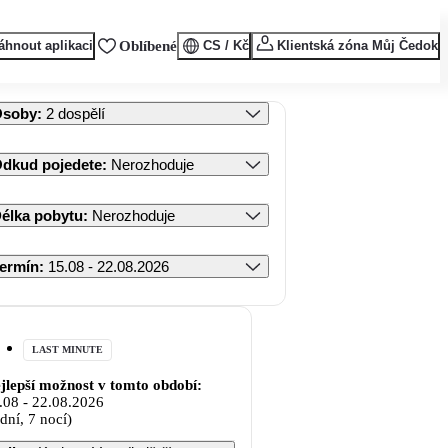
áhnout aplikaci
Oblíbené
CS / Kč
Klientská zóna Můj Čedok
Osoby
:
2 dospělí
dkud pojedete
:
Nerozhoduje
élka pobytu
:
Nerozhoduje
ermín
:
15.08 - 22.08.2026
LAST MINUTE
jlepší možnost v tomto období:
.08
-
22.08.2026
 dní, 7 nocí)