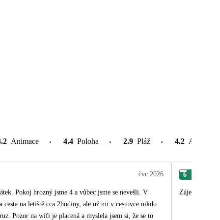
3.2
Animace
4.4
Poloha
2.9
Pláž
4.2
Atrakce v
čvc 2026
6
Jar
evešli. V
Zájezd celkově
že se to