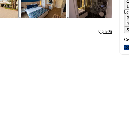
O
1
Le
P
h
S
uložit
Ce
Re