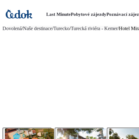
Last Minute
Pobytové zájezdy
Poznávací záje
více fotografií (28)
Dovolená
/
Naše destinace
/
Turecko
/
Turecká riviéra - Kemer
/
Hotel Mir