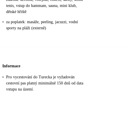
tenis, vstup do hammam, sauna, mini klub,
dětské hřiště
•
za poplatek: masáže, peeling, jacuzzi, vodní
sporty na pláži (externě)
Informace
•
Pro vycestování do Turecka je vyžadován
cestovní pas platný minimálně 150 dnů od data
vstupu na území.