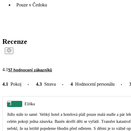
Pouze v Čedoku
Recenze
4.1
57 hodnocení zákazníků
4.1
Pokoj
4.3
Strava
4
Hodnocení personálu
3
Eliška
Jídlo stále to samé. Veliký hotel a hotelová pláž pouze malá nudle a pár lehátek. Pokoj hrozný jsme 4 a vůbec jsme se n
celém pokoji jedna zásuvka. Bazén skvělí děti se vyřádí. Transfer katastrofa cesta na letiště cca 2hodiny, ale už mi v cestovce nikdo
neřekl, že na letiště pojedeme 6hodin před odletem. S dětmi je to vážně opruz. Pozor na wifi je placená a myslela jsem si, 