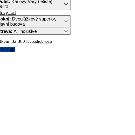
dlet
:
Karlovy Vary (letiště),
9:20
tový řád
okoj
:
Dvoulůžkový superior,
lavní budova
trava
:
All inclusive
lkem:
32 380 Kč
podrobnosti
zervujte