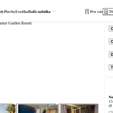
zdy
Plavby
Exotika
Další nabídka
Pro vás
St
amor Garden Resort
O
D
T
Ne
15
(8