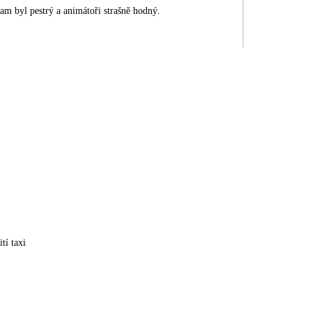
ram byl pestrý a animátoři strašně hodný.
tí taxi