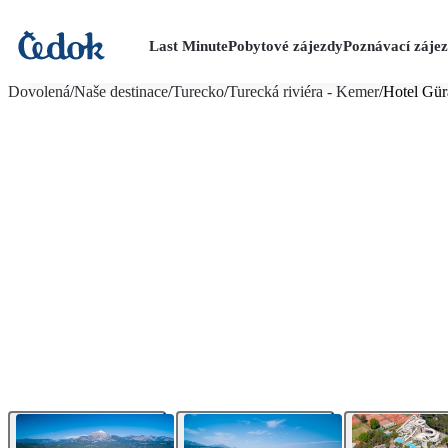
Last Minute
Pobytové zájezdy
Poznávací záje
více fotografií (18)
Dovolená
/
Naše destinace
/
Turecko
/
Turecká riviéra - Kemer
/
Hotel Gür