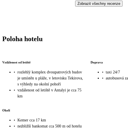
Zobrazit všechny recenze
Poloha hotelu
Vzdálenost od letiště
Doprava
•
rozlehlý komplex dvoupatrových budov
•
taxi 24/7
je umístěn u pláže, v letovisku Tekirova,
•
autobusová za
s výhledy na okolní pohoří
•
vzdálenost od letiště v Antalyi je cca 75
km
Okolí
•
Kemer cca 17 km
•
nejbližší bankomat cca 500 m od hotelu