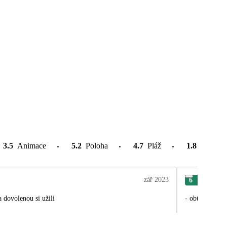
3.5
Animace
5.2
Poloha
4.7
Pláž
1.8
Atrakce
zář 2023
6
Jaro
eni a dovolenou si užili
- obtížné hledá