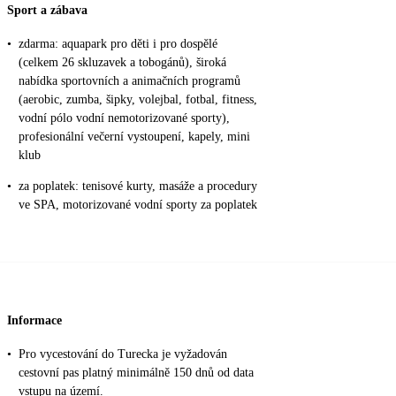
Sport a zábava
•
zdarma: aquapark pro děti i pro dospělé
(celkem 26 skluzavek a tobogánů), široká
nabídka sportovních a animačních programů
(aerobic, zumba, šipky, volejbal, fotbal, fitness,
vodní pólo vodní nemotorizované sporty),
profesionální večerní vystoupení, kapely, mini
klub
•
za poplatek: tenisové kurty, masáže a procedury
ve SPA, motorizované vodní sporty za poplatek
Informace
•
Pro vycestování do Turecka je vyžadován
cestovní pas platný minimálně 150 dnů od data
vstupu na území.