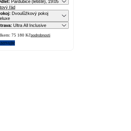
dlet
:
Pardubice (letiště), 19:05
tový řád
okoj
:
Dvoulůžkový pokoj
eluxe
trava
:
Ultra All Inclusive
lkem:
75 180 Kč
podrobnosti
zervujte