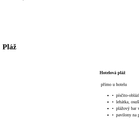
Pláž
Hotelová pláž
přímo u hotelu
•
písčito-oblá
•
lehátka, osu
•
plážový bar v
•
pavilony na p