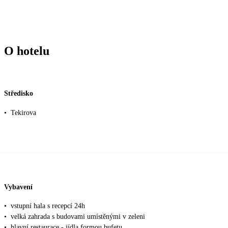
O hotelu
Středisko
•
Tekirova
Vybavení
•
vstupní hala s recepcí 24h
•
velká zahrada s budovami umístěnými v zeleni
•
hlavní restaurace - jídla formou bufetu