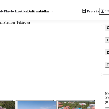
zdy
Plavby
Exotika
Další nabídka
Pro vás
St
al Premier Tekirova
O
D
T
Ne
09
(8