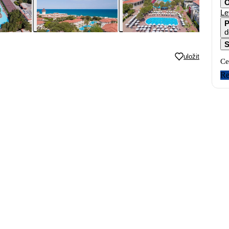
O
Le
P
d
S
uložit
Ce
Re