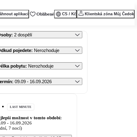
áhnout aplikaci
Oblíbené
CS / Kč
Klientská zóna Můj Čedok
Osoby
:
2 dospělí
dkud pojedete
:
Nerozhoduje
élka pobytu
:
Nerozhoduje
ermín
:
09.09 - 16.09.2026
LAST MINUTE
jlepší možnost v tomto období:
.09
-
16.09.2026
 dní, 7 nocí)