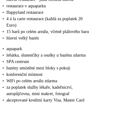
•
restaurace v aquaparku
•
Happyland restaurace
•
4 á la carte restaurace (každá za poplatek 20
Euro)
•
15 barů po celém areálu, včetně plážového baru
•
hlavní velký bazén
•
aquapark
•
lehátka, slunenčíky a osušky u bazénu zdarma
•
SPA centrum
•
bazény umístěné mezi bloky s pokoji
•
konferenční místnost
•
WiFi po celém areálu zdarma
•
za poplatek služby lékaře, kadeřnictví,
autopůjčovna, mini makret, fotograf
•
akceptované kreditní karty Visa, Master Card