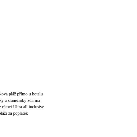
zková pláž přímo u hotelu
šky a slunečníky zdarma
 rámci Ultra all inclusive
láži za poplatek