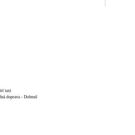
tí taxi
dná doprava - Dolmuš