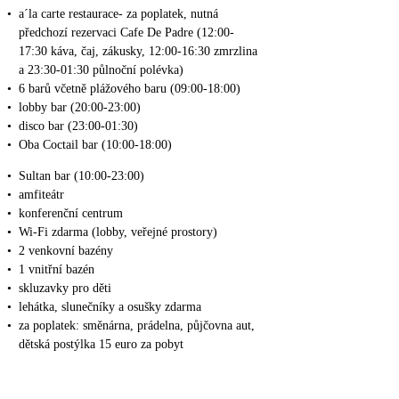
•
a´la carte restaurace- za poplatek, nutná
předchozí rezervaci Cafe De Padre (12:00-
17:30 káva, čaj, zákusky, 12:00-16:30 zmrzlina
a 23:30-01:30 půlnoční polévka)
•
6 barů včetně plážového baru (09:00-18:00)
•
lobby bar (20:00-23:00)
•
disco bar (23:00-01:30)
•
Oba Coctail bar (10:00-18:00)
•
Sultan bar (10:00-23:00)
•
amfiteátr
•
konferenční centrum
•
Wi-Fi zdarma (lobby, veřejné prostory)
•
2 venkovní bazény
•
1 vnitřní bazén
•
skluzavky pro děti
•
lehátka, slunečníky a osušky zdarma
•
za poplatek: směnárna, prádelna, půjčovna aut,
dětská postýlka 15 euro za pobyt