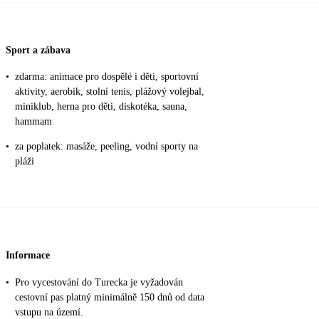
Sport a zábava
•
zdarma: animace pro dospělé i děti, sportovní
aktivity, aerobik, stolní tenis, plážový volejbal,
miniklub, herna pro děti, diskotéka, sauna,
hammam
•
za poplatek: masáže, peeling, vodní sporty na
pláži
Informace
•
Pro vycestování do Turecka je vyžadován
cestovní pas platný minimálně 150 dnů od data
vstupu na území.