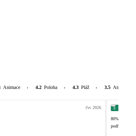
3
Animace
4.2
Poloha
4.3
Pláž
3.5
Atrakce v o
čvc 2026
5
Bla
80% rusky mluv
podřizuje ruské