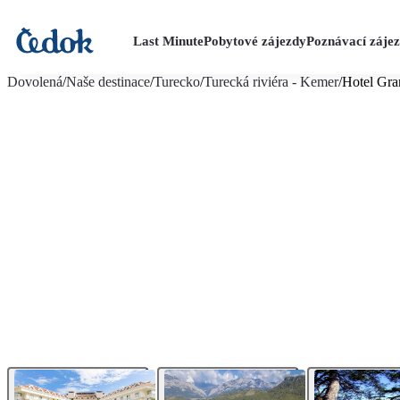
Last Minute
Pobytové zájezdy
Poznávací záje
více fotografií (24)
Dovolená
/
Naše destinace
/
Turecko
/
Turecká riviéra - Kemer
/
Hotel Gr