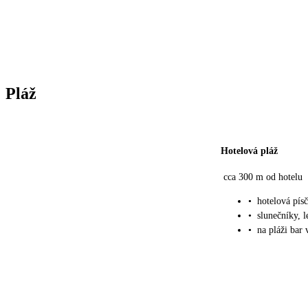
Pláž
Hotelová pláž
cca 300 m od hotelu
•
hotelová pís
•
slunečníky, 
•
na pláži bar 