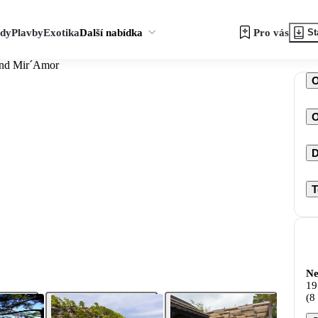
zdy
Plavby
Exotika
Další nabídka
Pro vás
St
and Mir´Amor
O
D
T
Ne
19
(8