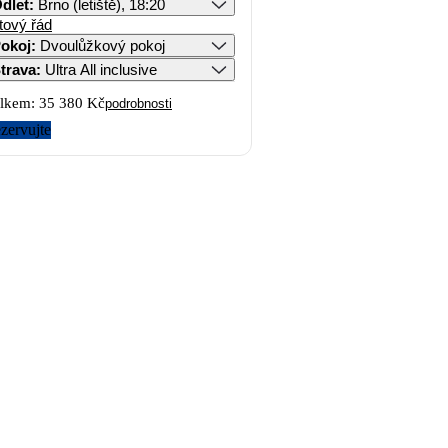
dlet
:
Brno (letiště), 18:20
tový řád
okoj
:
Dvoulůžkový pokoj
trava
:
Ultra All inclusive
lkem:
35 380 Kč
podrobnosti
zervujte