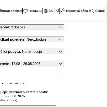
áhnout aplikaci
Oblíbené
CS / Kč
Klientská zóna Můj Čedok
Osoby
:
2 dospělí
dkud pojedete
:
Nerozhoduje
élka pobytu
:
Nerozhoduje
ermín
:
19.08 - 26.08.2026
LAST MINUTE
jlepší možnost v tomto období:
.08
-
26.08.2026
 dní, 7 nocí)