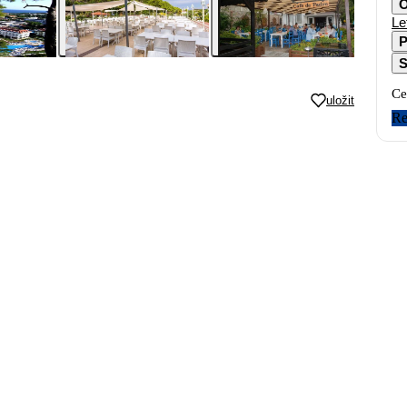
O
Le
P
S
Ce
uložit
Re