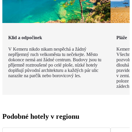
Klid a odpočinek
Pláže
V Kemeru nikdo nikam nespěchá a žádný
Kemerské
nepříjemný ruch velkoměsta tu nečekejte. Město
Všechny
dokonce nemá ani žádné centrum. Budovy jsou tu
pozvoln
příjemně roztroušené po celé ploše, nízké hotely
dlouhá 
doplňují původní architekturu a každých pár ulic
pravide
narazíte na parčík nebo borovicový les.
v zemi. 
poloze 
zádech.
Podobné hotely v regionu