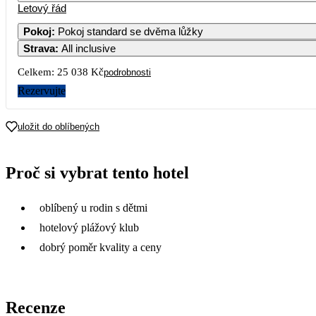
Letový řád
1
2
16 889
16 889
Pokoj
:
Pokoj standard se dvěma lůžky
Strava
:
All inclusive
5
6
7
8
9
17 469
18 759
16 599
Celkem:
25 038 Kč
podrobnosti
12
13
14
15
16
Rezervujte
14 899
15 189
19
20
21
22
23
uložit do oblíbených
15 479
16 489
15 769
15 769
22 849
26
27
28
29
30
Proč si vybrat tento hotel
19 789
16 089
13 589
12 519
12 519
oblíbený u rodin s dětmi
hotelový plážový klub
dobrý poměr kvality a ceny
Recenze