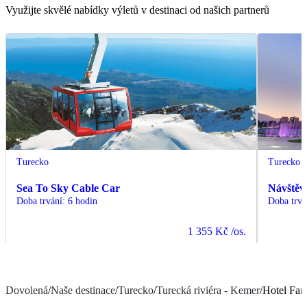
Využijte skvělé nabídky výletů v destinaci od našich partnerů
Turecko
Turecko
Sea To Sky Cable Car
Návštěv
Doba trvání
:
6 hodin
Doba trvá
1 355 Kč
/os.
Dovolená
/
Naše destinace
/
Turecko
/
Turecká riviéra - Kemer
/
Hotel Fa