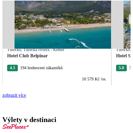
Turecko
,
Turecká riviéra - Kemer
Turecko
,
Hotel Club Belpinar
Hotel Se
4.5
194 hodnocení zákazníků
5.0
31
10 579 Kč
/os.
zobrazit více
Výlety v destinaci