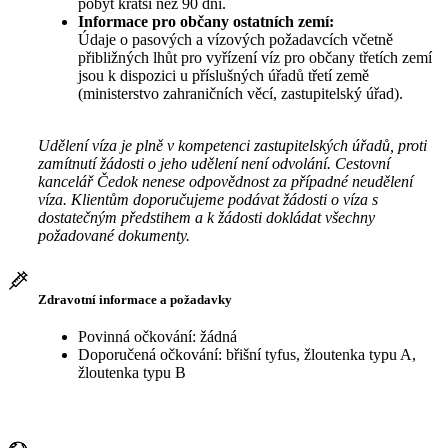
pobyt kratší než 90 dní.
Informace pro občany ostatních zemí:
Údaje o pasových a vízových požadavcích včetně
přibližných lhůt pro vyřízení víz pro občany třetích zemí
jsou k dispozici u příslušných úřadů třetí země
(ministerstvo zahraničních věcí, zastupitelský úřad).
Udělení víza je plně v kompetenci zastupitelských úřadů, proti
zamítnutí žádosti o jeho udělení není odvolání. Cestovní
kancelář Čedok nenese odpovědnost za případné neudělení
víza. Klientům doporučujeme podávat žádosti o víza s
dostatečným předstihem a k žádosti dokládat všechny
požadované dokumenty.
Zdravotní informace a požadavky
Povinná očkování: žádná
Doporučená očkování: břišní tyfus, žloutenka typu A,
žloutenka typu B