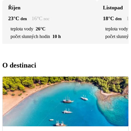
Říjen
Listopad
23
°C
16
°C
18
°C
1
den
noc
den
teplota vody
26°C
teplota vody
počet slunných hodin
10 h
počet slunnýc
O destinaci