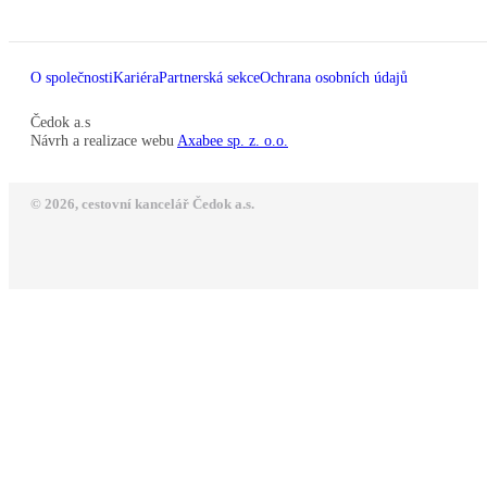
O společnosti
Kariéra
Partnerská sekce
Ochrana osobních údajů
Čedok a.s
Návrh a realizace webu
Axabee sp. z. o.o.
© 2026, cestovní kancelář Čedok a.s.