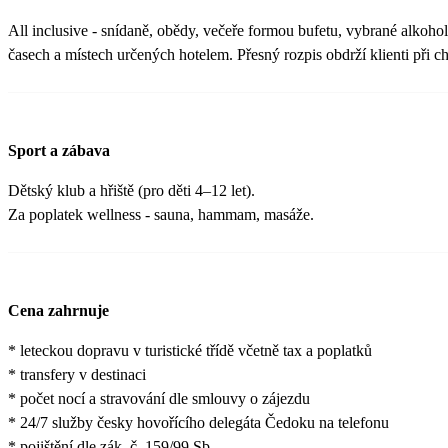
All inclusive - snídaně, obědy, večeře formou bufetu, vybrané alkoho
časech a místech určených hotelem. Přesný rozpis obdrží klienti při c
Sport a zábava
Dětský klub a hřiště (pro děti 4–12 let).
Za poplatek wellness - sauna, hammam, masáže.
Cena zahrnuje
* leteckou dopravu v turistické třídě včetně tax a poplatků
* transfery v destinaci
* počet nocí a stravování dle smlouvy o zájezdu
* 24/7 služby česky hovořícího delegáta Čedoku na telefonu
* pojištění dle zák. č. 159/99 Sb.