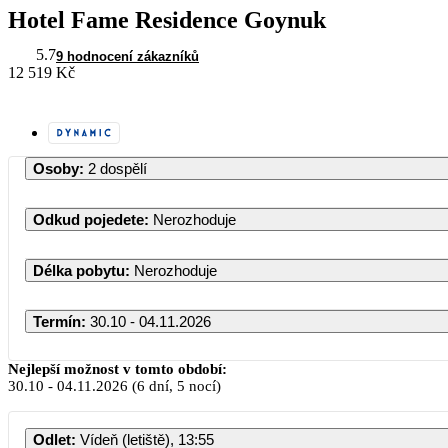
Hotel Fame Residence Goynuk
5.7
9 hodnocení zákazníků
12 519 Kč
Osoby
:
2 dospělí
Odkud pojedete
:
Nerozhoduje
Délka pobytu
:
Nerozhoduje
Termín
:
30.10 - 04.11.2026
Říjen 2026
Nejlepší možnost v tomto období:
30.10
-
04.11.2026
(6 dní, 5 nocí)
PO
ÚT
ST
ČT
PÁ
Odlet
:
Vídeň (letiště), 13:55