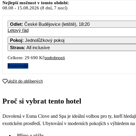
Nejlepší možnost v tomto období:
08.08
-
15.08.2026
(8 dní, 7 nocí)
Odlet
:
České Budějovice (letiště), 18:20
Letový řád
Pokoj
:
Jednolůžkový pokoj
Strava
:
All inclusive
Celkem:
29 690 Kč
podrobnosti
Rezervujte
uložit do oblíbených
Proč si vybrat tento hotel
Dovolená v Esma Clove and Spa je ideální volbou pro ty, kteří hledají
exotickém prostředí. Ubytování v moderních pokojích s výhledem na k
Přímo u pláže