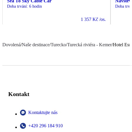
Sea To Sky Cable Car
Návštěv
Doba trvání
:
6 hodin
Doba trvá
1 357 Kč
/os.
Dovolená
/
Naše destinace
/
Turecko
/
Turecká riviéra - Kemer
/
Hotel Esm
Kontakt
Kontaktujte nás
+420 296 184 910