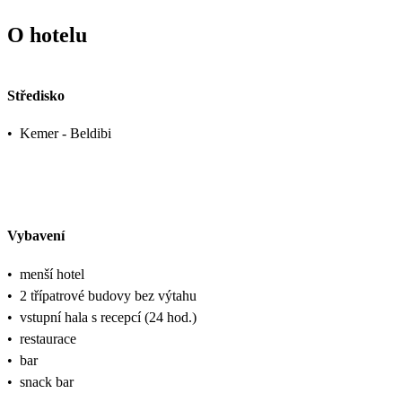
O hotelu
Středisko
•
Kemer - Beldibi
Vybavení
•
menší hotel
•
2 třípatrové budovy bez výtahu
•
vstupní hala s recepcí (24 hod.)
•
restaurace
•
bar
•
snack bar