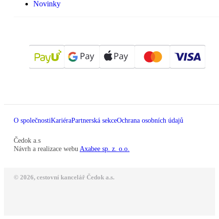
Novinky
O společnosti
Kariéra
Partnerská sekce
Ochrana osobních údajů
Čedok a.s
Návrh a realizace webu
Axabee sp. z. o.o.
© 2026, cestovní kancelář Čedok a.s.