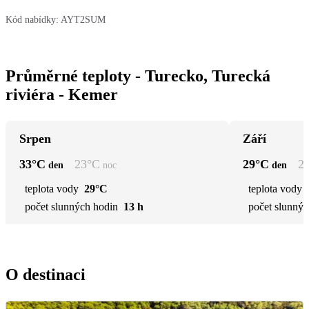
Kód nabídky:
AYT2SUM
Průměrné teploty - Turecko, Turecká
riviéra - Kemer
Srpen
Září
33
°C
23
°C
29
°C
2
den
noc
den
teplota vody
29°C
teplota vody
počet slunných hodin
13 h
počet slunnýc
O destinaci