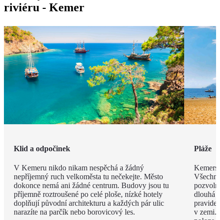
riviéru - Kemer
Klid a odpočinek
Pláže
V Kemeru nikdo nikam nespěchá a žádný
Kemerské
nepříjemný ruch velkoměsta tu nečekejte. Město
Všechny
dokonce nemá ani žádné centrum. Budovy jsou tu
pozvoln
příjemně roztroušené po celé ploše, nízké hotely
dlouhá 
doplňují původní architekturu a každých pár ulic
pravide
narazíte na parčík nebo borovicový les.
v zemi. 