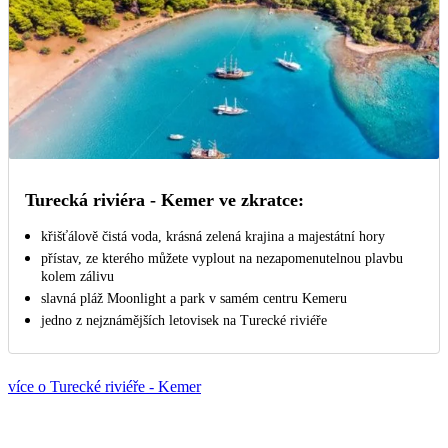
Turecká riviéra - Kemer ve zkratce:
křišťálově čistá voda, krásná zelená krajina a majestátní hory
přístav, ze kterého můžete vyplout na nezapomenutelnou plavbu
kolem zálivu
slavná pláž Moonlight a park v samém centru Kemeru
jedno z nejznámějších letovisek na Turecké riviéře
více o Turecké riviéře - Kemer