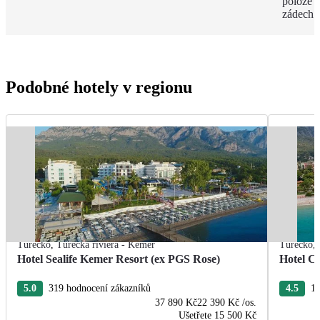
poloze 
zádech.
Podobné hotely v regionu
Turecko
,
Turecká riviéra - Kemer
Turecko
,
Hotel Sealife Kemer Resort (ex PGS Rose)
Hotel C
5.0
319 hodnocení zákazníků
4.5
19
37 890 Kč
22 390 Kč
/os.
Ušetřete
15 500 Kč