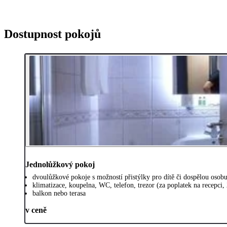
Dostupnost pokojů
Jednolůžkový pokoj
dvoulůžkové pokoje s možností přistýlky pro dítě či dospělou osob
klimatizace, koupelna, WC, telefon, trezor (za poplatek na recepci,
balkon nebo terasa
v ceně