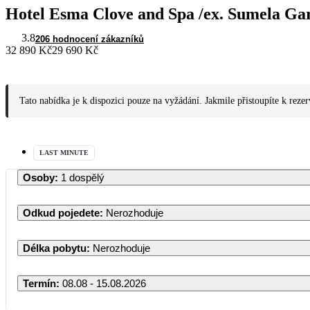
Hotel Esma Clove and Spa /ex. Sumela Ga
3.8
206 hodnocení zákazníků
32 890 Kč
29 690 Kč
Tato nabídka je k dispozici pouze na vyžádání. Jakmile přistoupíte k reze
LAST MINUTE
Osoby
:
1 dospělý
Odkud pojedete
:
Nerozhoduje
Délka pobytu
:
Nerozhoduje
Termín
:
08.08 - 15.08.2026