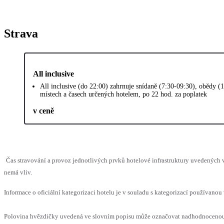
Strava
All inclusive
All inclusive (do 22:00) zahrnuje snídaně (7:30-09:30), obědy (
místech a časech určených hotelem, po 22 hod. za poplatek
v ceně
Čas stravování a provoz jednotlivých prvků hotelové infrastruktury uvedených
nemá vliv.
Informace o oficiální kategorizaci hotelu je v souladu s kategorizací používanou 
Polovina hvězdičky uvedená ve slovním popisu může označovat nadhodnocenou n