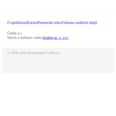
O společnosti
Kariéra
Partnerská sekce
Ochrana osobních údajů
Čedok a.s
Návrh a realizace webu
Axabee sp. z. o.o.
© 2026, cestovní kancelář Čedok a.s.