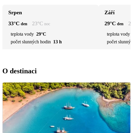
Srpen
Září
33
°C
23
°C
29
°C
2
den
noc
den
teplota vody
29°C
teplota vody
počet slunných hodin
13 h
počet slunnýc
O destinaci