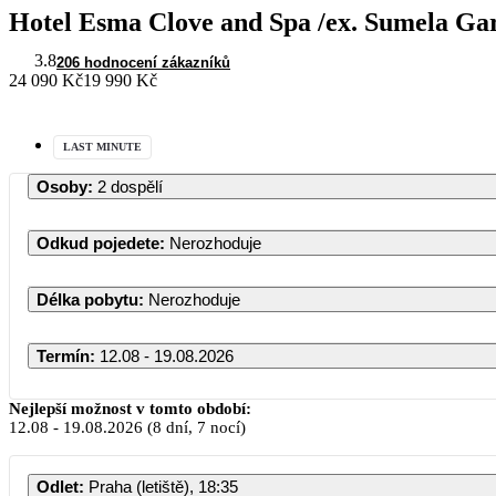
Hotel Esma Clove and Spa /ex. Sumela Ga
3.8
206 hodnocení zákazníků
24 090 Kč
19 990 Kč
LAST MINUTE
Osoby
:
2 dospělí
Odkud pojedete
:
Nerozhoduje
Délka pobytu
:
Nerozhoduje
Termín
:
12.08 - 19.08.2026
Nejlepší možnost v tomto období:
12.08
-
19.08.2026
(8 dní, 7 nocí)
Odlet
:
Praha (letiště), 18:35