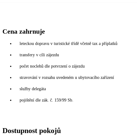
Cena zahrnuje
leteckou dopravu v turistické třídě včetně tax a příplatků
transfery v cíli zájezdu
počet noclehů dle potvrzení o zájezdu
stravování v rozsahu uvedeném u ubytovacího zařízení
služby delegáta
pojištění dle zák. č. 159/99 Sb.
Dostupnost pokojů