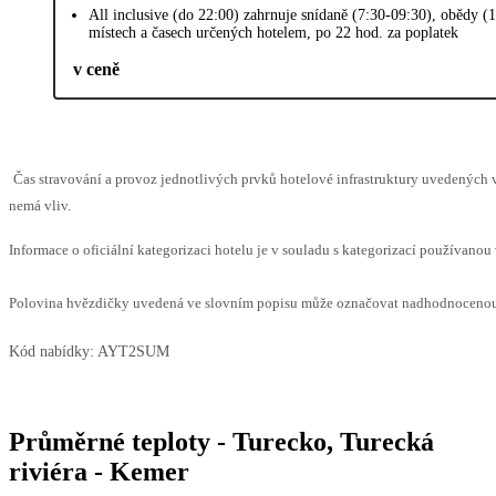
All inclusive (do 22:00) zahrnuje snídaně (7:30-09:30), obědy (
místech a časech určených hotelem, po 22 hod. za poplatek
v ceně
Čas stravování a provoz jednotlivých prvků hotelové infrastruktury uvedených
nemá vliv.
Informace o oficiální kategorizaci hotelu je v souladu s kategorizací používanou 
Polovina hvězdičky uvedená ve slovním popisu může označovat nadhodnocenou n
Kód nabídky:
AYT2SUM
Průměrné teploty - Turecko, Turecká
riviéra - Kemer