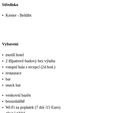
Středisko
•
Kemer - Beldibi
Vybavení
•
menší hotel
•
2 třípatrové budovy bez výtahu
•
vstupní hala s recepcí (24 hod.)
•
restaurace
•
bar
•
snack bar
•
venkovní bazén
•
brouzdaliště
•
Wi-Fi za poplatek (7 dní /15 Euro)