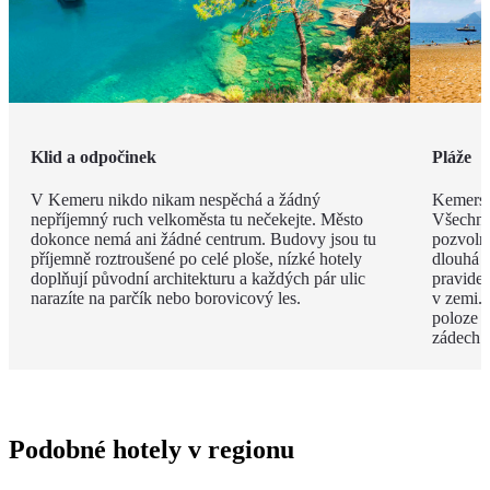
Klid a odpočinek
Pláže
V Kemeru nikdo nikam nespěchá a žádný
Kemerské
nepříjemný ruch velkoměsta tu nečekejte. Město
Všechny
dokonce nemá ani žádné centrum. Budovy jsou tu
pozvoln
příjemně roztroušené po celé ploše, nízké hotely
dlouhá 
doplňují původní architekturu a každých pár ulic
pravide
narazíte na parčík nebo borovicový les.
v zemi. 
poloze 
zádech.
Podobné hotely v regionu