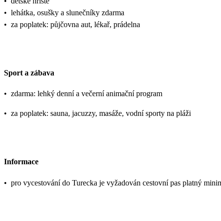
•
dětské hřiště
•
lehátka, osušky a slunečníky zdarma
•
za poplatek: půjčovna aut, lékař, prádelna
Sport a zábava
•
zdarma: lehký denní a večerní animační program
•
za poplatek: sauna, jacuzzy, masáže, vodní sporty na pláži
Informace
•
pro vycestování do Turecka je vyžadován cestovní pas platný mini