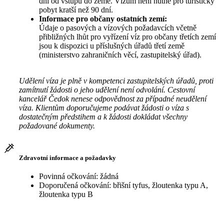
dní od vstupu do země. Vízum není nutné pro turistický
pobyt kratší než 90 dní.
Informace pro občany ostatních zemí:
Údaje o pasových a vízových požadavcích včetně
přibližných lhůt pro vyřízení víz pro občany třetích zemí
jsou k dispozici u příslušných úřadů třetí země
(ministerstvo zahraničních věcí, zastupitelský úřad).
Udělení víza je plně v kompetenci zastupitelských úřadů, proti
zamítnutí žádosti o jeho udělení není odvolání. Cestovní
kancelář Čedok nenese odpovědnost za případné neudělení
víza. Klientům doporučujeme podávat žádosti o víza s
dostatečným předstihem a k žádosti dokládat všechny
požadované dokumenty.
Zdravotní informace a požadavky
Povinná očkování: žádná
Doporučená očkování: břišní tyfus, žloutenka typu A,
žloutenka typu B