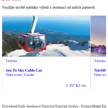
Využijte skvělé nabídky výletů v destinaci od našich partnerů
Turecko
Turecko
Sea To Sky Cable Car
Návštěv
Doba trvání
:
6 hodin
Doba trvá
1 357 Kč
/os.
Dovolená
/
Naše destinace
/
Turecko
/
Turecká riviéra - Kemer
/
Hotel Esm