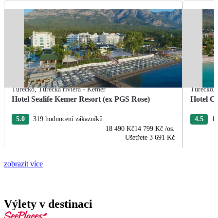
Turecko
,
Turecká riviéra - Kemer
Turecko
,
Hotel Sealife Kemer Resort (ex PGS Rose)
Hotel C
5.0
319 hodnocení zákazníků
4.5
19
18 490 Kč
14 799 Kč
/os.
Ušetřete
3 691 Kč
zobrazit více
Výlety v destinaci