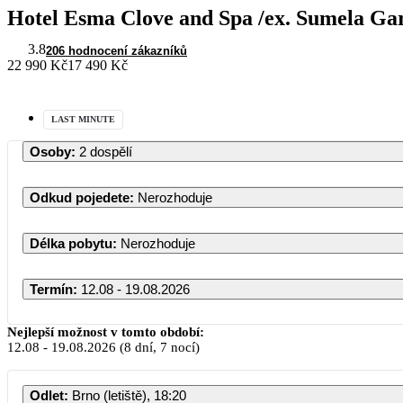
Hotel Esma Clove and Spa /ex. Sumela Ga
3.8
206 hodnocení zákazníků
22 990 Kč
17 490 Kč
LAST MINUTE
Osoby
:
2 dospělí
Odkud pojedete
:
Nerozhoduje
Délka pobytu
:
Nerozhoduje
Termín
:
12.08 - 19.08.2026
Nejlepší možnost v tomto období:
12.08
-
19.08.2026
(8 dní, 7 nocí)
Odlet
:
Brno (letiště), 18:20