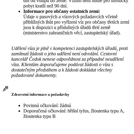
dní od vstupu do země. Vízum není nutné pro turistický
pobyt kratší než 90 dní.
Informace pro občany ostatních zemí:
Údaje o pasových a vízových požadavcích včetně
přibližných lhůt pro vyřízení víz pro občany třetích zemí
jsou k dispozici u příslušných úřadů třetí země
(ministerstvo zahraničních věcí, zastupitelský úřad).
Udělení víza je plně v kompetenci zastupitelských úřadů, proti
zamítnutí žádosti o jeho udělení není odvolání. Cestovní
kancelář Čedok nenese odpovědnost za případné neudělení
víza. Klientům doporučujeme podávat žádosti o víza s
dostatečným předstihem a k žádosti dokládat všechny
požadované dokumenty.
Zdravotní informace a požadavky
Povinná očkování: žádná
Doporučená očkování: břišní tyfus, žloutenka typu A,
žloutenka typu B