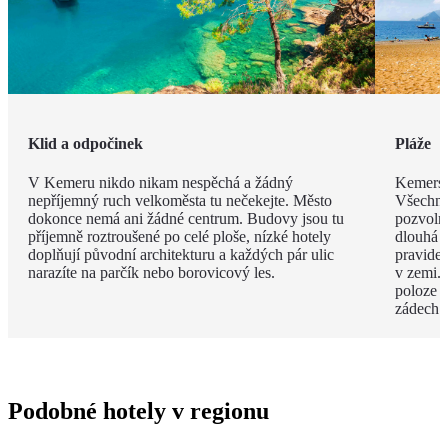
Klid a odpočinek
Pláže
V Kemeru nikdo nikam nespěchá a žádný
Kemerské
nepříjemný ruch velkoměsta tu nečekejte. Město
Všechny
dokonce nemá ani žádné centrum. Budovy jsou tu
pozvoln
příjemně roztroušené po celé ploše, nízké hotely
dlouhá 
doplňují původní architekturu a každých pár ulic
pravide
narazíte na parčík nebo borovicový les.
v zemi. 
poloze 
zádech.
Podobné hotely v regionu