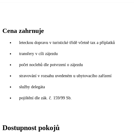
Cena zahrnuje
leteckou dopravu v turistické třídě včetně tax a příplatků
transfery v cíli zájezdu
počet noclehů dle potvrzení o zájezdu
stravování v rozsahu uvedeném u ubytovacího zařízení
služby delegáta
pojištění dle zák. č. 159/99 Sb.
Dostupnost pokojů