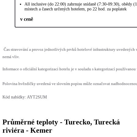
All inclusive (do 22:00) zahrnuje snídaně (7:30-09:30), obědy (
místech a časech určených hotelem, po 22 hod. za poplatek
v ceně
Čas stravování a provoz jednotlivých prvků hotelové infrastruktury uvedených
nemá vliv.
Informace o oficiální kategorizaci hotelu je v souladu s kategorizací používanou 
Polovina hvězdičky uvedená ve slovním popisu může označovat nadhodnocenou n
Kód nabídky:
AYT2SUM
Průměrné teploty - Turecko, Turecká
riviéra - Kemer