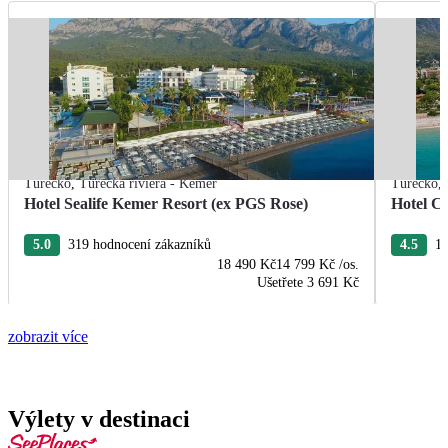
Turecko
,
Turecká riviéra - Kemer
Turecko
,
Hotel Sealife Kemer Resort (ex PGS Rose)
Hotel C
5.0
319 hodnocení zákazníků
4.5
19
18 490 Kč
14 799 Kč
/os.
Ušetřete
3 691 Kč
zobrazit více
Výlety v destinaci