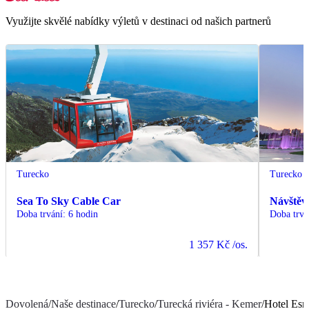
Využijte skvělé nabídky výletů v destinaci od našich partnerů
Turecko
Turecko
Sea To Sky Cable Car
Návštěv
Doba trvání
:
6 hodin
Doba trvá
1 357 Kč
/os.
Dovolená
/
Naše destinace
/
Turecko
/
Turecká riviéra - Kemer
/
Hotel Esm