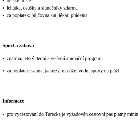
•
dětské hřiště
•
lehátka, osušky a slunečníky zdarma
•
za poplatek: půjčovna aut, lékař, prádelna
Sport a zábava
•
zdarma: lehký denní a večerní animační program
•
za poplatek: sauna, jacuzzy, masáže, vodní sporty na pláži
Informace
•
pro vycestování do Turecka je vyžadován cestovní pas platný mini