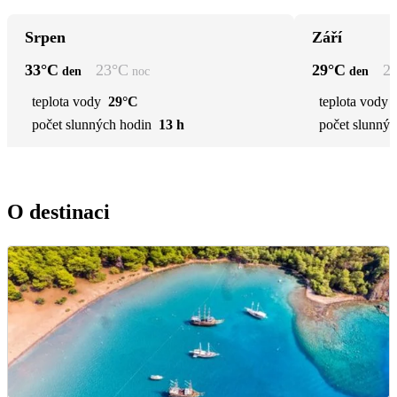
Srpen
Září
33
°C
23
°C
29
°C
2
den
noc
den
teplota vody
29°C
teplota vody
počet slunných hodin
13 h
počet slunnýc
O destinaci