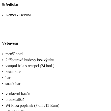
Středisko
•
Kemer - Beldibi
Vybavení
•
menší hotel
•
2 třípatrové budovy bez výtahu
•
vstupní hala s recepcí (24 hod.)
•
restaurace
•
bar
•
snack bar
•
venkovní bazén
•
brouzdaliště
•
Wi-Fi za poplatek (7 dní /15 Euro)