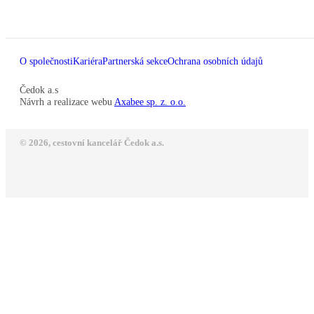
O společnosti
Kariéra
Partnerská sekce
Ochrana osobních údajů
Čedok a.s
Návrh a realizace webu
Axabee sp. z. o.o.
© 2026, cestovní kancelář Čedok a.s.