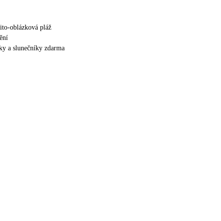
čito-oblázková pláž
ění
šky a slunečníky zdarma