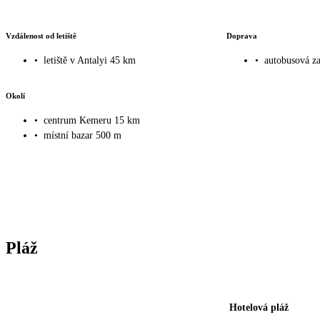
Vzdálenost od letiště
Doprava
•
letiště v Antalyi 45 km
•
autobusová z
Okolí
•
centrum Kemeru 15 km
•
místní bazar 500 m
Pláž
Hotelová pláž