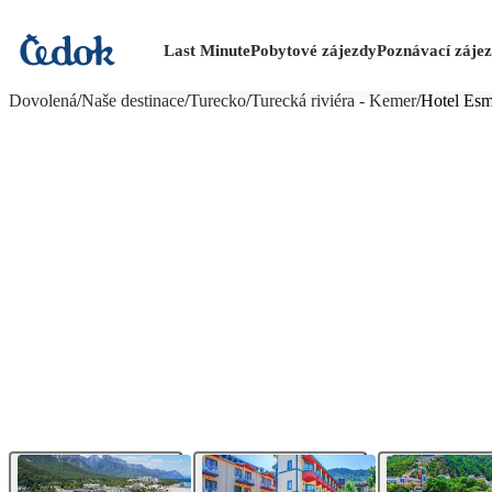
Last Minute
Pobytové zájezdy
Poznávací záje
více fotografií (20)
Dovolená
/
Naše destinace
/
Turecko
/
Turecká riviéra - Kemer
/
Hotel Esm