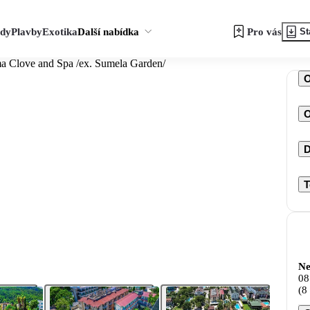
zdy
Plavby
Exotika
Další nabídka
Pro vás
St
a Clove and Spa /ex. Sumela Garden/
O
D
T
Ne
08
(8