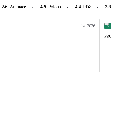
2.6
Animace
4.9
Poloha
4.4
Pláž
3.8
Atrakce
čvc 2026
3
Jiří
PRO NENÁR