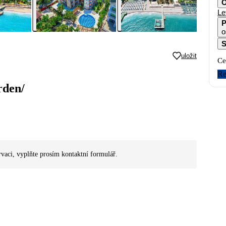
O
Le
P
o
S
uložit
Ce
Re
rden/
rvaci, vyplňte prosím kontaktní formulář.