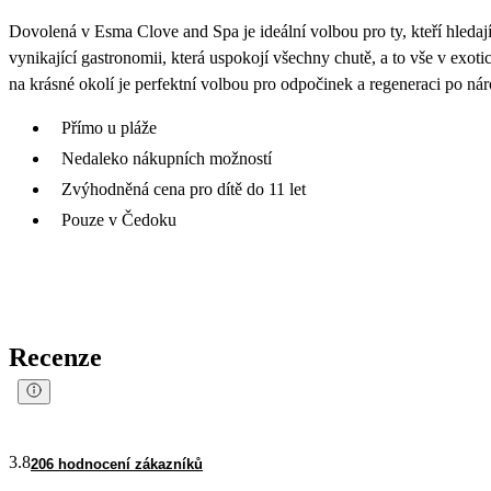
Dovolená v Esma Clove and Spa je ideální volbou pro ty, kteří hledaj
vynikající gastronomii, která uspokojí všechny chutě, a to vše v exo
na krásné okolí je perfektní volbou pro odpočinek a regeneraci po ná
Přímo u pláže
Nedaleko nákupních možností
Zvýhodněná cena pro dítě do 11 let
Pouze v Čedoku
Recenze
3.8
206 hodnocení zákazníků