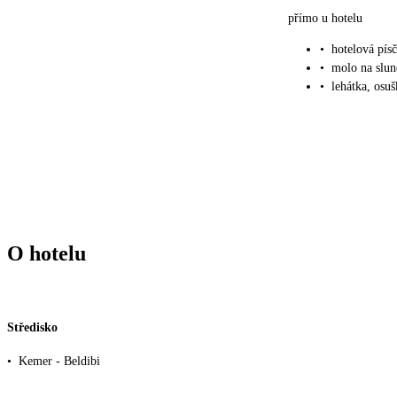
přímo u hotelu
•
hotelová pís
•
molo na slun
•
lehátka, osu
O hotelu
Středisko
•
Kemer - Beldibi