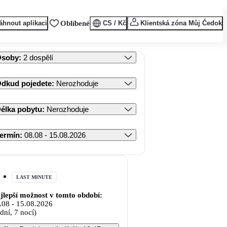
áhnout aplikaci
Oblíbené
CS / Kč
Klientská zóna Můj Čedok
Osoby
:
2 dospělí
dkud pojedete
:
Nerozhoduje
élka pobytu
:
Nerozhoduje
ermín
:
08.08 - 15.08.2026
LAST MINUTE
jlepší možnost v tomto období:
.08
-
15.08.2026
 dní, 7 nocí)