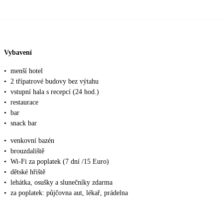
Vybavení
•
menší hotel
•
2 třípatrové budovy bez výtahu
•
vstupní hala s recepcí (24 hod.)
•
restaurace
•
bar
•
snack bar
•
venkovní bazén
•
brouzdaliště
•
Wi-Fi za poplatek (7 dní /15 Euro)
•
dětské hřiště
•
lehátka, osušky a slunečníky zdarma
•
za poplatek: půjčovna aut, lékař, prádelna