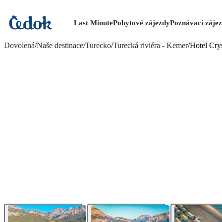
Last Minute
Pobytové zájezdy
Poznávací záje
více fotografií (27)
Dovolená
/
Naše destinace
/
Turecko
/
Turecká riviéra - Kemer
/
Hotel Crys