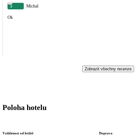
5
Michal
Ok
Zobrazit všechny recenze
Poloha hotelu
Vzdálenost od letiště
Doprava