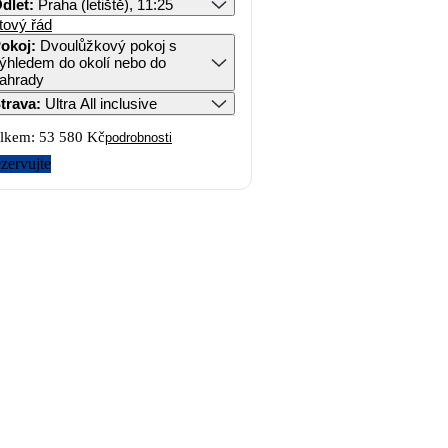
dlet
:
Praha (letiště), 11:25
tový řád
okoj
:
Dvoulůžkový pokoj s
ýhledem do okolí nebo do
ahrady
trava
:
Ultra All inclusive
lkem:
53 580 Kč
podrobnosti
zervujte