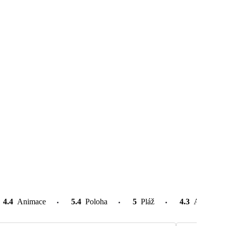
4.4
Animace
5.4
Poloha
5
Pláž
4.3
Atrakce v