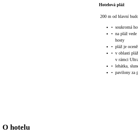
Hotelová pláž
200 m od hlavní bud
•
soukromá hot
•
na pláž vede
hosty
•
pláž je ocen
•
v oblasti plá
v rámci Ultra
•
lehátka, slu
•
pavilony za 
O hotelu