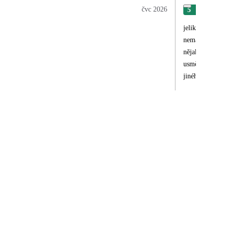
čvc 2026
5
Zby
jelikož jezdím
nemáme s nimi 
nějaké konflik
usměrňování je
jiného, než je 
vykazují do fronty.
personálu je s
moře a standar
lednicích rozmístěných po celém areálu h
hodin před odle
ale v našem př
pro dospělé. M
mostem přes mí