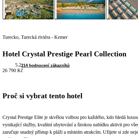
Turecko, Turecká riviéra - Kemer
Hotel Crystal Prestige Pearl Collection
5.2
214 hodnocení zákazníků
26 790 Kč
Proč si vybrat tento hotel
Crystal Prestige Elite je skvělou volbou pro každého, kdo hledá luxu
vynikající služby, kvalitní ubytování a širokou nabídku aktivit pro vš
zaručuje snadný přístup k pláži a místním atrakcím. Užijete si zde neje