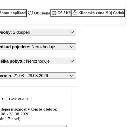
áhnout aplikaci
Oblíbené
CS / Kč
Klientská zóna Můj Čedok
Osoby
:
2 dospělí
dkud pojedete
:
Nerozhoduje
élka pobytu
:
Nerozhoduje
ermín
:
21.08 - 28.08.2026
LAST MINUTE
jlepší možnost v tomto období:
.08
-
28.08.2026
 dní, 7 nocí)