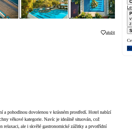
O
Le
P
v
z
S
uložit
Ce
Re
sní a pohodlnou dovolenou v krásném prostředí. Hotel nabízí
echny věkové kategorie. Navíc je ideálně situován, což
n relaxaci, ale i skvělé gastronomické zážitky a prvotřídní