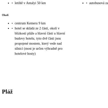
•
letiště v Antalyi 50 km
•
autobusová z
Okolí
•
centrum Kemeru 9 km
•
hotel se skládá ze 2 částí, okolí v
blízkosti pláže a hlavní části u hlavní
budovy hotelu, tyto dvě části jsou
propojené mostem, který vede nad
silnicí (most je určen výhradně pro
hotelové hosty)
Pláž