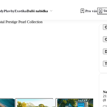
zdy
Plavby
Exotika
Další nabídka
Pro vás
St
tal Prestige Pearl Collection
O
D
T
Ne
21
(8