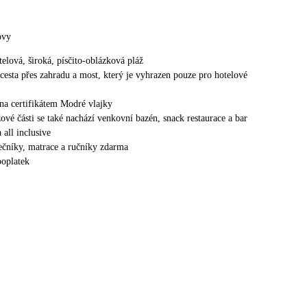
ovy
elová, široká, písčito-oblázková pláž
 cesta přes zahradu a most, který je vyhrazen pouze pro hotelové
ěna certifikátem Modré vlajky
žové části se také nachází venkovní bazén, snack restaurace a bar
 all inclusive
nečníky, matrace a ručníky zdarma
poplatek