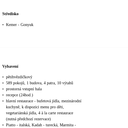
Středisko
•
Kemer - Gonyuk
Vybavení
•
pětihvězdičkový
•
589 pokojů, 1 budova, 4 patra, 10 výtahů
•
prostorná vstupní hala
•
recepce (24hod.)
•
hlavní restaurace - bufetová jídla, mezinárodní
kuchyně, k dispozici menu pro děti,
vegetariánská jídla, 4 à la carte restaurace
(nutná předchozí rezervace)
•
Piatto - italská, Kadah - turecká, Marmita -