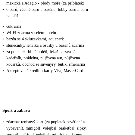
mexická a Adagio - plody moře (za příplatek)
•
6 barů, včetně baru u bazénu, lobby baru a baru
na pláži
•
cukrárna
•
Wi-Fi zdarma v celém hotelu
•
bazén se 4 skluzavkami, aquapark
•
slunečníky, lehátka a osušky u bazénů zdarma
•
za poplatek: hlídání dětí, lékař na zavolání,
kadeřník, prádelna, půjčovna aut, půjčovna
kočárků, obchod se suvenýry, butik, směnárna
•
Akceptované kreditní karty Visa, MasterCard.
Sport a zábava
•
zdarma: tenisový kurt (za poplatek osvětlení a
vybavení), minigolf, volejbal, basketbal, šipky,
aerobik, plážový volejbal, minifotbal, fitness