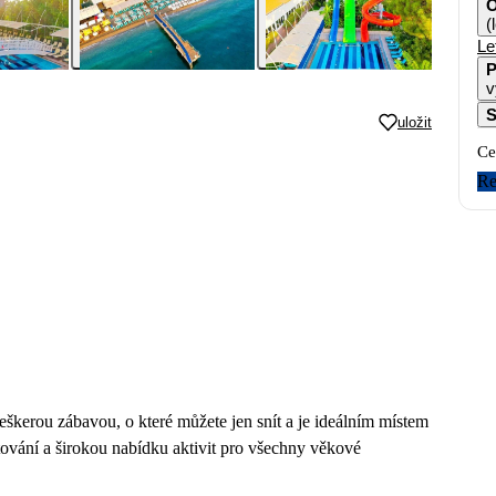
O
(
Le
P
v
S
uložit
Ce
Re
eškerou zábavou, o které můžete jen snít a je ideálním místem
tování a širokou nabídku aktivit pro všechny věkové