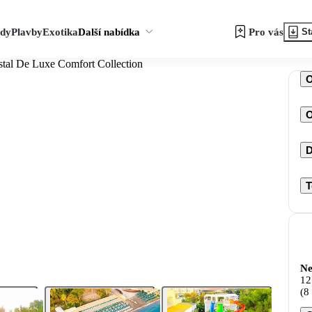
zdy
Plavby
Exotika
Další nabídka
Pro vás
St
stal De Luxe Comfort Collection
O
D
T
Ne
12
(8