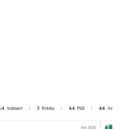
3.4
Animace
5
Poloha
4.4
Pláž
4.6
Atrakce v o
čvn 2026
6
Már