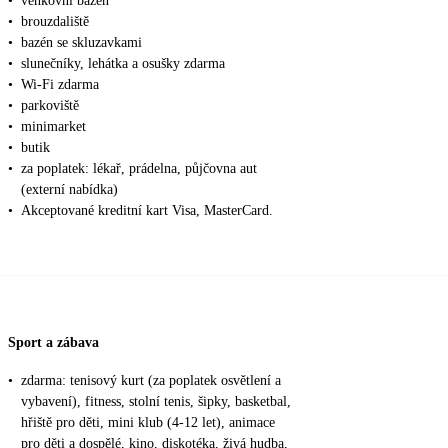
•
venkovní bazén
•
brouzdaliště
•
bazén se skluzavkami
•
slunečníky, lehátka a osušky zdarma
•
Wi-Fi zdarma
•
parkoviště
•
minimarket
•
butik
•
za poplatek: lékař, prádelna, půjčovna aut
(externí nabídka)
•
Akceptované kreditní kart Visa, MasterCard.
Sport a zábava
•
zdarma: tenisový kurt (za poplatek osvětlení a
vybavení), fitness, stolní tenis, šipky, basketbal,
hřiště pro děti, mini klub (4-12 let), animace
pro děti a dospělé, kino, diskotéka, živá hudba,