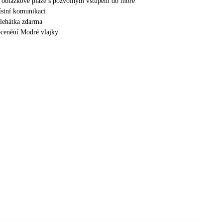
t oblázkové pláže s pozvolným vstupem do moře
ístní komunikaci
 lehátka zdarma
 ocenění Modré vlajky