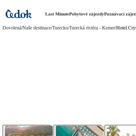
Last Minute
Pobytové zájezdy
Poznávací záje
více fotografií (29)
Dovolená
/
Naše destinace
/
Turecko
/
Turecká riviéra - Kemer
/
Hotel Cry