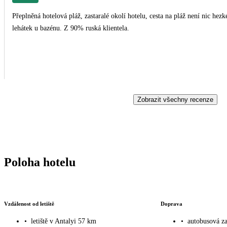
Přeplněná hotelová pláž, zastaralé okolí hotelu, cesta na pláž není nic hezkého. Stále stejné jídlo. Jako plus hodnotíme spoustu
lehátek u bazénu. Z 90% ruská klientela.
Zobrazit všechny recenze
Poloha hotelu
Vzdálenost od letiště
Doprava
•
letiště v Antalyi 57 km
•
autobusová z