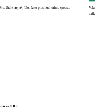
Vela cestujem,
najlepsích, bo
astávka 400 m