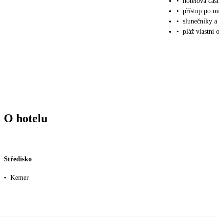
•
hotelová čás
•
přístup po m
•
slunečníky a
•
pláž vlastní
O hotelu
Středisko
•
Kemer