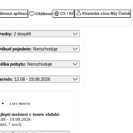
áhnout aplikaci
Oblíbené
CS / Kč
Klientská zóna Můj Čedok
Osoby
:
2 dospělí
dkud pojedete
:
Nerozhoduje
élka pobytu
:
Nerozhoduje
ermín
:
12.08 - 19.08.2026
LAST MINUTE
jlepší možnost v tomto období:
.08
-
19.08.2026
 dní, 7 nocí)