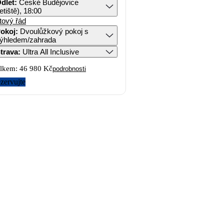
dlet
:
České Budějovice
letiště), 18:00
tový řád
okoj
:
Dvoulůžkový pokoj s
ýhledem/zahrada
trava
:
Ultra All Inclusive
lkem:
46 980 Kč
podrobnosti
zervujte