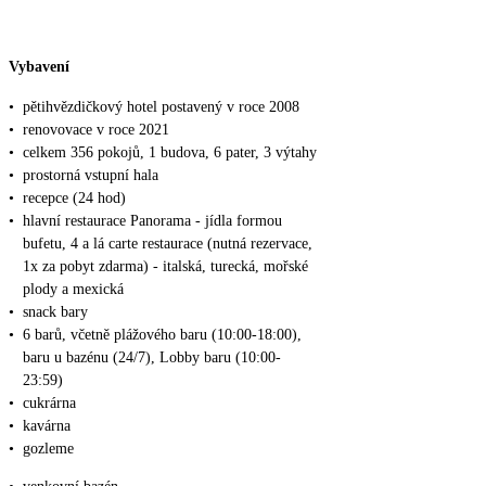
Vybavení
•
pětihvězdičkový hotel postavený v roce 2008
•
renovovace v roce 2021
•
celkem 356 pokojů, 1 budova, 6 pater, 3 výtahy
•
prostorná vstupní hala
•
recepce (24 hod)
•
hlavní restaurace Panorama - jídla formou
bufetu, 4 a lá carte restaurace (nutná rezervace,
1x za pobyt zdarma) - italská, turecká, mořské
plody a mexická
•
snack bary
•
6 barů, včetně plážového baru (10:00-18:00),
baru u bazénu (24/7), Lobby baru (10:00-
23:59)
•
cukrárna
•
kavárna
•
gozleme