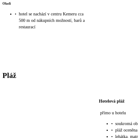
Okolí
•
hotel se nachází v centru Kemeru cca
500 m od nákupních možností, barů a
restaurací
Pláž
Hotelová pláž
přímo u hotelu
•
soukromá ob
•
pláž oceněn
•
lehátka, mat