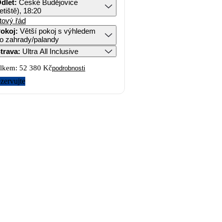
dlet
:
České Budějovice
letiště), 18:20
tový řád
okoj
:
Větší pokoj s výhledem
o zahrady/palandy
trava
:
Ultra All Inclusive
lkem:
52 380 Kč
podrobnosti
zervujte