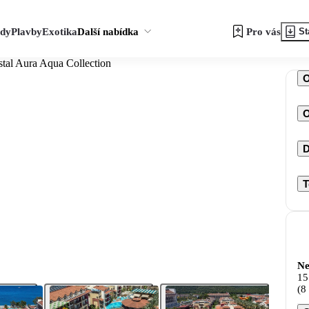
zdy
Plavby
Exotika
Další nabídka
Pro vás
St
stal Aura Aqua Collection
O
D
T
Ne
15
(8