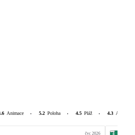
3.6
Animace
5.2
Poloha
4.5
Pláž
4.3
Atrakce v
čvc 2026
4
Ant