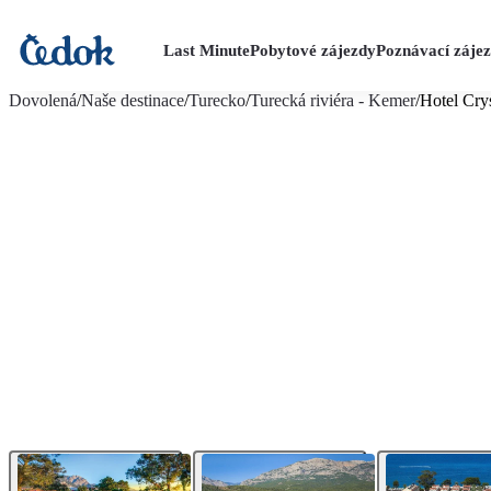
Last Minute
Pobytové zájezdy
Poznávací záje
více fotografií (20)
Dovolená
/
Naše destinace
/
Turecko
/
Turecká riviéra - Kemer
/
Hotel Cry