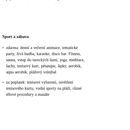
Sport a zábava
•
zdarma: denní a večerní animace, tematické
party, živá hudba, karaoke, disco bar. Fitness,
sauna, vstup do tureckých lázní, joga, meditace,
šachy, tenisový kurt, pétanque, šipky, aerobik,
aqua aerobik, plážový volejbal
•
za poplatek: tenisové vybavení, osvětlení
tenisového kurtu, vodní sporty na pláži, různé
tělové procedury a masáže