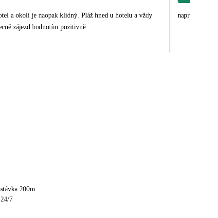
el a okolí je naopak klidný. Pláž hned u hotelu a vždy
naprostá spoko
becně zájezd hodnotím pozitivně.
astávka 200m
 24/7