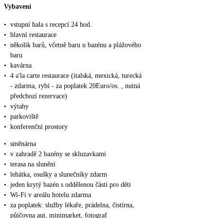
Vybavení
•
vstupní hala s recepcí 24 hod.
•
hlavní restaurace
•
několik barů, včetně baru u bazénu a plážového
baru
•
kavárna
•
4 a'la carte restaurace (italská, mexická, turecká
- zdarma, rybí - za poplatek 20Euro/os. , nutná
předchozí rezervace)
•
výtahy
•
parkoviště
•
konferenční prostory
•
směnárna
•
v zahradě 2 bazény se skluzavkami
•
terasa na slunění
•
lehátka, osušky a slunečníky zdarm
•
jeden krytý bazén s oddělenou částí pro děti
•
Wi-Fi v areálu hotelu zdarma
•
za poplatek: služby lékaře, prádelna, čistírna,
půjčovna aut, minimarket, fotograf