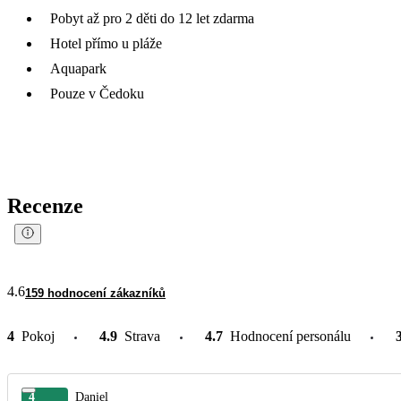
Pobyt až pro 2 děti do 12 let zdarma
Hotel přímo u pláže
Aquapark
Pouze v Čedoku
Recenze
4.6
159 hodnocení zákazníků
4
Pokoj
4.9
Strava
4.7
Hodnocení personálu
4
Daniel