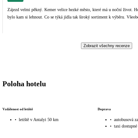
Zájezd velmi pěkný. Kemer velice hezké město, které má u noční život. Hot
bylo kam si lehnout. Co se týká jídla tak široký sortiment k výběru. Všeo
Zobrazit všechny recenze
Poloha hotelu
Vzdálenost od letiště
Doprava
•
letiště v Antalyi 50 km
•
autobusová z
•
taxi dostupné