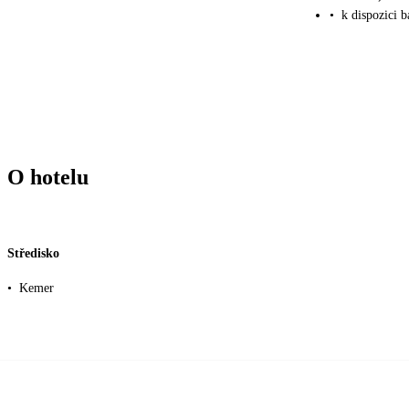
•
k dispozici b
O hotelu
Středisko
•
Kemer