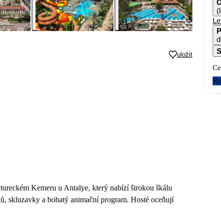
O
(
Le
P
d
S
uložit
Ce
Re
v tureckém Kemeru u Antalye, který nabízí širokou škálu
nů, skluzavky a bohatý animační program. Hosté oceňují