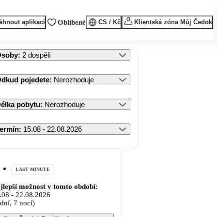
áhnout aplikaci
Oblíbené
CS / Kč
Klientská zóna Můj Čedok
Osoby
:
2 dospělí
dkud pojedete
:
Nerozhoduje
élka pobytu
:
Nerozhoduje
ermín
:
15.08 - 22.08.2026
LAST MINUTE
jlepší možnost v tomto období:
.08
-
22.08.2026
 dní, 7 nocí)