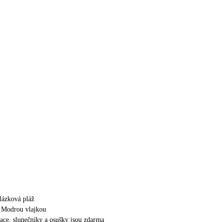
lázková pláž
a Modrou vlajkou
race, slunečníky a osušky jsou zdarma