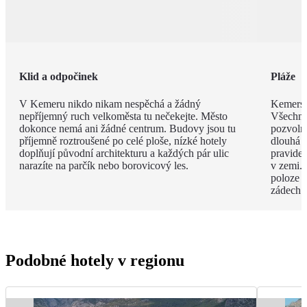
Klid a odpočinek
Pláže
V Kemeru nikdo nikam nespěchá a žádný
Kemerské
nepříjemný ruch velkoměsta tu nečekejte. Město
Všechny
dokonce nemá ani žádné centrum. Budovy jsou tu
pozvoln
příjemně roztroušené po celé ploše, nízké hotely
dlouhá 
doplňují původní architekturu a každých pár ulic
pravide
narazíte na parčík nebo borovicový les.
v zemi. 
poloze 
zádech.
Podobné hotely v regionu