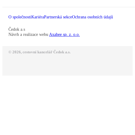
O společnosti
Kariéra
Partnerská sekce
Ochrana osobních údajů
Čedok a.s
Návrh a realizace webu
Axabee sp. z. o.o.
© 2026, cestovní kancelář Čedok a.s.