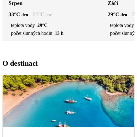
Srpen
Září
33
°C
23
°C
29
°C
2
den
noc
den
teplota vody
29°C
teplota vody
počet slunných hodin
13 h
počet slunnýc
O destinaci