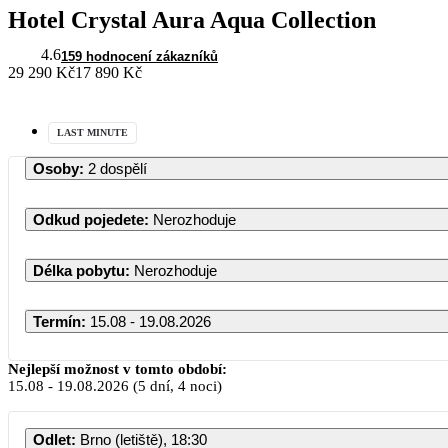
Hotel Crystal Aura Aqua Collection
4.6
159 hodnocení zákazníků
29 290 Kč
17 890 Kč
LAST MINUTE
Osoby
:
2 dospělí
Odkud pojedete
:
Nerozhoduje
Délka pobytu
:
Nerozhoduje
Termín
:
15.08 - 19.08.2026
Srpen 2026
Nejlepší možnost v tomto období:
15.08
-
19.08.2026
(5 dní, 4 noci)
PO
ÚT
ST
ČT
PÁ
Odlet
:
Brno (letiště), 18:30