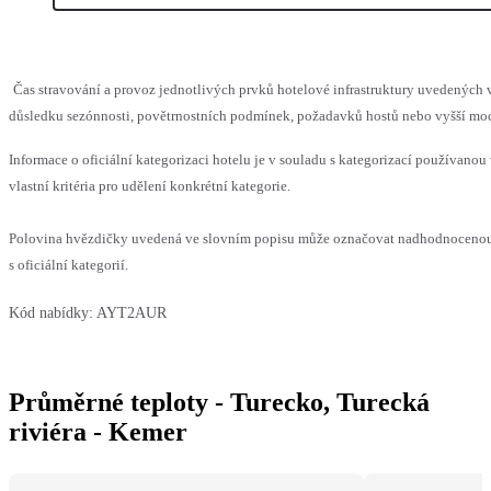
Čas stravování a provoz jednotlivých prvků hotelové infrastruktury uvedenýc
důsledku sezónnosti, povětrnostních podmínek, požadavků hostů nebo vyšší moci,
Informace o oficiální kategorizaci hotelu je v souladu s kategorizací používanou
vlastní kritéria pro udělení konkrétní kategorie.
Polovina hvězdičky uvedená ve slovním popisu může označovat nadhodnocenou
s oficiální kategorií.
Kód nabídky:
AYT2AUR
Průměrné teploty - Turecko, Turecká
riviéra - Kemer