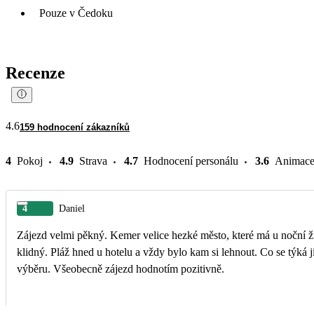
Pouze v Čedoku
Recenze
4.6
159 hodnocení zákazníků
4
Pokoj
4.9
Strava
4.7
Hodnocení personálu
3.6
Animac
4
Daniel
Zájezd velmi pěkný. Kemer velice hezké město, které má u noční ži
klidný. Pláž hned u hotelu a vždy bylo kam si lehnout. Co se týká jí
výběru. Všeobecně zájezd hodnotím pozitivně.