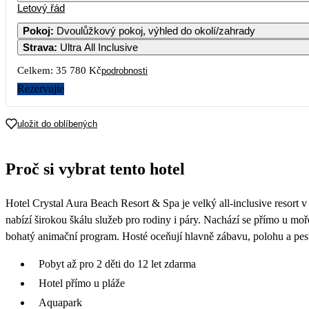
Letový řád
Pokoj
:
Dvoulůžkový pokoj, výhled do okolí/zahrady
Strava
:
Ultra All Inclusive
3
4
5
6
7
2
Celkem:
35 780 Kč
podrobnosti
10
11
12
13
14
Rezervujte
23 790
25 390
1
17
18
19
20
21
uložit do oblíbených
24 490
26 490
1
24
25
26
27
28
Proč si vybrat tento hotel
22 790
24 690
2
31
Hotel Crystal Aura Beach Resort & Spa je velký all-inclusive resort 
nabízí širokou škálu služeb pro rodiny i páry. Nachází se přímo u mo
bohatý animační program. Hosté oceňují hlavně zábavu, polohu a pest
Pobyt až pro 2 děti do 12 let zdarma
Hotel přímo u pláže
Aquapark