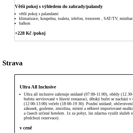
Větší pokoj s výhledem do zahrady/palandy
větší pokoj s palandami
klimatizace, koupelna, toaleta, telefon, trezorem , SAT/TV, miniba
balkon
+228 Kč /pokoj
Strava
Ultra All Inclusive
Ultra all inclusive zahrnuje snídaně (07:00-11:00), obědy (12.3
bufetu servírované v hlavní restauraci, dětský bufet se nachází v
(12:00-13:00) večeře (18:00-19:30). Pozdní snídaně, občerstvení
zákusek, gozleme, zmrzlina, místní a některé importované nealko
a časech určené hotelem. 1x za pobyt, lze zdarma využít služeb re
předchozí rezervace).
v ceně