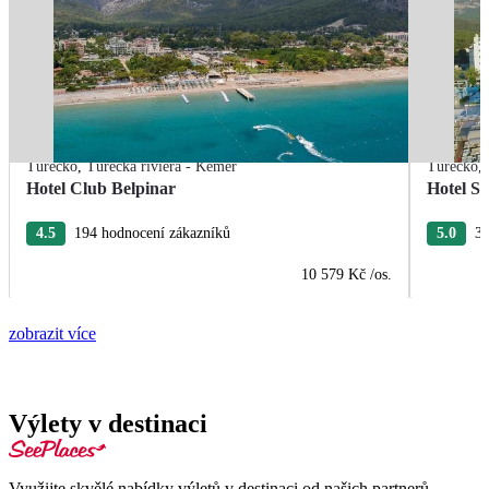
Turecko
,
Turecká riviéra - Kemer
Turecko
,
Hotel Club Belpinar
Hotel Se
4.5
194 hodnocení zákazníků
5.0
31
10 579 Kč
/os.
zobrazit více
Výlety v destinaci
Využijte skvělé nabídky výletů v destinaci od našich partnerů