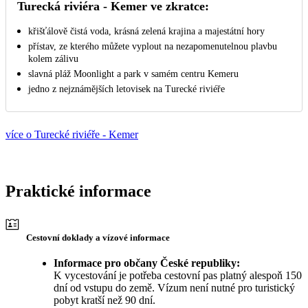
Turecká riviéra - Kemer ve zkratce:
křišťálově čistá voda, krásná zelená krajina a majestátní hory
přístav, ze kterého můžete vyplout na nezapomenutelnou plavbu
kolem zálivu
slavná pláž Moonlight a park v samém centru Kemeru
jedno z nejznámějších letovisek na Turecké riviéře
více o Turecké riviéře - Kemer
Praktické informace
Cestovní doklady a vízové informace
Informace pro občany České republiky:
K vycestování je potřeba cestovní pas platný alespoň 150
dní od vstupu do země. Vízum není nutné pro turistický
pobyt kratší než 90 dní.