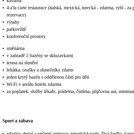
•
kavárna
•
4 a'la carte restaurace (italská, mexická, turecká - zdarma, rybí - z
rezervace)
•
výtahy
•
parkoviště
•
konferenční prostory
•
směnárna
•
v zahradě 2 bazény se skluzavkami
•
terasa na slunění
•
lehátka, osušky a slunečníky zdarm
•
jeden krytý bazén s oddělenou částí pro děti
•
Wi-Fi v areálu hotelu zdarma
•
za poplatek: služby lékaře, prádelna, čistírna, půjčovna aut, minimar
Sport a zábava
•
zdarma: denní a večerní animace, tematické party, živá hudba, karao