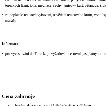
tureckých lázní, joga, meditace, šachy, tenisový kurt, pétanque, šip
•
za poplatek: tenisové vybavení, osvětlení tenisového kurtu, vodní s
masáže
Informace
•
pro vycestování do Turecka je vyžadován cestovní pas platný mini
Cena zahrnuje
leteckou dopravu v turistické třídě včetně tax a příplatků