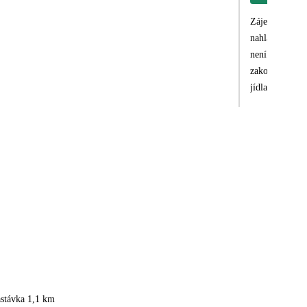
Zájezd byl pěk
nahlášení vedoucímu. V informacích o hotelu při pokynech k zájezdu bylo uvedeno, že
není pravda. W
zakoupit u recepce 
jídla byl menš
křidýlka nebo 
astávka 1,1 km