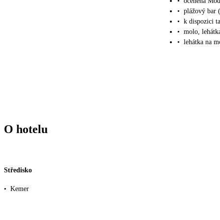
•
oceněná Mod
•
plážový bar 
•
k dispozici t
•
molo, lehátk
•
lehátka na m
O hotelu
Středisko
•
Kemer