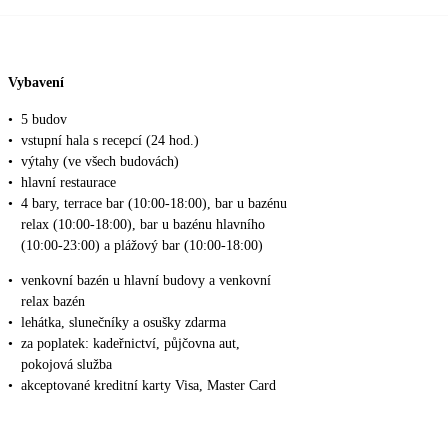
Vybavení
•
5 budov
•
vstupní hala s recepcí (24 hod.)
•
výtahy (ve všech budovách)
•
hlavní restaurace
•
4 bary, terrace bar (10:00-18:00), bar u bazénu
relax (10:00-18:00), bar u bazénu hlavního
(10:00-23:00) a plážový bar (10:00-18:00)
•
venkovní bazén u hlavní budovy a venkovní
relax bazén
•
lehátka, slunečníky a osušky zdarma
•
za poplatek: kadeřnictví, půjčovna aut,
pokojová služba
•
akceptované kreditní karty Visa, Master Card