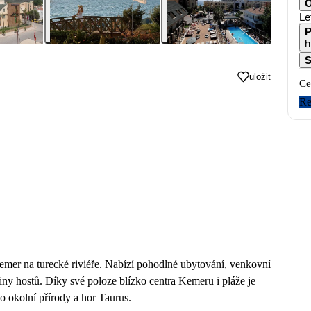
O
Le
P
h
S
uložit
Ce
Re
emer na turecké riviéře. Nabízí pohodlné ubytování, venkovní
iny hostů. Díky své poloze blízko centra Kemeru i pláže je
 okolní přírody a hor Taurus.