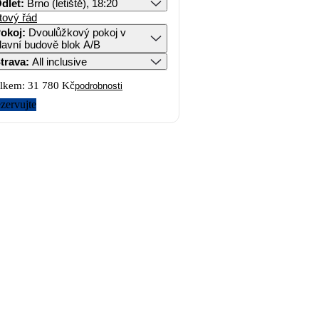
dlet
:
Brno (letiště), 18:20
tový řád
okoj
:
Dvoulůžkový pokoj v
lavní budově blok A/B
trava
:
All inclusive
lkem:
31 780 Kč
podrobnosti
zervujte