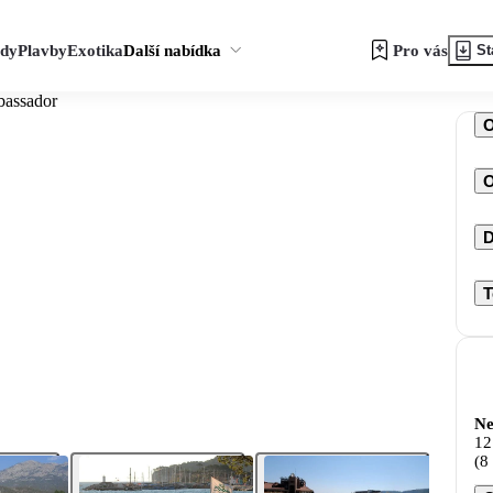
zdy
Plavby
Exotika
Další nabídka
Pro vás
St
bassador
O
D
T
Ne
12
(8