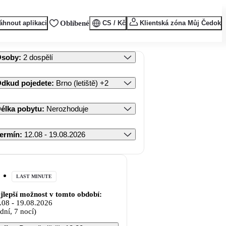
áhnout aplikaci
Oblíbené
CS / Kč
Klientská zóna Můj Čedok
Osoby
:
2 dospělí
dkud pojedete
:
Brno (letiště)
+2
élka pobytu
:
Nerozhoduje
ermín
:
12.08 - 19.08.2026
LAST MINUTE
jlepší možnost v tomto období:
.08
-
19.08.2026
 dní, 7 nocí)