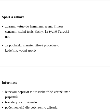
Sport a zábava
•
zdarma: vstup do hammam, sauna, fitness
centrum, stolní tenis, šachy, 1x týdně Turecká
noc
•
za poplatek: masáže, tělové procedury,
kadeřník, vodní sporty
Informace
•
leteckou dopravu v turistické třídě včetně tax a
příplatků
•
transfery v cíli zájezdu
•
počet noclehů dle potvrzení o zájezdu