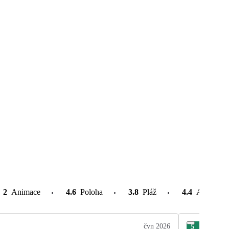
2
Animace
4.6
Poloha
3.8
Pláž
4.4
Atrakce v
čvn 2026
5
Rom