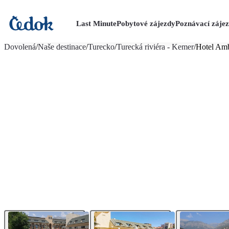
Last Minute
Pobytové zájezdy
Poznávací záje
více fotografií (30)
Dovolená
/
Naše destinace
/
Turecko
/
Turecká riviéra - Kemer
/
Hotel Am