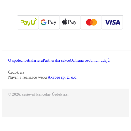
O společnosti
Kariéra
Partnerská sekce
Ochrana osobních údajů
Čedok a.s
Návrh a realizace webu
Axabee sp. z. o.o.
© 2026, cestovní kancelář Čedok a.s.