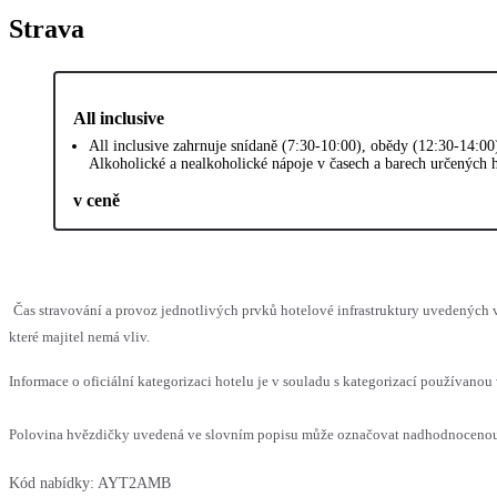
Strava
All inclusive
All inclusive zahrnuje snídaně (7:30-10:00), obědy (12:30-14:00
Alkoholické a nealkoholické nápoje v časech a barech určených h
v ceně
Čas stravování a provoz jednotlivých prvků hotelové infrastruktury uvedenýc
které majitel nemá vliv.
Informace o oficiální kategorizaci hotelu je v souladu s kategorizací používanou 
Polovina hvězdičky uvedená ve slovním popisu může označovat nadhodnocenou n
Kód nabídky:
AYT2AMB