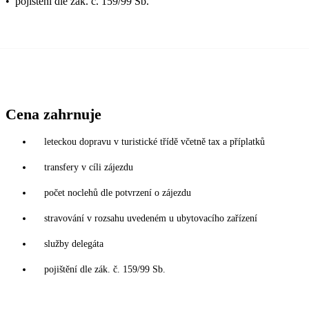
•
pojištění dle zák. č. 159/99 Sb.
Cena zahrnuje
leteckou dopravu v turistické třídě včetně tax a příplatků
transfery v cíli zájezdu
počet noclehů dle potvrzení o zájezdu
stravování v rozsahu uvedeném u ubytovacího zařízení
služby delegáta
pojištění dle zák. č. 159/99 Sb.