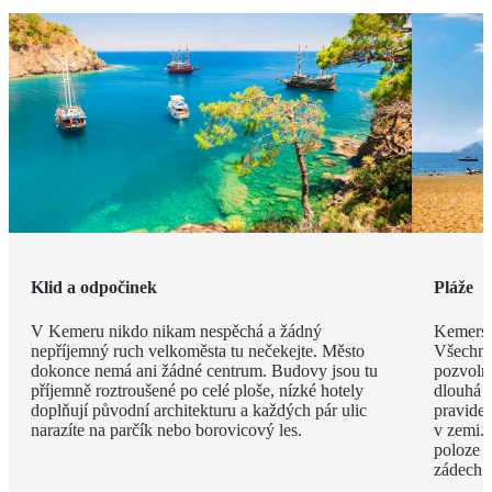
Klid a odpočinek
Pláže
V Kemeru nikdo nikam nespěchá a žádný
Kemerské
nepříjemný ruch velkoměsta tu nečekejte. Město
Všechny
dokonce nemá ani žádné centrum. Budovy jsou tu
pozvoln
příjemně roztroušené po celé ploše, nízké hotely
dlouhá 
doplňují původní architekturu a každých pár ulic
pravide
narazíte na parčík nebo borovicový les.
v zemi. 
poloze 
zádech.