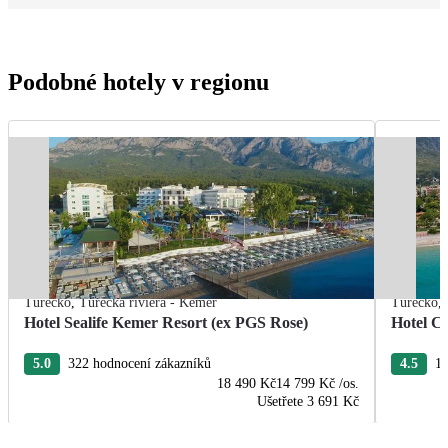
Podobné hotely v regionu
Turecko
,
Turecká riviéra - Kemer
Turecko
,
Hotel Sealife Kemer Resort (ex PGS Rose)
Hotel C
5.0
322 hodnocení zákazníků
4.5
19
18 490 Kč
14 799 Kč
/os.
Ušetřete
3 691 Kč