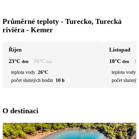
Průměrné teploty - Turecko, Turecká
riviéra - Kemer
Říjen
Listopad
23
°C
16
°C
18
°C
1
den
noc
den
teplota vody
26°C
teplota vody
počet slunných hodin
10 h
počet slunnýc
O destinaci