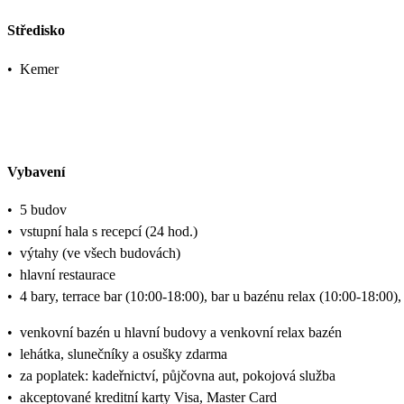
Středisko
•
Kemer
Vybavení
•
5 budov
•
vstupní hala s recepcí (24 hod.)
•
výtahy (ve všech budovách)
•
hlavní restaurace
•
4 bary, terrace bar (10:00-18:00), bar u bazénu relax (10:00-18:00)
•
venkovní bazén u hlavní budovy a venkovní relax bazén
•
lehátka, slunečníky a osušky zdarma
•
za poplatek: kadeřnictví, půjčovna aut, pokojová služba
•
akceptované kreditní karty Visa, Master Card