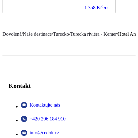
1 358 Kč
/os.
Dovolená
/
Naše destinace
/
Turecko
/
Turecká riviéra - Kemer
/
Hotel Am
Kontakt
Kontaktujte nás
+420 296 184 910
info@cedok.cz