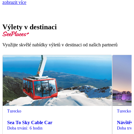
zobrazit více
Výlety v destinaci
Využijte skvělé nabídky výletů v destinaci od našich partnerů
Turecko
Turecko
Sea To Sky Cable Car
Návštěv
Doba trvání
:
6 hodin
Doba trvá