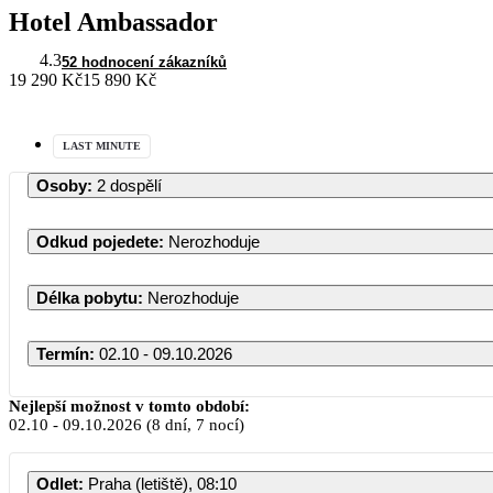
Hotel Ambassador
4.3
52 hodnocení zákazníků
19 290 Kč
15 890 Kč
LAST MINUTE
Osoby
:
2 dospělí
Odkud pojedete
:
Nerozhoduje
Délka pobytu
:
Nerozhoduje
Termín
:
02.10 - 09.10.2026
Nejlepší možnost v tomto období:
02.10
-
09.10.2026
(8 dní, 7 nocí)
Odlet
:
Praha (letiště), 08:10