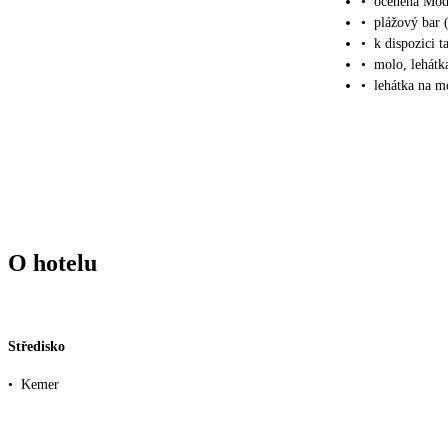
•
oceněná Mod
•
plážový bar 
•
k dispozici t
•
molo, lehátk
•
lehátka na m
O hotelu
Středisko
•
Kemer