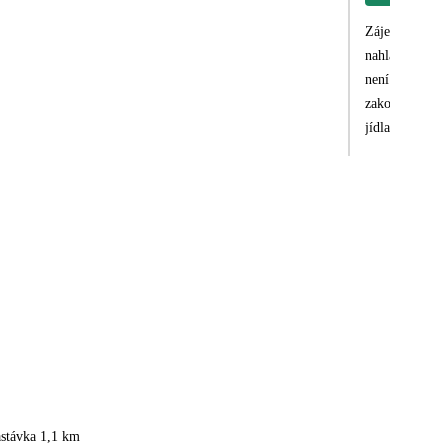
Zájezd byl pěk
nahlášení vedoucímu. V informacích o hotelu při pokynech k zájezdu bylo uvedeno, že
není pravda. W
zakoupit u recepce 
jídla byl menš
křidýlka nebo 
astávka 1,1 km