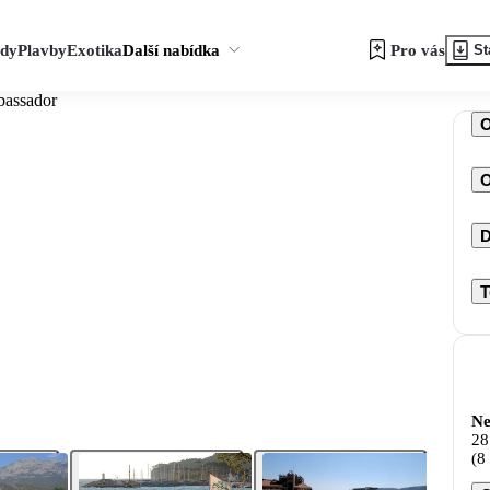
zdy
Plavby
Exotika
Další nabídka
Pro vás
St
bassador
O
D
T
Ne
28
(8