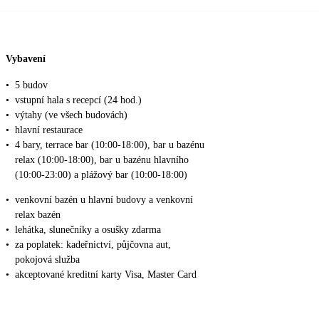
Vybavení
•
5 budov
•
vstupní hala s recepcí (24 hod.)
•
výtahy (ve všech budovách)
•
hlavní restaurace
•
4 bary, terrace bar (10:00-18:00), bar u bazénu
relax (10:00-18:00), bar u bazénu hlavního
(10:00-23:00) a plážový bar (10:00-18:00)
•
venkovní bazén u hlavní budovy a venkovní
relax bazén
•
lehátka, slunečníky a osušky zdarma
•
za poplatek: kadeřnictví, půjčovna aut,
pokojová služba
•
akceptované kreditní karty Visa, Master Card