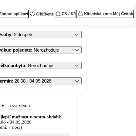
áhnout aplikaci
Oblíbené
CS / Kč
Klientská zóna Můj Čedok
Osoby
:
2 dospělí
dkud pojedete
:
Nerozhoduje
élka pobytu
:
Nerozhoduje
ermín
:
28.08 - 04.09.2026
LAST MINUTE
jlepší možnost v tomto období:
.08
-
04.09.2026
 dní, 7 nocí)