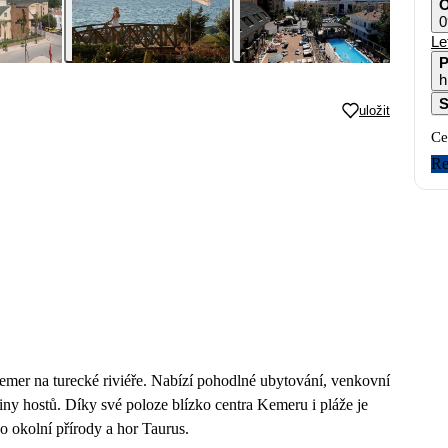
O
0
Le
P
h
S
uložit
Ce
Re
emer na turecké riviéře. Nabízí pohodlné ubytování, venkovní
iny hostů. Díky své poloze blízko centra Kemeru i pláže je
 okolní přírody a hor Taurus.