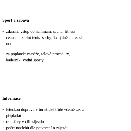
Sport a zábava
•
zdarma: vstup do hammam, sauna, fitness
centrum, stolní tenis, šachy, 1x týdně Turecká
noc
•
za poplatek: masáže, tělové procedury,
kadeřník, vodní sporty
Informace
•
leteckou dopravu v turistické třídě včetně tax a
příplatků
•
transfery v cíli zájezdu
•
počet noclehů dle potvrzení o zájezdu