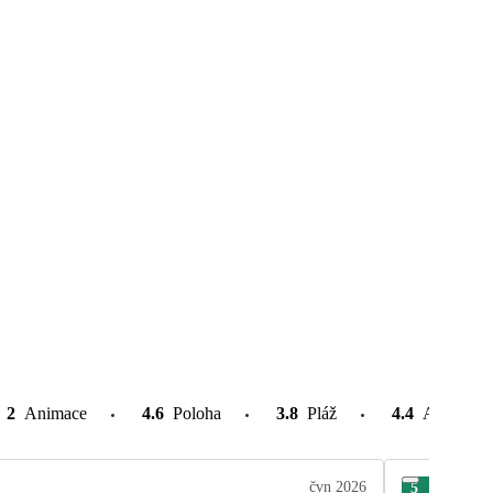
2
Animace
4.6
Poloha
3.8
Pláž
4.4
Atrakce v
čvn 2026
5
Rom