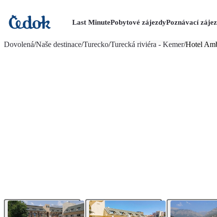
Last Minute
Pobytové zájezdy
Poznávací záje
více fotografií (30)
Dovolená
/
Naše destinace
/
Turecko
/
Turecká riviéra - Kemer
/
Hotel Am