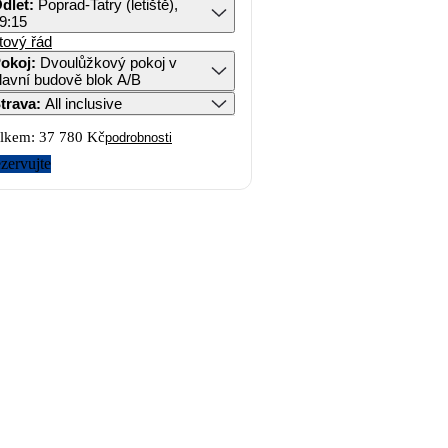
dlet
:
Poprad-Tatry (letiště),
9:15
tový řád
okoj
:
Dvoulůžkový pokoj v
lavní budově blok A/B
trava
:
All inclusive
lkem:
37 780 Kč
podrobnosti
zervujte