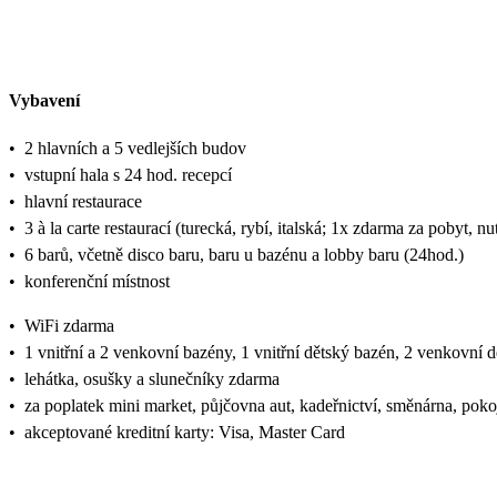
Vybavení
•
2 hlavních a 5 vedlejších budov
•
vstupní hala s 24 hod. recepcí
•
hlavní restaurace
•
3 à la carte restaurací (turecká, rybí, italská; 1x zdarma za pobyt, n
•
6 barů, včetně disco baru, baru u bazénu a lobby baru (24hod.)
•
konferenční místnost
•
WiFi zdarma
•
1 vnitřní a 2 venkovní bazény, 1 vnitřní dětský bazén, 2 venkovní 
•
lehátka, osušky a slunečníky zdarma
•
za poplatek mini market, půjčovna aut, kadeřnictví, směnárna, poko
•
akceptované kreditní karty: Visa, Master Card