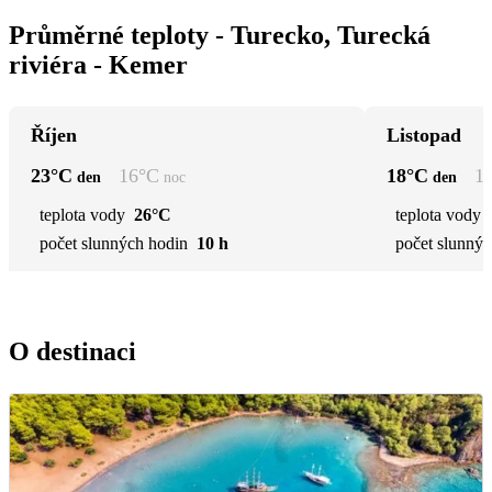
Průměrné teploty - Turecko, Turecká
riviéra - Kemer
Říjen
Listopad
23
°C
16
°C
18
°C
1
den
noc
den
teplota vody
26°C
teplota vody
počet slunných hodin
10 h
počet slunnýc
O destinaci