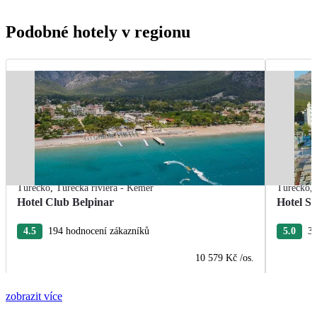
Podobné hotely v regionu
Turecko
,
Turecká riviéra - Kemer
Turecko
,
Hotel Club Belpinar
Hotel Se
4.5
194 hodnocení zákazníků
5.0
31
10 579 Kč
/os.
zobrazit více