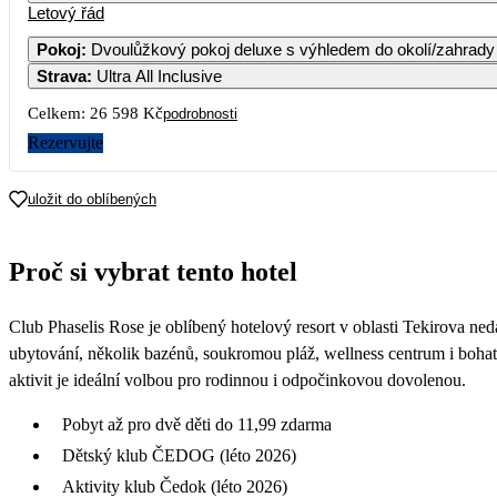
Letový řád
Pokoj
:
Dvoulůžkový pokoj deluxe s výhledem do okolí/zahrady
Strava
:
Ultra All Inclusive
5
15 659
Celkem:
26 598 Kč
podrobnosti
12
Rezervujte
14 759
19
uložit do oblíbených
14 659
26
Proč si vybrat tento hotel
19 119
Club Phaselis Rose je oblíbený hotelový resort v oblasti Tekirova 
ubytování, několik bazénů, soukromou pláž, wellness centrum i bohatý
aktivit je ideální volbou pro rodinnou i odpočinkovou dovolenou.
Pobyt až pro dvě děti do 11,99 zdarma
Dětský klub ČEDOG (léto 2026)
Aktivity klub Čedok (léto 2026)