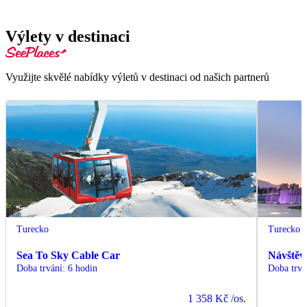
Výlety v destinaci
Využijte skvělé nabídky výletů v destinaci od našich partnerů
Turecko
Turecko
Sea To Sky Cable Car
Návštěv
Doba trvání
:
6 hodin
Doba trvá
1 358 Kč
/os.