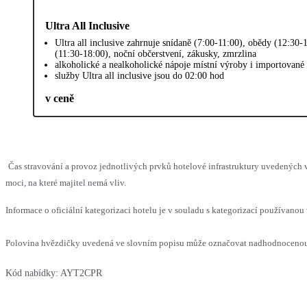
Ultra All Inclusive
Ultra all inclusive zahrnuje snídaně (7:00-11:00), obědy (12:30
(11:30-18:00), noční občerstvení, zákusky, zmrzlina
alkoholické a nealkoholické nápoje místní výroby i importované
služby Ultra all inclusive jsou do 02:00 hod
v ceně
Čas stravování a provoz jednotlivých prvků hotelové infrastruktury uvedenýc
moci, na které majitel nemá vliv.
Informace o oficiální kategorizaci hotelu je v souladu s kategorizací používanou 
Polovina hvězdičky uvedená ve slovním popisu může označovat nadhodnocenou n
Kód nabídky:
AYT2CPR