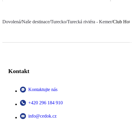
Dovolená
/
Naše destinace
/
Turecko
/
Turecká riviéra - Kemer
/
Club Hote
Kontakt
Kontaktujte nás
+420 296 184 910
info@cedok.cz