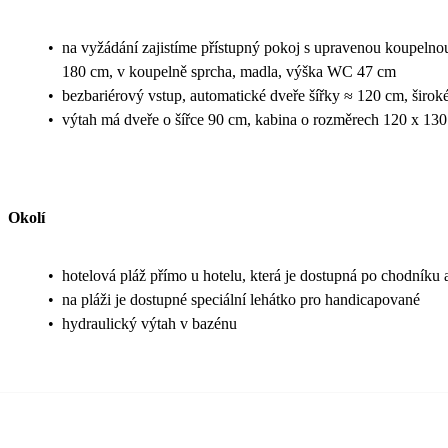
•
na vyžádání zajistíme přístupný pokoj s upravenou koupelnou
180 cm, v koupelně sprcha, madla, výška WC 47 cm
•
bezbariérový vstup, automatické dveře šířky ≈ 120 cm, širok
•
výtah má dveře o šířce 90 cm, kabina o rozměrech 120 x 13
Okolí
•
hotelová pláž přímo u hotelu, která je dostupná po chodníku 
•
na pláži je dostupné speciální lehátko pro handicapované
•
hydraulický výtah v bazénu