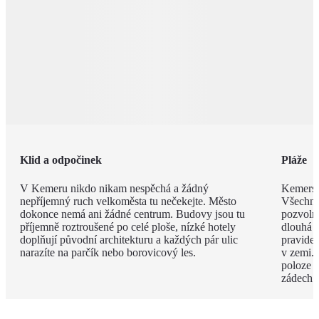
Klid a odpočinek
Pláže
V Kemeru nikdo nikam nespěchá a žádný
Kemerské
nepříjemný ruch velkoměsta tu nečekejte. Město
Všechny
dokonce nemá ani žádné centrum. Budovy jsou tu
pozvoln
příjemně roztroušené po celé ploše, nízké hotely
dlouhá 
doplňují původní architekturu a každých pár ulic
pravide
narazíte na parčík nebo borovicový les.
v zemi. 
poloze 
zádech.