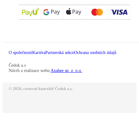
O společnosti
Kariéra
Partnerská sekce
Ochrana osobních údajů
Čedok a.s
Návrh a realizace webu
Axabee sp. z. o.o.
© 2026, cestovní kancelář Čedok a.s.