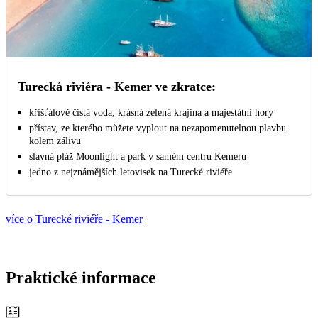
Turecká riviéra - Kemer ve zkratce:
křišťálově čistá voda, krásná zelená krajina a majestátní hory
přístav, ze kterého můžete vyplout na nezapomenutelnou plavbu
kolem zálivu
slavná pláž Moonlight a park v samém centru Kemeru
jedno z nejznámějších letovisek na Turecké riviéře
více o Turecké riviéře - Kemer
Praktické informace