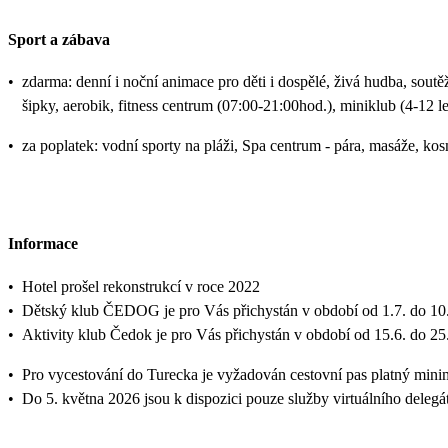
Sport a zábava
•
zdarma: denní i noční animace pro děti i dospělé, živá hudba, soutěže
šipky, aerobik, fitness centrum (07:00-21:00hod.), miniklub (4-12 let
•
za poplatek: vodní sporty na pláži, Spa centrum - pára, masáže, kos
Informace
•
Hotel prošel rekonstrukcí v roce 2022
•
Dětský klub ČEDOG je pro Vás přichystán v období od 1.7. do 10.
•
Aktivity klub Čedok je pro Vás přichystán v období od 15.6. do 25
•
Pro vycestování do Turecka je vyžadován cestovní pas platný mini
•
Do 5. května 2026 jsou k dispozici pouze služby virtuálního delegá