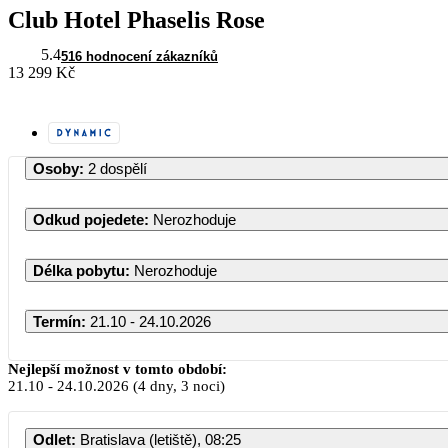
Club Hotel Phaselis Rose
5.4
516 hodnocení zákazníků
13 299 Kč
Osoby
:
2 dospělí
Odkud pojedete
:
Nerozhoduje
Délka pobytu
:
Nerozhoduje
Termín
:
21.10 - 24.10.2026
Nejlepší možnost v tomto období:
21.10
-
24.10.2026
(4 dny, 3 noci)
PO
Odlet
:
Bratislava (letiště), 08:25