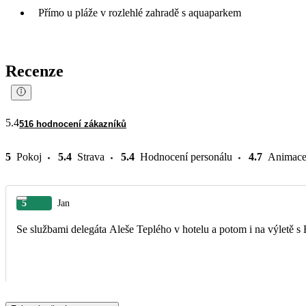
Přímo u pláže v rozlehlé zahradě s aquaparkem
Recenze
5.4
516 hodnocení zákazníků
5
Pokoj
5.4
Strava
5.4
Hodnocení personálu
4.7
Animac
5
Jan