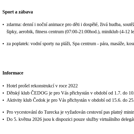
Sport a zábava
•
zdarma: denní i noční animace pro děti i dospělé, živá hudba, soutěže
šipky, aerobik, fitness centrum (07:00-21:00hod.), miniklub (4-12 let
•
za poplatek: vodní sporty na pláži, Spa centrum - pára, masáže, kos
Informace
•
Hotel prošel rekonstrukcí v roce 2022
•
Dětský klub ČEDOG je pro Vás přichystán v období od 1.7. do 10.
•
Aktivity klub Čedok je pro Vás přichystán v období od 15.6. do 25
•
Pro vycestování do Turecka je vyžadován cestovní pas platný mini
•
Do 5. května 2026 jsou k dispozici pouze služby virtuálního delegá