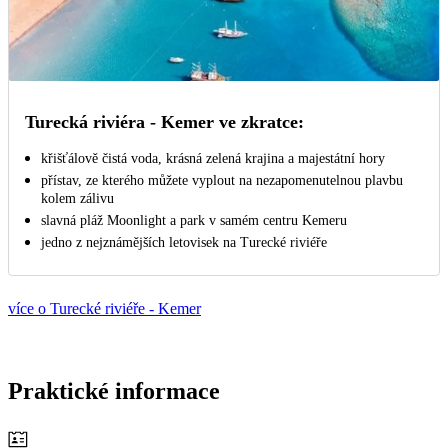
Turecká riviéra - Kemer ve zkratce:
křišťálově čistá voda, krásná zelená krajina a majestátní hory
přístav, ze kterého můžete vyplout na nezapomenutelnou plavbu
kolem zálivu
slavná pláž Moonlight a park v samém centru Kemeru
jedno z nejznámějších letovisek na Turecké riviéře
více o Turecké riviéře - Kemer
Praktické informace