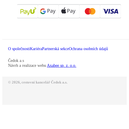
O společnosti
Kariéra
Partnerská sekce
Ochrana osobních údajů
Čedok a.s
Návrh a realizace webu
Axabee sp. z. o.o.
© 2026, cestovní kancelář Čedok a.s.