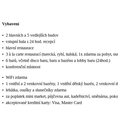
Vybavení
•
2 hlavních a 5 vedlejších budov
•
vstupní hala s 24 hod. recepcí
•
hlavní restaurace
•
3 à la carte restaurací (turecká, rybí, italská; 1x zdarma za pobyt, n
•
6 barů, včetně disco baru, baru u bazénu a lobby baru (24hod.)
•
konferenční místnost
•
WiFi zdarma
•
1 vnitřní a 2 venkovní bazény, 1 vnitřní dětský bazén, 2 venkovní 
•
lehátka, osušky a slunečníky zdarma
•
za poplatek mini market, půjčovna aut, kadeřnictví, směnárna, poko
•
akceptované kreditní karty: Visa, Master Card