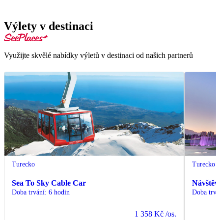
Výlety v destinaci
Využijte skvělé nabídky výletů v destinaci od našich partnerů
Turecko
Turecko
Sea To Sky Cable Car
Návštěv
Doba trvání
:
6 hodin
Doba trvá
1 358 Kč
/os.