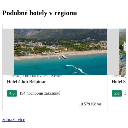
Podobné hotely v regionu
Turecko
,
Turecká riviéra - Kemer
Turecko
,
Hotel Club Belpinar
Hotel Se
4.5
194 hodnocení zákazníků
5.0
31
10 579 Kč
/os.
zobrazit více