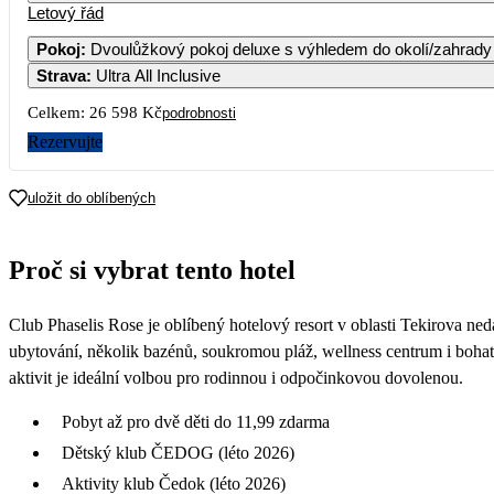
Letový řád
Pokoj
:
Dvoulůžkový pokoj deluxe s výhledem do okolí/zahrady
Strava
:
Ultra All Inclusive
5
15 659
Celkem:
26 598 Kč
podrobnosti
12
Rezervujte
14 759
19
uložit do oblíbených
14 659
26
Proč si vybrat tento hotel
19 119
Club Phaselis Rose je oblíbený hotelový resort v oblasti Tekirova 
ubytování, několik bazénů, soukromou pláž, wellness centrum i bohatý
aktivit je ideální volbou pro rodinnou i odpočinkovou dovolenou.
Pobyt až pro dvě děti do 11,99 zdarma
Dětský klub ČEDOG (léto 2026)
Aktivity klub Čedok (léto 2026)