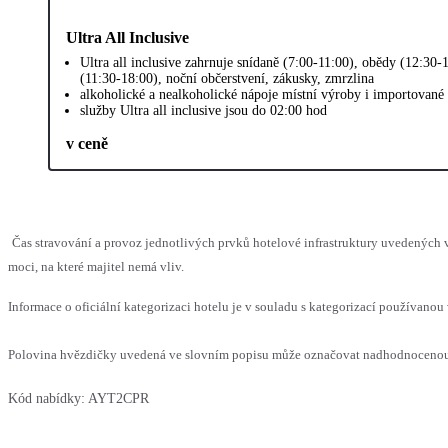
Ultra All Inclusive
Ultra all inclusive zahrnuje snídaně (7:00-11:00), obědy (12:30
(11:30-18:00), noční občerstvení, zákusky, zmrzlina
alkoholické a nealkoholické nápoje místní výroby i importované
služby Ultra all inclusive jsou do 02:00 hod
v ceně
Čas stravování a provoz jednotlivých prvků hotelové infrastruktury uvedenýc
moci, na které majitel nemá vliv.
Informace o oficiální kategorizaci hotelu je v souladu s kategorizací používanou 
Polovina hvězdičky uvedená ve slovním popisu může označovat nadhodnocenou n
Kód nabídky:
AYT2CPR