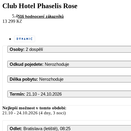
Club Hotel Phaselis Rose
5.4
516 hodnocení zákazníků
13 299 Kč
Osoby
:
2 dospělí
Odkud pojedete
:
Nerozhoduje
Délka pobytu
:
Nerozhoduje
Termín
:
21.10 - 24.10.2026
Nejlepší možnost v tomto období:
21.10
-
24.10.2026
(4 dny, 3 noci)
PO
Odlet
:
Bratislava (letiště), 08:25