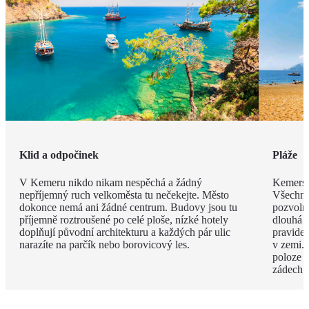
Klid a odpočinek
Pláže
V Kemeru nikdo nikam nespěchá a žádný
Kemerské
nepříjemný ruch velkoměsta tu nečekejte. Město
Všechny
dokonce nemá ani žádné centrum. Budovy jsou tu
pozvoln
příjemně roztroušené po celé ploše, nízké hotely
dlouhá 
doplňují původní architekturu a každých pár ulic
pravide
narazíte na parčík nebo borovicový les.
v zemi. 
poloze 
zádech.