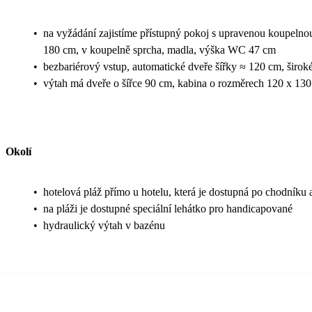
•
na vyžádání zajistíme přístupný pokoj s upravenou koupelnou
180 cm, v koupelně sprcha, madla, výška WC 47 cm
•
bezbariérový vstup, automatické dveře šířky ≈ 120 cm, širok
•
výtah má dveře o šířce 90 cm, kabina o rozměrech 120 x 13
Okolí
•
hotelová pláž přímo u hotelu, která je dostupná po chodníku 
•
na pláži je dostupné speciální lehátko pro handicapované
•
hydraulický výtah v bazénu