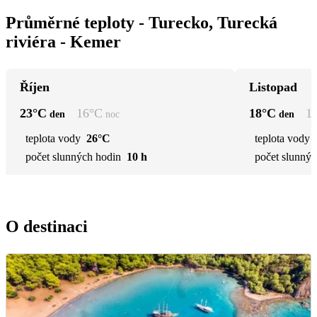
Průměrné teploty - Turecko, Turecká
riviéra - Kemer
Říjen
Listopad
23
°C
16
°C
18
°C
1
den
noc
den
teplota vody
26°C
teplota vody
počet slunných hodin
10 h
počet slunnýc
O destinaci