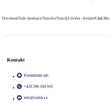
Dovolená
/
Naše destinace
/
Turecko
/
Turecká riviéra - Kemer
/
Club Hote
Kontakt
Kontaktujte nás
+420 296 184 910
info@cedok.cz