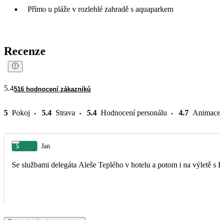
Přímo u pláže v rozlehlé zahradě s aquaparkem
Recenze
5.4
516 hodnocení zákazníků
5
Pokoj
5.4
Strava
5.4
Hodnocení personálu
4.7
Animac
5
Jan