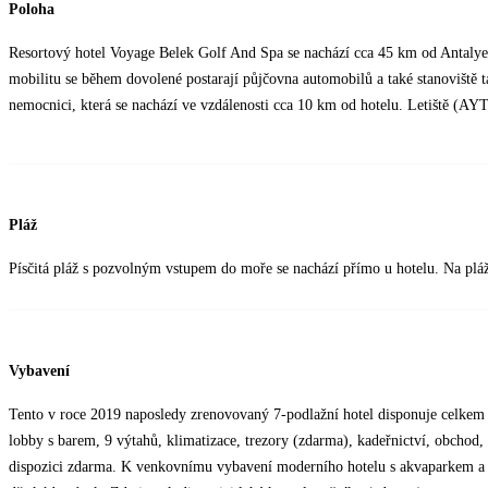
Poloha
Resortový hotel Voyage Belek Golf And Spa se nachází cca 45 km od Antalye. 
mobilitu se během dovolené postarají půjčovna automobilů a také stanoviště 
nemocnici, která se nachází ve vzdálenosti cca 10 km od hotelu. Letiště (AYT
Pláž
Písčitá pláž s pozvolným vstupem do moře se nachází přímo u hotelu. Na pláži
Vybavení
Tento v roce 2019 naposledy zrenovovaný 7-podlažní hotel disponuje celkem 5
lobby s barem, 9 výtahů, klimatizace, trezory (zdarma), kadeřnictví, obchod,
dispozici zdarma. K venkovnímu vybavení moderního hotelu s akvaparkem a v