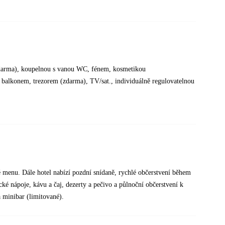
 zdarma), koupelnou s vanou WC, fénem, kosmetikou
 balkonem, trezorem (zdarma), TV/sat., individuálně regulovatelnou
ké menu. Dále hotel nabízí pozdní snídaně, rychlé občerstvení během
ké nápoje, kávu a čaj, dezerty a pečivo a půlnoční občerstvení k
 minibar (limitované).