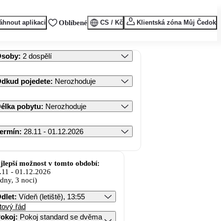
áhnout aplikaci
Oblíbené
CS / Kč
Klientská zóna Můj Čedok
Osoby
:
2 dospělí
dkud pojedete
:
Nerozhoduje
élka pobytu
:
Nerozhoduje
ermín
:
28.11 - 01.12.2026
jlepší možnost v tomto období:
.11
-
01.12.2026
 dny, 3 noci)
dlet
:
Vídeň (letiště), 13:55
tový řád
okoj
:
Pokoj standard se dvěma