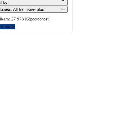
ůžky
trava
:
All Inclusive plus
lkem:
27 978 Kč
podrobnosti
zervujte