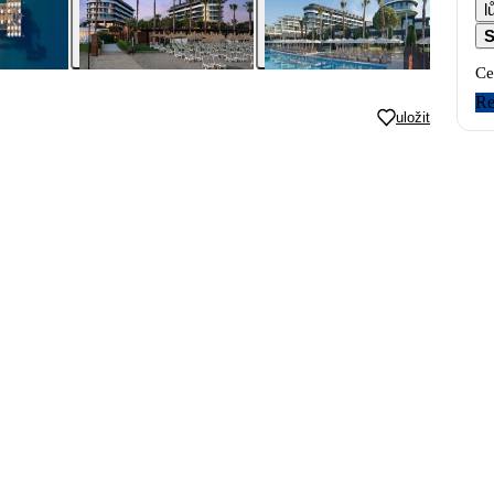
l
S
Ce
Re
uložit