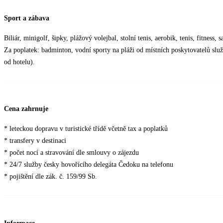
Sport a zábava
Biliár, minigolf, šipky, plážový volejbal, stolní tenis, aerobik, tenis, fitness
Za poplatek: badminton, vodní sporty na pláži od místních poskytovatelů služ
od hotelu).
Cena zahrnuje
* leteckou dopravu v turistické třídě včetně tax a poplatků
* transfery v destinaci
* počet nocí a stravování dle smlouvy o zájezdu
* 24/7 služby česky hovořícího delegáta Čedoku na telefonu
* pojištění dle zák. č. 159/99 Sb.