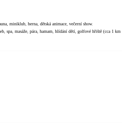
, sauna, miniklub, herna, dětská animace, večerní show.
eb, spa, masáže, pára, hamam, hlídání dětí, golfové hřiště (cca 1 km