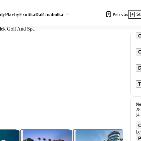
zdy
Plavby
Exotika
Další nabídka
Pro vás
St
lek Golf And Spa
O
D
T
Ne
28
(4
O
Le
P