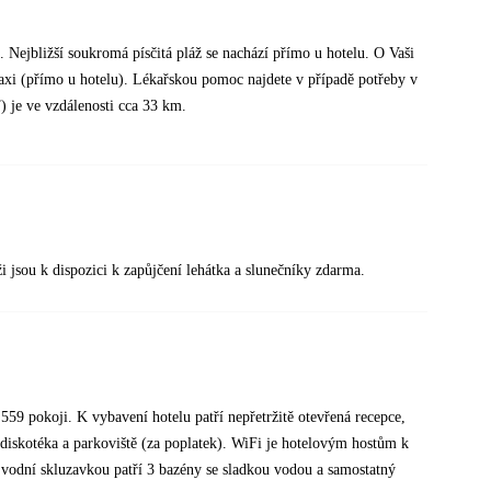
Nejbližší soukromá písčitá pláž se nachází přímo u hotelu. O Vaši
taxi (přímo u hotelu). Lékařskou pomoc najdete v případě potřeby v
) je ve vzdálenosti cca 33 km.
 jsou k dispozici k zapůjčení lehátka a slunečníky zdarma.
59 pokoji. K vybavení hotelu patří nepřetržitě otevřená recepce,
 diskotéka a parkoviště (za poplatek). WiFi je hotelovým hostům k
odní skluzavkou patří 3 bazény se sladkou vodou a samostatný