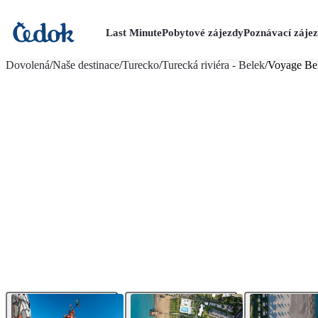
Last Minute
Pobytové zájezdy
Poznávací záje
více fotografií (27)
Dovolená
/
Naše destinace
/
Turecko
/
Turecká riviéra - Belek
/
Voyage Be