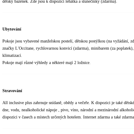
dětský bazének. Zde jsou k dispozici lehátka a slunečníky (zdarma).
Ubytování
Pokoje jsou vybavené manželskou postelí, dětskou postýlkou (na vyžádání,
značky L'Occitane, rychlovarnou konvicí (zdarma), minibarem (za poplatek),
klimatizací.
Pokoje mají různé výhledy a některé mají 2 ložnice.
Stravování
All inclusive plus zahrnuje snídaně, obědy a večeře. K dispozici je také děts
dne, vodu, nealkoholické nápoje , pivo, víno, národní a mezinárodní alkoholic
dispozici v časech a místech určených hotelem. Internet zdarma a také zdarma