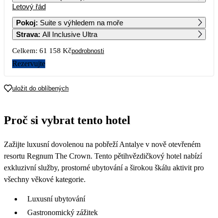
Letový řád
1
92 439
Pokoj
:
Suite s výhledem na moře
Strava
:
All Inclusive Ultra
2
3
4
5
6
7
8
93 579
93 579
Celkem:
61 158 Kč
podrobnosti
9
10
11
12
13
14
15
Rezervujte
16
17
18
19
20
21
22
uložit do oblíbených
23
24
25
26
27
28
29
Proč si vybrat tento hotel
30 159
37 279
39 269
34 819
30 159
30 579
30 579
30
Zažijte luxusní dovolenou na pobřeží Antalye v nově otevřeném
29 869
resortu Regnum The Crown. Tento pětihvězdičkový hotel nabízí
exkluzivní služby, prostorné ubytování a širokou škálu aktivit pro
všechny věkové kategorie.
Luxusní ubytování
Gastronomický zážitek