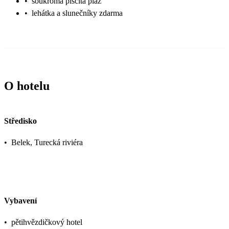
•
soukromá písčitá pláž
•
lehátka a slunečníky zdarma
O hotelu
Středisko
•
Belek, Turecká riviéra
Vybavení
•
pětihvězdičkový hotel