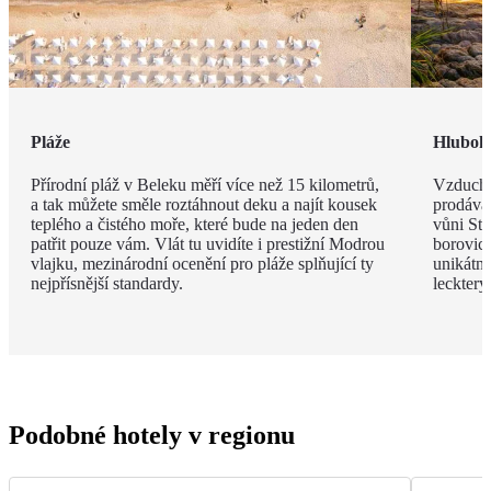
Pláže
Hlubok
Přírodní pláž v Beleku měří více než 15 kilometrů,
Vzduch v
a tak můžete směle roztáhnout deku a najít kousek
prodávat
teplého a čistého moře, které bude na jeden den
vůni St
patřit pouze vám. Vlát tu uvidíte i prestižní Modrou
borovic 
vlajku, mezinárodní ocenění pro pláže splňující ty
unikátn
nejpřísnější standardy.
leckter
Podobné hotely v regionu