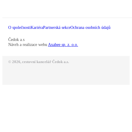
O společnosti
Kariéra
Partnerská sekce
Ochrana osobních údajů
Čedok a.s
Návrh a realizace webu
Axabee sp. z. o.o.
© 2026, cestovní kancelář Čedok a.s.