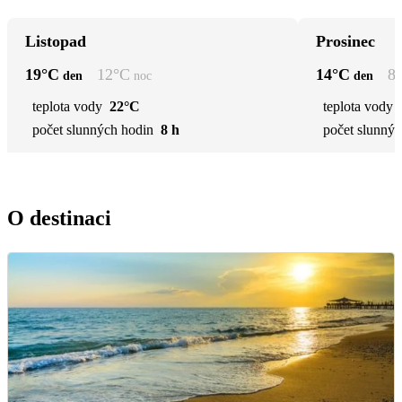
Listopad
Prosinec
19
°C
12
°C
14
°C
8
den
noc
den
teplota vody
22°C
teplota vody
počet slunných hodin
8 h
počet slunnýc
O destinaci