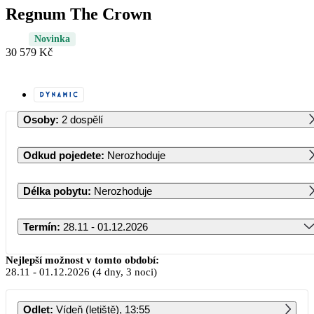
Regnum The Crown
Novinka
30 579 Kč
Osoby
:
2 dospělí
Odkud pojedete
:
Nerozhoduje
Délka pobytu
:
Nerozhoduje
Termín
:
28.11 - 01.12.2026
Listopad 2026
Nejlepší možnost v tomto období:
28.11
-
01.12.2026
(4 dny, 3 noci)
PO
ÚT
ST
ČT
PÁ
SO
NE
Odlet
:
Vídeň (letiště), 13:55