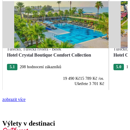
Turecko
,
Turecká riviéra - Belek
Turecko
,
Hotel Crystal Boutique Comfort Collection
Hotel Cr
5.1
208 hodnocení zákazníků
5.0
18
19 490 Kč
15 789 Kč
/os.
Ušetřete
3 701 Kč
zobrazit více
Výlety v destinaci