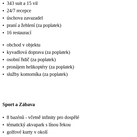
•
343 suit a 15 vil
•
24/7 recepce
•
úschova zavazadel
•
praní a žehlení (za poplatek)
•
16 restaurací
•
obchod v objektu
•
kyvadlová doprava (za poplatek)
•
osobní řidič (za poplatek)
•
pronájem helikoptéry (za poplatek)
•
služby komorníka (za poplatek)
Sport a Zábava
•
8 bazénů - včetně infinity pro dospělé
•
tématický akvapark s línou řekou
•
golfové kurty v okolí