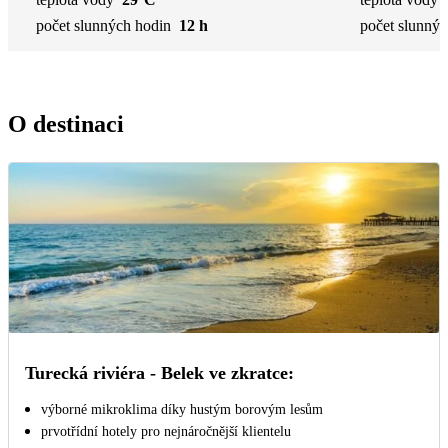
počet slunných hodin
12 h
počet slunnýc
O destinaci
Turecká riviéra - Belek ve zkratce:
výborné mikroklima díky hustým borovým lesům
prvotřídní hotely pro nejnáročnější klientelu