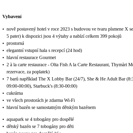
Vybavení
•
nově postavený hotel v roce 2023 s budovou ve tvaru písmene X se
5 pater) k dispozici jsou 4 výtahy a nabízí celkem 399 pokojů
•
prostorná
•
elegantní vstupní hala s recepcí (24 hod)
•
hlavní restaurace Gourmet
•
2 à la carte restaurace - Olta Fish A la Carte Restaurant, Thymàri 
rezervace, za poplatek)
•
7 barů například The X Lobby Bar (24/7), She & He Adult Bar (8:3
09:00-00:00), Starbuck's (8:30-00:00)
•
cukrárna
•
ve všech prostorách je zdarma Wi-Fi
•
hlavní bazén se samostatným dětským bazénem
•
aquapark se 4 tobogány pro dospělé
•
dětský bazén se 7 tobogány pro děti