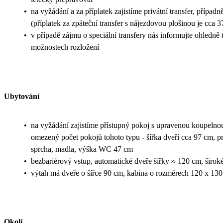
•
na vyžádání a za příplatek zajistíme privátní transfer, přípa
(příplatek za zpáteční transfer s nájezdovou plošinou je cca 
•
v případě zájmu o speciální transfery nás informujte ohledně
možnostech rozložení
Ubytování
•
na vyžádání zajistíme přístupný pokoj s upravenou koupelno
omezený počet pokojů tohoto typu - šířka dveří cca 97 cm, p
sprcha, madla, výška WC 47 cm
•
bezbariérový vstup, automatické dveře šířky ≈ 120 cm, širok
•
výtah má dveře o šířce 90 cm, kabina o rozměrech 120 x 13
Okolí