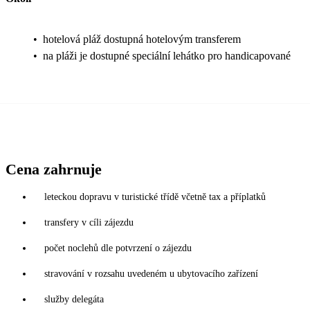
•
hotelová pláž dostupná hotelovým transferem
•
na pláži je dostupné speciální lehátko pro handicapované
Cena zahrnuje
leteckou dopravu v turistické třídě včetně tax a příplatků
transfery v cíli zájezdu
počet noclehů dle potvrzení o zájezdu
stravování v rozsahu uvedeném u ubytovacího zařízení
služby delegáta