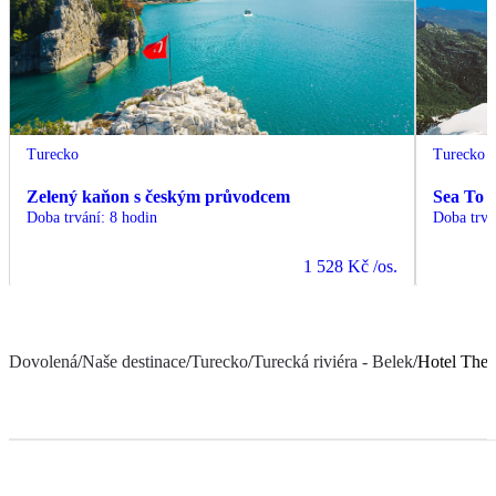
Turecko
Turecko
Zelený kaňon s českým průvodcem
Sea To 
Doba trvání
:
8 hodin
Doba trvá
1 528 Kč
/os.
Dovolená
/
Naše destinace
/
Turecko
/
Turecká riviéra - Belek
/
Hotel The