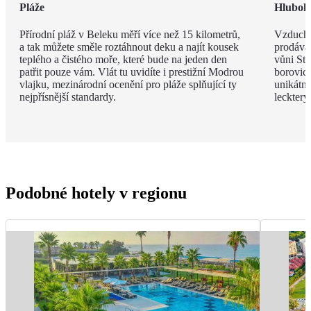
Pláže
Hlubok
Přírodní pláž v Beleku měří více než 15 kilometrů,
Vzduch v
a tak můžete směle roztáhnout deku a najít kousek
prodávat
teplého a čistého moře, které bude na jeden den
vůni St
patřit pouze vám. Vlát tu uvidíte i prestižní Modrou
borovic 
vlajku, mezinárodní ocenění pro pláže splňující ty
unikátn
nejpřísnější standardy.
leckter
Podobné hotely v regionu