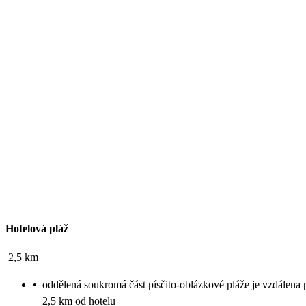
Hotelová pláž
2,5 km
•
oddělená soukromá část písčito-oblázkové pláže je vzdálena p
2,5 km od hotelu