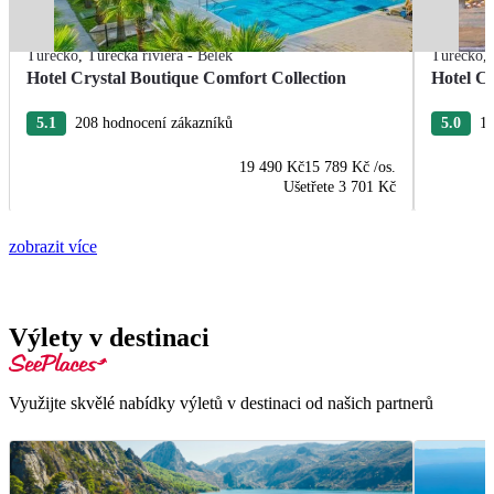
Turecko
,
Turecká riviéra - Belek
Turecko
,
Hotel Crystal Boutique Comfort Collection
Hotel Cr
5.1
208 hodnocení zákazníků
5.0
18
19 490 Kč
15 789 Kč
/os.
Ušetřete
3 701 Kč
zobrazit více
Výlety v destinaci
Využijte skvělé nabídky výletů v destinaci od našich partnerů