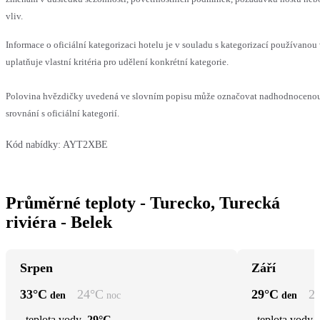
vliv.
Informace o oficiální kategorizaci hotelu je v souladu s kategorizací používanou
uplatňuje vlastní kritéria pro udělení konkrétní kategorie.
Polovina hvězdičky uvedená ve slovním popisu může označovat nadhodnoceno
srovnání s oficiální kategorií.
Kód nabídky:
AYT2XBE
Průměrné teploty - Turecko, Turecká
riviéra - Belek
Srpen
Září
33
°C
24
°C
29
°C
2
den
noc
den
teplota vody
29°C
teplota vody