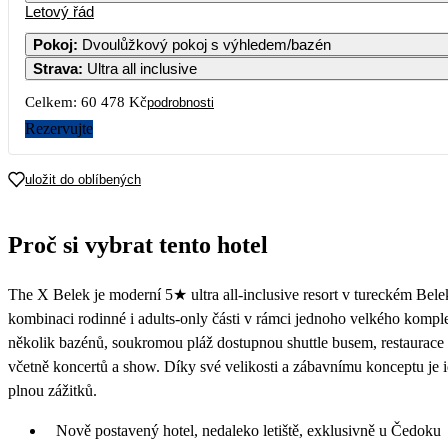
Letový řád
1
Pokoj
:
Dvoulůžkový pokoj s výhledem/bazén
Strava
:
Ultra all inclusive
3
4
5
6
7
8
Celkem:
60 478 Kč
podrobnosti
10
11
12
13
14
1
Rezervujte
17
18
19
20
21
2
uložit do oblíbených
16 579
24
25
26
27
28
2
Proč si vybrat tento hotel
30 239
18 939
19 859
16 759
18 
31
The X Belek je moderní 5★ ultra all-inclusive resort v tureckém Belek
kombinaci rodinné i adults-only části v rámci jednoho velkého kompl
několik bazénů, soukromou pláž dostupnou shuttle busem, restaurace
včetně koncertů a show. Díky své velikosti a zábavnímu konceptu je i
plnou zážitků.
Nově postavený hotel, nedaleko letiště, exklusivně u Čedoku