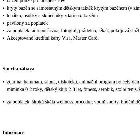
•
bazén pouze pro dospělé 16+
•
krytý bazén se samostatným dětským taktéž krytým bazénem (v zi
•
lehátka, osušky a slunečníky zdarma u bazénu
•
pavilony za poplatek
•
za poplatek: autopůjčovna, fotograf, prádelna, lékař, pokojová služ
•
Akceptované kreditní karty Visa, Master Card.
Sport a zábava
•
zdarma: hammam, sauna, diskotéka, animační program po celý den pr
miminka 0-2 roky, dětský klub 2-8 let, fitness, aerobik, stolní tenis,
•
za poplatek: široká škála wellness procedur, vodní sporty, hlídání dět
Informace