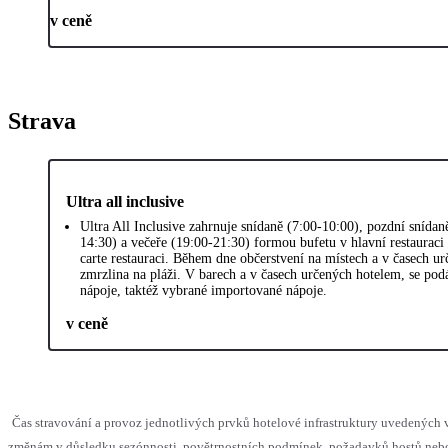
v ceně
Strava
Ultra all inclusive
Ultra All Inclusive zahrnuje snídaně (7:00-10:00), pozdní snída
14:30) a večeře (19:00-21:30) formou bufetu v hlavní restaurac
carte restauraci. Během dne občerstvení na místech a v časech u
zmrzlina na pláži. V barech a v časech určených hotelem, se pod
nápoje, taktéž vybrané importované nápoje.
v ceně
Čas stravování a provoz jednotlivých prvků hotelové infrastruktury uvedenýc
změnám v důsledku sezónnosti, povětrnostních podmínek, požadavků hostů nebo 