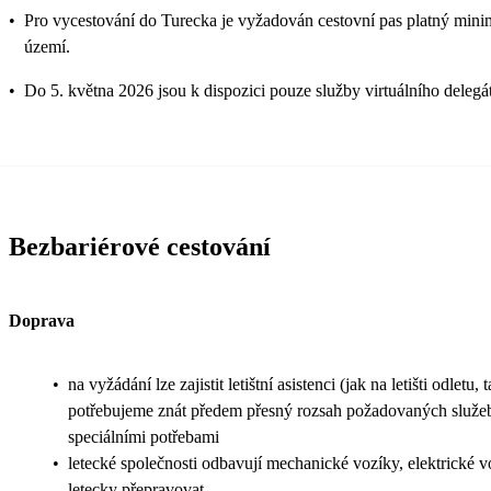
•
Pro vycestování do Turecka je vyžadován cestovní pas platný mini
území.
•
Do 5. května 2026 jsou k dispozici pouze služby virtuálního delegá
Bezbariérové cestování
Doprava
•
na vyžádání lze zajistit letištní asistenci (jak na letišti odletu, t
potřebujeme znát předem přesný rozsah požadovaných služeb 
speciálními potřebami
•
letecké společnosti odbavují mechanické vozíky, elektrické 
letecky přepravovat