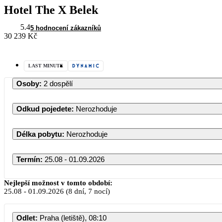
Hotel The X Belek
5.4
5 hodnocení zákazníků
30 239 Kč
LAST MINUTE
Osoby
:
2 dospělí
Odkud pojedete
:
Nerozhoduje
Délka pobytu
:
Nerozhoduje
Termín
:
25.08 - 01.09.2026
Srpen 2026
Nejlepší možnost v tomto období:
25.08
-
01.09.2026
(8 dní, 7 nocí)
PO
ÚT
ST
ČT
PÁ
S
Odlet
:
Praha (letiště), 08:10