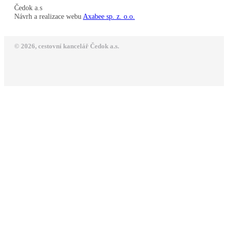
Čedok a.s
Návrh a realizace webu
Axabee sp. z. o.o.
© 2026, cestovní kancelář Čedok a.s.