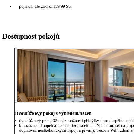
pojištění dle zák. č. 159/99 Sb.
Dostupnost pokojů
Dvoulůžkový pokoj s výhledem/bazén
dvoulůžkový pokoj 32 m2 s možností přistýlky i pro dospělou osob
klimatizace, koupelna, toaleta, fén, satelitní TV, telefon, set na př
doplňován nealkoholickými nápoji a pivem), trezor a WiFi zdarma,