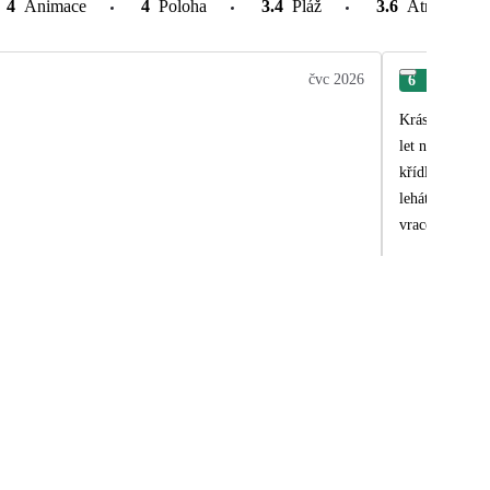
4
Animace
4
Poloha
3.4
Pláž
3.6
Atrakce v o
čvc 2026
6
Mir
Krásný nový ho
let na dovolen
křídla hotelu 
lehátek se slu
vracet na hote
okolí tří bazé
restaurací s d
několikaúhelní
dopoledne (kdy
proč vlastně p
chuť jak na sn
nafilmovat, ko
kolem 20 druhů
a lyofilizovan
sladkých poch