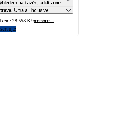
ýhledem na bazén, adult zone
trava
:
Ultra all inclusive
lkem:
28 558 Kč
podrobnosti
zervujte