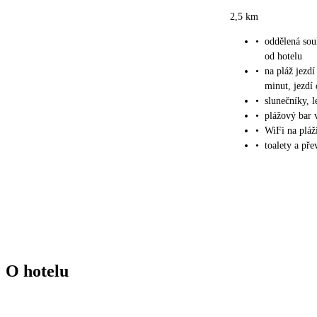
2,5 km
•
oddělená sou
od hotelu
•
na pláž jezd
minut, jezdí
•
slunečníky, 
•
plážový bar v
•
WiFi na pláž
•
toalety a pře
O hotelu