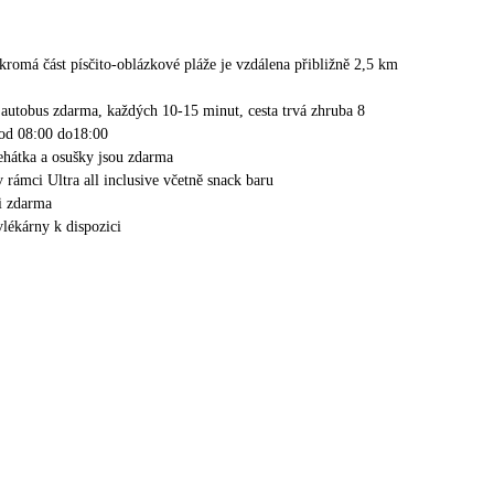
kromá část písčito-oblázkové pláže je vzdálena přibližně 2,5 km
í autobus zdarma, každých 10-15 minut, cesta trvá zhruba 8
 od 08:00 do18:00
lehátka a osušky jsou zdarma
 rámci Ultra all inclusive včetně snack baru
i zdarma
vlékárny k dispozici