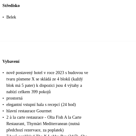
Středisko
•
Belek
Vybavení
•
nově postavený hotel v roce 2023 s budovou ve
tvaru písmene X se skládá ze 4 bloků (každý
blok má 5 pater) k dispozici jsou 4 výtahy a
nabízí celkem 399 pokojů
•
prostorná
•
elegantní vstupní hala s recepcí (24 hod)
•
hlavní restaurace Gourmet
•
2 à la carte restaurace - Olta Fish A la Carte
Restaurant, Thymàri Mediterranean (nutná
předchozí rezervace, za poplatek)