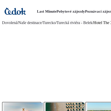
Last Minute
Pobytové zájezdy
Poznávací záje
více fotografií (25)
Dovolená
/
Naše destinace
/
Turecko
/
Turecká riviéra - Belek
/
Hotel The