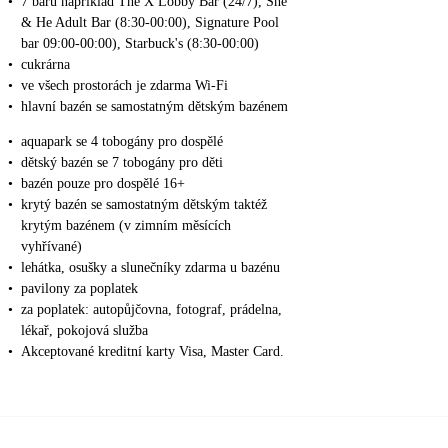
•
7 barů například The X Lobby Bar (24/7), She
& He Adult Bar (8:30-00:00), Signature Pool
bar 09:00-00:00), Starbuck's (8:30-00:00)
•
cukrárna
•
ve všech prostorách je zdarma Wi-Fi
•
hlavní bazén se samostatným dětským bazénem
•
aquapark se 4 tobogány pro dospělé
•
dětský bazén se 7 tobogány pro děti
•
bazén pouze pro dospělé 16+
•
krytý bazén se samostatným dětským taktéž
krytým bazénem (v zimním měsících
vyhřívané)
•
lehátka, osušky a slunečníky zdarma u bazénu
•
pavilony za poplatek
•
za poplatek: autopůjčovna, fotograf, prádelna,
lékař, pokojová služba
•
Akceptované kreditní karty Visa, Master Card.