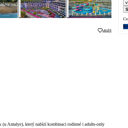
v
S
Ce
Re
uložit
 (u Antalye), který nabízí kombinaci rodinné i adults-only