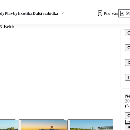
zdy
Plavby
Exotika
Další nabídka
Pro vás
St
 X Belek
O
D
T
Ne
20
(3
O
Le
P