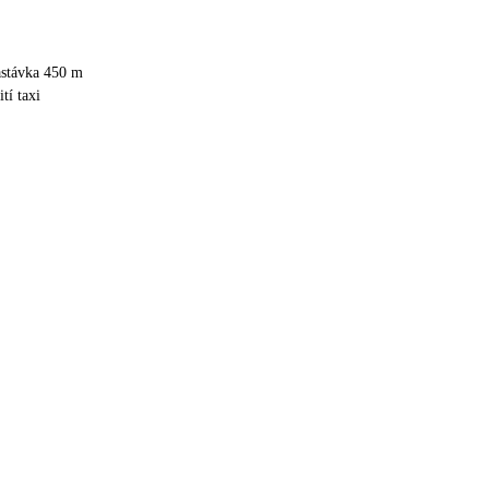
ZAŽÍT!!!
astávka 450 m
tí taxi