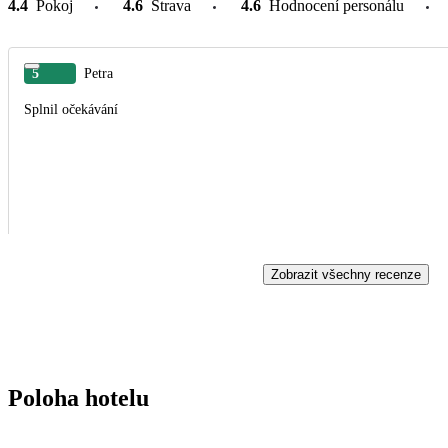
4.4
Pokoj
4.6
Strava
4.6
Hodnocení personálu
5
Petra
Splnil očekávání
Zobrazit všechny recenze
Poloha hotelu