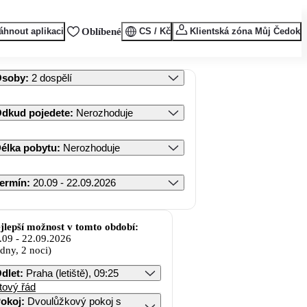
áhnout aplikaci
Oblíbené
CS / Kč
Klientská zóna Můj Čedok
Osoby
:
2 dospělí
dkud pojedete
:
Nerozhoduje
élka pobytu
:
Nerozhoduje
ermín
:
20.09 - 22.09.2026
jlepší možnost v tomto období:
.09
-
22.09.2026
 dny, 2 noci)
dlet
:
Praha (letiště), 09:25
tový řád
okoj
:
Dvoulůžkový pokoj s