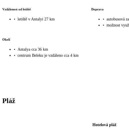
Vzdálenost od letiště
Doprava
•
letiště v Antalyi 27 km
•
autobusová z
•
možnost využi
Okolí
•
Antalya cca 36 km
•
centrum Beleku je vzdáleno cca 4 km
Pláž
Hotelová pláž