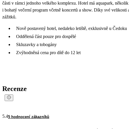
části v rámci jednoho velkého komplexu. Hotel má aquapark, několik
i bohatý večerní program včetně koncertů a show. Díky své velikosti
zážitků.
Nově postavený hotel, nedaleko letiště, exklusivně u Čedoku
Oddělená část pouze pro dospělé
Skluzavky a tobogány
Zvýhodněná cena pro dítě do 12 let
Recenze
5.4
5 hodnocení zákazníků