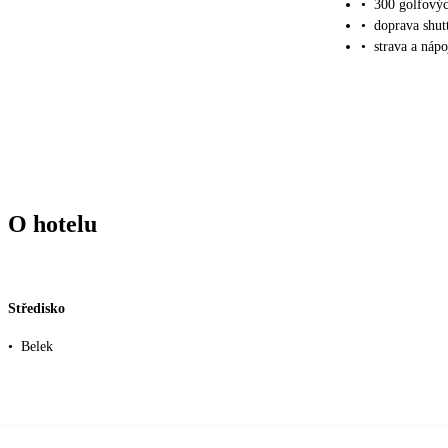
•
300 golfový
•
doprava shut
•
strava a nápo
O hotelu
Středisko
•
Belek