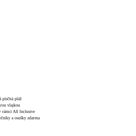
 písčitá pláž
rou vlajkou
v rámci All Inclusive
nečníky a osušky zdarma