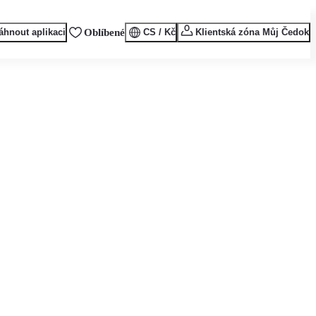
áhnout aplikaci
Oblíbené
CS / Kč
Klientská zóna Můj Čedok