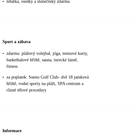
•
lehátka, osušky a slunečníky zdarma
Sport a zábava
•
zdarma: plážový volejbal, jóga, tenisové kurty,
basketbalové hřiště, sauna, turecké lázně,
fitness
•
za poplatek: Sueno Golf Club- dvě 18 jamková
hřiště, vodní sporty na pláži, SPA centrum a
různé tělové procedury
Informace