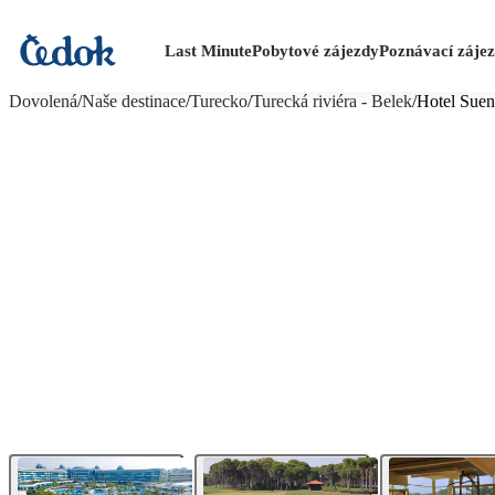
Last Minute
Pobytové zájezdy
Poznávací záje
více fotografií (44)
Dovolená
/
Naše destinace
/
Turecko
/
Turecká riviéra - Belek
/
Hotel Suen