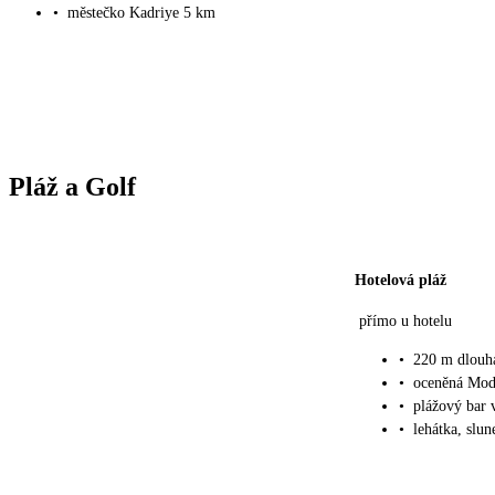
•
městečko Kadriye 5 km
Pláž a Golf
Hotelová pláž
přímo u hotelu
•
220 m dlouhá
•
oceněná Mod
•
plážový bar 
•
lehátka, slu