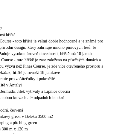
07
vá hřiště
Course - toto hřiště je velmi dobře hodnocené a je známé pro
 přírodní design, který zahrnuje mnoho piniových lesů. Je
žaduje vysokou úroveň dovedností, hřiště má 18 jamek
Course - toto hřiště je zase založeno na písečných dunách a
nou výzvu než Pines Course, je zde více otevřeného prostoru a
ekážek, hřiště je rovněž 18 jamkové
emie pro začátečníky i pokročilé
ště v Antalyi
 Bermuda, Jílek vytrvalý a Lipnice obecná
a obou kurzech a 9 odpadních bunkrů
modrá, červená
ninkový green v Beleku 3500 m2
ping a pitching green
ge 300 m x 120 m