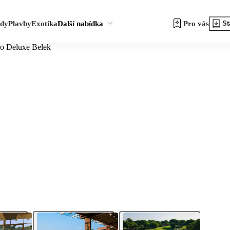
zdy
Plavby
Exotika
Další nabídka
Pro vás
St
o Deluxe Belek