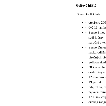
Golfové hřiště
Sueno Golf Club
•
otevřeno 20
•
dvě 18 jamko
•
Sueno Pines 
svůj krásný,
náročné a vy
•
Sueno Dunes 
nabízí odliš
písečných př
•
golfová akad
•
30 km od leti
•
druh trávy -
•
128 bunkrů n
•
19 jezírek
•
bílá, žlutá, 
•
největší tré
•
1700 m2 chip
•
driving ran