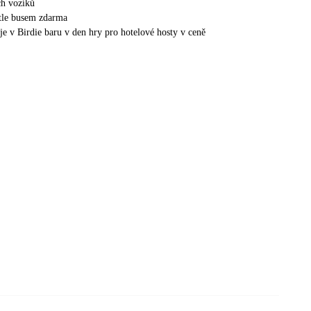
ch vozíků
tle busem zdarma
je v Birdie baru v den hry pro hotelové hosty v ceně