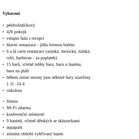
Vybavení
•
pětihvězdičkový
•
426 pokojů
•
vstupní hala s recepcí
•
hlavní restaurace - jídla formou bufetu
•
6 a lá carte restaurace (asijská, mexická, italská,
rybí, barbecue - za poplatek)
•
15 barů, včetně lobby baru, baru u bazénu,
baru na pláži
•
během zimní sezony jsou některé bary uzavřeny
1.11.-14.4.
•
cukrárna
•
fitness
•
Wi-Fi zdarma
•
konferenční místnosti
•
9 bazénů, včetně dětských se skluzavkami
•
aquapark
•
zimním období vyhřívaný bazén