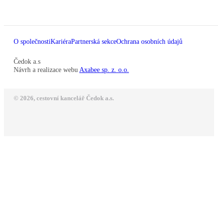
O společnosti
Kariéra
Partnerská sekce
Ochrana osobních údajů
Čedok a.s
Návrh a realizace webu
Axabee sp. z. o.o.
© 2026, cestovní kancelář Čedok a.s.