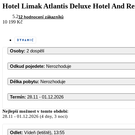
Hotel Limak Atlantis Deluxe Hotel And Re
5.2
12 hodnocení zákazníků
10 199 Kč
Osoby
:
2 dospělí
Odkud pojedete
:
Nerozhoduje
Délka pobytu
:
Nerozhoduje
Termín
:
28.11 - 01.12.2026
Listopad 2026
Nejlepší možnost v tomto období:
28.11
-
01.12.2026
(4 dny, 3 noci)
PO
ÚT
ST
ČT
PÁ
Odlet
:
Vídeň (letiště), 13:55