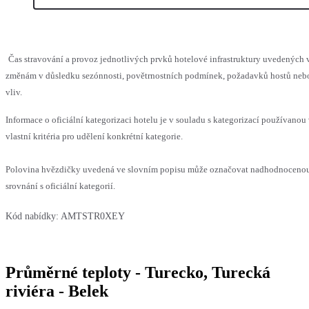
Čas stravování a provoz jednotlivých prvků hotelové infrastruktury uvedenýc
změnám v důsledku sezónnosti, povětrnostních podmínek, požadavků hostů nebo 
vliv.
Informace o oficiální kategorizaci hotelu je v souladu s kategorizací používanou
vlastní kritéria pro udělení konkrétní kategorie.
Polovina hvězdičky uvedená ve slovním popisu může označovat nadhodnoceno
srovnání s oficiální kategorií.
Kód nabídky:
AMTSTR0XEY
Průměrné teploty - Turecko, Turecká
riviéra - Belek