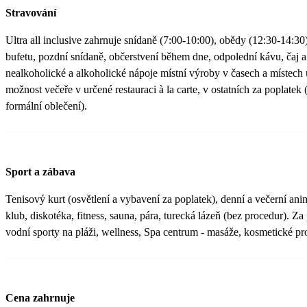
Stravování
Ultra all inclusive zahrnuje snídaně (7:00-10:00), obědy (12:30-14:3
bufetu, pozdní snídaně, občerstvení během dne, odpolední kávu, čaj a
nealkoholické a alkoholické nápoje místní výroby v časech a místech
možnost večeře v určené restauraci à la carte, v ostatních za poplatek
formální oblečení).
Sport a zábava
Tenisový kurt (osvětlení a vybavení za poplatek), denní a večerní ani
klub, diskotéka, fitness, sauna, pára, turecká lázeň (bez procedur). Z
vodní sporty na pláži, wellness, Spa centrum - masáže, kosmetické pr
Cena zahrnuje