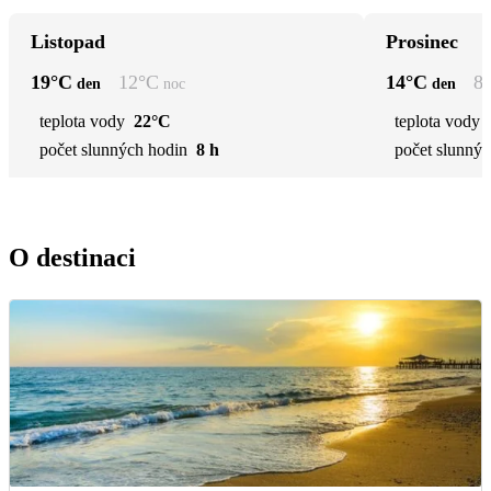
Listopad
Prosinec
19
°C
12
°C
14
°C
8
den
noc
den
teplota vody
22°C
teplota vody
počet slunných hodin
8 h
počet slunnýc
O destinaci