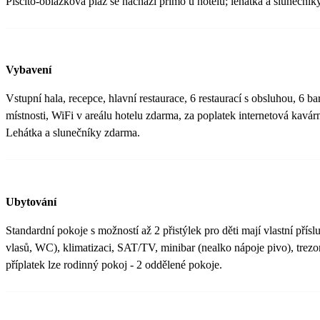
Písčito-oblázková pláž se nachází přímo u hotelu; lehátka a slunečník
Vybavení
Vstupní hala, recepce, hlavní restaurace, 6 restaurací s obsluhou, 6 b
místnosti, WiFi v areálu hotelu zdarma, za poplatek internetová kavár
Lehátka a slunečníky zdarma.
Ubytování
Standardní pokoje s možností až 2 přistýlek pro děti mají vlastní přís
vlasů, WC), klimatizaci, SAT/TV, minibar (nealko nápoje pivo), trezo
příplatek lze rodinný pokoj - 2 oddělené pokoje.