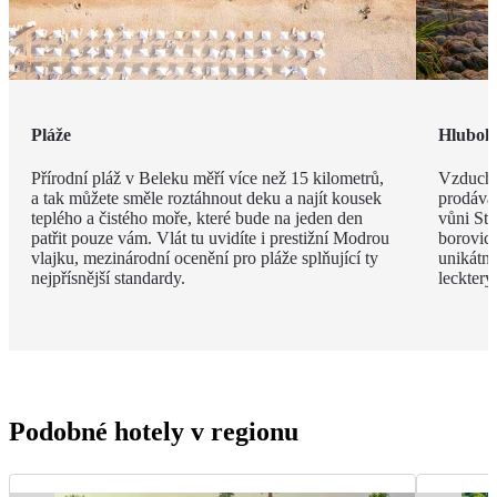
Pláže
Hlubok
Přírodní pláž v Beleku měří více než 15 kilometrů,
Vzduch v
a tak můžete směle roztáhnout deku a najít kousek
prodávat
teplého a čistého moře, které bude na jeden den
vůni St
patřit pouze vám. Vlát tu uvidíte i prestižní Modrou
borovic 
vlajku, mezinárodní ocenění pro pláže splňující ty
unikátn
nejpřísnější standardy.
leckter
Podobné hotely v regionu