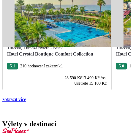
Turecko
,
Turecká riviéra - Belek
Turecko
,
Hotel Crystal Boutique Comfort Collection
Hotel Cr
5.1
210 hodnocení zákazníků
5.0
18
28 590 Kč
13 490 Kč
/os.
Ušetřete
15 100 Kč
zobrazit více
Výlety v destinaci