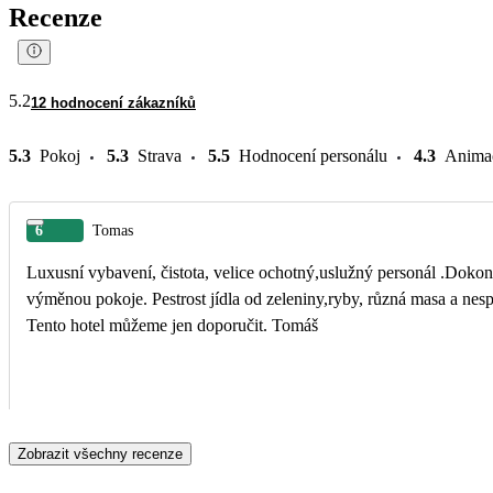
Recenze
5.2
12 hodnocení zákazníků
5.3
Pokoj
5.3
Strava
5.5
Hodnocení personálu
4.3
Anima
6
Tomas
Luxusní vybavení, čistota, velice ochotný,uslužný personál .Dokonc
výměnou pokoje. Pestrost jídla od zeleniny,ryby, různá masa a nespočet sladkých dezertů.
Tento hotel můžeme jen doporučit. Tomáš
Zobrazit všechny recenze