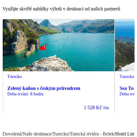
Využijte skvělé nabídky výletů v destinaci od našich partnerů
Turecko
Turecko
Zelený kaňon s českým průvodcem
Sea To 
Doba trvání
:
8 hodin
Doba trvá
1 528 Kč
/os.
Dovolená
/
Naše destinace
/
Turecko
/
Turecká riviéra - Belek
/
Hotel Lima