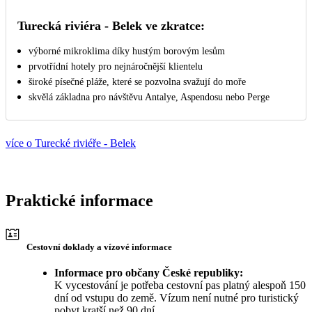
Turecká riviéra - Belek ve zkratce:
výborné mikroklima díky hustým borovým lesům
prvotřídní hotely pro nejnáročnější klientelu
široké písečné pláže, které se pozvolna svažují do moře
skvělá základna pro návštěvu Antalye, Aspendosu nebo Perge
více o Turecké riviéře - Belek
Praktické informace
Cestovní doklady a vízové informace
Informace pro občany České republiky:
K vycestování je potřeba cestovní pas platný alespoň 150
dní od vstupu do země. Vízum není nutné pro turistický
pobyt kratší než 90 dní.