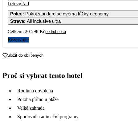
Letový řád
Pokoj
:
Pokoj standard se dvěma lůžky economy
Strava
:
All Inclusive ultra
2
3
4
5
6
12 479
13 049
14 199
Celkem:
20 398 Kč
podrobnosti
9
10
11
12
13
Rezervujte
16
17
18
19
20
uložit do oblíbených
23
24
25
26
27
Proč si vybrat tento hotel
9 769
13 739
12 089
14 519
9 769
1
30
Rodinná dovolená
9 059
Poloha přímo u pláže
Velká zahrada
Sportovní a animační programy