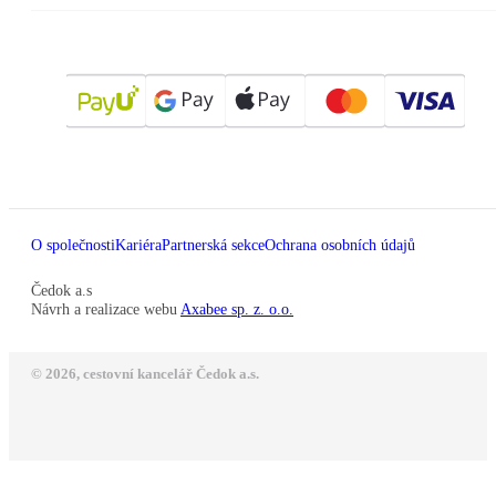
O společnosti
Kariéra
Partnerská sekce
Ochrana osobních údajů
Čedok a.s
Návrh a realizace webu
Axabee sp. z. o.o.
© 2026, cestovní kancelář Čedok a.s.