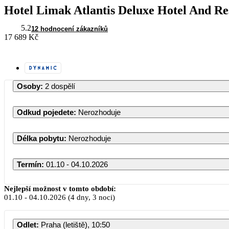
Hotel Limak Atlantis Deluxe Hotel And Re
5.2
12 hodnocení zákazníků
17 689 Kč
Osoby
:
2 dospělí
Odkud pojedete
:
Nerozhoduje
Délka pobytu
:
Nerozhoduje
Termín
:
01.10 - 04.10.2026
Říjen 2026
Nejlepší možnost v tomto období:
01.10
-
04.10.2026
(4 dny, 3 noci)
PO
ÚT
ST
ČT
PÁ
Odlet
:
Praha (letiště), 10:50