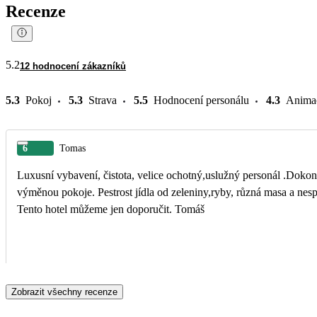
Recenze
5.2
12 hodnocení zákazníků
5.3
Pokoj
5.3
Strava
5.5
Hodnocení personálu
4.3
Anima
6
Tomas
Luxusní vybavení, čistota, velice ochotný,uslužný personál .Dokonc
výměnou pokoje. Pestrost jídla od zeleniny,ryby, různá masa a nespočet sladkých dezertů.
Tento hotel můžeme jen doporučit. Tomáš
Zobrazit všechny recenze