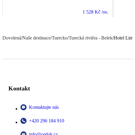
1 528 Kč
/os.
Dovolená
/
Naše destinace
/
Turecko
/
Turecká riviéra - Belek
/
Hotel Lima
Kontakt
Kontaktujte nás
+420 296 184 910
info@cedok.cz