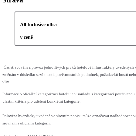
All Inclusive ultra
v ceně
Čas stravování a provoz jednotlivých prvků hotelové infrastruktury uvedenýc
změnám v důsledku sezónnosti, povětrnostních podmínek, požadavků hostů nebo 
vliv.
Informace o oficiální kategorizaci hotelu je v souladu s kategorizací používanou
vlastní kritéria pro udělení konkrétní kategorie.
Polovina hvězdičky uvedená ve slovním popisu může označovat nadhodnoceno
srovnání s oficiální kategorií.