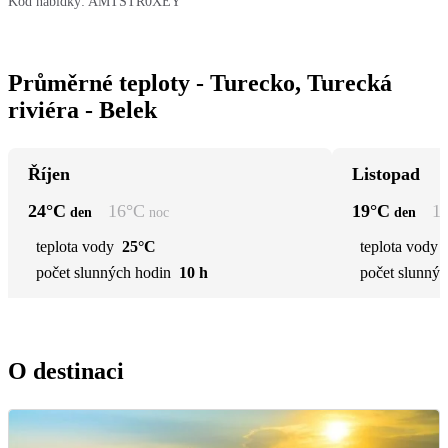
Kód nabídky:
AMTSTR0XEY
Průměrné teploty - Turecko, Turecká
riviéra - Belek
Říjen
Listopad
24
°C
16
°C
19
°C
1
den
noc
den
teplota vody
25°C
teplota vody
počet slunných hodin
10 h
počet slunnýc
O destinaci