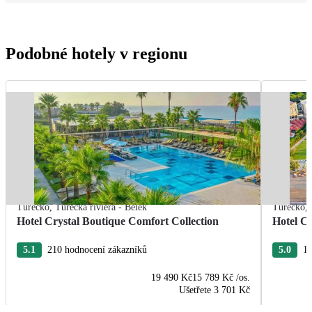
Podobné hotely v regionu
Turecko
,
Turecká riviéra - Belek
Turecko
,
Hotel Crystal Boutique Comfort Collection
Hotel Cr
5.1
210 hodnocení zákazníků
5.0
18
19 490 Kč
15 789 Kč
/os.
Ušetřete
3 701 Kč