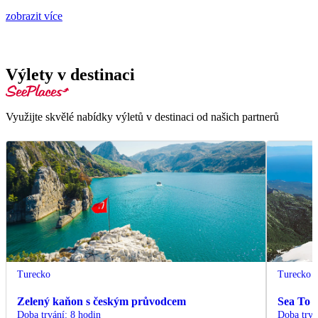
zobrazit více
Výlety v destinaci
Využijte skvělé nabídky výletů v destinaci od našich partnerů
Turecko
Turecko
Zelený kaňon s českým průvodcem
Sea To 
Doba trvání
:
8 hodin
Doba trvá