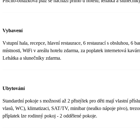
Písčito-oblázková pláž se nachází přímo u hotelu; lehátka a slunečník
Vybavení
Vstupní hala, recepce, hlavní restaurace, 6 restaurací s obsluhou, 6 b
místnosti, WiFi v areálu hotelu zdarma, za poplatek internetová kavár
Lehátka a slunečníky zdarma.
Ubytování
Standardní pokoje s možností až 2 přistýlek pro děti mají vlastní přís
vlasů, WC), klimatizaci, SAT/TV, minibar (nealko nápoje pivo), trezo
příplatek lze rodinný pokoj - 2 oddělené pokoje.