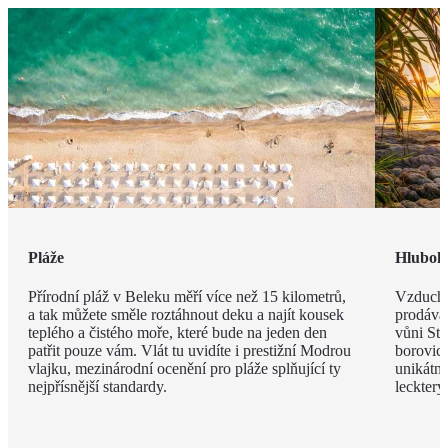
Pláže
Hlubok
Přírodní pláž v Beleku měří více než 15 kilometrů,
Vzduch v
a tak můžete směle roztáhnout deku a najít kousek
prodávat
teplého a čistého moře, které bude na jeden den
vůni St
patřit pouze vám. Vlát tu uvidíte i prestižní Modrou
borovic 
vlajku, mezinárodní ocenění pro pláže splňující ty
unikátn
nejpřísnější standardy.
leckter