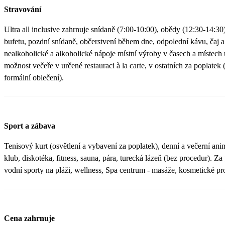
Stravování
Ultra all inclusive zahrnuje snídaně (7:00-10:00), obědy (12:30-14:3
bufetu, pozdní snídaně, občerstvení během dne, odpolední kávu, čaj a
nealkoholické a alkoholické nápoje místní výroby v časech a místech
možnost večeře v určené restauraci à la carte, v ostatních za poplatek
formální oblečení).
Sport a zábava
Tenisový kurt (osvětlení a vybavení za poplatek), denní a večerní ani
klub, diskotéka, fitness, sauna, pára, turecká lázeň (bez procedur). Z
vodní sporty na pláži, wellness, Spa centrum - masáže, kosmetické pr
Cena zahrnuje