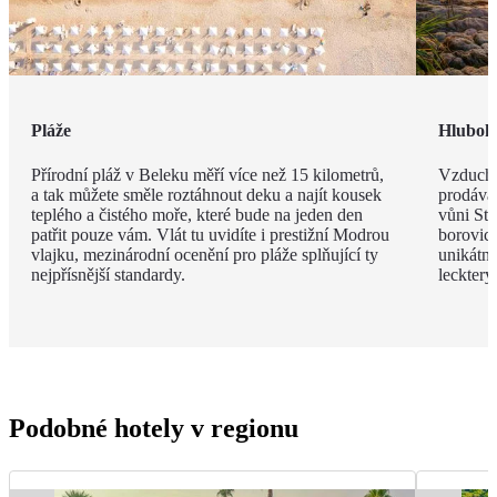
Pláže
Hlubok
Přírodní pláž v Beleku měří více než 15 kilometrů,
Vzduch v
a tak můžete směle roztáhnout deku a najít kousek
prodávat
teplého a čistého moře, které bude na jeden den
vůni St
patřit pouze vám. Vlát tu uvidíte i prestižní Modrou
borovic 
vlajku, mezinárodní ocenění pro pláže splňující ty
unikátn
nejpřísnější standardy.
leckter
Podobné hotely v regionu