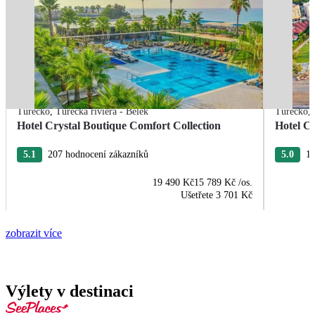
Turecko
,
Turecká riviéra - Belek
Turecko
,
Hotel Crystal Boutique Comfort Collection
Hotel Cr
5.1
207 hodnocení zákazníků
5.0
18
19 490 Kč
15 789 Kč
/os.
Ušetřete
3 701 Kč
zobrazit více
Výlety v destinaci