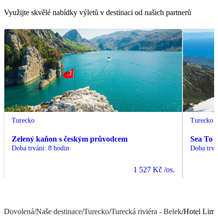
Využijte skvělé nabídky výletů v destinaci od našich partnerů
Turecko
Turecko
Zelený kaňon s českým průvodcem
Sea To 
Doba trvání
:
8 hodin
Doba trvá
1 527 Kč
/os.
Dovolená
/
Naše destinace
/
Turecko
/
Turecká riviéra - Belek
/
Hotel Lima