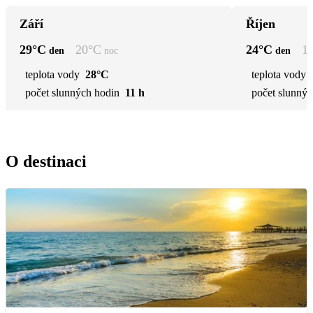
Září
Říjen
29
°C
20
°C
24
°C
1
den
noc
den
teplota vody
28°C
teplota vody
počet slunných hodin
11 h
počet slunnýc
O destinaci