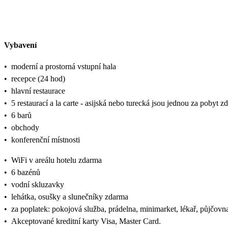
Vybavení
•
moderní a prostorná vstupní hala
•
recepce (24 hod)
•
hlavní restaurace
•
5 restaurací a la carte - asijská nebo turecká jsou jednou za pobyt z
•
6 barů
•
obchody
•
konferenční místnosti
•
WiFi v areálu hotelu zdarma
•
6 bazénů
•
vodní skluzavky
•
lehátka, osušky a slunečníky zdarma
•
za poplatek: pokojová služba, prádelna, minimarket, lékař, půjčov
•
Akceptované kreditní karty Visa, Master Card.