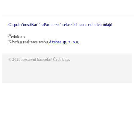
O společnosti
Kariéra
Partnerská sekce
Ochrana osobních údajů
Čedok a.s
Návrh a realizace webu
Axabee sp. z. o.o.
© 2026, cestovní kancelář Čedok a.s.