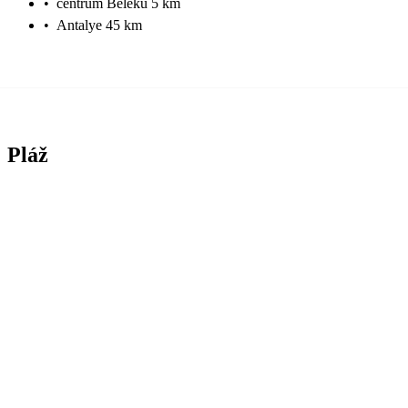
•
centrum Beleku 5 km
•
Antalye 45 km
Pláž