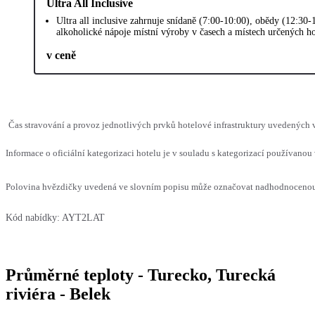
Ultra All Inclusive
Ultra all inclusive zahrnuje snídaně (7:00-10:00), obědy (12:30
alkoholické nápoje místní výroby v časech a místech určených hot
v ceně
Čas stravování a provoz jednotlivých prvků hotelové infrastruktury uvedených
Informace o oficiální kategorizaci hotelu je v souladu s kategorizací používanou 
Polovina hvězdičky uvedená ve slovním popisu může označovat nadhodnocenou n
Kód nabídky:
AYT2LAT
Průměrné teploty - Turecko, Turecká
riviéra - Belek