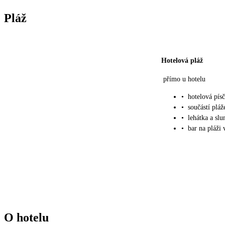
Pláž
Hotelová pláž
přímo u hotelu
•
hotelová písč
•
součástí pláž
•
lehátka a sl
•
bar na pláži 
O hotelu