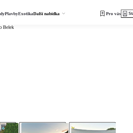
zdy
Plavby
Exotika
Další nabídka
Pro vás
St
o Belek