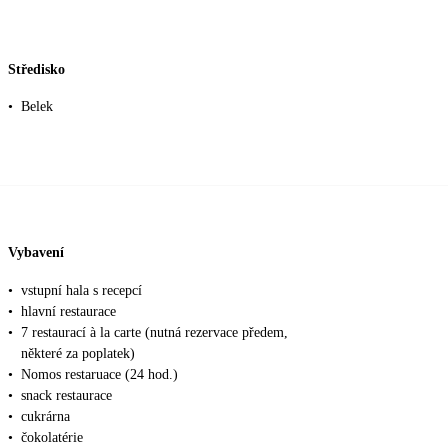
Středisko
•
Belek
Vybavení
•
vstupní hala s recepcí
•
hlavní restaurace
•
7 restaurací à la carte (nutná rezervace předem,
některé za poplatek)
•
Nomos restaruace (24 hod.)
•
snack restaurace
•
cukrárna
•
čokolatérie