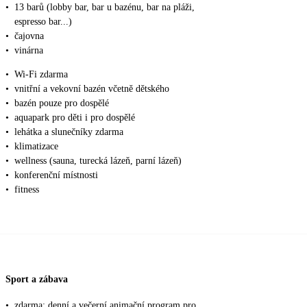
•
13 barů (lobby bar, bar u bazénu, bar na pláži,
espresso bar...)
•
čajovna
•
vinárna
•
Wi-Fi zdarma
•
vnitřní a vekovní bazén včetně dětského
•
bazén pouze pro dospělé
•
aquapark pro děti i pro dospělé
•
lehátka a slunečníky zdarma
•
klimatizace
•
wellness (sauna, turecká lázeň, parní lázeň)
•
konferenční místnosti
•
fitness
Sport a zábava
•
zdarma: denní a večerní animační program pro