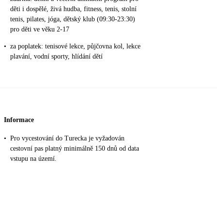
děti i dospělé, živá hudba, fitness, tenis, stolní
tenis, pilates, jóga, dětský klub (09:30-23:30)
pro děti ve věku 2-17
•
za poplatek: tenisové lekce, půjčovna kol, lekce
plavání, vodní sporty, hlídání dětí
Informace
•
Pro vycestování do Turecka je vyžadován
cestovní pas platný minimálně 150 dnů od data
vstupu na území.