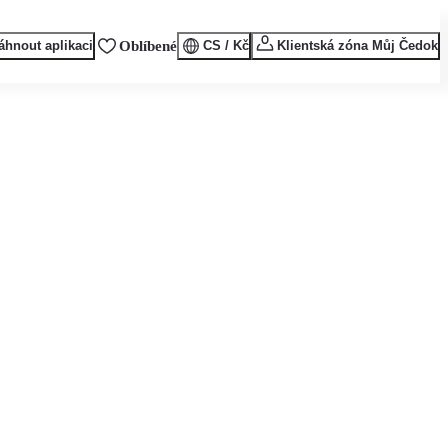
áhnout aplikaci
Oblíbené
CS / Kč
Klientská zóna Můj Čedok