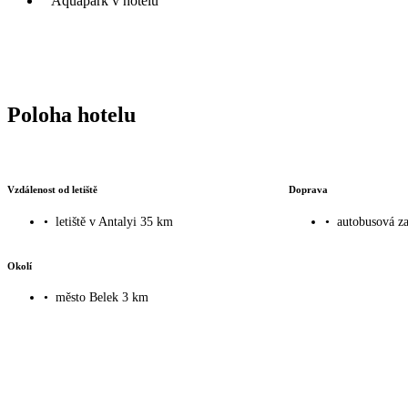
Aquapark v hotelu
Poloha hotelu
Vzdálenost od letiště
Doprava
•
letiště v Antalyi 35 km
•
autobusová za
Okolí
•
město Belek 3 km