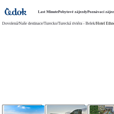
Last Minute
Pobytové zájezdy
Poznávací záje
více fotografií (40)
Dovolená
/
Naše destinace
/
Turecko
/
Turecká riviéra - Belek
/
Hotel Ethn