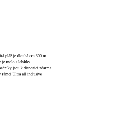
itá pláž je dlouhá cca 300 m
e je molo s lehátky
unečníky jsou k dispozici zdarma
v rámci Ultra all inclusive